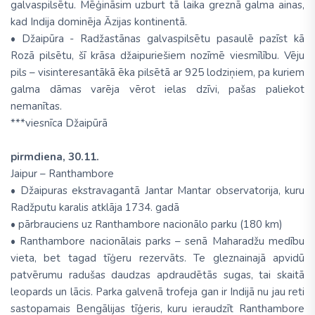
galvaspilsētu. Mēģināsim uzburt tā laika greznā galma ainas,
kad Indija dominēja Āzijas kontinentā.
• Džaipūra - Radžastānas galvaspilsētu pasaulē pazīst kā
Rozā pilsētu, šī krāsa džaipuriešiem nozīmē viesmīlību. Vēju
pils – visinteresantākā ēka pilsētā ar 925 lodziņiem, pa kuriem
galma dāmas varēja vērot ielas dzīvi, pašas paliekot
nemanītas.
***viesnīca Džaipūrā
pirmdiena, 30.11.
Jaipur – Ranthambore
• Džaipuras ekstravagantā Jantar Mantar observatorija, kuru
Radžputu karalis atklāja 1734. gadā
• pārbrauciens uz Ranthambore nacionālo parku (180 km)
• Ranthambore nacionālais parks – senā Maharadžu medību
vieta, bet tagad tīģeru rezervāts. Te gleznainajā apvidū
patvērumu radušas daudzas apdraudētās sugas, tai skaitā
leopards un lācis. Parka galvenā trofeja gan ir Indijā nu jau reti
sastopamais Bengālijas tīģeris, kuru ieraudzīt Ranthambore