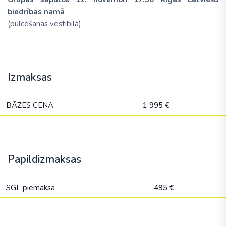
biedrības namā
(pulcēšanās vestibilā)
Izmaksas
BĀZES CENA
1 995 €
Papildizmaksas
SGL piemaksa
495 €