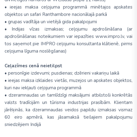
• ieejas maksa ceļojuma programmā minētajos apskates
objektos un safari Ranthambore nacionālajā parkā
• grupas vadītāja un vietējā gida pakalpojumi
• Indijas vīzas izmaksas; ceļojumu apdrošināšana (ar
apdrošināšanas noteikumiem var iepazīties www.impro.lv, vai
tos saņemot pie IMPRO ceļojumu konsultanta klātienē, pirms
ceļojuma līguma noslēgšanas)
Ceļazīmes cenā neietilpst
• personīgie izdevumi; pusdienas; dzērieni vakariņu laikā
• ieejas maksa izklaides vietās, muzejos un apskates objektos,
kuri nav iekļauti ceļojuma programmā
• dzeramnaudas un tamlīdzīgi maksājumi atbilstoši konkrētās
valsts tradīcijām un tūrisma industrijas prasībām. Klientam
jārēķinās, ka dzeramnaudas veidos papildu izmaksas vismaz
60 eiro apmērā, kas jāsamaksā tiešajiem pakalpojumu
sniedzējiem Indijā