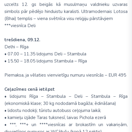
uzcelts 12. gs beigās kā musulmaņu valdnieku uzvaras
simbols pār pēdējo hinduistu karalisti. Ultramodernais Lotosa
(Bhai) templis – viena svētnīca visu reliģiju pārstāvjiem
***viesnīca Deli
trešdiena, 09.12.
Delhi – Rīga
• 07.00 – 11.35 lidojums Deli – Stambula
• 15.50 – 18.05 lidojums Stambula – Rīga
Piemaksa, ja vēlaties vienvietīgu numuru viesnīcās – EUR 495
Ceļazīmes cenā ietilpst
• lidojums Rīga – Stambula – Deli – Stambula – Rīga
(ekonomiskā klase; 30 kg nododamā bagāža; ēdināšana)
• lidostu nodokļi; tūristu autobuss ceļojuma laikā;
• kamieļu izjāde Taras tuksnesī, laivas Pichola ezerā
• ***, ***+ un ****viesnīcas ar brokastīm un vakariņām,
divvietīgos numuros ar WC/dušu (kopā 12 naktis)