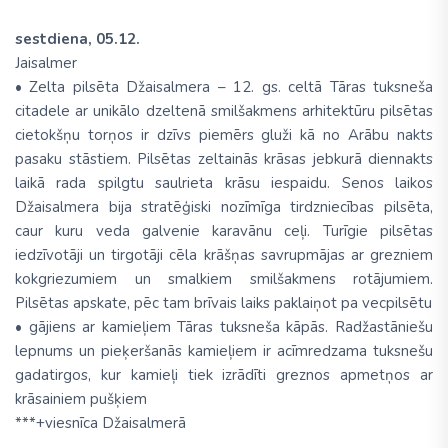
sestdiena, 05.12.
Jaisalmer
• Zelta pilsēta Džaisalmera – 12. gs. celtā Tāras tuksneša
citadele ar unikālo dzeltenā smilšakmens arhitektūru pilsētas
cietokšņu torņos ir dzīvs piemērs gluži kā no Arābu nakts
pasaku stāstiem. Pilsētas zeltainās krāsas jebkurā diennakts
laikā rada spilgtu saulrieta krāsu iespaidu. Senos laikos
Džaisalmera bija stratēģiski nozīmīga tirdzniecības pilsēta,
caur kuru veda galvenie karavānu ceļi. Turīgie pilsētas
iedzīvotāji un tirgotāji cēla krāšņas savrupmājas ar grezniem
kokgriezumiem un smalkiem smilšakmens rotājumiem.
Pilsētas apskate, pēc tam brīvais laiks paklaiņot pa vecpilsētu
• gājiens ar kamieļiem Tāras tuksneša kāpās. Radžastāniešu
lepnums un pieķeršanās kamieļiem ir acīmredzama tuksnešu
gadatirgos, kur kamieļi tiek izrādīti greznos apmetņos ar
krāsainiem pušķiem
***+viesnīca Džaisalmerā