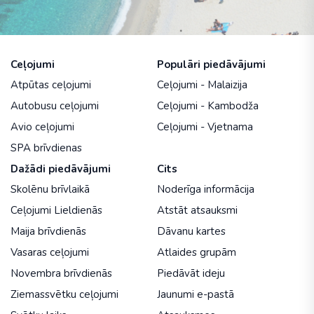
Ceļojumi
Populāri piedāvājumi
Atpūtas ceļojumi
Ceļojumi - Malaizija
Autobusu ceļojumi
Ceļojumi - Kambodža
Avio ceļojumi
Ceļojumi - Vjetnama
SPA brīvdienas
Dažādi piedāvājumi
Cits
Skolēnu brīvlaikā
Noderīga informācija
Ceļojumi Lieldienās
Atstāt atsauksmi
Maija brīvdienās
Dāvanu kartes
Vasaras ceļojumi
Atlaides grupām
Novembra brīvdienās
Piedāvāt ideju
Ziemassvētku ceļojumi
Jaunumi e-pastā