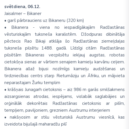
svētdiena, 06.12.
Jaisalmer – Bikaner
• garš pārbrauciens uz Bikaneru (320 km)
• Bikanera - viena no iespaidīgākajām Radžastānas
vēsturiskajām tuksneša karalistēm. Džodpuras dibinātāja
pēctecis Rao Bikaji atklāja šo Radžastānas ziemeļdaļas
tuksneša pilsētu 1488. gadā. Līdzīgi citām Radžastānas
pilsētām Bikaneras vecpilsētu iekļauj augstas, robotas
cietokšņa sienas ar vārtiem senajiem kamieļu karvānu ceļiem.
Bikanera allaž bijusi nozīmīgs kamieļu audzēšanas un
tirdzniecības centrs starp Rietumāziju un Āfriku, un mājvieta
neparastajam Žurku templim
• krāšņais Junagarh cietoksnis – aiz 986 m garās smilšakmens
aizsargsienas atrodas, iespējams, vislabāk saglabājies un
orģinālāk dekorētais Radžastānas cietoksnis ar pilīm,
tempļiem, paviljoniem, grezniem Austrumu interjeriem
• nakšņosim ar stilu vēsturiskā Austrumu viesnīcā, kas
izveidota bijušajā maharadžu pilī