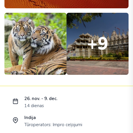
+9
Ielādējam piedāvājumu...
26. nov. - 9. dec.
14 dienas
Indija
Tūroperators:
Impro ceļojumi