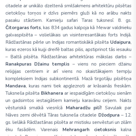
citadele ar unikālo dzeltenā smilšakmens arhitektūru pilsētas
cietokšņu torņos ir dzīvs piemērs gluži kā no arābu nakts
pasaku stāstiem. Kamieļu safari Taras tuksnesī. 8. gs.
Čitorgaras forts
, kas 834 gadus kalpoja kā
Mewar
valdnieku
galvaspilsēta – vislielākais un visinteresantākais forts Indijā.
Rādžastānas pērle un Indijas romantiskākā pilsēta
Udaipura
,
kuras ezeros kā kuģi dreifē baltas pilis, apstiprinot tās iesauku
– Baltā pilsēta. Rādžastānas arhitektūras mākslas darbs –
Ranakpuras Džainu templis
– viens no pieciem džainu
reliģijas centriem ir arī viens no skaistākajiem tempļu
kompleksiem Indijas subkontinentā. Mazā tirgotāju pilsētiņa
Mandava
, kuras nami tiek apgleznoti ar krāsainās freskām.
Tuksneša pilsēta
Bikhanera
ar iespaidīgām cietokšņu sienām
un gadsimtos iestaigātiem kamieļu karavānu ceļiem. Nakts
vēsturiskā smalkā viesnīcā
Maharadžu pilī!
Savulaik par
Nāves zemi dēvētā Tāras tuksneša citadele
Džodpura
– 12.
gs. lielākā Rādžastānas pilsēta ar mistisku senvēsturi un zilām
ēku fasādēm. Varenais
Mehrangarh
cietoksnis
kalna