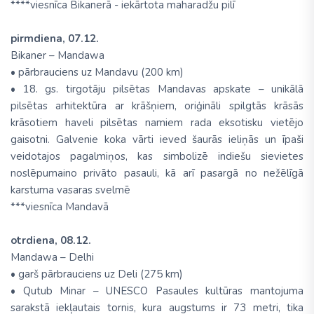
****viesnīca Bikanerā - iekārtota maharadžu pilī
pirmdiena, 07.12.
Bikaner – Mandawa
• pārbrauciens uz Mandavu (200 km)
• 18. gs. tirgotāju pilsētas Mandavas apskate – unikālā
pilsētas arhitektūra ar krāšņiem, oriģināli spilgtās krāsās
krāsotiem haveli pilsētas namiem rada eksotisku vietējo
gaisotni. Galvenie koka vārti ieved šaurās ieliņās un īpaši
veidotajos pagalmiņos, kas simbolizē indiešu sievietes
noslēpumaino privāto pasauli, kā arī pasargā no nežēlīgā
karstuma vasaras svelmē
***viesnīca Mandavā
otrdiena, 08.12.
Mandawa – Delhi
• garš pārbrauciens uz Deli (275 km)
• Qutub Minar – UNESCO Pasaules kultūras mantojuma
sarakstā iekļautais tornis, kura augstums ir 73 metri, tika