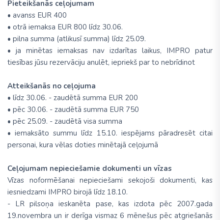
Pieteikšanās ceļojumam
• avanss EUR 400
• otrā iemaksa EUR 800 līdz 30.06.
• pilna summa (atlikusī summa) līdz 25.09.
• ja minētas iemaksas nav izdarītas laikus, IMPRO patur
tiesības jūsu rezervāciju anulēt, iepriekš par to nebrīdinot
Atteikšanās no ceļojuma
• līdz 30.06. - zaudētā summa EUR 200
• pēc 30.06. - zaudētā summa EUR 750
• pēc 25.09. - zaudētā visa summa
• iemaksāto summu līdz 15.10. iespējams pāradresēt citai
personai, kura vēlas doties minētajā ceļojumā
Ceļojumam nepieciešamie dokumenti un vīzas
Vīzas noformēšanai nepieciešami sekojoši dokumenti, kas
iesniedzami IMPRO birojā līdz 18.10.
- LR pilsoņa ieskanēta pase, kas izdota pēc 2007.gada
19.novembra un ir derīga vismaz 6 mēnešus pēc atgriešanās