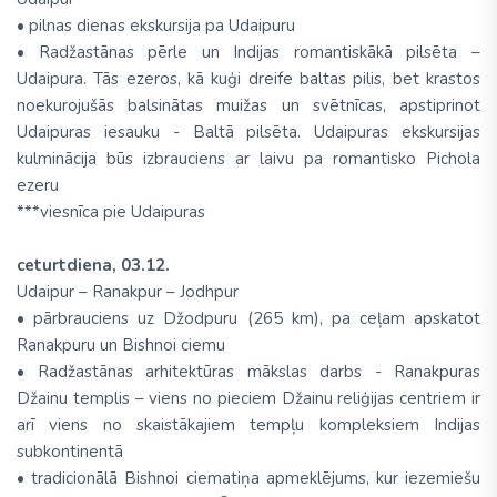
• pilnas dienas ekskursija pa Udaipuru
• Radžastānas pērle un Indijas romantiskākā pilsēta –
Udaipura. Tās ezeros, kā kuģi dreife baltas pilis, bet krastos
noekurojušās balsinātas muižas un svētnīcas, apstiprinot
Udaipuras iesauku - Baltā pilsēta. Udaipuras ekskursijas
kulminācija būs izbrauciens ar laivu pa romantisko Pichola
ezeru
***viesnīca pie Udaipuras
ceturtdiena, 03.12.
Udaipur – Ranakpur – Jodhpur
• pārbrauciens uz Džodpuru (265 km), pa ceļam apskatot
Ranakpuru un Bishnoi ciemu
• Radžastānas arhitektūras mākslas darbs - Ranakpuras
Džainu templis – viens no pieciem Džainu reliģijas centriem ir
arī viens no skaistākajiem tempļu kompleksiem Indijas
subkontinentā
• tradicionālā Bishnoi ciematiņa apmeklējums, kur iezemiešu