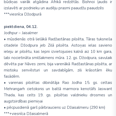
būdiņas vairāk atgādina Āfrikā redzētās. Bishnoi ļaudis ir
izslavēti ar podnieku un audēju prasmi paaudžu paaudzēs
***viesnīca Džodpurā
piektdiena, 04.12.
Jodhpur – Jaisalmer
• mūsdienās otrā lielākā Radžastānas pilsēta, Tāras tuksneša
citadele Džodpura jeb Zilā pilsēta. Astoņas ielas savieno
ieleju ar pilsētu, kas lepni izvietojusies kalnā aiz 10 km gara,
labi nocietināta smilšakmens mūra. 12. gs. Džodpura, savulaik
dēvēta par Nāves zemi, bija varenākā Radžastānas pilsēta, ar
mistisku senvēsturi un savdabīgām, zili krāsotām ēku
fasādēm.
• varenais pilsētas dibinātāja Rao Jodha 15. gs. celtais
Mehrangarh cietoksnis un baltā marmora kenotāfs Jaswant
Thada, kas celts 19. gs. pilsētas valdnieku drosmes un
augstsirdības piemiņai
• pēcpusdienā garš pārbrauciens uz Džaisalmeru (290 km)
***+viesnīca Džaisalmerā