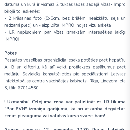
datuma un kurā ir vismaz 2 tukšas lapas sadaļā Vīzas- Impro
birojā to ieskenēs;
- 2 krāsainas foto (5x5cm, bez brillēm, neaizklātu seja un
redzami pleci) un - aizpildīta IMPRO Indijas vīzu anketa
- LR nepilsoņiem par vīzas izmaksām interesēties laicīgi
IMPRO!
Potes
Pasaules veselības organizācija iesaka potēties pret hepatītu
A, B un difteriju, kā arī veikt profilakses pasākumus pret
malāriju. Savlaicīgi konsultējieties pie speciālistiem! Latvijas
Infektoloģijas centra vakcinācijas kabinets- Rīga, Linezera iela
3, tālr. 67014560
!
Uzmanību! Ceļojuma cena var palielināties LR likuma
“Par PVN" izmaiņu gadījumā, kā arī atkarībā degvielas
cenas pieauguma vai valūtas kursa svārstībām!
Grupas sapulce 12. novembrī 17.30 Rīgas Latviešu