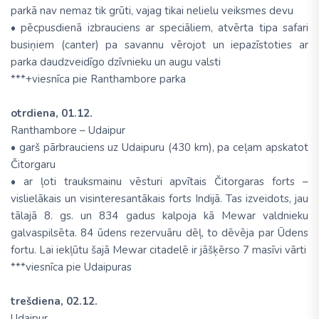
parkā nav nemaz tik grūti, vajag tikai nelielu veiksmes devu
• pēcpusdienā izbrauciens ar speciāliem, atvērta tipa safari
busiņiem (canter) pa savannu vērojot un iepazīstoties ar
parka daudzveidīgo dzīvnieku un augu valsti
***+viesnīca pie Ranthambore parka
otrdiena, 01.12.
Ranthambore – Udaipur
• garš pārbrauciens uz Udaipuru (430 km), pa ceļam apskatot
Čitorgaru
• ar ļoti trauksmainu vēsturi apvītais Čitorgaras forts –
vislielākais un visinteresantākais forts Indijā. Tas izveidots, jau
tālajā 8. gs. un 834 gadus kalpoja kā Mewar valdnieku
galvaspilsēta. 84 ūdens rezervuāru dēļ, to dēvēja par Ūdens
fortu. Lai iekļūtu šajā Mewar citadelē ir jāšķērso 7 masīvi vārti
***viesnīca pie Udaipuras
trešdiena, 02.12.
Udaipur