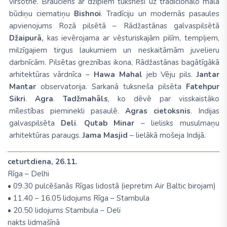
virsotnē. Brauciens ar džipiem tuksnesī uz tradicionālo māla
būdiņu ciematiņu
Bishnoi
. Tradīciju un modernās pasaules
apvienojums Rozā pilsētā – Rādžastānas galvaspilsētā
Džaipurā,
kas ievērojama ar vēsturiskajām pilīm, tempļiem,
milzīgajiem tirgus laukumiem un neskaitāmām juvelieru
darbnīcām. Pilsētas greznības ikona, Rādžastānas bagātīgākā
arhitektūras
vārdnīca –
Hawa Mahal
jeb Vēju pils.
Jantar
Mantar
observatorija. Sarkanā tuksneša pilsēta
Fatehpur
Sikri
.
Agra
.
Tadžmahāls
, ko dēvē par visskaistāko
mīlestības pieminekli pasaulē.
Agras cietoksnis
. Indijas
galvaspilsēta
Deli
.
Qutab Minar
– lielisks musulmaņu
arhitektūras paraugs.
Jama Masjid
– lielākā mošeja Indijā.
ceturtdiena, 26.11.
Rīga – Delhi
• 09.30 pulcēšanās Rīgas lidostā (iepretim Air Baltic birojam)
• 11.40 – 16.05 lidojums Rīga – Stambula
• 20.50 lidojums Stambula – Deli
nakts lidmašīnā