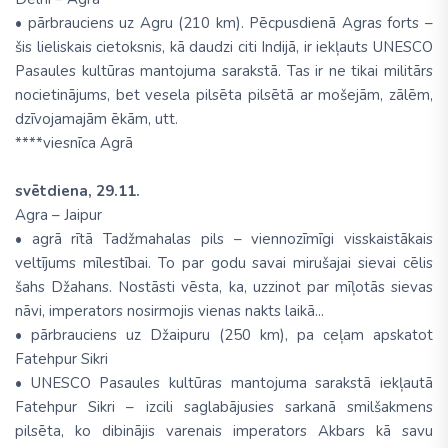
• pārbrauciens uz Agru (210 km). Pēcpusdienā Agras forts –
šis lieliskais cietoksnis, kā daudzi citi Indijā, ir iekļauts UNESCO
Pasaules kultūras mantojuma sarakstā. Tas ir ne tikai militārs
nocietinājums, bet vesela pilsēta pilsētā ar mošejām, zālēm,
dzīvojamajām ēkām, utt.
****viesnīca Agrā
svētdiena, 29.11.
Agra – Jaipur
• agrā rītā Tadžmahalas pils – viennozīmīgi visskaistākais
veltījums mīlestībai. To par godu savai mirušajai sievai cēlis
šahs Džahans. Nostāsti vēsta, ka, uzzinot par mīļotās sievas
nāvi, imperators nosirmojis vienas nakts laikā...
• pārbrauciens uz Džaipuru (250 km), pa ceļam apskatot
Fatehpur Sikri
• UNESCO Pasaules kultūras mantojuma sarakstā iekļautā
Fatehpur Sikri – izcili saglabājusies sarkanā smilšakmens
pilsēta, ko dibinājis varenais imperators Akbars kā savu