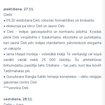
piektdiena, 27.11.
Delhi
• 05.20 ielidošana Deli, robežas formalitātes un brokastis
• ekskursija pa Veco Deli un Jauno Deli
• Deli - Indijas galvaspilsēta un kontrastu pilsēta. Kņadas
pilnā Deli vecpilsēta ir trauksmaina, eksotiska un putekļaina,
bet Jaunā Deli pēc Indijas standartiem pārsteidzoši eleganta
un sakopta
• Jama Masjid mošeja – vislielākā Indijā. Te vienlaicīgi var kopā
sanākt vairāk nekā 25 000 lūdzēju. Šo arhitektūras
brīnumdarbu pasūtīja šahs Džahans – tas pats, kurš lika būvēt
Tadžmahalas pili.
• Gurudwara Bangla Sahib tempļa komplekss – sikhu reliģijas
galvenais centrs Deli
***viesnīca Deli
sestdiena, 28.11.
Delhi – Agra