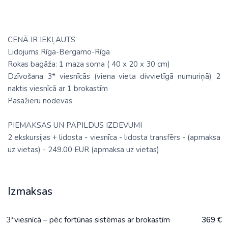
CENĀ IR IEKĻAUTS
Lidojums Rīga-Bergamo-Rīga
Rokas bagāža: 1 maza soma ( 40 х 20 х 30 cm)
Dzīvošana 3* viesnīcās (viena vieta divvietīgā numuriņā) 2
naktis viesnīcā ar 1 brokastīm
Pasažieru nodevas
PIEMAKSAS UN PAPILDUS IZDEVUMI
2 ekskursijas + lidosta - viesnīca - lidosta transfērs - (apmaksa
uz vietas) - 249.00 EUR (apmaksa uz vietas)
Izmaksas
3*viesnīcā – pēc fortūnas sistēmas ar brokastīm
369 €