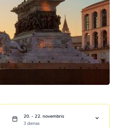
Kolumbija
Kostarika
Meksika
Panama
Ielādējam piedāvājumu...
20. - 22. novembris
3 dienas