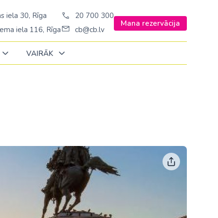
s iela 30, Rīga
20 700 300
Mana rezervācija
ema iela 116, Rīga
cb@cb.lv
VAIRĀK
Decembrī
Decembrī
Decembrī
Janvārī
Janvārī
Janvārī
Amerika
Amerika
Ungārija
Stambulā)
Argentīna
Vācija
š. Stambulā/
ASV
Zviedrija
ēš. Stambulā)
Brazīlija
sēš. Stambulā)
Dominikānas republika
Kanāda