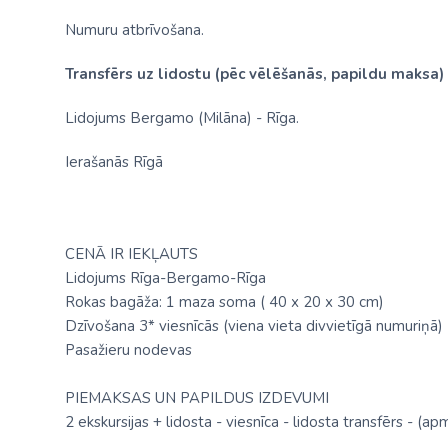
Numuru atbrīvošana.
Transfērs uz lidostu (pēc vēlēšanās, papildu maksa)
Lidojums Bergamo (Milāna) - Rīga.
Ierašanās Rīgā
CENĀ IR IEKĻAUTS
Lidojums Rīga-Bergamo-Rīga
Rokas bagāža: 1 maza soma ( 40 х 20 х 30 cm)
Dzīvošana 3* viesnīcās (viena vieta divvietīgā numuriņā) 
Pasažieru nodevas
PIEMAKSAS UN PAPILDUS IZDEVUMI
2 ekskursijas + lidosta - viesnīca - lidosta transfērs - (