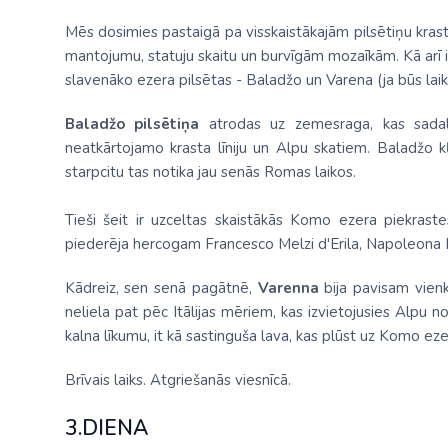
Mēs dosimies pastaigā pa visskaistākajām pilsētiņu kra
mantojumu, statuju skaitu un burvīgām mozaīkām. Kā arī 
slavenāko ezera pilsētas - Baladžo un Varena (ja būs laika
Baladžo pilsētiņa
atrodas uz zemesraga, kas sadal
neatkārtojamo krasta līniju un Alpu skatiem. Baladžo k
starpcitu tas notika jau senās Romas laikos.
Tieši šeit ir uzceltas skaistākās Komo ezera piekraste
piederēja hercogam Francesco Melzi d'Erila, Napoleona
Kādreiz, sen senā pagātnē,
Varenna
bija pavisam vien
neliela pat pēc Itālijas mēriem, kas izvietojusies Alpu
kalna līkumu, it kā sastinguša lava, kas plūst uz Komo eze
Brīvais laiks. Atgriešanās viesnīcā.
3.DIENA