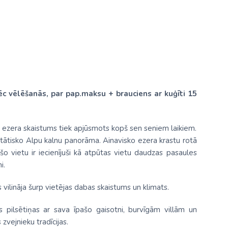
ēc vēlēšanās, par pap.maksu + brauciens ar kuģīti 15
Komo ezera skaistums tiek apjūsmots kopš sen seniem laikiem.
stātisko Alpu kalnu panorāma. Ainavisko ezera krastu rotā
šo vietu ir iecienījuši kā atpūtas vietu daudzas pasaules
i.
s vilināja šurp vietējas dabas skaistums un klimats.
s pilsētiņas ar sava īpašo gaisotni, burvīgām villām un
 zvejnieku tradīcijas.