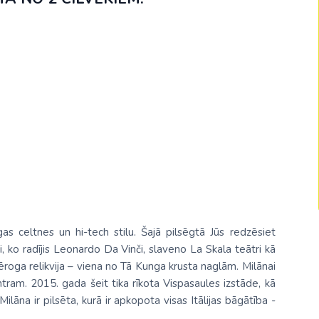
Malaizija
Nepāla
Omāna
Saūda Arābija
Singapūra
Šrilanka
)
Tadžikistāna
Taizeme
gas celtnes un hi-tech stilu. Šajā pilsēgtā Jūs redzēsiet
Uzbekistāna
, ko radījis Leonardo Da Vinči, slaveno La Skala teātri kā
Vjetnama
ēroga relikvija – viena no Tā Kunga krusta naglām. Milānai
ram. 2015. gada šeit tika rīkota Vispasaules izstāde, kā
ilāna ir pilsēta, kurā ir apkopota visas Itālijas bāgātība -