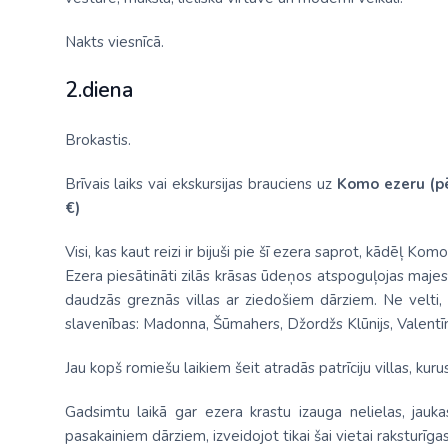
Nakts viesnīcā.
2.diena
Brokastis.
Brīvais laiks vai ekskursijas brauciens uz
Komo ezeru
(p
€)
Visi, kas kaut reizi ir bijuši pie šī ezera saprot, kādēļ 
Ezera piesātināti zilās krāsas ūdeņos atspoguļojas maje
daudzās greznās villas ar ziedošiem dārziem. Ne velti, 
slavenības: Madonna, Šūmahers, Džordžs Klūnijs, Valentīn
Jau kopš romiešu laikiem šeit atradās patrīciju villas, kuru
Gadsimtu laikā gar ezera krastu izauga nelielas, jauka
pasakainiem dārziem, izveidojot tikai šai vietai raksturīgas