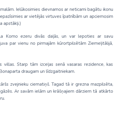
stmalām. Ielūkosimies dievnamos ar neticami bagātu ikonu
iepazīsimies ar vietējās virtuves īpatnībām un apciemosim
 apstākļi.)
a Komo ezeru divās daļās, un var lepoties ar savu
ļuva par vienu no pirmajām kūrortpilsētām Ziemeļitālijā,
s villas. Starp tām izceļas senā vasaras rezidence, kas
 Bonaparta draugam un līdzgaitniekam.
kāršs zvejnieku ciematiņš. Tagad tā ir grezna mazpilsēta,
 nogāzēs. Ar savām ielām un krāšņajiem dārziem tā atkārto
ru.