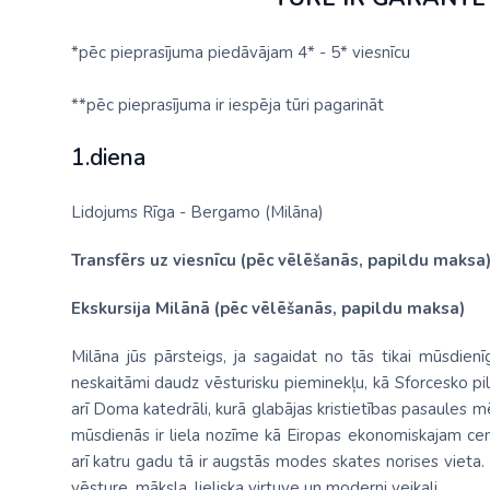
*pēc pieprasījuma piedāvājam 4* - 5* viesnīcu
**pēc pieprasījuma ir iespēja tūri pagarināt
1.diena
Lidojums Rīga - Bergamo (Milāna)
Transfērs uz viesnīcu (pēc vēlēšanās, papildu maksa
Ekskursija Milānā (pēc vēlēšanās, papildu maksa)
Milāna jūs pārsteigs, ja sagaidat no tās tikai mūsdienī
neskaitāmi daudz vēsturisku pieminekļu, kā Sforcesko pili
arī Doma katedrāli, kurā glabājas kristietības pasaules m
mūsdienās ir liela nozīme kā Eiropas ekonomiskajam cent
arī katru gadu tā ir augstās modes skates norises vieta. M
vēsture, māksla, lieliska virtuve un moderni veikali.