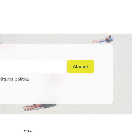
Abonēt
vātuma politiku
Cits