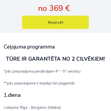
no 369 €
Rezervēt
Ceļojuma programma
TŪRE IR GARANTĒTA NO 2 CILVĒKIEM!
*pēc pieprasījuma piedāvājam 4* - 5* viesnīcu
**pēc pieprasījuma ir iespēja tūri pagarināt
1.diena
Lidojums Rīga - Bergamo (Milāna)