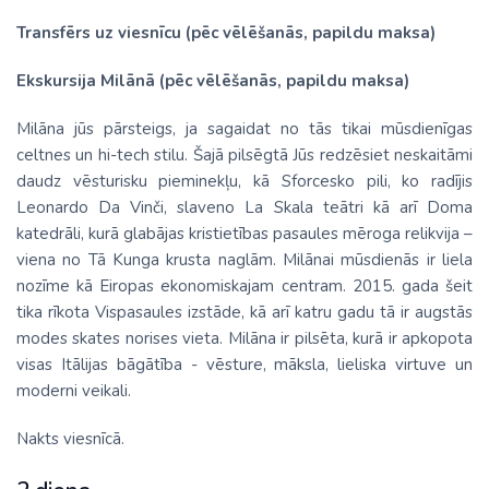
Transfērs uz viesnīcu (pēc vēlēšanās, papildu maksa)
Ekskursija Milānā (pēc vēlēšanās, papildu maksa)
Milāna jūs pārsteigs, ja sagaidat no tās tikai mūsdienīgas
celtnes un hi-tech stilu. Šajā pilsēgtā Jūs redzēsiet neskaitāmi
daudz vēsturisku pieminekļu, kā Sforcesko pili, ko radījis
Leonardo Da Vinči, slaveno La Skala teātri kā arī Doma
katedrāli, kurā glabājas kristietības pasaules mēroga relikvija –
viena no Tā Kunga krusta naglām. Milānai mūsdienās ir liela
nozīme kā Eiropas ekonomiskajam centram. 2015. gada šeit
tika rīkota Vispasaules izstāde, kā arī katru gadu tā ir augstās
modes skates norises vieta. Milāna ir pilsēta, kurā ir apkopota
visas Itālijas bāgātība - vēsture, māksla, lieliska virtuve un
moderni veikali.
Nakts viesnīcā.