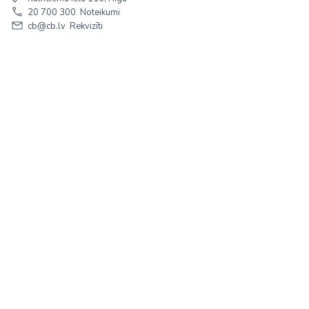
20 700 300
Noteikumi
cb@cb.lv
Rekvizīti