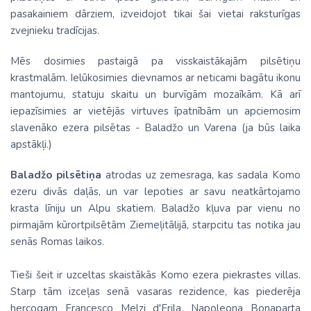
pasakainiem dārziem, izveidojot tikai šai vietai raksturīgas
zvejnieku tradīcijas.
Mēs dosimies pastaigā pa visskaistākajām pilsētiņu
krastmalām. Ielūkosimies dievnamos ar neticami bagātu ikonu
mantojumu, statuju skaitu un burvīgām mozaīkām. Kā arī
iepazīsimies ar vietējās virtuves īpatnībām un apciemosim
slavenāko ezera pilsētas - Baladžo un Varena (ja būs laika
apstākļi.)
Baladžo pilsētiņa
atrodas uz zemesraga, kas sadala Komo
ezeru divās daļās, un var lepoties ar savu neatkārtojamo
krasta līniju un Alpu skatiem. Baladžo kļuva par vienu no
pirmajām kūrortpilsētām Ziemeļitālijā, starpcitu tas notika jau
senās Romas laikos.
Tieši šeit ir uzceltas skaistākās Komo ezera piekrastes villas.
Starp tām izceļas senā vasaras rezidence, kas piederēja
hercogam Francesco Melzi d'Erila, Napoleona Bonaparta