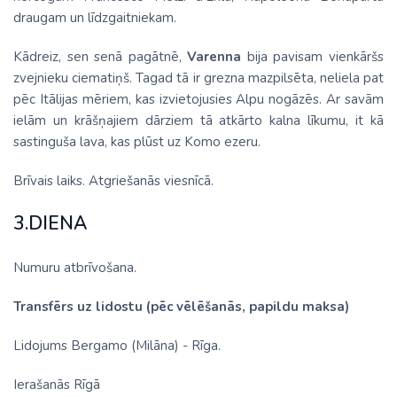
draugam un līdzgaitniekam.
Kādreiz, sen senā pagātnē,
Varenna
bija pavisam vienkāršs
zvejnieku ciematiņš. Tagad tā ir grezna mazpilsēta, neliela pat
pēc Itālijas mēriem, kas izvietojusies Alpu nogāzēs. Ar savām
ielām un krāšņajiem dārziem tā atkārto kalna līkumu, it kā
sastinguša lava, kas plūst uz Komo ezeru.
Brīvais laiks. Atgriešanās viesnīcā.
3.DIENA
Numuru atbrīvošana.
Transfērs uz lidostu (pēc vēlēšanās, papildu maksa)
Lidojums Bergamo (Milāna) - Rīga.
Ierašanās Rīgā