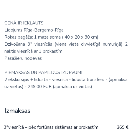
CENĀ IR IEKĻAUTS
Lidojums Rīga-Bergamo-Rīga
Rokas bagāža: 1 maza soma ( 40 х 20 х 30 cm)
Dzīvošana 3* viesnīcās (viena vieta divvietīgā numuriņā) 2
naktis viesnīcā ar 1 brokastīm
Pasažieru nodevas
PIEMAKSAS UN PAPILDUS IZDEVUMI
2 ekskursijas + lidosta - viesnīca - lidosta transfērs - (apmaksa
uz vietas) - 249.00 EUR (apmaksa uz vietas)
Izmaksas
3*viesnīcā – pēc fortūnas sistēmas ar brokastīm
369 €