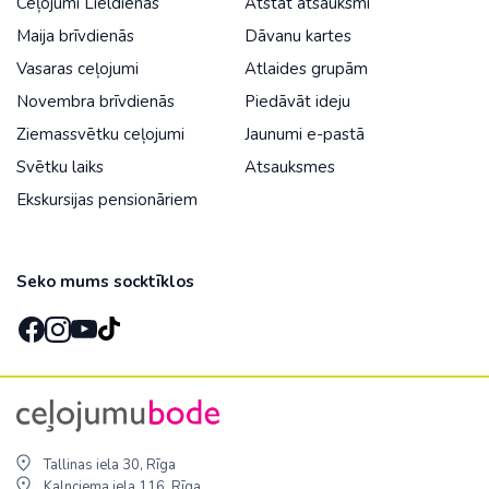
Ceļojumi Lieldienās
Atstāt atsauksmi
Maija brīvdienās
Dāvanu kartes
Vasaras ceļojumi
Atlaides grupām
Novembra brīvdienās
Piedāvāt ideju
Ziemassvētku ceļojumi
Jaunumi e-pastā
Svētku laiks
Atsauksmes
Ekskursijas pensionāriem
Seko mums socktīklos
Tallinas iela 30, Rīga
Kalnciema iela 116, Rīga