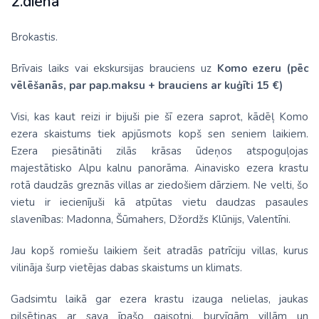
2.diena
Brokastis.
Brīvais laiks vai ekskursijas brauciens uz
Komo ezeru
(pēc
vēlēšanās, par pap.maksu + brauciens ar kuģīti 15 €)
Visi, kas kaut reizi ir bijuši pie šī ezera saprot, kādēļ Komo
ezera skaistums tiek apjūsmots kopš sen seniem laikiem.
Ezera piesātināti zilās krāsas ūdeņos atspoguļojas
majestātisko Alpu kalnu panorāma. Ainavisko ezera krastu
rotā daudzās greznās villas ar ziedošiem dārziem. Ne velti, šo
vietu ir iecienījuši kā atpūtas vietu daudzas pasaules
slavenības: Madonna, Šūmahers, Džordžs Klūnijs, Valentīni.
Jau kopš romiešu laikiem šeit atradās patrīciju villas, kurus
vilināja šurp vietējas dabas skaistums un klimats.
Gadsimtu laikā gar ezera krastu izauga nelielas, jaukas
pilsētiņas ar sava īpašo gaisotni, burvīgām villām un