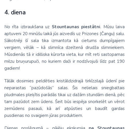
4. diena
No rīta izbraukšana uz
Stountaunas piestātni
. Mūsu laiva
aptuveni 20 minūšu laikā jūs aizvedīs uz Prizones (Čangu) salu.
Sākotnēji šī sala tika izmantota kā cietums dumpīgajiem
vergiem, vēlāk – kā slimnīca dzeltenā drudža slimniekiem.
Mūsdienās tā ir idilliska kūrorta vieta, kur mīt reti sastopamas
milzu bruņurupuči, no kuriem daži ir nodzīvojuši līdz pat 190
gadiem!
Tālāk dosimies peldēties kristāldzidrajā tirkīzzilajā ūdenī pie
neparastas “pazūdošās” salas. Šis nelielais sniegbaltais
pludmales pleķītis parādās tikai uz dažām stundām dienā, pēc
tam pazūdot zem ūdens. Šeit būs iespēja snorkelēt un vērot
zemūdens pasauli, kā arī atpūsties un baudīt gardas
pusdienas no svaigiem jūras produktiem.
Dienas noslēgumā – gājēju ekskursija
pa Stountaunas