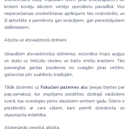
košiem koraļļu dārziem vietējo speciālistu pavadībā. Viss
nepieciešamais snorkelēšanas aprīkojums tiks nodrošināts, un
šī aktivitāte ir piemērota gan iesācējiem, gan pieredzējušiem
dalībniekiem.
Atpūta un atsvaidzinoši dzērieni:
Izbaudīsim atsvaidzinošus dzērienus, sezonālus tropu augļus
un skatu uz tirkīzzilu okeānu un balto smilšu krastiem. Tiks
pasniegtas gardas pusdienas no svaigām jūras veltēm,
gatavotas pēc suahīliešu tradīcijām.
Tālāk dosimies uz
Fukučani pazemes alu
(ieejas biļetes par
pap.samaksu), kur iespējams peldēties dzidrajā saldūdens
ezerā, kas izveidojies pirms daudziem simtiem gadu. Ūdens ir
piesātināts ar vara sāļiem, kam piemīt dziedinoša un
atjaunojoša iedarbība.
Atgriešanās viesnīcā, atpūta.