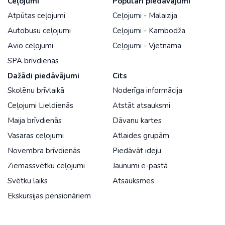
Ceļojumi
Populāri piedāvājumi
Atpūtas ceļojumi
Ceļojumi - Malaizija
Autobusu ceļojumi
Ceļojumi - Kambodža
Avio ceļojumi
Ceļojumi - Vjetnama
SPA brīvdienas
Dažādi piedāvājumi
Cits
Skolēnu brīvlaikā
Noderīga informācija
Ceļojumi Lieldienās
Atstāt atsauksmi
Maija brīvdienās
Dāvanu kartes
Vasaras ceļojumi
Atlaides grupām
Novembra brīvdienās
Piedāvāt ideju
Ziemassvētku ceļojumi
Jaunumi e-pastā
Svētku laiks
Atsauksmes
Ekskursijas pensionāriem