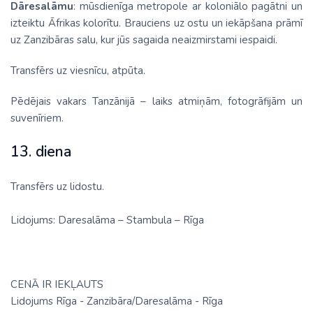
Dāresalāmu
: mūsdienīga metropole ar koloniālo pagātni un
izteiktu Āfrikas kolorītu. Brauciens uz ostu un iekāpšana prāmī
uz Zanzibāras salu, kur jūs sagaida neaizmirstami iespaidi.
Transfērs uz viesnīcu, atpūta.
Pēdējais vakars Tanzānijā – laiks atmiņām, fotogrāfijām un
suvenīriem.
13. diena
Transfērs uz lidostu.
Lidojums: Daresalāma – Stambula – Rīga
CENĀ IR IEKĻAUTS
Lidojums Rīga - Zanzibāra/Daresalāma - Rīga