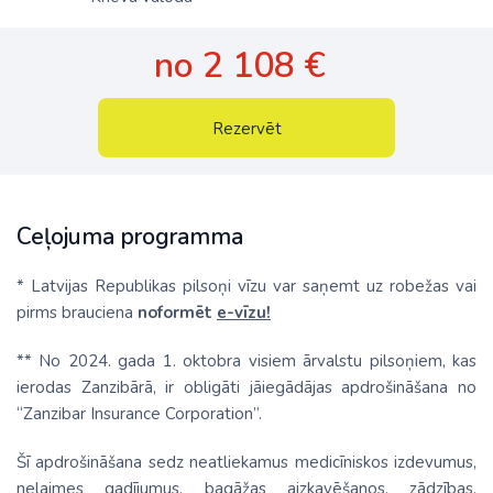
no 2 108 €
Rezervēt
Ceļojuma programma
* Latvijas Republikas pilsoņi vīzu var saņemt uz robežas vai
pirms brauciena
noformēt
e-vīzu!
** No 2024. gada 1. oktobra visiem ārvalstu pilsoņiem, kas
ierodas Zanzibārā, ir obligāti jāiegādājas apdrošināšana no
“Zanzibar Insurance Corporation”.
Šī apdrošināšana sedz neatliekamus medicīniskos izdevumus,
nelaimes gadījumus, bagāžas aizkavēšanos, zādzības,