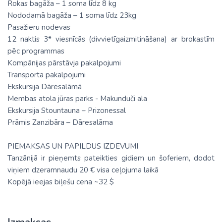
Rokas bagāža – 1 soma līdz 8 kg
Nododamā bagāža – 1 soma līdz 23kg
Pasažieru nodevas
12 naktis 3* viesnīcās (divvietīgaizmitināšana) ar brokastīm
pēc programmas
Kompānijas pārstāvja pakalpojumi
Transporta pakalpojumi
Ekskursija Dāresalāmā
Membas atola jūras parks - Makunduči ala
Ekskursija Stountauna – Prizonessal
Prāmis Zanzibāra – Dāresalāma
PIEMAKSAS UN PAPILDUS IZDEVUMI
Tanzānijā ir pieņemts pateikties gidiem un šoferiem, dodot
viņiem dzeramnaudu 20 € visa ceļojuma laikā
Kopējā ieejas biļešu cena ~32 $