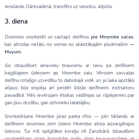
Ierašanās Dāresalāmā, transfērs uz viesnīcu, atpūta.
3. diena
Dosimies snorkelēt un sastapt delfīnus
pie Mnembe salas
,
kas atrodas netālu no vienas no skaistākajām pludmalēm
—
Muyuni.
Jūs izbaudīsiet ainavisku braucienu ar laivu pa delfīniem
bagātajiem ūdeņiem ap Mnembe salu. Vērosim savvaļas
delfīnu rotaļīgo uzvedību to dabiskajā vidē, un, ja laika apstākļi
atļaus, būs iespēja arī peldēt līdzās delfīniem, instruktoru
pavadībā. Mēs ievērojam ētiskas vadlīnijas un rūpējamies par
gan jūsu drošību, gan dzīvnieku labklājību.
Snorkelēšana Mnembe jūras parka rifos — pēc tikšanās ar
delfīniem dosimies zem ūdens Mnembe atola aizsargātajos
ūdeņos. Tur mīt spilgtākie koraļļu rifi Zanzibārā. Izbaudīsim
snorkelēšanu starp tropiskām zivīm, jūras bruņurupučiem un