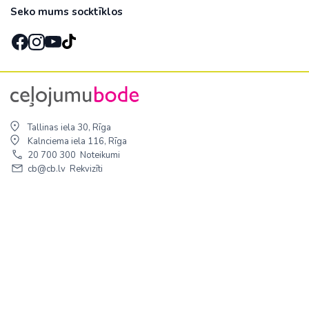
Seko mums socktīklos
Tallinas iela 30, Rīga
Kalnciema iela 116, Rīga
20 700 300
Noteikumi
cb@cb.lv
Rekvizīti