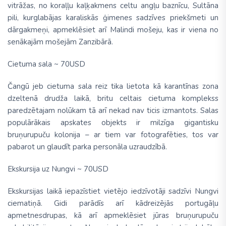
vitrāžas, no koraļļu kaļķakmens celtu angļu baznīcu, Sultāna
pili, kurglabājas karaliskās ģimenes sadzīves priekšmeti un
dārgakmeņi, apmeklēsiet arī Malindi mošeju, kas ir viena no
senākajām mošejām Zanzibārā.
Cietuma sala ~ 70USD
Čangū jeb cietuma sala reiz tika lietota kā karantīnas zona
dzeltenā drudža laikā, britu celtais cietuma komplekss
paredzētajam nolūkam tā arī nekad nav ticis izmantots. Salas
populārākais apskates objekts ir milzīga gigantisku
bruņurupuču kolonija – ar tiem var fotografēties, tos var
pabarot un glaudīt parka personāla uzraudzībā.
Ekskursija uz Nungvi ~ 70USD
Ekskursijas laikā iepazīstiet vietējo iedzīvotāji sadzīvi Nungvi
ciematiņā. Gidi parādīs arī kādreizējās portugāļu
apmetnesdrupas, kā arī apmeklēsiet jūras bruņurupuču