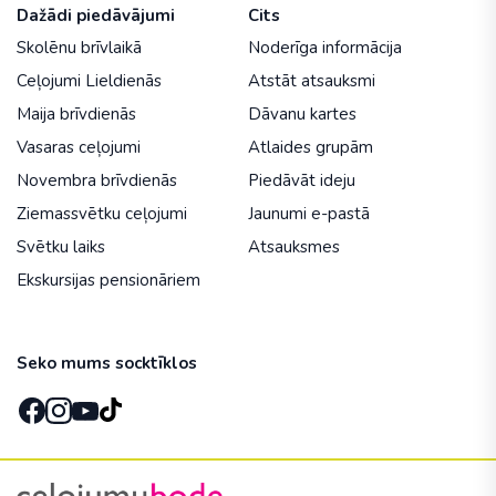
Dažādi piedāvājumi
Cits
Skolēnu brīvlaikā
Noderīga informācija
Ceļojumi Lieldienās
Atstāt atsauksmi
Maija brīvdienās
Dāvanu kartes
Vasaras ceļojumi
Atlaides grupām
Novembra brīvdienās
Piedāvāt ideju
Ziemassvētku ceļojumi
Jaunumi e-pastā
Svētku laiks
Atsauksmes
Ekskursijas pensionāriem
Seko mums socktīklos