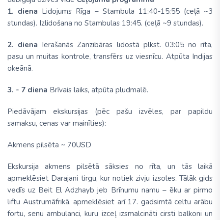
1. diena
Lidojums Rīga – Stambula 11:40-15:55 (ceļā ~3
stundas). Izlidošana no Stambulas 19:45. (ceļā ~9 stundas).
2. diena
Ierašanās Zanzibāras lidostā plkst. 03:05 no rīta,
pasu un muitas kontrole, transfērs uz viesnīcu. Atpūta Indijas
okeānā.
3. - 7 diena
Brīvais laiks, atpūta pludmalē.
Piedāvājam ekskursijas (pēc pašu izvēles, par papildu
samaksu, cenas var mainīties):
Akmens pilsēta ~ 70USD
Ekskursija akmens pilsētā sāksies no rīta, un tās laikā
apmeklēsiet Darajani tirgu, kur notiek zivju izsoles. Tālāk gids
vedīs uz Beit El Adzhayb jeb Brīnumu namu – ēku ar pirmo
liftu Austrumāfrikā, apmeklēsiet arī 17. gadsimtā celtu arābu
fortu, senu ambulanci, kuru izceļ izsmalcināti cirsti balkoni un