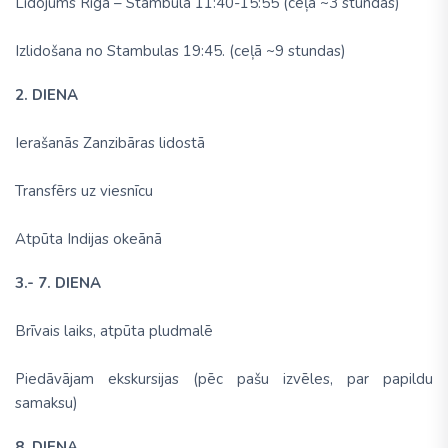
Lidojums Rīga – Stambula 11:40-15:55 (ceļā ~3 stundas)
Izlidošana no Stambulas 19:45. (ceļā ~9 stundas)
2. DIENA
Ierašanās Zanzibāras lidostā
Transfērs uz viesnīcu
Atpūta Indijas okeānā
3.- 7. DIENA
Brīvais laiks, atpūta pludmalē
Piedāvājam ekskursijas (pēc pašu izvēles, par papildu
samaksu)
8. DIENA