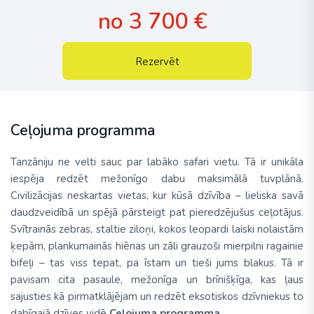
no 3 700 €
Rezervēt
Ceļojuma programma
Tanzāniju ne velti sauc par labāko safari vietu. Tā ir unikāla
iespēja redzēt mežonīgo dabu maksimālā tuvplānā.
Civilizācijas neskartas vietas, kur kūsā dzīvība – lieliska savā
daudzveidībā un spējā pārsteigt pat pieredzējušus ceļotājus.
Svītrainās zebras, staltie ziloņi, kokos leopardi laiski nolaistām
ķepām, plankumainās hiēnas un zāli grauzoši mierpilni ragainie
bifeļi – tas viss tepat, pa īstam un tieši jums blakus. Tā ir
pavisam cita pasaule, mežonīga un brīnišķīga, kas ļaus
sajusties kā pirmatklājējam un redzēt eksotiskos dzīvniekus to
dabīgajā dzīves vidē
Ceļojuma programma