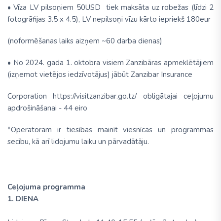
• Vīza LV pilsoņiem 50USD tiek maksāta uz robežas (līdzi 2
fotogrāfijas 3.5 x 4.5), LV nepilsoņi vīzu kārto iepriekš 180eur
(noformēšanas laiks aizņem ~60 darba dienas)
• No 2024. gada 1. oktobra visiem Zanzibāras apmeklētājiem
(izņemot vietējos iedzīvotājus) jābūt Zanzibar Insurance
Corporation https://visitzanzibar.go.tz/ obligātajai ceļojumu
apdrošināšanai - 44 eiro
*Operatoram ir tiesības mainīt viesnīcas un programmas
secību, kā arī lidojumu laiku un pārvadātāju.
Ceļojuma programma
1. DIENA