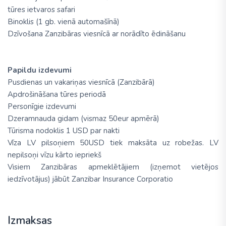
tūres ietvaros safari
Binoklis (1 gb. vienā automašīnā)
Dzīvošana Zanzibāras viesnīcā ar norādīto ēdināšanu
Papildu izdevumi
Pusdienas un vakariņas viesnīcā (Zanzibārā)
Apdrošināšana tūres periodā
Personīgie izdevumi
Dzeramnauda gidam (vismaz 50eur apmērā)
Tūrisma nodoklis 1 USD par nakti
Vīza LV pilsoņiem 50USD tiek maksāta uz robežas. LV
nepilsoņi vīzu kārto iepriekš
Visiem Zanzibāras apmeklētājiem (izņemot vietējos
iedzīvotājus) jābūt Zanzibar Insurance Corporatio
Izmaksas