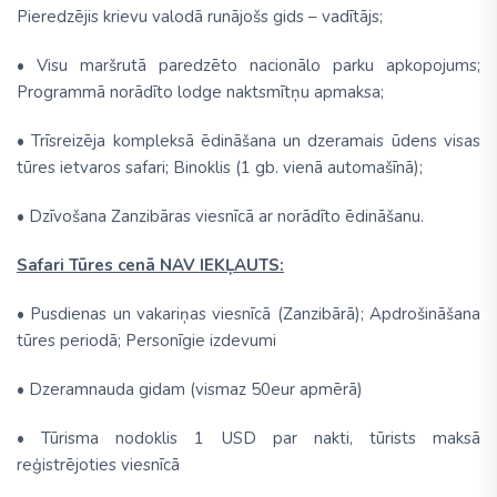
Pieredzējis krievu valodā runājošs gids – vadītājs;
• Visu maršrutā paredzēto nacionālo parku apkopojums;
Programmā norādīto lodge naktsmītņu apmaksa;
• Trīsreizēja kompleksā ēdināšana un dzeramais ūdens visas
tūres ietvaros safari; Binoklis (1 gb. vienā automašīnā);
• Dzīvošana Zanzibāras viesnīcā ar norādīto ēdināšanu.
Safari Tūres cenā NAV IEKĻAUTS:
• Pusdienas un vakariņas viesnīcā (Zanzibārā); Apdrošināšana
tūres periodā; Personīgie izdevumi
• Dzeramnauda gidam (vismaz 50eur apmērā)
• Tūrisma nodoklis 1 USD par nakti, tūrists maksā
reģistrējoties viesnīcā