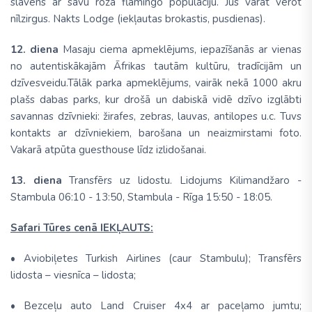
slavens ar savu rozā flamingo populāciju. Jūs varat vērot
nīlzirgus. Nakts Lodge (iekļautas brokastis, pusdienas).
12. diena
Masaju ciema apmeklējums, iepazīšanās ar vienas
no autentiskākajām Āfrikas tautām kultūru, tradīcijām un
dzīvesveidu.Tālāk parka apmeklējums, vairāk nekā 1000 akru
plašs dabas parks, kur drošā un dabiskā vidē dzīvo izglābti
savannas dzīvnieki: žirafes, zebras, lauvas, antilopes u.c. Tuvs
kontakts ar dzīvniekiem, barošana un neaizmirstami foto.
Vakarā atpūta guesthouse līdz izlidošanai.
13. diena
Transfērs uz lidostu. Lidojums Kilimandžaro -
Stambula 06:10 - 13:50, Stambula - Rīga 15:50 - 18:05.
Safari Tūres cenā IEKĻAUTS:
• Aviobiļetes Turkish Airlines (caur Stambulu); Transfērs
lidosta – viesnīca – lidosta;
• Bezceļu auto Land Cruiser 4x4 ar paceļamo jumtu;