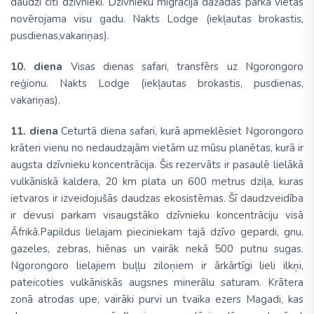
daudzi citi dzīvnieki. Dzīvnieku migrācija dažādās parka vietās
novērojama visu gadu. Nakts Lodge (iekļautas brokastis,
pusdienas,vakariņas).
10. diena
Visas dienas safari, transfērs uz Ngorongoro
reģionu. Nakts Lodge (iekļautas brokastis, pusdienas,
vakariņas).
11. diena
Ceturtā diena safari, kurā apmeklēsiet Ngorongoro
krāteri vienu no nedaudzajām vietām uz mūsu planētas, kurā ir
augsta dzīvnieku koncentrācija. Šis rezervāts ir pasaulē lielākā
vulkāniskā kaldera, 20 km plata un 600 metrus dziļa, kuras
ietvaros ir izveidojušās daudzas ekosistēmas. Šī daudzveidība
ir devusi parkam visaugstāko dzīvnieku koncentrāciju visā
Āfrikā.Papildus lielajam pieciniekam tajā dzīvo gepardi, gnu,
gazeles, zebras, hiēnas un vairāk nekā 500 putnu sugas.
Ngorongoro lielajiem buļļu ziloņiem ir ārkārtīgi lieli ilkņi,
pateicoties vulkāniskās augsnes minerālu saturam. Krātera
zonā atrodas upe, vairāki purvi un tvaika ezers Magadi, kas