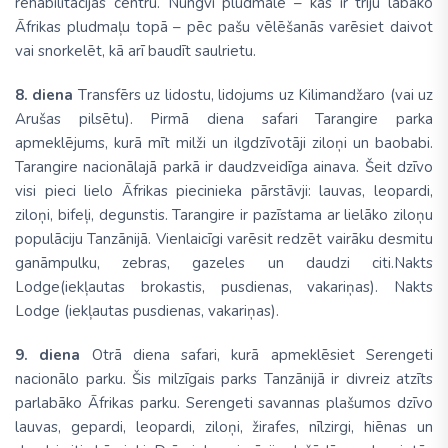
rehabilitācijas centru. Nungvi pludmalē – kas ir triju labāko
Āfrikas pludmaļu topā – pēc pašu vēlēšanās varēsiet daivot
vai snorkelēt, kā arī baudīt saulrietu.
8. diena
Тransfērs uz lidostu, lidojums uz Kilimandžaro (vai uz
Arušas pilsētu). Pirmā diena safari Tarangire parka
apmeklējums, kurā mīt milži un ilgdzīvotāji ziloņi un baobabi.
Tarangire nacionālajā parkā ir daudzveidīga ainava. Šeit dzīvo
visi pieci lielo Āfrikas piecinieka pārstāvji: lauvas, leopardi,
ziloņi, bifeļi, degunstis. Tarangire ir pazīstama ar lielāko ziloņu
populāciju Tanzānijā. Vienlaicīgi varēsit redzēt vairāku desmitu
ganāmpulku, zebras, gazeles un daudzi citi.Nakts
Lodge(iekļautas brokastis, pusdienas, vakariņas). Nakts
Lodge (iekļautas pusdienas, vakariņas).
9. diena
Otrā diena safari, kurā apmeklēsiet Serengeti
nacionālo parku. Šis milzīgais parks Tanzānijā ir divreiz atzīts
parlabāko Āfrikas parku. Serengeti savannas plašumos dzīvo
lauvas, gepardi, leopardi, ziloņi, žirafes, nīlzirgi, hiēnas un