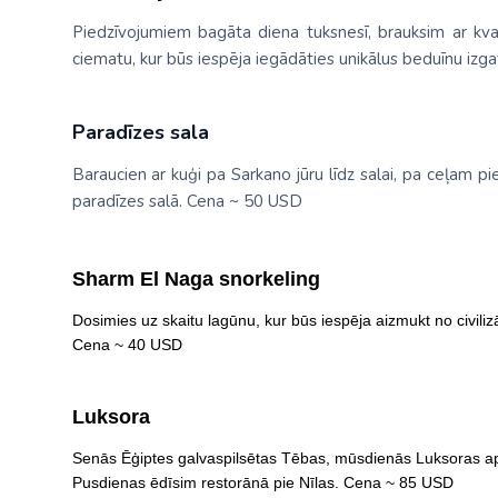
Piedzīvojumiem bagāta diena tuksnesī, brauksim ar kva
ciematu, kur būs iespēja iegādāties unikālus beduīnu izg
Paradīzes sala
Baraucien ar kuģi pa Sarkano jūru līdz salai, pa ceļam pie
paradīzes salā. Cena ~ 50 USD
Sharm El Naga snorkeling
Dosimies uz skaitu lagūnu, kur būs iespēja aizmukt no civiliz
Cena ~ 40 USD
Luksora
Senās Ēģiptes galvaspilsētas Tēbas, mūsdienās Luksoras 
Pusdienas ēdīsim restorānā pie Nīlas. Cena ~ 85 USD