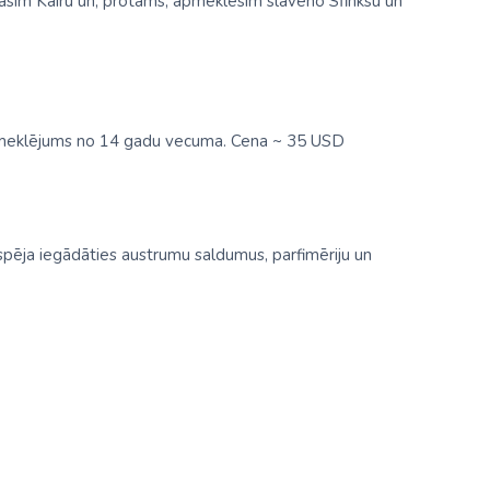
gāsim Kairu un, protams, apmeklēsim slaveno Sfinksu un
pmeklējums no 14 gadu vecuma. Cena ~ 35 USD
spēja iegādāties austrumu saldumus, parfimēriju un