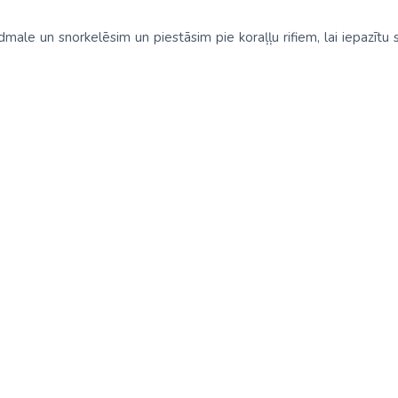
udmale un snorkelēsim un piestāsim pie koraļļu rifiem, lai iepazīt