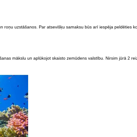
n roņu uzstāšanos. Par atsevišķu samaksu būs arī iespēja peldēties k
iršanas mākslu un aplūkojot skaisto zemūdens valstību. Nirsim jūrā 2 r