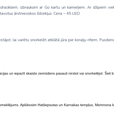
dracikliem, izbrauksim ar Go kartu un kamieļiem. Ar džipiem ve
atavotus ārstnieciskos līdzekļus. Cena ~ 45 USD
stājot, lai varētu snorkelēt atklātā jūra pie koraļļu rifiem. Pusdie
ācijas un iepazīt skaisto zemūdens pasauli nirstot vai snorkelējot. Šei
apmeklējums. Aplūkosim Hatšepsutas un Karnakas tempļus, Memnona k