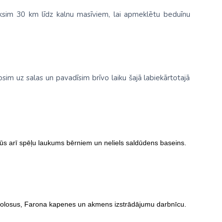
iksim 30 km līdz kalnu masīviem, lai apmeklētu beduīnu
nosim uz salas un pavadīsim brīvo laiku šajā labiekārtotajā
t būs arī spēļu laukums bērniem un neliels saldūdens baseins.
olosus, Farona kapenes un akmens izstrādājumu darbnīcu.