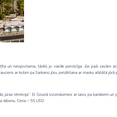
ta un neizprotama, tādēļ jo vairāk pievilcīga. Jūs paši savām acī
Brauciens ar kuteri pa Sarkano jūru, peldēšana ar masku atklātā jūrā
ās jūras Venēcija”. El Gounā izvizināsimies ar laivu pa kanāliem un
tikla dibenu. Cena ~ 55 USD