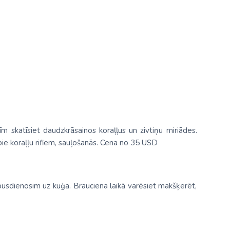
m skatīsiet daudzkrāsainos koraļļus un zivtiņu miriādes.
 pie koraļļu rifiem, sauļošanās. Cena no 35 USD
 pusdienosim uz kuģa. Brauciena laikā varēsiet makšķerēt,