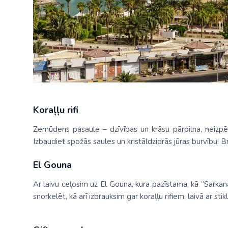
Koraļļu rifi
Zemūdens pasaule – dzīvības un krāsu pārpilna, neizpētī
Izbaudiet spožās saules un kristāldzidrās jūras burvību! 
El Gouna
Ar laivu ceļosim uz El Gouna, kura pazīstama, kā “Sarkan
snorkelēt, kā arī izbrauksim gar koraļļu rifiem, laivā ar s