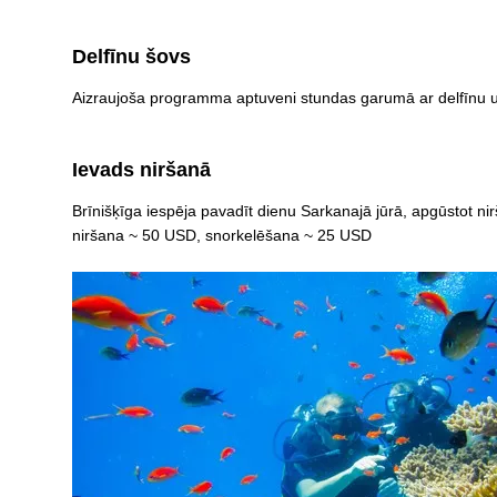
Delfīnu šovs
Aizraujoša programma aptuveni stundas garumā ar delfīnu u
Ievads niršanā
Brīnišķīga iespēja pavadīt dienu Sarkanajā jūrā, apgūstot n
niršana ~ 50 USD, snorkelēšana ~ 25 USD