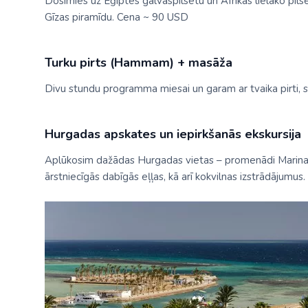
Dosimies uz Ēģiptes galvaspilsētu un Āfrikas lielāko pil
Gīzas piramīdu. Cena ~ 90 USD
Turku pirts (Hammam) + masāža
Divu stundu programma miesai un garam ar tvaika pirt
Hurgadas apskates un iepirkšanās ekskursija
Aplūkosim dažādas Hurgadas vietas – promenādi Marina, m
ārstniecīgās dabīgās eļļas, kā arī kokvilnas izstrādājumu