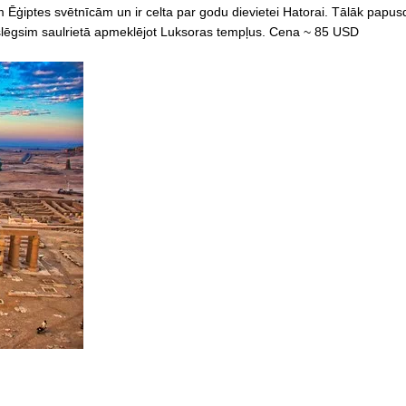
 Ēģiptes svētnīcām un ir celta par godu dievietei Hatorai. Tālāk papu
oslēgsim saulrietā apmeklējot Luksoras tempļus. Cena ~ 85 USD