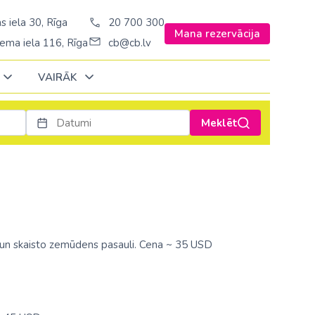
s iela 30, Rīga
20 700 300
Mana rezervācija
ema iela 116, Rīga
cb@cb.lv
VAIRĀK
Meklēt
Decembrī
Decembrī
Decembrī
Janvārī
Janvārī
Janvārī
Amerika
Amerika
Šveice
Stambulā)
Argentīna
Turcija
š. Stambulā/
ASV
Ungārija
ņo un skaisto zemūdens pasauli. Cena ~ 35 USD
ēš. Stambulā)
Brazīlija
Vācija
sēš. Stambulā)
Dominikānas republika
Zviedrija
Kanāda