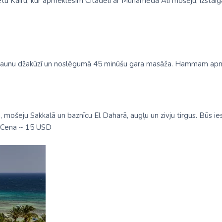
sētu Kairu, kur apmeklēsim Citadeli ar Muhameda Alī mošeju, izstai
Malaizija
Nepāla
Omāna
i, saunu džakūzī un noslēgumā 45 minūšu gara masāža. Hammam a
Saūda Arābija
Singapūra
Šrilanka
ošeju Sakkalā un baznīcu El Daharā, augļu un zivju tirgus. Būs ie
Tadžikistāna
s. Cena ~ 15 USD
Taizeme
Uzbekistāna
Vjetnama