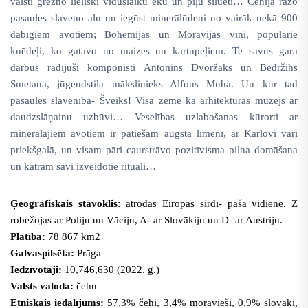
valsti grezno lieliski viduslaiku ēku un piļu silueti… Čehijā ražo
pasaules slaveno alu un iegūst minerālūdeni no vairāk nekā 900
dabīgiem avotiem; Bohēmijas un Morāvijas vīni, populārie
knēdeļi, ko gatavo no maizes un kartupeļiem. Te savus gara
darbus radījuši komponisti Antonins Dvoržāks un Bedržihs
Smetana, jūgendstila mākslinieks Alfons Muha. Un kur tad
pasaules slavenība- Šveiks! Visa zeme kā arhitektūras muzejs ar
daudzslāņainu uzbūvi… Veselības uzlabošanas kūrorti ar
minerālajiem avotiem ir patiešām augstā līmenī, ar Karlovi vari
priekšgalā, un visam pāri caurstrāvo pozitīvisma pilna domāšana
un katram savi izveidotie rituāli…
Ģeogrāfiskais stāvoklis:
atrodas Eiropas sirdī- pašā vidienē. Z
robežojas ar Poliju un Vāciju, A- ar Slovākiju un D- ar Austriju.
Platība:
78 867 km2
Galvaspilsēta:
Prāga
Iedzīvotāji:
10,746,630 (2022. g.)
Valsts valoda:
čehu
Etniskais iedalījums:
57,3% čehi, 3,4% morāvieši, 0,9% slovāki,