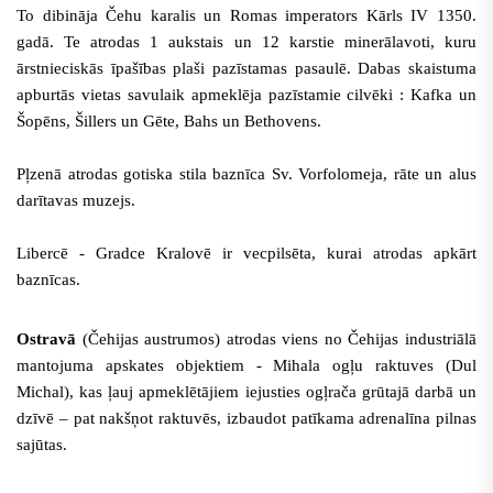
To dibināja Čehu karalis un Romas imperators Kārls IV 1350.
gadā. Te atrodas 1 aukstais un 12 karstie minerālavoti, kuru
ārstnieciskās īpašības plaši pazīstamas pasaulē. Dabas skaistuma
apburtās vietas savulaik apmeklēja pazīstamie cilvēki : Kafka un
Šopēns, Šillers un Gēte, Bahs un Bethovens.
Pļzenā atrodas gotiska stila baznīca Sv. Vorfolomeja, rāte un alus
darītavas muzejs.
Libercē - Gradce Kralovē ir vecpilsēta, kurai atrodas apkārt
baznīcas.
Ostravā
(Čehijas austrumos) atrodas viens no Čehijas industriālā
mantojuma apskates objektiem - Mihala ogļu raktuves (Dul
Michal), kas ļauj apmeklētājiem iejusties ogļrača grūtajā darbā un
dzīvē – pat nakšņot raktuvēs, izbaudot patīkama adrenalīna pilnas
sajūtas.