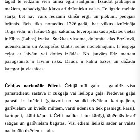
tagad te redzami vien tumši egļu stādījumi. Izzūdot jauktajiem
mežiem, nabadzīgāka kļuva arī dzīvnieku valsts. Te ligzdo melnie
stārķi, bet nav vairs redzami klinšu ērgļi un piekūni, pēdējais
brūnais lācis tika nomedīts 1726.gadā, bet vilkus iznīcināja
18.gs.vidū, un lūšus-19.gs. sākumā. Ievērojamākās apskates vietas
ir Elbas (Labas) izteka, Sņežkas virsotne, dolomīta alas Bozkovā,
ūdenskritumi un Adrspašas klintis, senie nocietinājumi. Ir iespēja
ceļot ar laivām vai doties izjādēs. No janvāra līdz martam
paaugstināts ir lavīnu risks. Daudz ir kalnu bāzes un dažādu
kategoriju viesnīcas.
Čehijas nacionālie ēdieni
. Čehijā mīl gaļu – gandrīz visu
pamatēdienu sastāvā ir cūkgaļa vai liellopu gaļa. Piedevas gaļai
parasti ir knēdeļi (gatavoti no smalki rīvētiem kartupeļiem,
garšvielām un kviešu miltiem, vārīti ūdeni un tiek pasniegti karsi),
kartupeļi, skābi kāposti. Čehi maltītes ietur kārtīgi, tāpēc tās ir arī
sātīgas un garšvielām bagātas. Visi ēdieni lieliski sader ar valsts
nacionālo dzērienu – alu.