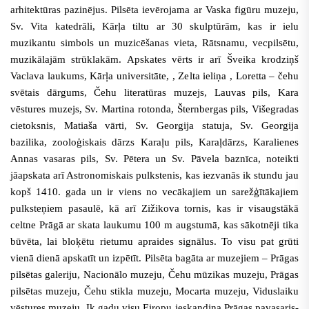
arhitektūras pazinējus. Pilsēta ievērojama ar Vaska figūru muzeju,
Sv. Vita katedrāli, Kārļa tiltu ar 30 skulptūrām,
kas ir ielu
muzikantu simbols un muzicēšanas vieta
, Rātsnamu, vecpilsētu,
muzikālajām strūklakām. Apskates vērts ir arī Šveika krodziņš
Vaclava laukums, Kārļa universitāte, , Zelta ieliņa , Loretta – čehu
svētais dārgums, Čehu literatūras muzejs, Lauvas pils, Kara
vēstures muzejs, Sv. Martina rotonda, Šternbergas pils, Višegradas
cietoksnis, Matiaša vārti, Sv. Georgija statuja, Sv. Georgija
bazilika, zooloģiskais dārzs Karaļu pils, Karaļdārzs, Karalienes
Annas vasaras pils, Sv. Pētera un Sv. Pāvela baznīca,
noteikti
jāapskata arī Astronomiskais pulkstenis, kas iezvanās ik stundu jau
kopš 1410. gada un ir viens no vecākajiem un sarežģītākajiem
pulksteņiem pasaulē, kā arī Zižikova tornis, kas ir visaugstākā
celtne Prāgā ar skata laukumu 100 m augstumā, kas sākotnēji tika
būvēta, lai bloķētu rietumu apraides signālus.
To visu pat grūti
vienā dienā apskatīt un izpētīt. Pilsēta bagāta ar muzejiem – Prāgas
pilsētas galeriju, Nacionālo muzeju, Čehu mūzikas muzeju, Prāgas
pilsētas muzeju, Čehu stikla muzeju, Mocarta muzeju, Viduslaiku
vēstures muzeju. Ik gadu visu Eiropu ieskandina Prāgas pavasaris-