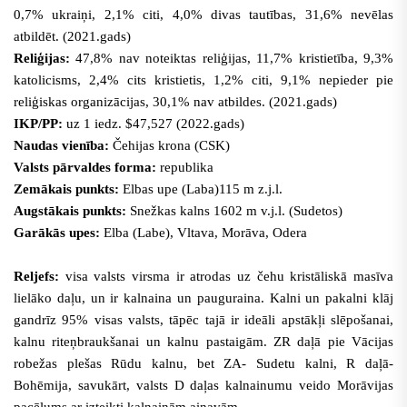
0,7% ukraiņi, 2,1% citi, 4,0% divas tautības, 31,6% nevēlas
atbildēt. (2021.gads)
Reliģijas:
47,8% nav noteiktas reliģijas, 11,7% kristietība, 9,3%
katolicisms, 2,4% cits kristietis, 1,2% citi, 9,1% nepieder pie
reliģiskas organizācijas, 30,1% nav atbildes. (2021.gads)
IKP/PP:
uz 1 iedz. $47,527 (2022.gads)
Naudas vienība:
Čehijas krona (CSK)
Valsts pārvaldes forma:
republika
Zemākais punkts:
Elbas upe (Laba)115 m z.j.l.
Augstākais punkts:
Snežkas kalns 1602 m v.j.l. (Sudetos)
Garākās upes:
Elba (Labe), Vltava, Morāva, Odera
Reljefs:
visa valsts virsma ir atrodas uz čehu kristāliskā masīva
lielāko daļu, un ir kalnaina un pauguraina. Kalni un pakalni klāj
gandrīz 95% visas valsts, tāpēc tajā ir ideāli apstākļi slēpošanai,
kalnu riteņbraukšanai un kalnu pastaigām. ZR daļā pie Vācijas
robežas plešas Rūdu kalnu, bet ZA- Sudetu kalni, R daļā-
Bohēmija, savukārt, valsts D daļas kalnainumu veido Morāvijas