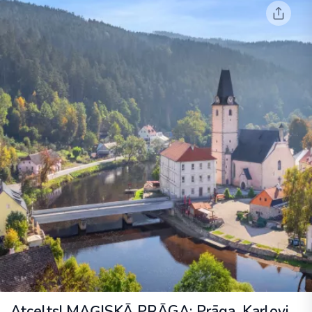
Atcelts! MAĢISKĀ PRĀGA: Prāga, Karlovi