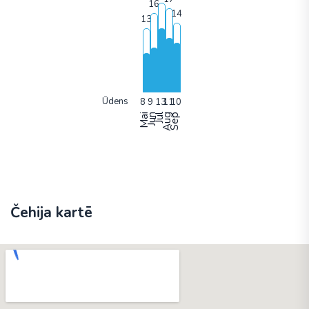
Ūdens
Mai
Jun
Jūl
Aug
Sep
Čehija kartē