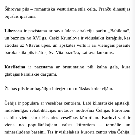
Šihrovas pils – romantiskā vēsturisma stilā celta, Franču dinastijas
bijušais īpašums.
Libereca
ir pazīstama ar savu ūdens atrakciju parku „Babilona”,
un baznīca no XVI gs. Česki Krumlova ir viduslaiku karaļpils, kas
atrodas uz Vltavas upes, un apskates vērts ir arī vienīgais pasaulē
baroka stila pils teātris, Sv. Vita baznīca, Latrava laukums.
Karlšteina
ir pazīstama ar brīnumaino pili kalna galā, kurā
glabājas karaliskie dārgumi.
Žlebas pils ir ar bagātīgu interjeru un mākslas kolekcijām.
Čehija ir populāra ar veselības centriem. Labi klimatiskie apstākļi,
mūsdienīgas rehabilitācijas metodes nodrošina Čehijas kūrortiem
stabilu vietu starp Pasaules veselības kūrortiem. Karlovi vari ir
viens no populārākajiem valsts kūrortiem – termālie un
minerālūdens baseini. Tas ir vislielākais kūrorta centrs visā Čehijā.