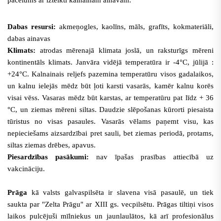
pacēlums ar izteikti kalnainām ainavām.
Dabas resursi:
akmeņogles, kaolīns, māls, grafīts, kokmateriāli,
dabas ainavas
Klimats:
atrodas mērenajā klimata joslā, un raksturīgs mēreni
kontinentāls klimats. Janvāra vidējā temperatūra ir -4°C, jūlijā :
+24°C. Kalnainais reljefs pazemina temperatūru visos gadalaikos,
un kalnu ielejās mēdz būt ļoti karsti vasarās, kamēr kalnu korēs
visai vēss. Vasaras mēdz būt karstas, ar temperatūru pat līdz + 36
°C, un ziemas mēreni siltas. Daudzie slēpošanas kūrorti piesaista
tūristus no visas pasaules. Vasarās vēlams paņemt visu, kas
nepieciešams aizsardzībai pret sauli, bet ziemas periodā, protams,
siltas ziemas drēbes, apavus.
Piesardzības pasākumi:
nav īpašas prasības attiecībā uz
vakcināciju.
Prāga
kā valsts galvaspilsēta ir slavena visā pasaulē, un tiek
saukta par "Zelta Prāgu" ar XIII gs. vecpilsētu. Prāgas tiltiņi visos
laikos pulcējuši mīlniekus un jaunlaulātos, kā arī profesionālus