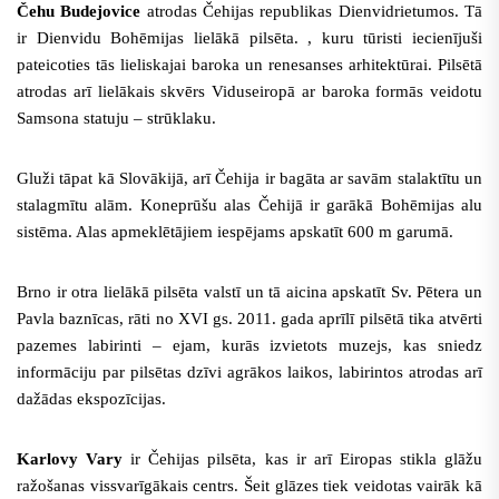
Čehu Budejovice
atrodas Čehijas republikas Dienvidrietumos. Tā
ir Dienvidu Bohēmijas lielākā pilsēta. , kuru tūristi iecienījuši
pateicoties tās lieliskajai baroka un renesanses arhitektūrai. Pilsētā
atrodas arī lielākais skvērs Viduseiropā ar baroka formās veidotu
Samsona statuju – strūklaku.
Gluži tāpat kā Slovākijā, arī Čehija ir bagāta ar savām stalaktītu un
stalagmītu alām. Koneprūšu alas Čehijā ir garākā Bohēmijas alu
sistēma. Alas apmeklētājiem iespējams apskatīt 600 m garumā.
Brno
ir otra lielākā pilsēta valstī un tā
aicina apskatīt Sv. Pētera un
Pavla baznīcas, rāti no XVI gs.
2011. gada aprīlī pilsētā tika atvērti
pazemes labirinti – ejam, kurās izvietots muzejs, kas sniedz
informāciju par pilsētas dzīvi agrākos laikos, labirintos atrodas arī
dažādas ekspozīcijas.
Karlovy Vary
ir Čehijas pilsēta, kas ir arī Eiropas stikla glāžu
ražošanas vissvarīgākais centrs. Šeit glāzes tiek veidotas vairāk kā