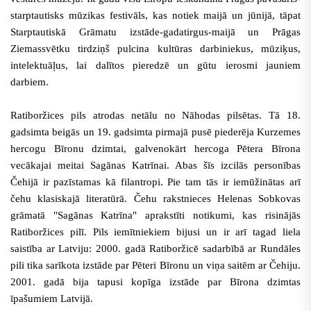
starptautisks mūzikas festivāls, kas notiek maijā un jūnijā, tāpat
Starptautiskā Grāmatu izstāde-gadatirgus-maijā un Prāgas
Ziemassvētku tirdziņš pulcina kultūras darbiniekus, mūziķus,
intelektuāļus, lai dalītos pieredzē un gūtu ierosmi jauniem
darbiem.
Ratiboržices pils atrodas netālu no Nāhodas pilsētas. Tā 18.
gadsimta beigās un 19. gadsimta pirmajā pusē piederēja Kurzemes
hercogu Bīronu dzimtai, galvenokārt hercoga Pētera Bīrona
vecākajai meitai Sagānas Katrīnai. Abas šīs izcilās personības
Čehijā ir pazīstamas kā filantropi. Pie tam tās ir iemūžinātas arī
čehu klasiskajā literatūrā. Čehu rakstnieces Helenas Sobkovas
grāmatā "Sagānas Katrīna" aprakstīti notikumi, kas risinājās
Ratiboržices pilī. Pils iemītniekiem bijusi un ir arī tagad liela
saistība ar Latviju: 2000. gadā Ratiboržicē sadarbībā ar Rundāles
pili tika sarīkota izstāde par Pēteri Bīronu un viņa saitēm ar Čehiju.
2001. gadā bija tapusi kopīga izstāde par Bīrona dzimtas
īpašumiem Latvijā.