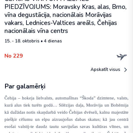
PIEDZĪVOJUMS: Moravsky Kras, alas, Brno,
vīna degustācija, nacionālais Morāvijas
vakars, Lednices-Valtices areāls, Čehijas
nacionālais vīna centrs
15. - 18. oktobris • 4 dienas
No 229
Apskatīt visus
Par galamērķi
Čehija – hokeja lielvalsts, automašīnas “Škoda” dzimtene, valsts,
kurā alus tiek turēts godā…
Silēzijas daļa, Morāvija un Bohēmija
kā dažādas notis skaņdarbā veido Čehijas dvēseli, kalnu majestāte
piešķir cēlumu un elpu aizraujošus dabas skatus; kā jau centrā
esošai valstij-te daudz tautu savijušas savas kultūras vītnes, un