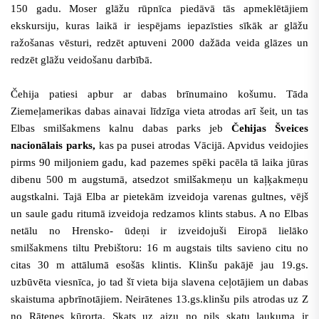
150 gadu. Moser glāžu rūpnīca piedāvā tās apmeklētājiem
ekskursiju, kuras laikā ir iespējams iepazīsties sīkāk ar glāžu
ražošanas vēsturi, redzēt aptuveni 2000 dažāda veida glāzes un
redzēt glāžu veidošanu darbībā.
Čehija patiesi apbur ar dabas brīnumaino košumu. Tāda
Ziemeļamerikas dabas ainavai līdzīga vieta atrodas arī šeit, un tas
Elbas smilšakmens kalnu dabas parks jeb
Čehijas Šveices
nacionālais parks,
kas pa pusei atrodas Vācijā. Apvidus veidojies
pirms 90 miljoniem gadu, kad pazemes spēki pacēla tā laika jūras
dibenu 500 m augstumā, atsedzot smilšakmeņu un kaļķakmeņu
augstkalni. Tajā Elba ar pietekām izveidoja varenas gultnes, vējš
un saule gadu ritumā izveidoja redzamos klints stabus. A no Elbas
netālu no Hrensko- ūdeņi ir izveidojuši Eiropā lielāko
smilšakmens tiltu Prebištoru: 16 m augstais tilts savieno citu no
citas 30 m attālumā esošās klintis. Klinšu pakājē jau 19.gs.
uzbūvēta viesnīca, jo tad šī vieta bija slavena ceļotājiem un dabas
skaistuma apbrīnotājiem. Neirātenes 13.gs.klinšu pils atrodas uz Z
no Rātenes kūrorta. Skats uz aizu no pils skatu laukuma ir