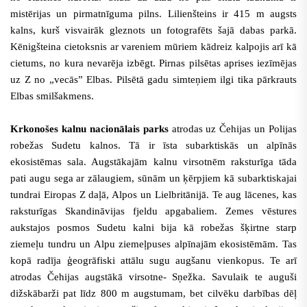
mistērijas un pirmatnīguma pilns. Lilienšteins ir 415 m augsts
kalns, kurš visvairāk gleznots un fotografēts šajā dabas parkā.
Kēnigšteina cietoksnis ar vareniem mūriem kādreiz kalpojis arī kā
cietums, no kura nevarēja izbēgt. Pirnas pilsētas aprises iezīmējas
uz Z no „vecās” Elbas. Pilsētā gadu simteņiem ilgi tika pārkrauts
Elbas smilšakmens.
Krkonošes kalnu nacionālais parks
atrodas uz Čehijas un Polijas
robežas Sudetu kalnos. Tā ir īsta subarktiskās un alpīnās
ekosistēmas sala. Augstākajām kalnu virsotnēm raksturīga tāda
pati augu sega ar zālaugiem, sūnām un ķērpjiem kā subarktiskajai
tundrai Eiropas Z daļā, Alpos un Lielbritānijā. Te aug lācenes, kas
raksturīgas Skandināvijas fjeldu apgabaliem. Zemes vēstures
aukstajos posmos Sudetu kalni bija kā robežas šķirtne starp
ziemeļu tundru un Alpu ziemeļpuses alpīnajām ekosistēmām. Tas
kopā radīja ģeogrāfiski attālu sugu augšanu vienkopus. Te arī
atrodas Čehijas augstākā virsotne- Sņežka. Savulaik te auguši
dižskābarži pat līdz 800 m augstumam, bet cilvēku darbības dēļ