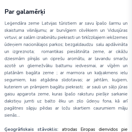
Par galamērķi
Leģendāra zeme Latvijas tūristiem ar savu īpašo šarmu un
skaistuma vilinājumu; ar burvīgiem cilvēkiem un Vidusjūras
virtuvi; ar salām izraibinātu piekrasti un tirkīzzilajiem iekšzemes
ūdeņiem nacionālajos parkos; bezgaldaudzu salu apdāvināta
un izgreznota; romantikas piesātināta zeme, ar cikāžu
dziesmām pīnijās un ciprešu aromātu, ar lavandu smaržu
azotē un gliemežvāku baltumu iedvesmai, ar vīģēm un
platānām bagāta zeme ; ar marmora un kaļķakmens ielu
segumiem, kas atgādina slidotavas; ar jahtām, kuģiem,
kuteriem un prāmjiem bagātu piekrasti; ar sauli un sāļo jūras
gaisu apgarota zeme, kuras īpašo raksturu piešķir sarkanie
dakstiņu jumti uz balto ēku un zilo ūdeņu fona, kā arī
pagātnes sāpju pēdas ar ložu skartiem caurumiem māju
sienās…
Ģeogrāfiskais stāvoklis:
atrodas Eiropas dienvidos pie