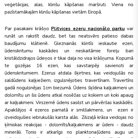
veģetācijas, alas, klinšu kāpšanas maršruti. Viena no
pazīstamākajām klinšu kāpšanas vietām Eiropā.
Par pasakaini krāšņo
Plitvices ezeru nacionālo parku
var
runāt un rakstīt daudz, bet tas neatsvērs patieso dabas
baudījumu klātienē. Gleznainās klintīs ieskautie ezeri,
ūdenskritumu kaskādes un neskaitāmie foreļu bari
kristāldzidrajos ūdeņos ir tikai daļa no visa krāšņuma. Kopumā
te gozējas 16 ezeri, kas savstarpēji savienoti ar
ūdenskritumiem. Ezerus atdala šķirtnes, kas veidojušās no
saldūdens kaļķiežiem, izgulsnējoties travertīnam. Travertīns
gadā nogulsnējas 1cm biezumā. Ūdens šķīdina kaļķakmeni un
dolomītu un šis ūdens atkal nosēžas uz kokiem un koki apaug
ar kaļķakmeni. Virszemē ūdens sasilst un pārvēršas kaskādēs.
Apakšējos 4 ezeros pamatā ir smilšakmens, un ezeri ir
izveidojušies iebrukušās karsta alās. Zilizaļā krāsa veidojas no
ķīmiskas reakcijas - dolomīts/kaļķakmens ar ūdeni - daudz
minerāli. Tonis ir atkarīgs no planktona(ūdens augu un