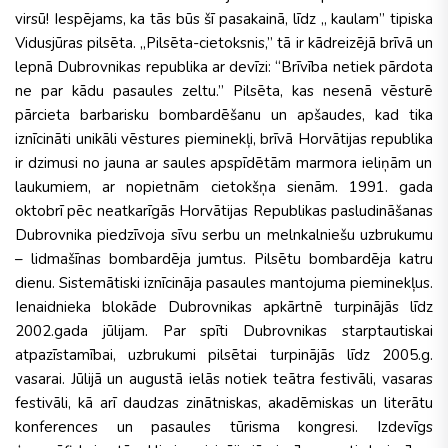
virsū! Iespējams, ka tās būs šī pasakainā, līdz „ kaulam” tipiska
Vidusjūras pilsēta. „Pilsēta-cietoksnis,” tā ir kādreizējā brīvā un
lepnā Dubrovnikas republika ar devīzi: “Brīvība netiek pārdota
ne par kādu pasaules zeltu.” Pilsēta, kas nesenā vēsturē
pārcieta barbarisku bombardēšanu un apšaudes, kad tika
iznīcināti unikāli vēstures pieminekļi,
brīvā
Horvātijas
republika
ir dzimusi no jauna ar saules apspīdētām marmora ieliņām un
laukumiem, ar nopietnām cietokšņa sienām. 1991. gada
oktobrī pēc neatkarīgās Horvātijas Republikas pasludināšanas
Dubrovnika piedzīvoja sīvu serbu un melnkalniešu uzbrukumu
– lidmašīnas bombardēja jumtus. Pilsētu bombardēja katru
dienu. Sistemātiski iznīcināja pasaules mantojuma pieminekļus.
Ienaidnieka blokāde Dubrovnikas
apkārtnē
turpinājās līdz
2002.gada jūlijam. Par spīti Dubrovnikas starptautiskai
atpazīstamībai, uzbrukumi pilsētai turpinājās līdz 2005.g.
vasarai. Jūlijā un augustā ielās notiek teātra festivāli, vasaras
festivāli, kā arī daudzas zinātniskas, akadēmiskas un literātu
konferences un pasaules tūrisma kongresi. Izdevīgs