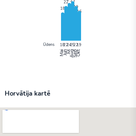
Ūdens
Mai
Jun
Jūl
Aug
Sep
Okt
Horvātija kartē