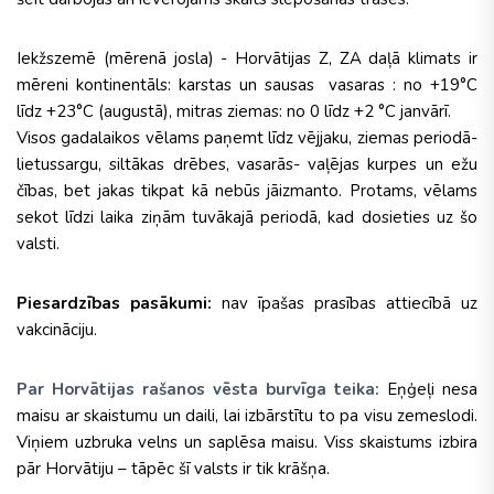
Iekžszemē (mērenā josla) - Horvātijas Z, ZA daļā klimats ir
mēreni kontinentāls: karstas un sausas vasaras : no +19°C
līdz +23°C (augustā), mitras ziemas: no 0 līdz +2 °C janvārī.
Visos gadalaikos vēlams paņemt līdz vējjaku, ziemas periodā-
lietussargu, siltākas drēbes, vasarās- vaļējas kurpes un ežu
čības, bet jakas tikpat kā nebūs jāizmanto. Protams, vēlams
sekot līdzi laika ziņām tuvākajā periodā, kad dosieties uz šo
valsti.
Piesardzības pasākumi:
nav īpašas prasības attiecībā uz
vakcināciju.
Par Horvātijas rašanos vēsta burvīga teika:
Eņģeļi nesa
maisu ar skaistumu un daili, lai izbārstītu to pa visu zemeslodi.
Viņiem uzbruka velns un saplēsa maisu. Viss skaistums izbira
pār Horvātiju – tāpēc šī valsts ir tik krāšņa.