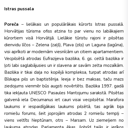
Istras pussala
Poreča
– lielākais un populārākais kūrorts Istras pussalā.
Horvātijas tūrisma ofiss atzina to par vienu no labākajiem
kūrortiem visā Horvātijā. Lielākie tūristu rajoni ir pilsētas
dienvidu līčos – Zelena (zaļš), Plava (zils) un Laguna (lagūna),
visi aprīkoti ar modernām viesnīcām un citiem apartamentiem.
Vecpilsētā atrodas Eufrazijeva bazilika, 6. gs. celtā bazilika ir
ļoti labi saglabājusies un ir slavena ar savām zelta mozaīkām.
Bazilika ir tikai daļa no kopējā kompleksa, turpat atrodas arī
Bīskapa pils un baptistērija. Ieeja ir bez maksas, taču mazs
ziedojums vienmēr būs augsti novērtēts. Bazilika 1997. gadā
tika iekļauta UNESCO Pasaules Mantojumu sarakstā. Pilsētas
galvenā iela Decumanus iet cauri visai vecpilsētai. Marafora
laukums ir iespaidīgākais laukums pilsētā, tas agrāk bija
romiešu forums, šeit joprojām atrodas 2 romiešu tempļi –
viens veltīts Neptūnam, otrs – Marsam. Uz ziemeļiem no
laukuma atrodas Parlamenta ēkas, šobrīd tajās ir ierīkos