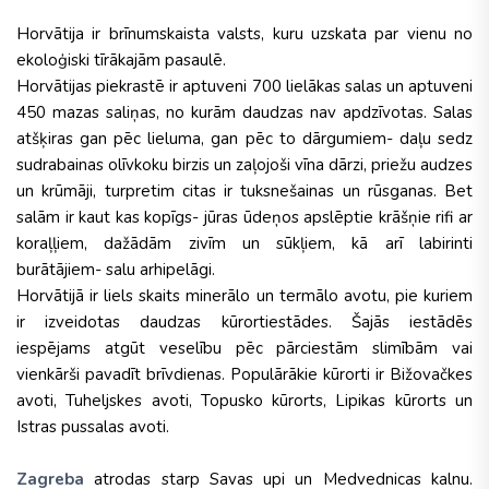
Horvātija ir brīnumskaista valsts, kuru uzskata par vienu no
ekoloģiski tīrākajām pasaulē.
Horvātijas piekrastē ir aptuveni 700 lielākas salas un aptuveni
450 mazas saliņas, no kurām daudzas nav apdzīvotas. Salas
atšķiras gan pēc lieluma, gan pēc to dārgumiem- daļu sedz
sudrabainas olīvkoku birzis un zaļojoši
vīna dārzi
, priežu audzes
un krūmāji, turpretim citas ir tuksnešainas un rūsganas. Bet
salām ir kaut kas kopīgs- jūras ūdeņos apslēptie
krāšņie
rifi ar
koraļļiem, dažādām zivīm un sūkļiem, kā arī labirinti
burātājiem- salu arhipelāgi.
Horvātijā ir liels skaits minerālo un termālo avotu, pie kuriem
ir izveidotas daudzas kūrortiestādes. Šajās iestādēs
iespējams atgūt veselību pēc pārciestām slimībām vai
vienkārši pavadīt brīvdienas. Populārākie kūrorti ir Bižovačkes
avoti, Tuheljskes avoti, Topusko kūrorts, Lipikas kūrorts un
Istras pussalas avoti.
Zagreba
atrodas starp Savas upi un Medvednicas kalnu.