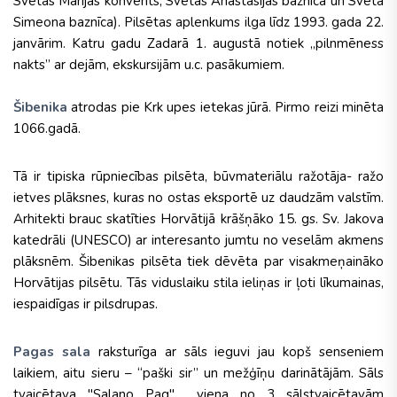
Svētās Marijas konvents, Svētās Anastasijas baznīca un Svētā
Simeona baznīca). Pilsētas aplenkums ilga līdz 1993. gada 22.
janvārim. Katru gadu Zadarā 1. augustā notiek „
pilnmēness
nakts” ar dejām, ekskursijām u.c. pasākumiem.
Šibenika
atrodas pie Krk upes ietekas jūrā. Pirmo reizi minēta
1066.gadā.
Tā ir tipiska rūpniecības pilsēta, būvmateriālu ražotāja- ražo
ietves plāksnes, kuras no ostas eksportē uz daudzām valstīm.
Arhitekti brauc skatīties Horvātijā krāšņāko 15. gs. Sv. Jakova
katedrāli (UNESCO) ar interesanto jumtu no veselām akmens
plāksnēm. Šibenikas pilsēta tiek dēvēta par visakmeņaināko
Horvātijas pilsētu. Tās viduslaiku stila ieliņas ir ļoti līkumainas,
iespaidīgas ir pilsdrupas.
Pagas sala
raksturīga ar sāls ieguvi jau kopš senseniem
laikiem, aitu sieru – “paški sir” un mežģīņu darinātājām. Sāls
tvaicētava "Salano Pag" viena no 3 sālstvaicētavām