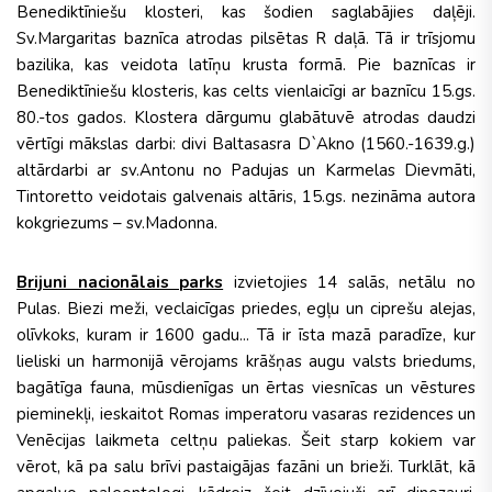
Benediktīniešu klosteri, kas šodien saglabājies daļēji.
Sv.Margaritas baznīca atrodas pilsētas R daļā. Tā ir trīsjomu
bazilika, kas veidota latīņu krusta formā. Pie baznīcas ir
Benediktīniešu klosteris, kas celts vienlaicīgi ar baznīcu 15.gs.
80.-tos gados. Klostera dārgumu glabātuvē atrodas daudzi
vērtīgi mākslas darbi: divi Baltasasra D`Akno (1560.-1639.g.)
altārdarbi ar sv.Antonu no Padujas un Karmelas Dievmāti,
Tintoretto veidotais galvenais altāris, 15.gs. nezināma autora
kokgriezums – sv.Madonna.
Brijuni nacionālais parks
izvietojies 14 salās, netālu no
Pulas. Biezi meži, veclaicīgas priedes, egļu un ciprešu alejas,
olīvkoks, kuram ir 1600 gadu... Tā ir īsta mazā paradīze, kur
lieliski un harmonijā vērojams krāšņas augu valsts briedums,
bagātīga fauna, mūsdienīgas un ērtas viesnīcas un vēstures
pieminekļi, ieskaitot Romas imperatoru vasaras rezidences un
Venēcijas laikmeta celtņu paliekas. Šeit starp kokiem var
vērot, kā pa salu brīvi pastaigājas fazāni un brieži. Turklāt, kā