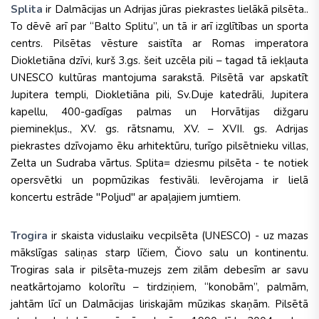
Splita
ir Dalmācijas un Adrijas jūras piekrastes lielākā pilsēta..
To dēvē arī par “Balto Splitu”, un tā ir arī izglītības un sporta
centrs. Pilsētas vēsture saistīta ar Romas imperatora
Diokletiāna dzīvi, kurš 3.gs. šeit uzcēla pili – tagad tā iekļauta
UNESCO kultūras mantojuma sarakstā. Pilsētā var apskatīt
Jupitera templi, Diokletiāna pili, Sv.Duje katedrāli, Jupitera
kapellu, 400-gadīgas palmas un Horvātijas dižgaru
pieminekļus., XV. gs. rātsnamu, XV. – XVII. gs. Adrijas
piekrastes dzīvojamo ēku arhitektūru, turīgo pilsētnieku villas,
Zelta un Sudraba vārtus. Splita= dziesmu pilsēta - te notiek
opersvētki un popmūzikas festivāli. Ievērojama ir lielā
koncertu estrāde "Poljud" ar apaļajiem jumtiem.
Trogira
ir skaista viduslaiku vecpilsēta (UNESCO) - uz mazas
mākslīgas saliņas starp līčiem, Čiovo salu un kontinentu.
Trogiras sala ir pilsēta-muzejs zem zilām debesīm ar savu
neatkārtojamo kolorītu – tirdziņiem, “konobām”, palmām,
jahtām līcī un Dalmācijas liriskajām mūzikas skaņām. Pilsētā