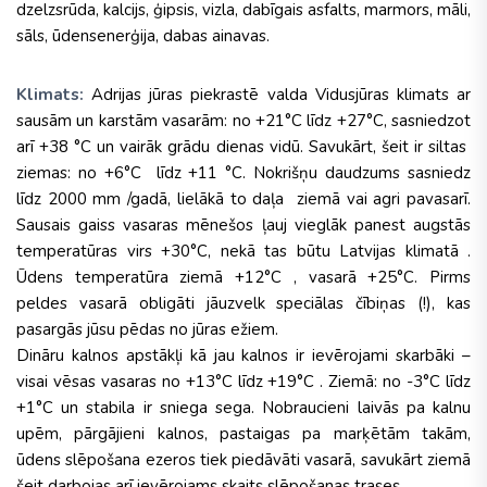
dzelzsrūda, kalcijs, ģipsis, vizla, dabīgais asfalts, marmors, māli,
sāls, ūdensenerģija, dabas ainavas.
Klimats:
Adrijas jūras piekrastē valda Vidusjūras klimats ar
sausām un karstām vasarām: no +21°C līdz +27°C, sasniedzot
arī +38 °C un vairāk grādu dienas vidū. Savukārt, šeit ir siltas
ziemas: no +6°C līdz +11 °C. Nokrišņu daudzums sasniedz
līdz 2000 mm /gadā, lielākā to daļa ziemā vai agri pavasarī.
Sausais gaiss vasaras mēnešos ļauj vieglāk panest augstās
temperatūras virs +30°C, nekā tas būtu Latvijas klimatā .
Ūdens temperatūra ziemā +12°C , vasarā +25°C. Pirms
peldes vasarā obligāti jāuzvelk speciālas čībiņas (!), kas
pasargās jūsu pēdas no jūras ežiem.
Dināru kalnos apstākļi kā jau kalnos ir ievērojami skarbāki –
visai vēsas vasaras no +13°C līdz +19°C . Ziemā: no -3°C līdz
+1°C un stabila ir sniega sega. Nobraucieni laivās pa kalnu
upēm, pārgājieni kalnos, pastaigas pa marķētām takām,
ūdens slēpošana ezeros tiek piedāvāti vasarā, savukārt ziemā
šeit darbojas arī ievērojams skaits slēpošanas trases.