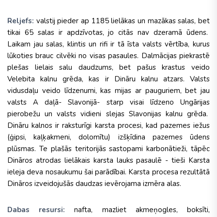
Reljefs:
valstij pieder ap 1185 lielākas un mazākas salas, bet
tikai 65 salas ir apdzīvotas, jo citās nav dzeramā ūdens.
Laikam jau salas, klintis un rifi ir tā īsta valsts vērtība, kurus
lūkoties brauc cilvēki no visas pasaules. Dalmācijas piekrastē
plešas lielais salu daudzums, bet pašus krastus veido
Velebita kalnu grēda, kas ir Dināru kalnu atzars. Valsts
vidusdaļu veido līdzenumi, kas mijas ar pauguriem, bet jau
valsts A daļā- Slavonijā- starp visai līdzeno Ungārijas
pierobežu un valsts vidieni slejas Slavonijas kalnu grēda.
Dināru kalnos ir raksturīgi karsta procesi, kad pazemes iežus
(ģipsi, kaļķakmeni, dolomītu) izšķīdina pazemes ūdens
plūsmas. Te plašās teritorijās sastopami karbonātieži, tāpēc
Dināros atrodas lielākais karsta lauks pasaulē - tieši Karsta
ieleja deva nosaukumu šai parādībai. Karsta procesa rezultātā
Dināros izveidojušās daudzas ievērojama izmēra alas.
Dabas resursi:
nafta, mazliet akmeņogles, boksīti,