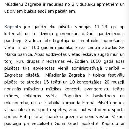
Mūsdienu Zagreba ir radusies no 2 viduslaiku apmetnēm un
uz diviem blakus esošiem pakalniem.
Kaptols
jeb garīdznieku pilsēta veidojās 11.-13. gs. ap
katedrāli, un te dzīvoja galvenokārt dažādi garīdzniecības
pārstāvji. Gradeca jeb tirgotāju un amatnieku apmešanās
vieta ir par 100 gadiem jaunāka, kuras centrā atrodas Sv.
Marka baznīca. Abas apdzīvotās vietas ieskāva augsti mūri un
torņi, kuru drupas ir redzamas vēl šodien. 1850. gadā abas
pilsētas tika apvienotas vienā administratīvajā vienībā –
Zagrebas pilsētā. Mūsdienās Zagreba ir tipiska festivālu
pilsēta: te atrodas 15 teātri un 10 koncertzāles, 20 muzeji,
norisinās mūsdienu mūzikas koncerti, avangardistu teātra
izrādes, folkloras svētki. Populārs ir basketbols un
rokasbumba, un te ir labākā komanda Eiropā. Pilsētā notiek
vispasaules kara sporta spēles, vispasaules studentu sporta
spēles. Pati pilsēta ir barokāli grezna, ar senu vēsturi. Vakara
pastaiga pa vecpilsētu Gorni Grad, apskatot Kapitolu ar