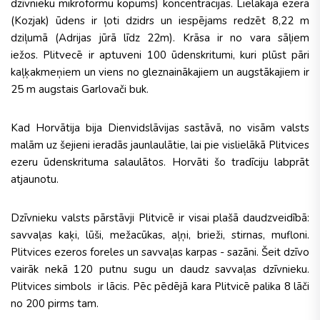
dzīvnieku mikroformu kopums) koncentrācijas. Lielākajā ezerā
(Kozjak) ūdens ir ļoti dzidrs un iespējams redzēt 8,22 m
dziļumā (Adrijas jūrā līdz 22m). Krāsa ir no vara sāļiem
iežos. Plitvecē ir aptuveni 100 ūdenskritumi, kuri plūst pāri
kaļķakmeņiem un viens no gleznainākajiem un augstākajiem ir
25 m augstais Garlovači buk.
Kad Horvātija bija Dienvidslāvijas sastāvā, no visām valsts
malām uz šejieni ieradās jaunlaulātie, lai pie vislielākā Plitvices
ezeru ūdenskrituma salaulātos. Horvāti šo tradīciju labprāt
atjaunotu.
Dzīvnieku valsts pārstāvji Plitvicē ir visai plašā daudzveidībā:
savvaļas kaķi, lūši, mežacūkas, aļņi, brieži, stirnas, mufloni.
Plitvices ezeros foreles un savvaļas karpas - sazāni. Šeit dzīvo
vairāk nekā 120 putnu sugu un daudz savvaļas dzīvnieku.
Plitvices simbols ir lācis. Pēc pēdējā kara Plitvicē palika 8 lāči
no 200 pirms tam.