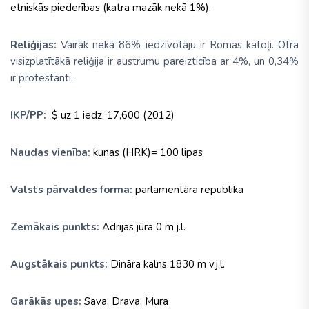
etniskās piederības (katra mazāk nekā 1%).
Reliģijas:
Vairāk nekā 86% iedzīvotāju ir Romas katoļi. Otra
visizplatītākā reliģija ir austrumu pareizticība ar 4%, un 0,34%
ir protestanti.
IKP/PP:
$ uz 1 iedz. 17,600 (2012)
Naudas vienība:
kunas (HRK)= 100 lipas
Valsts pārvaldes forma:
parlamentāra republika
Zemākais punkts:
Adrijas jūra 0 m j.l.
Augstākais punkts:
Dināra kalns 1830 m v.j.l.
Garākās upes:
Sava, Drava, Mura