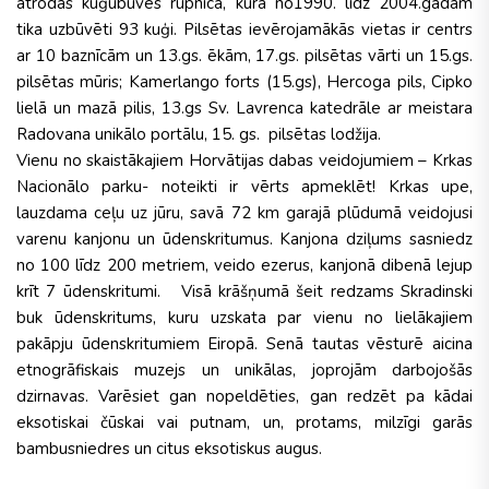
atrodas kuģubūves rūpnīca, kurā no1990. līdz 2004.gadam
tika uzbūvēti 93 kuģi. Pilsētas ievērojamākās vietas ir centrs
ar 10 baznīcām un 13.gs. ēkām, 17.gs. pilsētas vārti un 15.gs.
pilsētas mūris; Kamerlango forts (15.gs), Hercoga pils, Cipko
lielā un mazā pilis, 13.gs Sv. Lavrenca katedrāle ar meistara
Radovana unikālo portālu, 15. gs. pilsētas lodžija.
Vienu no skaistākajiem Horvātijas dabas veidojumiem – Krkas
Nacionālo parku- noteikti ir vērts apmeklēt! Krkas upe,
lauzdama ceļu uz jūru, savā 72 km garajā plūdumā veidojusi
varenu kanjonu un ūdenskritumus. Kanjona dziļums sasniedz
no 100 līdz 200 metriem, veido ezerus, kanjonā dibenā lejup
krīt 7 ūdenskritumi. Visā krāšņumā šeit redzams Skradinski
buk ūdenskritums, kuru uzskata par vienu no lielākajiem
pakāpju ūdenskritumiem Eiropā. Senā tautas vēsturē aicina
etnogrāfiskais muzejs un unikālas, joprojām darbojošās
dzirnavas. Varēsiet gan nopeldēties, gan redzēt pa kādai
eksotiskai čūskai vai putnam, un, protams, milzīgi garās
bambusniedres un citus eksotiskus augus.