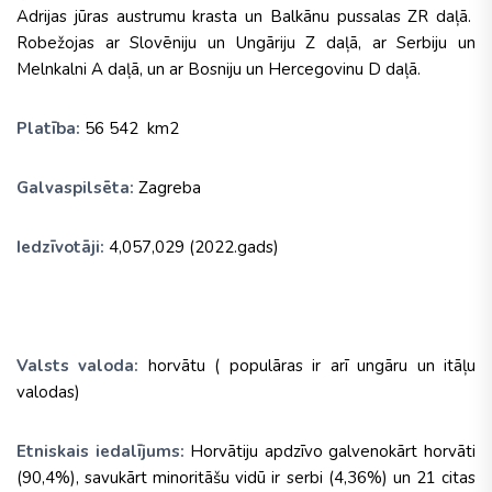
Adrijas jūras austrumu krasta un Balkānu pussalas ZR daļā.
Robežojas ar Slovēniju un Ungāriju Z daļā, ar Serbiju un
Melnkalni A daļā, un ar Bosniju un Hercegovinu D daļā.
Platība:
56 542 km2
Galvaspilsēta:
Zagreba
Iedzīvotāji:
4,057,029 (2022.gads)
Valsts valoda:
horvātu ( populāras ir arī ungāru un itāļu
valodas)
Etniskais iedalījums:
Horvātiju apdzīvo galvenokārt horvāti
(90,4%), savukārt minoritāšu vidū ir serbi (4,36%) un 21 citas