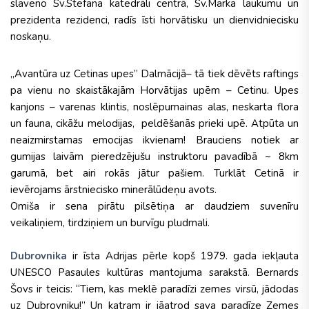
slaveno Sv.Stefana katedrāli centrā, Sv.Marka laukumu un
prezidenta rezidenci, radīs īsti horvātisku un dienvidniecisku
noskaņu.
„Avantūra uz Cetinas upes” Dalmācijā– tā tiek dēvēts raftings
pa vienu no skaistākajām Horvātijas upēm – Cetinu. Upes
kanjons – varenas klintis, noslēpumainas alas, neskarta flora
un fauna, cikāžu melodijas, peldēšanās prieki upē. Atpūta un
neaizmirstamas emocijas ikvienam! Brauciens notiek ar
gumijas laivām pieredzējušu instruktoru pavadībā ~ 8km
garumā, bet airi rokās jātur pašiem.
Turklāt
Cetinā ir
ievērojams ārstniecisko minerālūdeņu avots.
Omiša ir sena pirātu pilsētiņa ar daudziem suvenīru
veikaliņiem, tirdziņiem un burvīgu pludmali.
Dubrovnika
ir īsta Adrijas pērle kopš 1979. gada iekļauta
UNESCO Pasaules kultūras mantojuma sarakstā. Bernards
Šovs ir teicis: “Tiem, kas meklē paradīzi zemes virsū, jādodas
uz Dubrovniku!” Un katram ir jāatrod sava paradīze Zemes