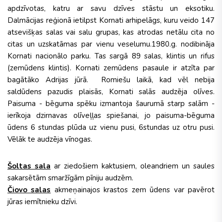
apdzīvotas, katru ar savu dzīves stāstu un eksotiku.
Dalmācijas reģionā ietilpst Kornati arhipelāgs, kuru veido 147
atsevišķas salas vai salu grupas, kas atrodas netālu cita no
citas un uzskatāmas par vienu veselumu.1980.g. nodibināja
Kornati nacionālo parku. Tas sargā 89 salas, klintis un rifus
(zemūdens klintis). Kornati zemūdens pasaule ir atzīta par
bagātāko Adrijas jūrā. Romiešu laikā, kad vēl nebija
saldūdens pazudis plaisās, Kornati salās audzēja olīves.
Paisuma - bēguma spēku izmantoja šaurumā starp salām -
ierīkoja dzirnavas olīveļļas spiešanai, jo paisuma-bēguma
ūdens 6 stundas plūda uz vienu pusi, 6stundas uz otru pusi.
Vēlāk te audzēja vīnogas.
Šoltas sala
ar ziedošiem kaktusiem, oleandriem un saules
sakarsētām
smaržīgām
pīniju audzēm.
Čiovo salas
akmeņainajos krastos zem ūdens var pavērot
jūras iemītnieku dzīvi.