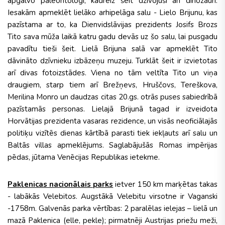
apgalvo paleontologi, kādreiz šeit dzīvojuši arī dinozauri.
Iesakām apmeklēt lielāko arhipelāga salu - Lielo Brijunu, kas
pazīstama ar to, ka Dienvidslāvijas prezidents Josifs Brozs
Tito sava mūža laikā katru gadu devās uz šo salu, lai pusgadu
pavadītu tieši šeit. Lielā Brijuna salā var apmeklēt Tito
dāvināto dzīvnieku izbāzeņu muzeju. Turklāt šeit ir izvietotas
arī divas fotoizstādes. Viena no tām veltīta Tito un viņa
draugiem, starp tiem arī Brežņevs, Hruščovs, Tereškova,
Merilina Monro un daudzas citas 20.gs. otrās puses sabiedrībā
pazīstamās personas. Lielajā Brijunā tagad ir izveidota
Horvātijas prezidenta vasaras rezidence, un visās neoficiālajās
politiķu vizītēs dienas kārtībā parasti tiek iekļauts arī salu un
Baltās villas apmeklējums. Saglabājušās Romas impērijas
pēdas, jūtama Venēcijas Republikas ietekme.
Paklenicas nacionālais parks
ietver 150 km marķētas takas
- labākās Velebitos. Augstākā Velebitu virsotne ir Vaganski
-1758m. Galvenās parka vērtības: 2 paralēlas ielejas – lielā un
mazā Paklenica (elle, pekle); pirmatnēji Austrijas priežu meži,