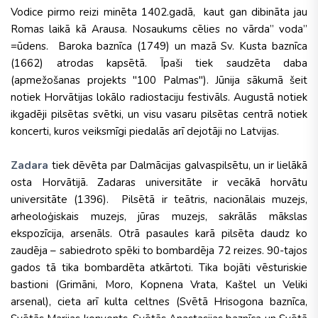
Vodice pirmo reizi minēta 1402.gadā, kaut gan dibināta jau
Romas laikā kā Arausa. Nosaukums cēlies no vārda” voda”
=ūdens. Baroka baznīca (1749) un mazā Sv. Kusta baznīca
(1662) atrodas kapsētā. Īpaši tiek saudzēta daba
(apmežošanas projekts "100 Palmas"). Jūnija sākumā šeit
notiek Horvātijas lokālo radiostaciju festivāls. Augustā notiek
ikgadēji pilsētas svētki, un visu vasaru pilsētas centrā notiek
koncerti, kuros veiksmīgi piedalās arī dejotāji no Latvijas.
Zadara
tiek dēvēta par Dalmācijas galvaspilsētu, un ir lielākā
osta Horvātijā. Zadaras universitāte ir vecākā horvātu
universitāte (1396). Pilsētā ir teātris, nacionālais muzejs,
arheoloģiskais muzejs, jūras muzejs, sakrālās mākslas
ekspozīcija, arsenāls. Otrā pasaules karā pilsēta daudz ko
zaudēja – sabiedroto spēki to bombardēja 72 reizes. 90-tajos
gados tā tika bombardēta atkārtoti. Tika bojāti vēsturiskie
bastioni (Grimāni, Moro, Kopnena Vrata, Kaštel un Veliki
arsenal), cieta arī kulta celtnes (Svētā Hrisogona baznīca,