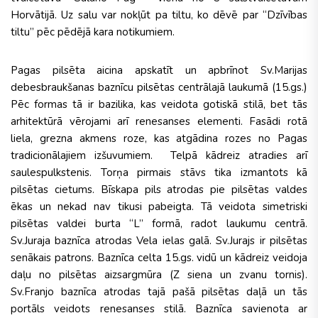
Horvātijā. Uz salu var nokļūt pa tiltu, ko dēvē par “Dzīvības
tiltu” pēc pēdējā kara notikumiem.
Pagas pilsēta aicina apskatīt un apbrīnot Sv.Marijas
debesbraukšanas baznīcu pilsētas centrālajā laukumā (15.gs.)
Pēc formas tā ir bazilika, kas veidota gotiskā stilā, bet tās
arhitektūrā vērojami arī renesanses elementi. Fasādi rotā
liela, grezna akmens roze, kas atgādina rozes no Pagas
tradicionālajiem izšuvumiem. Telpā kādreiz atradies arī
saulespulkstenis. Torņa pirmais stāvs tika izmantots kā
pilsētas cietums. Bīskapa pils atrodas pie pilsētas valdes
ēkas un nekad nav tikusi pabeigta. Tā veidota simetriski
pilsētas valdei burta “L” formā, radot laukumu centrā.
Sv.Juraja baznīca atrodas Vela ielas galā. Sv.Jurajs ir pilsētas
senākais patrons. Baznīca celta 15.gs. vidū un kādreiz veidoja
daļu no pilsētas aizsargmūra (Z siena un zvanu tornis).
Sv.Franjo baznīca atrodas tajā pašā pilsētas daļā un tās
portāls veidots renesanses stilā. Baznīca savienota ar