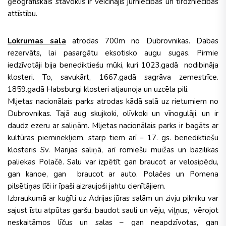
ģeogrāfiskais stāvoklis ir veicinājis jūrniecības un tirdzniecības
attīstību.
Lokrumas sala
atrodas 700m no Dubrovnikas. Dabas
rezervāts, lai pasargātu eksotisko augu sugas. Pirmie
iedzīvotāji bija benediktiešu mūki, kuri 1023.gadā nodibināja
klosteri. To, savukārt, 1667.gadā sagrāva zemestrīce.
1859.gadā Habsburgi klosteri atjaunoja un uzcēla pili.
Mljetas nacionālais parks atrodas kādā salā uz rietumiem no
Dubrovnikas. Tajā aug skujkoki, olīvkoki un vīnogulāji, un ir
daudz ezeru ar saliņām. Mljetas nacionālais parks ir bagāts ar
kultūras pieminekļiem, starp tiem arī – 17. gs. benediktiešu
klosteris Sv. Marijas saliņā, arī romiešu muižas un bazilikas
paliekas Polačē. Salu var izpētīt gan braucot ar velosipēdu,
gan kanoe, gan braucot ar auto. Polačes un Pomena
pilsētiņas līči ir īpaši aizraujoši jahtu cienītājiem.
Izbraukumā ar kuģīti uz Adrijas jūras salām un zivju pikniku var
sajust īstu atpūtas garšu, baudot sauli un vēju, viļņus, vērojot
neskaitāmos līčus un salas – gan neapdzīvotas, gan