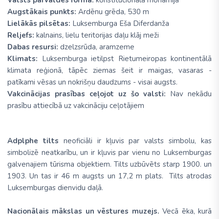
Augstākais punkts:
Ardēnu grēda, 530 m
Lielākās pilsētas:
Luksemburga Eša Diferdanža
Reljefs:
kalnains, lielu teritorijas daļu klāj meži
Dabas resursi:
dzelzsrūda, aramzeme
Klimats:
Luksemburga ietilpst Rietumeiropas kontinentālā
klimata reģionā, tāpēc ziemas šeit ir maigas, vasaras -
patīkami vēsas un nokrišņu daudzums - visai augsts.
Vakcinācijas prasības ceļojot uz šo valsti:
Nav nekādu
prasību attiecībā uz vakcināciju ceļotājiem
Adplphe tilts
neoficiāli ir kļuvis par valsts simbolu, kas
simbolizē neatkarību, un ir kļuvis par vienu no Luksemburgas
galvenajiem tūrisma objektiem. Tilts uzbūvēts starp 1900. un
1903. Un tas ir 46 m augsts un 17,2 m plats. Tilts atrodas
Luksemburgas dienvidu daļā.
Nacionālais mākslas un vēstures muzejs.
Vecā ēka, kurā