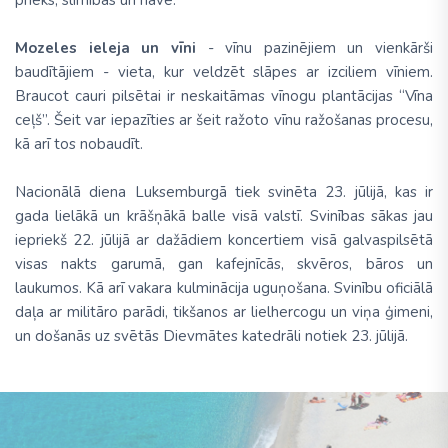
Mozeles ieleja un vīni
- vīnu pazinējiem un vienkārši
baudītājiem - vieta, kur veldzēt slāpes ar izciliem vīniem.
Braucot cauri pilsētai ir neskaitāmas vīnogu plantācijas “Vīna
ceļš”. Šeit var iepazīties ar šeit ražoto vīnu ražošanas procesu,
kā arī tos nobaudīt.
Nacionālā diena Luksemburgā tiek svinēta 23. jūlijā, kas ir
gada lielākā un krāšņākā balle visā valstī. Svinības sākas jau
iepriekš 22. jūlijā ar dažādiem koncertiem visā galvaspilsētā
visas nakts garumā, gan kafejnīcās, skvēros, bāros un
laukumos. Kā arī vakara kulminācija uguņošana. Svinību oficiālā
daļa ar militāro parādi, tikšanos ar lielhercogu un viņa ģimeni,
un došanās uz svētās Dievmātes katedrāli notiek 23. jūlijā.