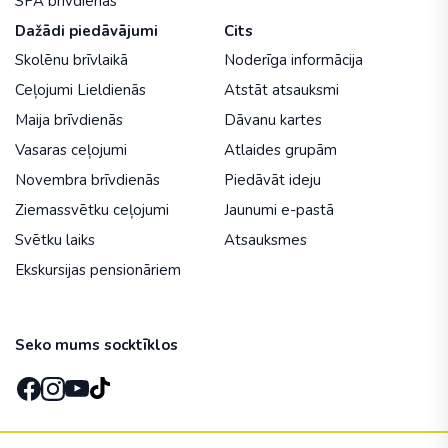
SPA brīvdienas
Dažādi piedāvājumi
Cits
Skolēnu brīvlaikā
Noderīga informācija
Ceļojumi Lieldienās
Atstāt atsauksmi
Maija brīvdienās
Dāvanu kartes
Vasaras ceļojumi
Atlaides grupām
Novembra brīvdienās
Piedāvāt ideju
Ziemassvētku ceļojumi
Jaunumi e-pastā
Svētku laiks
Atsauksmes
Ekskursijas pensionāriem
Seko mums socktīklos