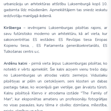
urbanizāciju un arhitektūras attīstību Luksemburgā kopš 10.
gadsimta līdz mūsdienām. Apmeklētājiem tas sniedz ieskatu
iedzīvotāju mainīgajā ikdienā.
Kiršberga
– ievērojams Luksemburgas pilsētas rajons, ar
savu futūristisko moderno un arhitektūru, kā arī vieta, kur
sakoncentrētas ES iestādes: ES Revīzijas tiesa Eiropas
Kopienu tiesa, , ES Parlamenta ģenerālsekretariāts, ES
Tulkošanas centrs u.c.
Ardēnu kalni
- pirmā vieta ārpus Luksemburgas pilsētas, ko
noteikti ir vērts apmeklēt. Šie kalni aizņem vienu trešo daļu
no Luksemburgas un atrodas valsts ziemeļos. Viduslaiku
pilsētiņas ar pilīm un cietokšņiem, seni klosteri un dabas
pastaigu takas, ko iecienījuši gan vietējie, gan ārvalstu tūristi.
Kalnu pilsētiņā Klervo ir atrodama izstāde "The Family of
Man", kur eksponētas amatieru un profesionāļu fotogrāfijas
no visas pasaules, kuru tēma ir cilvēks: dzimšana, mīlestība,
prieks, slimības un nāve.