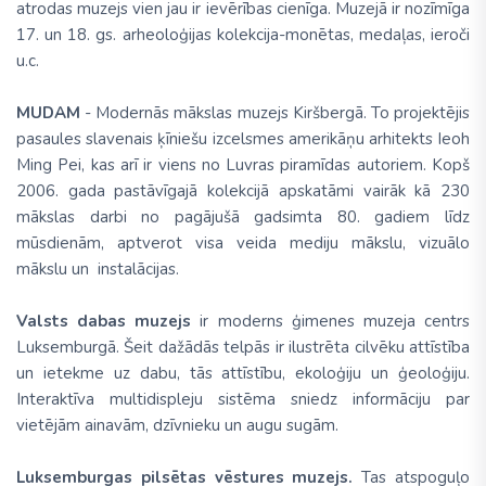
atrodas muzejs vien jau ir ievērības cienīga. Muzejā ir nozīmīga
17. un 18. gs. arheoloģijas kolekcija-monētas, medaļas, ieroči
u.c.
MUDAM
- Modernās mākslas muzejs Kiršbergā. To projektējis
pasaules slavenais ķīniešu izcelsmes amerikāņu arhitekts Ieoh
Ming Pei, kas arī ir viens no Luvras piramīdas autoriem. Kopš
2006. gada pastāvīgajā kolekcijā apskatāmi vairāk kā 230
mākslas darbi no pagājušā gadsimta 80. gadiem līdz
mūsdienām, aptverot visa veida mediju mākslu, vizuālo
mākslu un instalācijas.
Valsts dabas muzejs
ir moderns ģimenes muzeja centrs
Luksemburgā. Šeit dažādās telpās ir ilustrēta cilvēku attīstība
un ietekme uz dabu, tās attīstību, ekoloģiju un ģeoloģiju.
Interaktīva multidispleju sistēma sniedz informāciju par
vietējām ainavām, dzīvnieku un augu sugām.
Luksemburgas pilsētas vēstures muzejs.
Tas atspoguļo