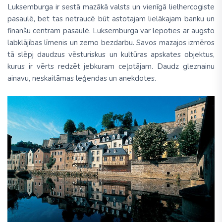
Luksemburga ir sestā mazākā valsts un vienīgā lielhercogiste
pasaulē, bet tas netraucē būt astotajam lielākajam banku un
finanšu centram pasaulē. Luksemburga var lepoties ar augsto
labklājības līmenis un zemo bezdarbu. Savos mazajos izmēros
tā slēpj daudzus vēsturiskus un kultūras apskates objektus,
kurus ir vērts redzēt jebkuram ceļotājam. Daudz gleznainu
ainavu, neskaitāmas leģendas un anekdotes.