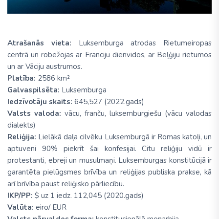
Atrašanās vieta:
Luksemburga atrodas Rietumeiropas
centrā un robežojas ar Franciju dienvidos, ar Beļģiju rietumos
un ar Vāciju austrumos.
Platība:
2586 km²
Galvaspilsēta:
Luksemburga
Iedzīvotāju skaits:
645,527 (2022.gads)
Valsts valoda:
vācu, franču, luksemburgiešu (vācu valodas
dialekts)
Reliģija:
Lielākā daļa cilvēku Luksemburgā ir Romas katoļi, un
aptuveni 90% piekrīt šai konfesijai. Citu reliģiju vidū ir
protestanti, ebreji un musulmaņi. Luksemburgas konstitūcijā ir
garantēta pielūgsmes brīvība un reliģijas publiska prakse, kā
arī brīvība paust reliģisko pārliecību.
IKP/PP:
$ uz 1 iedz. 112,045 (2020.gads)
Valūta:
eiro/ EUR
Valsts pārvaldes forma:
konstitucionālā monarhija