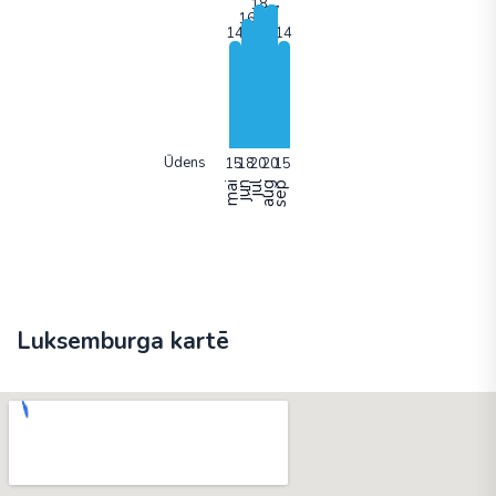
Ūdens
mai
jun
jūl
aug
sep
Luksemburga kartē