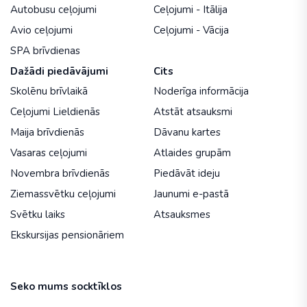
Autobusu ceļojumi
Ceļojumi - Itālija
Avio ceļojumi
Ceļojumi - Vācija
SPA brīvdienas
Dažādi piedāvājumi
Cits
Skolēnu brīvlaikā
Noderīga informācija
Ceļojumi Lieldienās
Atstāt atsauksmi
Maija brīvdienās
Dāvanu kartes
Vasaras ceļojumi
Atlaides grupām
Novembra brīvdienās
Piedāvāt ideju
Ziemassvētku ceļojumi
Jaunumi e-pastā
Svētku laiks
Atsauksmes
Ekskursijas pensionāriem
Seko mums socktīklos