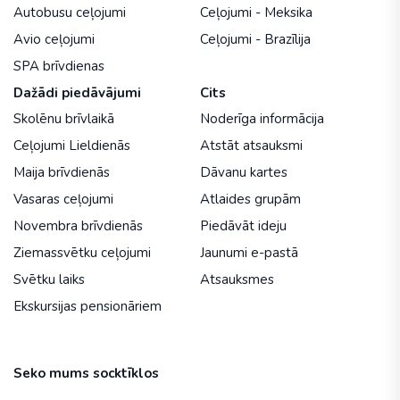
Autobusu ceļojumi
Ceļojumi - Meksika
Avio ceļojumi
Ceļojumi - Brazīlija
SPA brīvdienas
Dažādi piedāvājumi
Cits
Skolēnu brīvlaikā
Noderīga informācija
Ceļojumi Lieldienās
Atstāt atsauksmi
Maija brīvdienās
Dāvanu kartes
Vasaras ceļojumi
Atlaides grupām
Novembra brīvdienās
Piedāvāt ideju
Ziemassvētku ceļojumi
Jaunumi e-pastā
Svētku laiks
Atsauksmes
Ekskursijas pensionāriem
Seko mums socktīklos