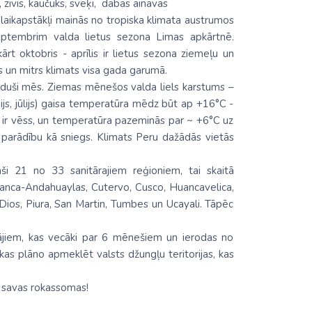
 zivis, kaučuks, sveķi, dabas ainavas
un laikapstākļi mainās no tropiska klimata austrumos
septembrim valda lietus sezona Limas apkārtnē.
rt oktobris - aprīlis ir lietus sezona ziemeļu un
s un mitrs klimats visa gada garumā.
raduši mēs. Ziemas mēnešos valda liels karstums –
js, jūlijs) gaisa temperatūra mēdz būt ap +16°C -
 ir vēss, un temperatūra pazeminās par ~ +6°C uz
 parādību kā sniegs. Klimats Peru dažādās vietās
paši 21 no 33 sanitārajiem reģioniem, tai skaitā
anca-Andahuaylas, Cutervo, Cusco, Huancavelica,
Dios, Piura, San Martin, Tumbes un Ucayali. Tāpēc
otājiem, kas vecāki par 6 mēnešiem un ierodas no
 kas plāno apmeklēt valsts džungļu teritorijas, kas
t savas rokassomas!