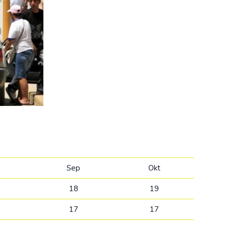
Kolumbija
Kostarika
Kuba
Meksika
Panama
Sep
Okt
18
19
17
17