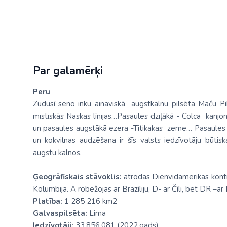
Par galamērķi
Peru
Zudusī seno inku ainaviskā augstkalnu pilsēta Maču P
mistiskās Naskas līnijas…Pasaules dziļākā - Colca kan
un pasaules augstākā ezera -Titikakas zeme… Pasaules ziv
un kokvilnas audzēšana ir šīs valsts iedzīvotāju būti
augstu kalnos.
Ģeogrāfiskais stāvoklis:
atrodas Dienvidamerikas konti
Kolumbija. A robežojas ar Brazīliju, D- ar Čīli, bet DR –ar
Platība:
1 285 216 km2
Galvaspilsēta:
Lima
Iedzīvotāji:
33,856,081 (2022.gads)