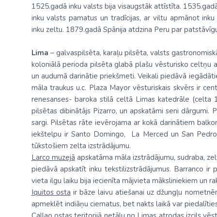
1525.gadā inku valsts bija visaugstāk attīstīta. 1535.gad
inku valsts pamatus un tradīcijas, ar viltu apmānot inku
inku zeltu. 1879.gadā Spānija atdzina Peru par patstāvīgu
Lima
– galvaspilsēta, karaļu pilsēta, valsts gastronomi
koloniālā perioda pilsēta glabā plašu vēsturisko celtņu 
un audumā darinātie priekšmeti. Veikali piedāvā iegādātie
māla traukus u.c. Plaza Mayor vēsturiskais skvērs ir cent
renesanses- baroka stilā celtā Limas katedrāle (celta 1
pilsētas dibinātājs Pizarro, un apskatāmi seni dārgumi. 
sargi. Pilsētas rāte ievērojama ar kokā darinātiem balkon
iekštelpu ir Santo Domingo, La Merced un San Pedro. 
tūkstošiem zelta izstrādājumu.
Larco muzejā
apskatāma māla izstrādājumu, sudraba, zel
piedāvā apskatīt inku tekstilizstrādājumus. Barranco ir p
vieta ilgu laiku bija iecienīta mājvieta māksliniekiem un r
Iquitos osta
ir bāze laivu atiešanai uz džungļu nometnē
apmeklēt indiāņu ciematus, bet nakts laikā var piedalīti
Callao ostas
teritorijā netālu no Limas atrodas izcils vēst