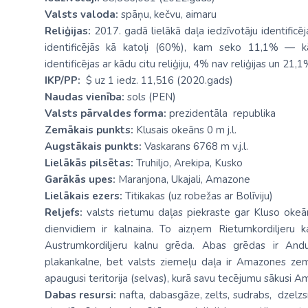
Valsts valoda:
spāņu, kečvu, aimaru
Reliģijas:
2017. gadā lielākā daļa iedzīvotāju identificēj
identificējās kā katoļi (60%), kam seko 11,1% — k
identificējas ar kādu citu reliģiju, 4% nav reliģijas un 21,1
IKP/PP:
$ uz 1 iedz. 11,516 (2020.gads)
Naudas vienība:
sols (PEN)
Valsts pārvaldes forma:
prezidentāla republika
Zemākais punkts:
Klusais okeāns 0 m j.l.
Augstākais punkts:
Vaskarans 6768 m v.j.l.
Lielākās pilsētas:
Truhiljo, Arekipa, Kusko
Garākās upes:
Maranjona, Ukajali, Amazone
Lielākais ezers:
Titikakas (uz robežas ar Bolīviju)
Reljefs:
valsts rietumu daļas piekraste gar Kluso okeānu
dienvidiem ir kalnaina. To aizņem Rietumkordiljeru k
Austrumkordiljeru kalnu grēda. Abas grēdas ir And
plakankalne, bet valsts ziemeļu daļa ir Amazones ze
apaugusi teritorija (selvas), kurā savu tecējumu sākusi
Dabas resursi:
nafta, dabasgāze, zelts, sudrabs, dzelzsr