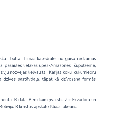
ikču , baltā Limas katedrāle, no gaisa redzamās
jona, pasaules lielākās upes-Amazones šūpuļzeme,
ju nozvejas lielvalsts. Kafijas koku, cukurniedru
ska dzīves sastāvdaļa, tāpat kā dzīvošana fermās
nenta R daļā. Peru kaimiņvalstis Z ir Ekvadora un
 Bolīviju. R krastus apskalo Klusai okeāns.