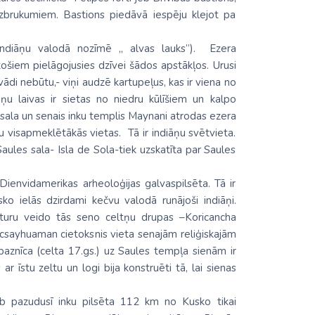
 uzbrukumiem. Bastions piedāvā iespēju klejot pa
 indiāņu valodā nozīmē „ alvas lauks”). Ezera
ošiem pielāgojusies dzīvei šādos apstākļos. Urusi
di nebūtu,- viņi audzē kartupeļus, kas ir viena no
ņu laivas ir sietas no niedru kūlīšiem un kalpo
sala un senais inku templis Maynani atrodas ezera
u visapmeklētākās vietas. Tā ir indiāņu svētvieta.
 Saules sala- Isla de Sola-tiek uzskatīta par Saules
Dienvidamerikas arheoloģijas galvaspilsēta. Tā ir
ko ielās dzirdami kečvu valodā runājoši indiāņi.
sturu veido tās seno celtņu drupas –Koricancha
 Sacsayhuaman cietoksnis vieta senajām reliģiskajām
aznīca (celta 17.gs.) uz Saules tempļa sienām ir
ar īstu zeltu un logi bija konstruēti tā, lai sienas
b pazudusī inku pilsēta 112 km no Kusko tikai