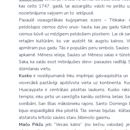
kas celts 1747. gadā, lai aizsargātu valsti no pirātu
nocietinājuma vaļņiem un to iekšpusē.
Pasaulē visaugstākais kuģojamais ezers – Titikaka-
peldošajos ciemos dzīvo urusi- tauta, kas jau gadu tūkst
ciemus būvē uz milzīgiem peldošiem plostiem. Lai cik savā
retajām kultūrām, ko var audzēt tik augstu kalnos. Vi
apmēram pus gadu. Tās ir populārs peru simbols. Saules 
apkaimē. Mēness ieleja, Saules un Mēness salas ir tūrist
Saka, ka salās esot mitinājušies dievi- pasaules radītāji.
dzimšanas vietu.
Kusko
ir noslēpumainā Inku impērijas galvaspilsēta un 
visvecākā pastāvīgi apdzīvota vieta uz kontinenta. Kus
Huacaypata ir centrālais pilsētas laukums. Kusko rak
templis, inku pirtis un sarežģīta kanālu sistēma, lielais
svinībām, San Blas mākslinieku rajons. Santo Domingo b
bijusi iespaidīgākā ēka pilsētā. Tās sienas bijušas klātas 
atstarotu krītošo saules staru žilbinošo gaismu.
Maču Pikču
jeb “Vecais kalns” (no kečvu valodas) je