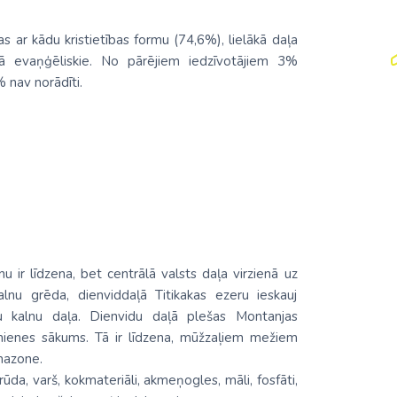
as ar kādu kristietības formu (74,6%), lielākā daļa
ā evaņģēliskie. No pārējiem iedzīvotājiem 3%
% nav norādīti.
 ir līdzena, bet centrālā valsts daļa virzienā uz
alnu grēda, dienviddaļā Titikakas ezeru ieskauj
u kalnu daļa. Dienvidu daļā plešas Montanjas
mienes sākums. Tā ir līdzena, mūžzaļiem mežiem
 Amazone.
ūda, varš, kokmateriāli, akmeņogles, māli, fosfāti,