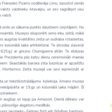
ā Fransisko Pizarro nodibināja Limu, izpostot senās
 valsts valdnieku Atavalpu, un sev sagrābjot visu
 valsti.
skā sirds un sākuma punkts daudziem ceļotājiem. No
ansambli. Muzejos eksponēti seno inku zeltā, mālā
s augstas kvalitātes zelta un sudraba rotaslietas,
rs koloniālā laika arhitektūrai. Te atrodas slavenā
625.g.) ar grezno Churriguerra altāri. Te atdusas
Pie Prezidenta pils katru dienu ceremoniāli mainās
iem. Skaistākās baroka stila baznīcas ar apzeltītu
Monterrico Zelta muzejā var sevi iepriecināt ar
ta un tekstilizstrādājumu kolekcija. Amano muzejs
riekšpilsēta ar 19.gs un koloniālā laika mājām. Šī
akstniekiem.
m augšup un lejup pa Amazoni. Dienā dēkaiņi var
es plēsonīgo aligatoru medībās.
ures liecinieks- Felipes forti jeb Brīvības bastions,