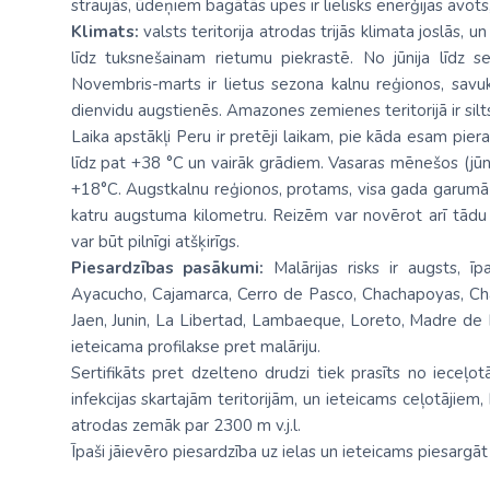
straujās, ūdeņiem bagātās upes ir lielisks enerģijas avots,
Klimats:
valsts teritorija atrodas trijās klimata joslās, 
līdz tuksnešainam rietumu piekrastē. No jūnija līdz 
Novembris-marts ir lietus sezona kalnu reģionos, savukā
dienvidu augstienēs. Amazones zemienes teritorijā ir silt
Laika apstākļi Peru ir pretēji laikam, pie kāda esam pie
līdz pat +38 °C un vairāk grādiem. Vasaras mēnešos (jūni
+18°C. Augstkalnu reģionos, protams, visa gada garumā
katru augstuma kilometru. Reizēm var novērot arī tādu
var būt pilnīgi atšķirīgs.
Piesardzības pasākumi:
Malārijas risks ir augsts, ī
Ayacucho, Cajamarca, Cerro de Pasco, Chachapoyas, Ch
Jaen, Junin, La Libertad, Lambaeque, Loreto, Madre de 
ieteicama profilakse pret malāriju.
Sertifikāts pret dzelteno drudzi tiek prasīts no ieceļ
infekcijas skartajām teritorijām, un ieteicams ceļotājiem,
atrodas zemāk par 2300 m v.j.l.
Īpaši jāievēro piesardzība uz ielas un ieteicams piesargā