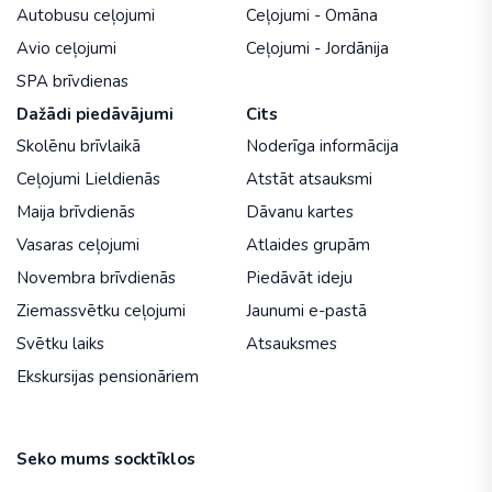
Autobusu ceļojumi
Ceļojumi - Omāna
Avio ceļojumi
Ceļojumi - Jordānija
SPA brīvdienas
Dažādi piedāvājumi
Cits
Skolēnu brīvlaikā
Noderīga informācija
Ceļojumi Lieldienās
Atstāt atsauksmi
Maija brīvdienās
Dāvanu kartes
Vasaras ceļojumi
Atlaides grupām
Novembra brīvdienās
Piedāvāt ideju
Ziemassvētku ceļojumi
Jaunumi e-pastā
Svētku laiks
Atsauksmes
Ekskursijas pensionāriem
Seko mums socktīklos