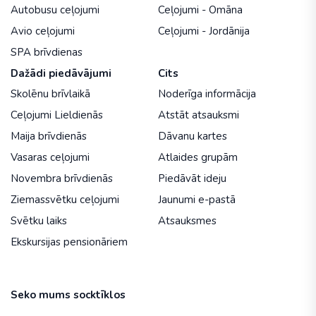
Autobusu ceļojumi
Ceļojumi - Omāna
Avio ceļojumi
Ceļojumi - Jordānija
SPA brīvdienas
Dažādi piedāvājumi
Cits
Skolēnu brīvlaikā
Noderīga informācija
Ceļojumi Lieldienās
Atstāt atsauksmi
Maija brīvdienās
Dāvanu kartes
Vasaras ceļojumi
Atlaides grupām
Novembra brīvdienās
Piedāvāt ideju
Ziemassvētku ceļojumi
Jaunumi e-pastā
Svētku laiks
Atsauksmes
Ekskursijas pensionāriem
Seko mums socktīklos