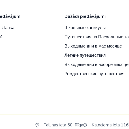
ОАЭ
Оман
iedāvājumi
Dažādi piedāvājumi
Саудовская А
и-Ланка
Школьные каникулы
ай
Путешествия на Пасхальные к
Сингапур
Э
Выходные дни в мае месяце
Таиланд
Летние путешествия
Узбекистан
Выходные дни в ноябре месяце
Филиппины
Рождественские путешествия
Шри-Ланка
Южная Коре
Япония
Tallinas iela 30, Rīga
Kalnciema iela 116