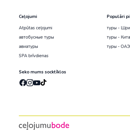
Ceļojumi
Populāri p
Atpūtas ceļojumi
туры - Шр
автобусные туры
туры - Кит
авиатуры
туры - ОА
SPA brīvdienas
Seko mums socktīklos