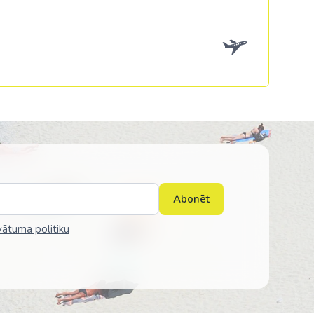
Коста-Рика
Мексика
Панама
США
Abonēt
vātuma politiku
ия