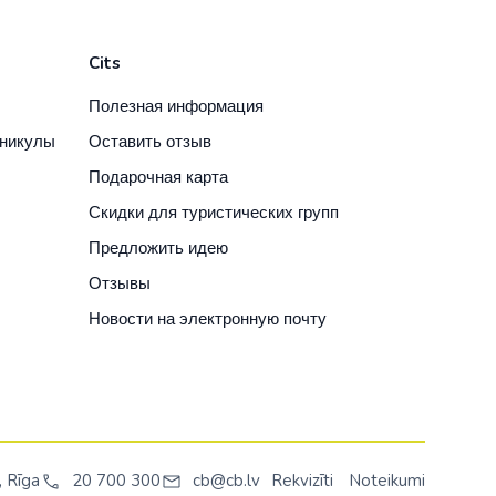
Cits
равия
Полезная информация
аникулы
Оставить отзыв
Подарочная карта
Скидки для туристических групп
Предложить идею
Отзывы
Новости на электронную почту
я
, Rīga
20 700 300
cb@cb.lv
Rekvizīti
Noteikumi