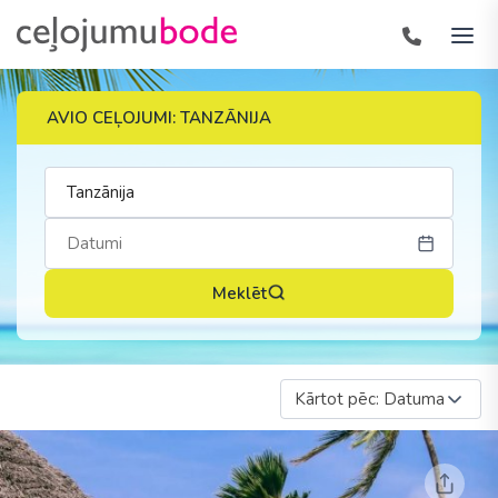
AVIO CEĻOJUMI: TANZĀNIJA
Meklēt
Kārtot pēc: Datuma