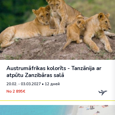
Austrumāfrikas kolorīts - Tanzānija ar
atpūtu Zanzibāras salā
20.02. - 03.03.2027
• 12 дней
No
2 895€