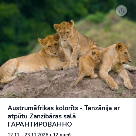
Austrumāfrikas kolorīts - Tanzānija ar
atpūtu Zanzibāras salā
ГАРАНТИРОВАННО
12.11. - 23.11.2026
• 12 дней