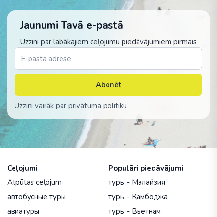
Jaunumi Tavā e-pastā
Uzzini par labākajiem ceļojumu piedāvājumiem pirmais
Abonēt
Uzzini vairāk par
privātuma politiku
Ceļojumi
Populāri piedāvājumi
Atpūtas ceļojumi
туры - Малайзия
автобусные туры
туры - Камбоджа
авиатуры
туры - Вьетнам