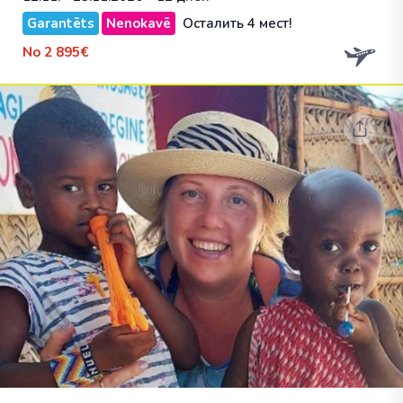
Garantēts
Nenokavē
Осталить 4 мест!
No
2 895€