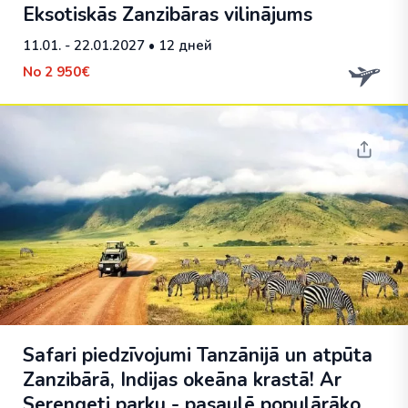
Eksotiskās Zanzibāras vilinājums
11.01. - 22.01.2027
• 12 дней
No
2 950€
Safari piedzīvojumi Tanzānijā un atpūta
Zanzibārā, Indijas okeāna krastā! Ar
Serengeti parku - pasaulē populārāko