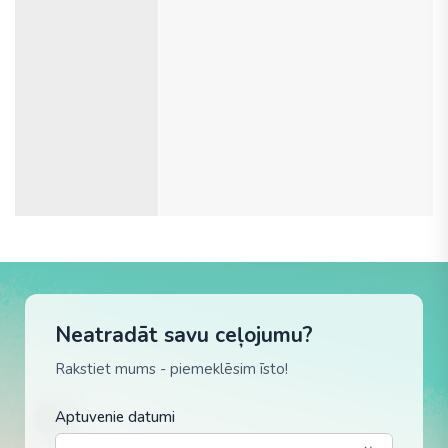
Neatradāt savu ceļojumu?
Rakstiet mums - piemeklēsim īsto!
Aptuvenie datumi