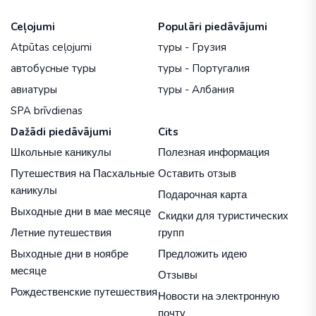
Ceļojumi
Populāri piedāvājumi
Atpūtas ceļojumi
туры - Грузия
автобусные туры
туры - Португалия
авиатуры
туры - Албания
SPA brīvdienas
Dažādi piedāvājumi
Cits
Школьные каникулы
Полезная информация
Путешествия на Пасхальные
Оставить отзыв
каникулы
Подарочная карта
Выходные дни в мае месяце
Скидки для туристических
Летние путешествия
групп
Выходные дни в ноябре
Предложить идею
месяце
Отзывы
Рождественские путешествия
Новости на электронную
почту