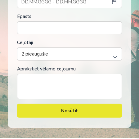
Epasts
Ceļotāji
Aprakstiet vēlamo ceļojumu
Nosūtīt