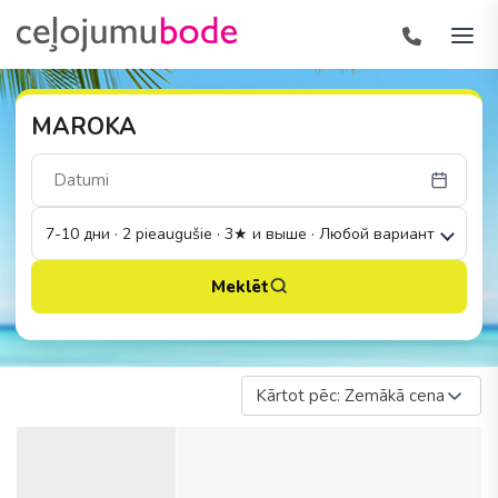
MAROKA
7-10 дни · 2 pieaugušie · 3★ и выше · Любой вариант
Meklēt
Kārtot pēc: Zemākā cena