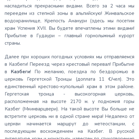
насладиться прекрасными видами. Всего за 2 часа мы
переедем из степной зоны в альпийскую! Жинвальское
водохранилище, Крепость Ананури (здесь мы посетим
храм Успения XVII. Вы будете впечатлены этими видами!
Прибытие в Гудаури – главный горнолыжный курорт
страны.
Далее при хороших погодных условиях мы отправляемся
в Казбеги! Переезд через крестовый перевал! Прибытие
в
Казбеги
! По желанию, поездка по бездорожью в
церковь Гергетской Троицы (доплата 11 €/чел). Это
единственный крестово-купольный храм в этом районе.
Гергетская троица - высокогорная церковь,
расположенная на высоте 2170 м. у подножия горы
Казбег (Мкинварцвери). На такой высоте Вы больше не
встретите церковь ни в одной стране мира! Недалеко от
церкви начинается маршрут до метеостанции, с
последующим восхождением на Казбег. В русской
литературе храм и монастырь известен по стихотворению