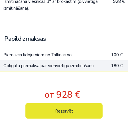
Izmitināšana viesnīcās 3* ar brokastīm (divvietīga
928 €
izmitināšana).
Papildizmaksas
Piemaksa lidojumiem no Tallinas no
100 €
Obligāta piemaksa par vienvietīgu izmitināšanu
180 €
от 928 €
Rezervēt