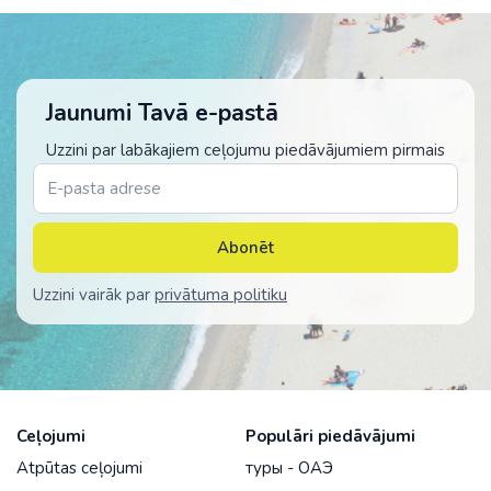
Jaunumi Tavā e-pastā
Uzzini par labākajiem ceļojumu piedāvājumiem pirmais
Abonēt
Uzzini vairāk par
privātuma politiku
Ceļojumi
Populāri piedāvājumi
Atpūtas ceļojumi
туры - ОАЭ