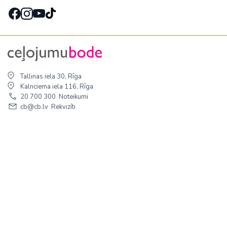
Tallinas iela 30, Rīga
Kalnciema iela 116, Rīga
20 700 300
Noteikumi
cb@cb.lv
Rekvizīti