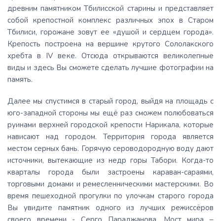
древним памятником Тбилисской старины и представляет
собой крепостной комплекс различных эпох в Старом
Тбилиси, горожане зовут ее «душой и сердцем города».
Крепость построена на вершине крутого Сололакского
хребта в IV веке. Отсюда открываются великолепные
виды и здесь Вы сможете сделать лучшие фотографии на
память.
Далее мы спустимся в старый город, выйдя на площадь с
юго-западной стороны мы ещё раз сможем полюбоваться
руинами верхней городской крепости Нарикала, которые
нависают над городом. Территория города является
местом серных бань. Горячую сероводородную воду дают
источники, вытекающие из недр горы Табори. Когда-то
кварталы города были застроены караван-сараями,
торговыми домами и ремесленническими мастерскими. Во
время пешеходной прогулки по улочкам старого города
Вы увидите памятник одного из лучших режиссёров
своего времени - Серго Параджанова, Мост мира –