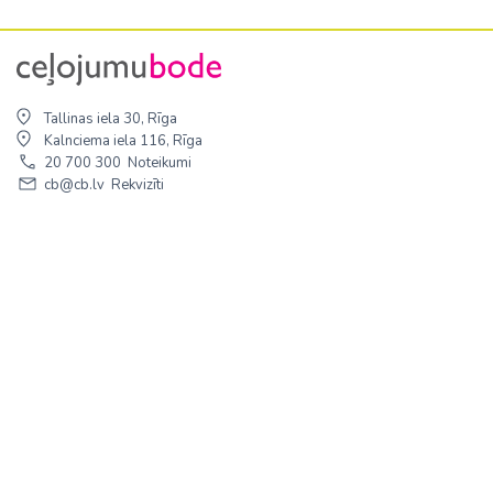
Tallinas iela 30, Rīga
Kalnciema iela 116, Rīga
20 700 300
Noteikumi
cb@cb.lv
Rekvizīti