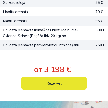
Geizeru ieleja
55 €
Hobitu ciemats
70 €
Maoru ciemats
95 €
Оbligāta piemaksa lidmašīnas biļeti Melburna-
500 €
Oklenda-Sidneja(Bagāža līdz 20 kg) no
Obligāta piemaksa par vienvietīgu izmitināšanu
750 €
от 3 198 €
Rezervēt