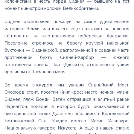
колонистами в честь лорда Сиднея — бывшего на тот
момент министром колоний Великобритании.
Сидней расположен, пожалуй, на самом удивительном
материке Земли, или как его еще называют на зелёном
континенте, на юго-восточном побережье Австралии.
Поселение строилось на берегу круглой маленькой
бухточки — Сиднейской, расположенной в средней части
протяжённой бухты Сидней-Харбор — южного
ответвления залива Порт-Джэксон, отделённого узким
проливом от Тасманова моря.
Во время экскурсии мы увидим Сиднейский Мост,
Оксфорд стрит, посетим Кинг кросс-место ночной жизни
Сиднея, пляж Бонди. Затем отправимся в элитный район
Пэдингтон, попадая в которой будто оказываешься в
викторианской эпохе. Далее мы оправимся в Королевский
Ботанический Сад. Увидим кресло Мисис Макваире,
Национальную галерею Искусств. А ещё в нашем списке