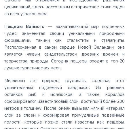
Gardens мы отправимся в исследование различных
цивилизаций, здесь воссозданы исторические стили садов
со всех уголков мира
Пещеры Ваймото
— захватывающий мир подземных
чудес, знаменитая своими уникальными природными
формациями, такими как сталактиты и сталагмиты.
Расположенная в самом сердце Новой Зеландии, она
является живым свидетельством древних времен и
творчества природы. Сегодня пещеры входят в топ-20
лучших туристических мест.
Миллионы лет природа трудилась, создавая этот
удивительный подземный ландшафт. Из раковин,
останков рыб и моллюсков, а также кораллов
сформировался известняковый слой, достигший более 200
метров в толщину. После, океан вымывал мягкий материал
слой за слоем и формировал причудливые подземные
полости, которые позже стали известны как пещеры,