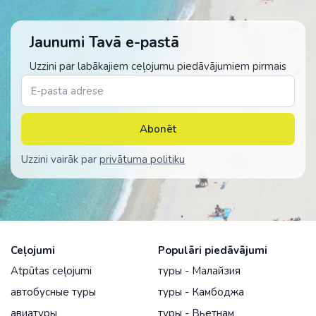
Jaunumi Tavā e-pastā
Uzzini par labākajiem ceļojumu piedāvājumiem pirmais
Abonēt
Uzzini vairāk par
privātuma politiku
Ceļojumi
Populāri piedāvājumi
Atpūtas ceļojumi
туры - Малайзия
автобусные туры
туры - Камбоджа
авиатуры
туры - Вьетнам