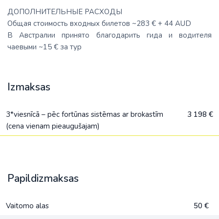
ДОПОЛНИТЕЛЬНЫЕ РАСХОДЫ
Общая стоимость входных билетов ~283 € + 44 AUD
В Австралии принято благодарить гида и водителя
чаевыми ~15 € за тур
Izmaksas
3*viesnīcā – pēc fortūnas sistēmas ar brokastīm
3 198 €
(cena vienam pieaugušajam)
Papildizmaksas
Vaitomo alas
50 €