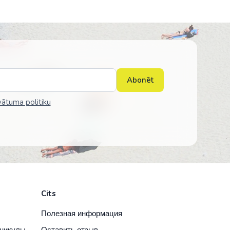
равия
Abonēt
vātuma politiku
я
Cits
Полезная информация
аникулы
Оставить отзыв