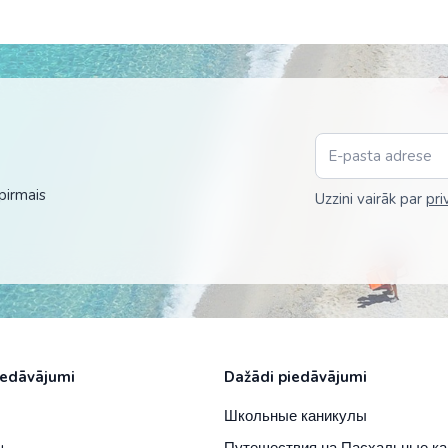
ОАЭ
Оман
Саудовская А
Сингапур
Таиланд
pirmais
Uzzini vairāk par
pri
Узбекистан
Филиппины
Шри-Ланка
Южная Коре
Япония
iedāvājumi
Dažādi piedāvājumi
Э
Школьные каникулы
Путешествия на Пасхальные к