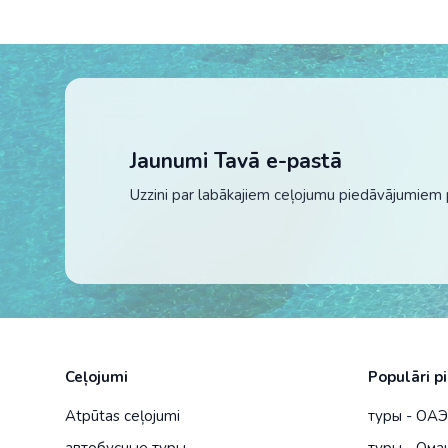
Jaunumi Tavā e-pastā
Uzzini par labākajiem ceļojumu piedāvājumiem 
Ceļojumi
Populāri p
Atpūtas ceļojumi
туры - ОА