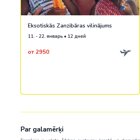
Eksotiskās Zanzibāras vilinājums
11. - 22. январь • 12 дней
от 2950
Par galamērķi