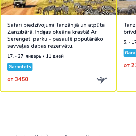
Safari piedzīvojumi Tanzānijā un atpūta
Tanz
Zanzibārā, Indijas okeāna krastā! Ar
brīv
Serengeti parku - pasaulē populārāko
5. - 
savvaļas dabas rezervātu.
Gara
17. - 27. январь • 11 дней
от 2
Garantēts
от 3450