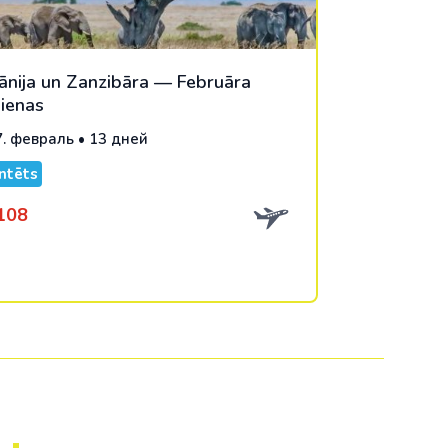
ānija un Zanzibāra — Februāra
dienas
17. февраль • 13 дней
ntēts
108