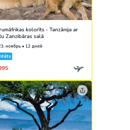
umāfrikas kolorīts - Tanzānija ar
tu Zanzibāras salā
 23. ноябрь • 12 дней
ntēts
895