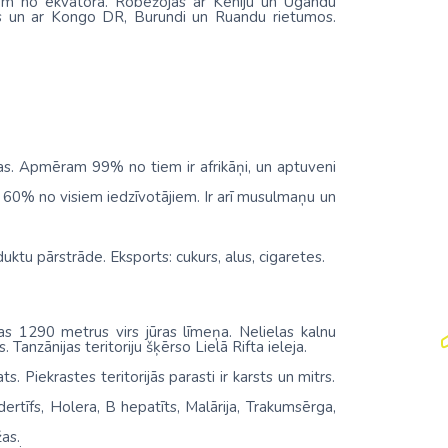
diem no ekvatora. Robežojas ar Keniju un Ugandu
os un ar Kongo DR, Burundi un Ruandu rietumos.
as. Apmēram 99% no tiem ir afrikāņi, un aptuveni
stāv 60% no visiem iedzīvotājiem. Ir arī musulmaņu un
ktu pārstrāde. Eksports: cukurs, alus, cigaretes.
das 1290 metrus virs jūras līmeņa. Nelielas kalnu
anzānijas teritoriju šķērso Lielā Rifta ieleja.
s. Piekrastes teritorijās parasti ir karsts un mitrs.
dertīfs, Holera, B hepatīts, Malārija, Trakumsērga,
as.