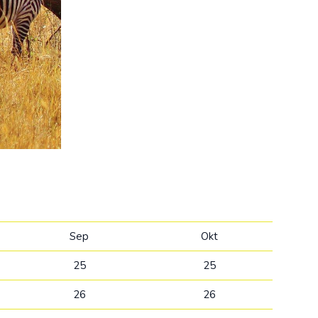
Коста-Рика
Мексика
Панама
США
Sep
Okt
25
25
26
26
ия