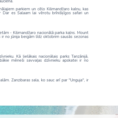
auciena.
onālajiem parkiem un cēlo Kilimandžaro kalnu, kas
r Dar es Salaam lai vērotu brīnišķīgos safari un
etām - Kilimandžaro nacionālā parka kalns. Mount
ks ir no jūnija beigām līdz oktobrim sausās sezonas
īvnieku. Kā lielākais nacionālais parks Tanzānijā,
abākie mēneši savvaļas dzīvnieku apskatei ir no
ām. Zanzibaras sala, ko sauc arī par "Unguja", ir