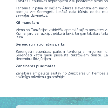
Latvijas Republikas nepilsoņiem vīzu jānoformē pirms br
Tanzānija ir pilna ar dažiem Āfrikas slavenākajiem naci
paceļas virs Serengeti. Lielākā daļa tūristu dodas cau
savvaļas dzīvniekus.
Kilimandžaro
Viena no Tanzānijas visbiežāk apmeklētajām apskates vi
Kilimanjaro var uzkāpt jebkurā laikā, lai gan labākais lai
laikā.
Serengeti nacionālais parks
Serengeti nacionālais parks ir teritorija ar miljoniem dz
Serengeti katru gadu piesaista tūkstošiem tūristu. L
decembra līdz jūnijam.
Zanzibaras pludmales
Zanzibāra arhipelāgs sastāv no Zanzibaras un Pembas sal
nozīmīgs brīvdienu galamērķis.