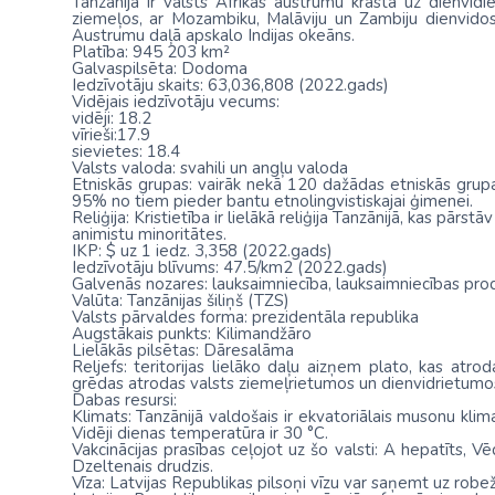
Tanzānija ir valsts Āfrikas austrumu krastā uz dienvi
ziemeļos, ar Mozambiku, Malāviju un Zambiju dienvid
Austrumu daļā apskalo Indijas okeāns.
Platība: 945 203 km²
Galvaspilsēta: Dodoma
Iedzīvotāju skaits: 63,036,808 (2022.gads)
Vidējais iedzīvotāju vecums:
vidēji: 18.2
vīrieši:17.9
sievietes: 18.4
Valsts valoda: svahili un angļu valoda
Etniskās grupas: vairāk nekā 120 dažādas etniskās grup
95% no tiem pieder bantu etnolingvistiskajai ģimenei.
Reliģija: Kristietība ir lielākā reliģija Tanzānijā, kas pār
animistu minoritātes.
IKP: $ uz 1 iedz. 3,358 (2022.gads)
Iedzīvotāju blīvums: 47.5/km2 (2022.gads)
Galvenās nozares: lauksaimniecība, lauksaimniecības produ
Valūta: Tanzānijas šiliņš (TZS)
Valsts pārvaldes forma: prezidentāla republika
Augstākais punkts: Kilimandžāro
Lielākās pilsētas: Dāresalāma
Reljefs: teritorijas lielāko daļu aizņem plato, kas atro
grēdas atrodas valsts ziemeļrietumos un dienvidrietumos. T
Dabas resursi:
Klimats: Tanzānijā valdošais ir ekvatoriālais musonu klimat
Vidēji dienas temperatūra ir 30 °C.
Vakcinācijas prasības ceļojot uz šo valsti: A hepatīts, Vē
Dzeltenais drudzis.
Vīza: Latvijas Republikas pilsoņi vīzu var saņemt uz robež