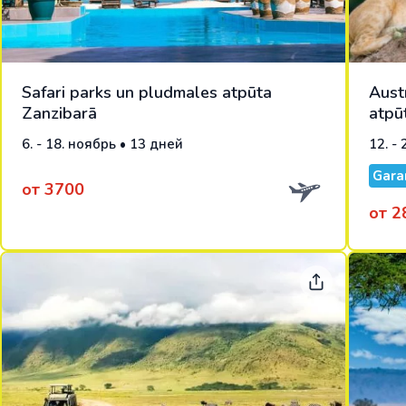
Safari parks un pludmales atpūta
Austr
Zanzibarā
atpū
6. - 18. ноябрь • 13 дней
12. -
Gara
от 3700
от 2