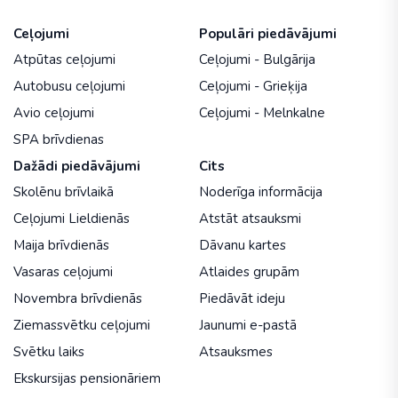
Ceļojumi
Populāri piedāvājumi
Atpūtas ceļojumi
Ceļojumi - Bulgārija
Autobusu ceļojumi
Ceļojumi - Grieķija
Avio ceļojumi
Ceļojumi - Melnkalne
SPA brīvdienas
Dažādi piedāvājumi
Cits
Skolēnu brīvlaikā
Noderīga informācija
Ceļojumi Lieldienās
Atstāt atsauksmi
Maija brīvdienās
Dāvanu kartes
Vasaras ceļojumi
Atlaides grupām
Novembra brīvdienās
Piedāvāt ideju
Ziemassvētku ceļojumi
Jaunumi e-pastā
Svētku laiks
Atsauksmes
Ekskursijas pensionāriem