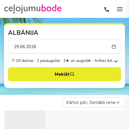
ALBĀNIJA
7-10 dienas · 2 pieaugušie · 3★ un augstāk · Ar/bez ēdināšanas
Meklēt
Kārtot pēc: Zemākā cena