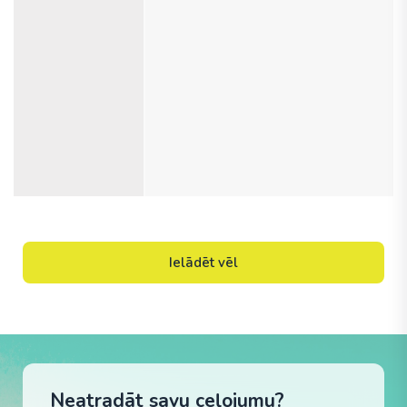
Ielādēt vēl
Neatradāt savu ceļojumu?