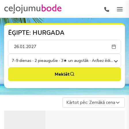
ĒĢIPTE: HURGADA
7-9 dienas · 2 pieaugušie · 3★ un augstāk · Ar/bez ēdināšanas
Meklēt
Kārtot pēc: Zemākā cena