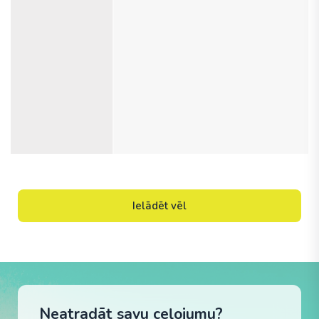
Ielādēt vēl
Neatradāt savu ceļojumu?