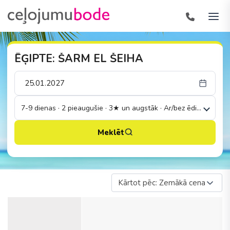
ĒĢIPTE: ŠARM EL ŠEIHA
7-9 dienas · 2 pieaugušie · 3★ un augstāk · Ar/bez ēdināšanas
Meklēt
Kārtot pēc: Zemākā cena