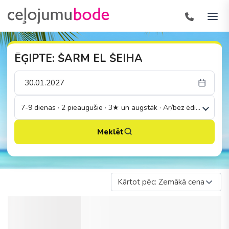
ĒĢIPTE: ŠARM EL ŠEIHA
7-9 dienas · 2 pieaugušie · 3★ un augstāk · Ar/bez ēdināšanas
Meklēt
Kārtot pēc: Zemākā cena