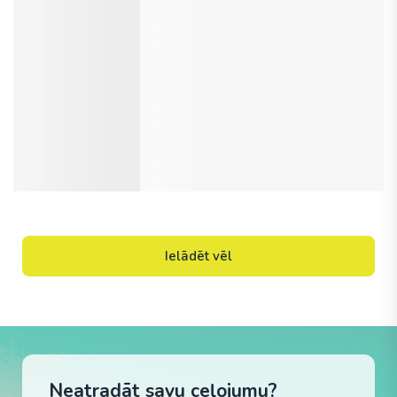
Ielādēt vēl
Neatradāt savu ceļojumu?