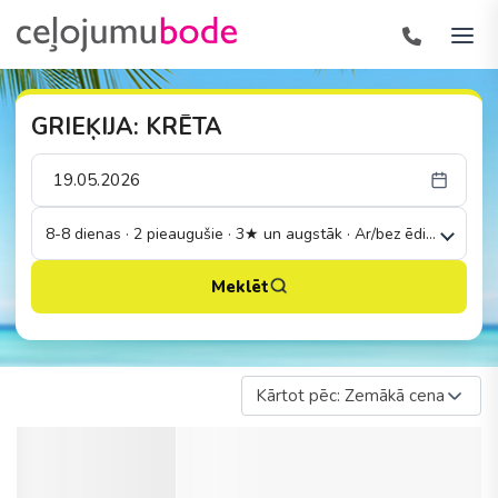
GRIEĶIJA: KRĒTA
8-8 dienas · 2 pieaugušie · 3★ un augstāk · Ar/bez ēdināšanas
Meklēt
Kārtot pēc: Zemākā cena