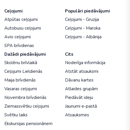
Ceļojumi
Populāri piedāvājumi
Atpūtas ceļojumi
Ceļojumi - Gruzija
Autobusu ceļojumi
Ceļojumi - Maroka
Avio ceļojumi
Ceļojumi - Albānija
SPA brīvdienas
Dažādi piedāvājumi
Cits
Skolēnu brīvlaikā
Noderīga informācija
Ceļojumi Lieldienās
Atstāt atsauksmi
Maija brīvdienās
Dāvanu kartes
Vasaras ceļojumi
Atlaides grupām
Novembra brīvdienās
Piedāvāt ideju
Ziemassvētku ceļojumi
Jaunumi e-pastā
Svētku laiks
Atsauksmes
Ekskursijas pensionāriem