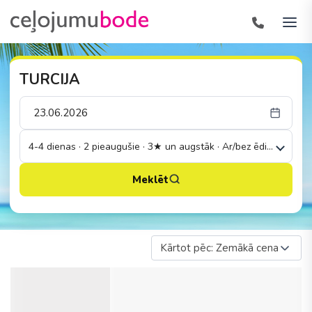
TURCIJA
4-4 dienas · 2 pieaugušie · 3★ un augstāk · Ar/bez ēdināšanas
Meklēt
Kārtot pēc: Zemākā cena