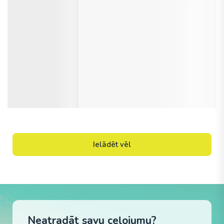
Ielādēt vēl
Neatradāt savu ceļojumu?