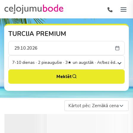
TURCIJA PREMIUM
7-10 dienas · 2 pieaugušie · 3★ un augstāk · Ar/bez ēdināšanas
Meklēt
Kārtot pēc: Zemākā cena