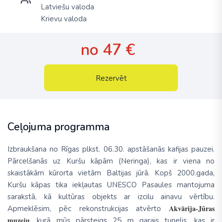
Latviešu valoda
Krievu valoda
no 47 €
Rezervēt
Ceļojuma programma
Izbraukšana no Rīgas plkst. 06.30. apstāšanās kafijas pauzei.
Pārcelšanās uz Kuršu kāpām (Neringa), kas ir viena no
skaistākām kūrorta vietām Baltijas jūrā. Kopš 2000.gada,
Kuršu kāpas tika iekļautas UNESCO Pasaules mantojuma
sarakstā, kā kultūras objekts ar izcilu ainavu vērtību.
Akvārija-Jūras
Apmeklēsim, pēc rekonstrukcijas atvērto
muzeju
, kurā mūs pārsteigs 25 m garais tunelis, kas ir