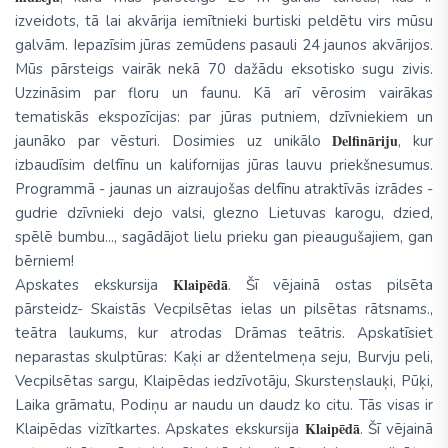
izveidots, tā lai akvārija iemītnieki burtiski peldētu virs mūsu
galvām. Iepazīsim jūras zemūdens pasauli 24 jaunos akvārijos.
Mūs pārsteigs vairāk nekā 70 dažādu eksotisko sugu zivis.
Uzzināsim par floru un faunu. Kā arī vērosim vairākas
tematiskās ekspozīcijas: par jūras putniem, dzīvniekiem un
Delfināriju
jaunāko par vēsturi. Dosimies uz unikālo
, kur
izbaudīsim delfīnu un kalifornijas jūras lauvu priekšnesumus.
Programmā - jaunas un aizraujošas delfīnu atraktīvās izrādes -
gudrie dzīvnieki dejo valsi, glezno Lietuvas karogu, dzied,
spēlē bumbu..., sagādājot lielu prieku gan pieaugušajiem, gan
bērniem!
Klaipēdā
Apskates ekskursija
. Šī vējainā ostas pilsēta
pārsteidz- Skaistās Vecpilsētas ielas un pilsētas rātsnams.,
teātra laukums, kur atrodas Drāmas teātris. Apskatīsiet
neparastas skulptūras: Kaķi ar džentelmeņa seju, Burvju peli,
Vecpilsētas sargu, Klaipēdas iedzīvotāju, Skursteņslauķi, Pūķi,
Laika grāmatu, Podiņu ar naudu un daudz ko citu. Tās visas ir
Klaipēdā
Klaipēdas vizītkartes. Apskates ekskursija
. Šī vējainā