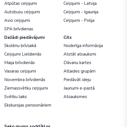
Atpūtas ceļojumi
Ceļojumi - Latvija
Autobusu ceļojumi
Ceļojumi - Igaunija
Avio ceļojumi
Ceļojumi - Polija
SPA brīvdienas
Dažādi piedāvājumi
Cits
Skolēnu brīvlaikā
Noderīga informācija
Ceļojumi Lieldienās
Atstāt atsauksmi
Maija brīvdienās
Dāvanu kartes
Vasaras ceļojumi
Atlaides grupām
Novembra brīvdienās
Piedāvāt ideju
Ziemassvētku ceļojumi
Jaunumi e-pastā
Svētku laiks
Atsauksmes
Ekskursijas pensionāriem
Seko mums socktīklos