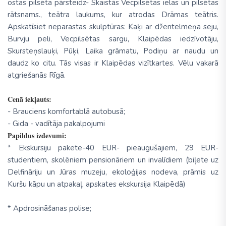
ostas pilsēta pārsteidz- Skaistās Vecpilsētas ielas un pilsētas
rātsnams., teātra laukums, kur atrodas Drāmas teātris.
Apskatīsiet neparastas skulptūras: Kaķi ar džentelmeņa seju,
Burvju peli, Vecpilsētas sargu, Klaipēdas iedzīvotāju,
Skursteņslauķi, Pūķi, Laika grāmatu, Podiņu ar naudu un
daudz ko citu. Tās visas ir Klaipēdas vizītkartes. Vēlu vakarā
atgriešanās Rīgā.
Cenā iekļauts:
- Brauciens komfortablā autobusā;
- Gida - vadītāja pakalpojumi
Papildus izdevumi:
* Ekskursiju pakete-40 EUR- pieaugušajiem, 29 EUR-
studentiem, skolēniem pensionāriem un invalīdiem (biļete uz
Delfināriju un Jūras muzeju, ekoloģijas nodeva, prāmis uz
Kuršu kāpu un atpakaļ, apskates ekskursija Klaipēdā)
* Apdrosināšanas polise;