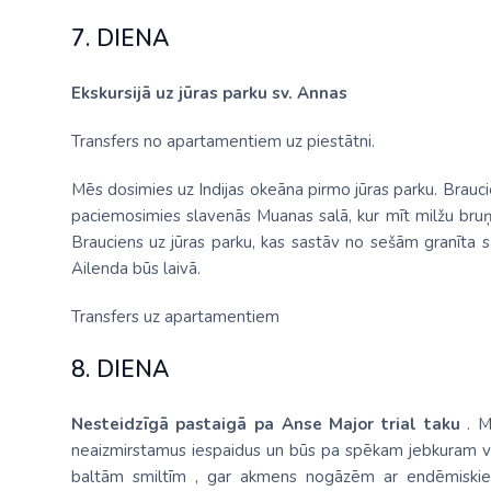
7. DIENA
Ekskursijā uz jūras parku sv. Annas
Transfers no apartamentiem uz piestātni.
Mēs dosimies uz Indijas okeāna pirmo jūras parku. Brauci
paciemosimies slavenās Muanas salā, kur mīt milžu bruņ
Brauciens uz jūras parku, kas sastāv no sešām granīta
Ailenda būs laivā.
Transfers uz apartamentiem
8. DIENA
Nesteidzīgā pastaigā pa Anse Major trial taku
. M
neaizmirstamus iespaidus un būs pa spēkam jebkuram v
baltām smiltīm , gar akmens nogāzēm ar endēmiskiem