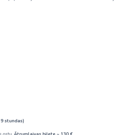
 9 stundas)
s ostu.
Ātrumlaivas biļete ~ 130 €