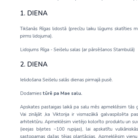
1. DIENA
Tikšanās Rīgas lidostā (precīzu laiku lūgums skatīties 
pirms lidojuma).
Lidojums Rīga - Seišelu salas (ar pārsēšanos Stambulā)
2. DIENA
Ielidošana Seišelu salās dienas pirmajā pusē.
Dodamies
tūrē pa Mae salu.
Apskates pastaigas laikā pa salu mēs apmeklēsim tās ga
Vai zinājāt ,ka Viktorija ir vismazākā galvaspilsēta pas
arhitektūru. Apmeklēsim vietējo kolorīto produktu un su
(ieejas biļetes ~100 rupijas), lai apskatītu vulkāniskā
sastopamas dažas tējas plantācijas. Apmeklēsim vienu