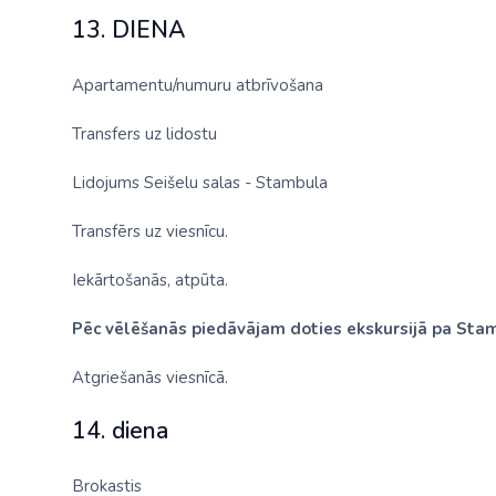
13. DIENA
Apartamentu/numuru atbrīvošana
Transfers uz lidostu
Lidojums Seišelu salas - Stambula
Transfērs uz viesnīcu.
Iekārtošanās, atpūta.
Pēc vēlēšanās piedāvājam doties ekskursijā pa Sta
Atgriešanās viesnīcā.
14. diena
Brokastis