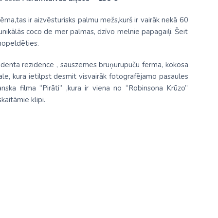
tēma,tas ir aizvēsturisks palmu mežs,kurš ir vairāk nekā 60
g unikālās coco de mer palmas, dzīvo melnie papagaiļi. Šeit
nopeldēties.
rezidenta rezidence , sauszemes bruņurupuču ferma, kokosa
le, kura ietilpst desmit visvairāk fotografējamo pasaules
nska filma “Pirāti” ,kura ir viena no “Robinsona Krūzo”
aitāmie klipi.