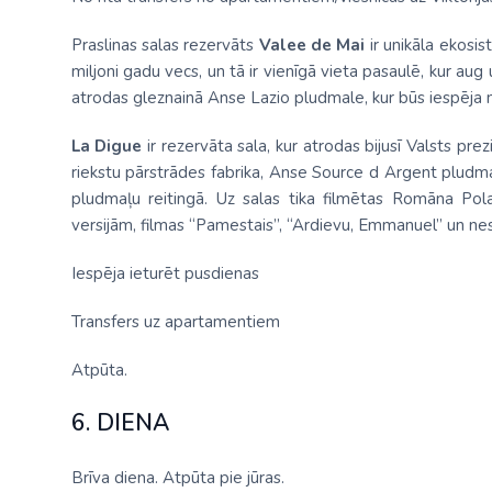
Praslinas salas rezervāts
Valee de Mai
ir unikāla ekosis
miljoni gadu vecs, un tā ir vienīgā vieta pasaulē, kur au
atrodas gleznainā Anse Lazio pludmale, kur būs iespēja 
La Digue
ir rezervāta sala, kur atrodas bijusī Valsts p
riekstu pārstrādes fabrika, Anse Source d Argent pludma
pludmaļu reitingā. Uz salas tika filmētas Romāna Pola
versijām, filmas “Pamestais”, “Ardievu, Emmanuel” un nesk
Iespēja ieturēt pusdienas
Transfers uz apartamentiem
Atpūta.
6. DIENA
Brīva diena. Atpūta pie jūras.