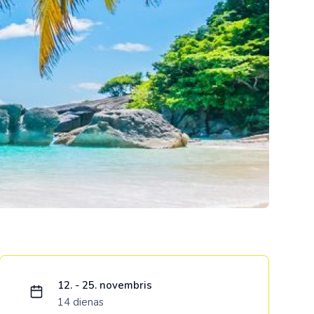
Kolumbija
Kostarika
Meksika
Panama
Ielādējam piedāvājumu...
12. - 25. novembris
14 dienas