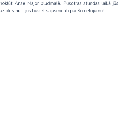
ā nokļūt Anse Major pludmalē. Pusotras stundas laikā jūs
 uz okeānu – jūs būsiet sajūsmināti par šo ceļojumu!