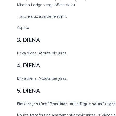
Mission Lodge vergu bērnu skolu.
Transfers uz apartamentiem.
Atpūta
3. DIENA
Brīva diena. Atpūta pie jūras.
4. DIENA
Brīva diena. Atpūta pie jūras.
5. DIENA
Ekskursijas tūre “Praslinas un La Digue salas” (ilgst
No rīta transfers no apartamentiem/viesnīcas uz Viktorija