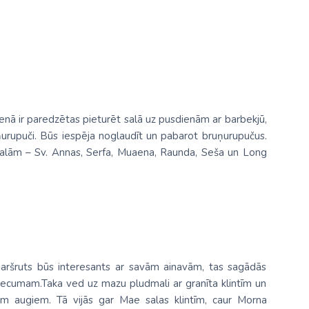
enā ir paredzētas pieturēt salā uz pusdienām ar barbekjū,
urupuči. Būs iespēja noglaudīt un pabarot bruņurupučus.
 salām – Sv. Annas, Serfa, Muaena, Raunda, Seša un Long
aršruts būs interesants ar savām ainavām, tas sagādās
ecumam.Taka ved uz mazu pludmali ar granīta klintīm un
 augiem. Tā vijās gar Mae salas klintīm, caur Morna