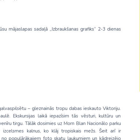
Malaizija
Nepāla
mūsu mājaslapas sadaļā „Izbraukšanas grafiks” 2-3 dienas
Omāna
Saūda Arābija
Singapūra
Šrilanka
Tadžikistāna
Taizeme
Uzbekistāna
lvaspilsētu – gleznainās tropu dabas ieskauto Viktoriju.
Vjetnama
aulē. Ekskursijas laikā iepazīsim tās vēsturi, kultūru un
venīru tirgu. Tālāk dosimies uz Morn Blan Nacionālo parku
s izcelsmes kalnus, ko klāj tropiskais mežs. Šeit arī ir
 no populārākajiem foto skatu laukumiem un kādreizējo