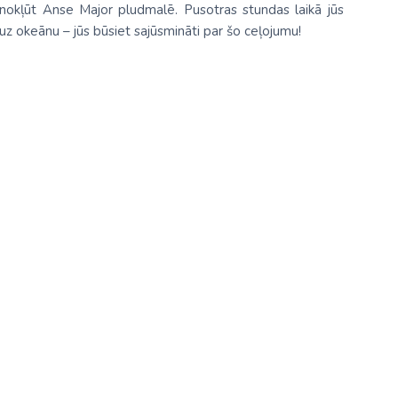
ā nokļūt Anse Major pludmalē. Pusotras stundas laikā jūs
 uz okeānu – jūs būsiet sajūsmināti par šo ceļojumu!