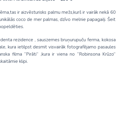
tēma,tas ir aizvēsturisks palmu mežs,kurš ir vairāk nekā 60
g unikālās coco de mer palmas, dzīvo melnie papagaiļi. Šeit
nopeldēties.
rezidenta rezidence , sauszemes bruņurupuču ferma, kokosa
le, kura ietilpst desmit visvairāk fotografējamo pasaules
nska filma “Pirāti” ,kura ir viena no “Robinsona Krūzo”
aitāmie klipi.