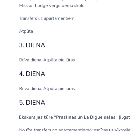
Mission Lodge vergu bērnu skolu.
Transfers uz apartamentiem.
Atpūta
3. DIENA
Brīva diena. Atpūta pie jūras.
4. DIENA
Brīva diena. Atpūta pie jūras.
5. DIENA
Ekskursijas tūre “Praslinas un La Digue salas” (ilgst
No rīta transfers no apartamentiem/viesnīcas uz Viktorija