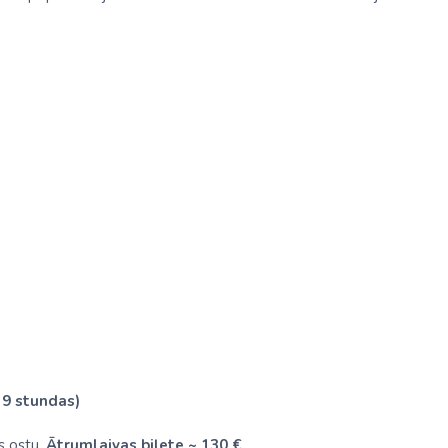
 9 stundas)
s ostu.
Ātrumlaivas biļete ~ 130 €