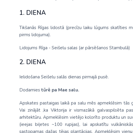
1. DIENA
Tikšanās Rīgas lidostā (precīzu laiku lūgums skatīties 
pirms lidojuma).
Lidojums Rīga - Seišelu salas (ar pārsēšanos Stambulā)
2. DIENA
Ielidošana Seišelu salās dienas pirmajā pusē.
Dodamies
tūrē pa Mae salu.
Apskates pastaigas laikā pa salu mēs apmeklēsim tās ga
Vai zinājāt ,ka Viktorija ir vismazākā galvaspilsēta pas
arhitektūru. Apmeklēsim vietējo kolorīto produktu un su
(ieejas biļetes ~100 rupijas), lai apskatītu vulkāniskā
sastopamas dažas tējas plantācijas. Apmeklēsim vienu