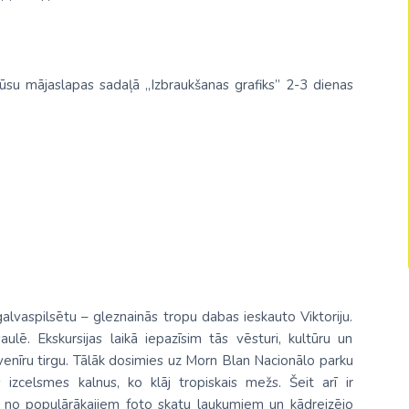
Malaizija
Nepāla
mūsu mājaslapas sadaļā „Izbraukšanas grafiks” 2-3 dienas
Omāna
Saūda Arābija
Singapūra
Šrilanka
Tadžikistāna
Taizeme
Uzbekistāna
lvaspilsētu – gleznainās tropu dabas ieskauto Viktoriju.
Vjetnama
aulē. Ekskursijas laikā iepazīsim tās vēsturi, kultūru un
venīru tirgu. Tālāk dosimies uz Morn Blan Nacionālo parku
s izcelsmes kalnus, ko klāj tropiskais mežs. Šeit arī ir
 no populārākajiem foto skatu laukumiem un kādreizējo