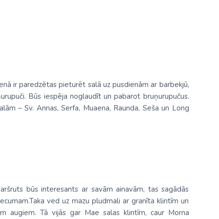
enā ir paredzētas pieturēt salā uz pusdienām ar barbekjū,
urupuči. Būs iespēja noglaudīt un pabarot bruņurupučus.
 salām – Sv. Annas, Serfa, Muaena, Raunda, Seša un Long
aršruts būs interesants ar savām ainavām, tas sagādās
ecumam.Taka ved uz mazu pludmali ar granīta klintīm un
 augiem. Tā vijās gar Mae salas klintīm, caur Morna