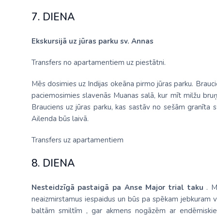
7. DIENA
Ekskursijā uz jūras parku sv. Annas
Transfers no apartamentiem uz piestātni.
Mēs dosimies uz Indijas okeāna pirmo jūras parku. Brauci
paciemosimies slavenās Muanas salā, kur mīt milžu bruņ
Brauciens uz jūras parku, kas sastāv no sešām granīta
Ailenda būs laivā.
Transfers uz apartamentiem
8. DIENA
Nesteidzīgā pastaigā pa Anse Major trial taku
. M
neaizmirstamus iespaidus un būs pa spēkam jebkuram v
baltām smiltīm , gar akmens nogāzēm ar endēmiskiem