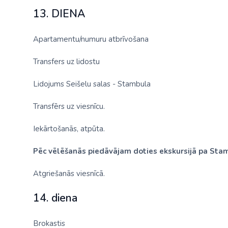
13. DIENA
Apartamentu/numuru atbrīvošana
Transfers uz lidostu
Lidojums Seišelu salas - Stambula
Transfērs uz viesnīcu.
Iekārtošanās, atpūta.
Pēc vēlēšanās piedāvājam doties ekskursijā pa Sta
Atgriešanās viesnīcā.
14. diena
Brokastis