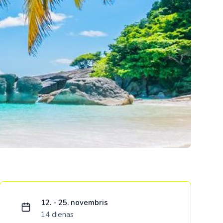
Kolumbija
Kostarika
Meksika
Panama
Ielādējam piedāvājumu...
12. - 25. novembris
14 dienas