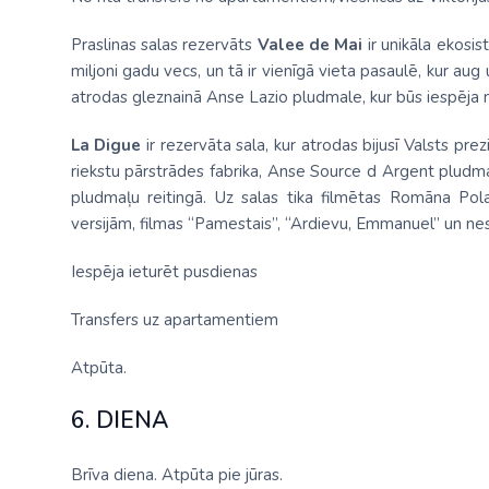
Praslinas salas rezervāts
Valee de Mai
ir unikāla ekosis
miljoni gadu vecs, un tā ir vienīgā vieta pasaulē, kur au
atrodas gleznainā Anse Lazio pludmale, kur būs iespēja 
La Digue
ir rezervāta sala, kur atrodas bijusī Valsts p
riekstu pārstrādes fabrika, Anse Source d Argent pludma
pludmaļu reitingā. Uz salas tika filmētas Romāna Pola
versijām, filmas “Pamestais”, “Ardievu, Emmanuel” un nesk
Iespēja ieturēt pusdienas
Transfers uz apartamentiem
Atpūta.
6. DIENA
Brīva diena. Atpūta pie jūras.