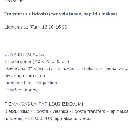
Brokastis.
Transfērs uz lidostu (pēc vēlēšanās, papildu maksa)
Lidojums uz Rīgu ~13:10-16:00
CENĀ IR IEKĻAUTS
1 maza soma ( 40 х 20 х 30 cm)
Dzīvošana 3* viesnīcās - 3 naktis ar brokastīm (viena vieta
divvietīgā numuriņā)
Lidojums Rīga-Prāga-Rīga
Pasažieru nodokļi
PIEMAKSAS UN PAPILDUS IZDEVUMI
3 ekskursijas + lidosta - viesnīca - lidosta transfērs - (apmaksa
uz vietas) - 119.00 EUR (apmaksa uz vietas)