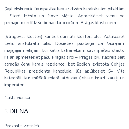
Šajā ekskursijā Jūs iepazīsieties ar divām karaliskajām pilsētām
– Staré Město un Nové Město. Apmeklēsiet vienu no
pirmajiem un līdz šodienai darbojošiem Prāgas klosteriem
(Stragovas klosteri), kur tiek darināts klostera alus. Aplūkosiet
Čehu aristokrātu pilis. Dosieties pastaigā pa šaurajām,
mājīgajām ieliņām, kur katra katrai ēkai ir savs īpašais stāsts,
kā arī apmeklēsiet pašu Prāgas sirdi – Prāgas pili. Kādreiz šeit
atradās čehu karaļa rezidence, bet šodien izvietota Čehijas
Republikas prezidenta kanceleja. Jūs aplūkosiet Sv. Vita
katedrāli, kur mūžīgā mierā atdusas Čehijas kņazi, karaļi un
imperatori.
Nakts vienīcā
3.DIENA
Brokastis viesnīcā.