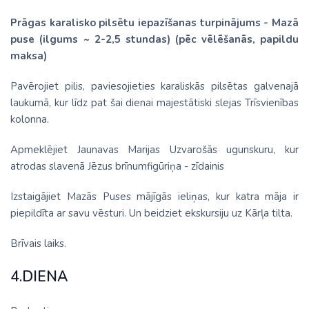
Prāgas karalisko pilsētu iepazīšanas turpinājums - Mazā
puse (ilgums ~ 2-2,5 stundas) (pēc vēlēšanās, papildu
maksa)
Pavērojiet pilis, paviesojieties karaliskās pilsētas galvenajā
laukumā, kur līdz pat šai dienai majestātiski slejas Trīsvienības
kolonna.
Apmeklējiet Jaunavas Marijas Uzvarošās ugunskuru, kur
atrodas slavenā Jēzus brīnumfigūriņa - zīdainis
Izstaigājiet Mazās Puses mājīgās ieliņas, kur katra māja ir
piepildīta ar savu vēsturi. Un beidziet ekskursiju uz Kārļa tilta.
Brīvais laiks.
4.DIENA