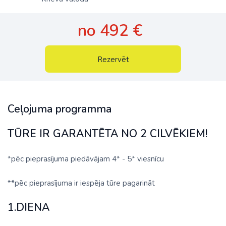
no 492 €
Rezervēt
Ceļojuma programma
TŪRE IR GARANTĒTA NO 2 CILVĒKIEM!
*pēc pieprasījuma piedāvājam 4* - 5* viesnīcu
**pēc pieprasījuma ir iespēja tūre pagarināt
1.DIENA