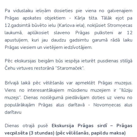
Pa viduslaiku ieliņām dosieties pie viena no galvenajiem
Prāgas apskates objektiem - Kārļa tilta. Tālāk ejot pa
12.gadsimtā būvēto ielu (Karlova iela), nokļūsiet Stromņecas
laukumā, aplūkosiet slaveno Prāgas pulksteni ar 12
apustuļiem, kuri jau daudzu gadsimtu garumā rādā laiku
Prāgas viesiem un vietējiem iedzīvotājiem.
Pēc ekskursijas beigām būs iespēja ieturēt pusdienas stilīgā
Čehu virtuves restorānā “Staromaček”.
Brīvajā laikā pēc vēlēšanās var apmeklēt Prāgas muzejus.
Viens no interesantākajiem mūsdienu muzejiem ir “Ilūziju
muzejs”. Dienas noslēgumā piedāvājam doties uz vienu no
populārākajām Prāgas alus darītavā - Novomņecas alus
darītavu
Dienas otrajā pusē
Ekskursija Prāgas sirdī – Prāgas
vecpilsēta (3 stundas) (pēc vēlēšanās, papildu maksa)