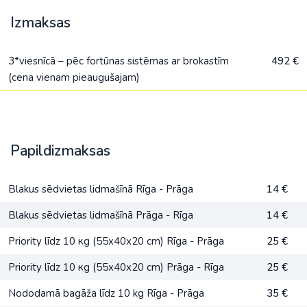
Izmaksas
3*viesnīcā – pēc fortūnas sistēmas ar brokastīm
492 €
(cena vienam pieaugušajam)
Papildizmaksas
Blakus sēdvietas lidmašīnā Rīga - Prāga
14 €
Blakus sēdvietas lidmašīnā Prāga - Rīga
14 €
Priority līdz 10 кg (55x40x20 cm) Rīga - Prāga
25 €
Priority līdz 10 кg (55x40x20 cm) Prāga - Rīga
25 €
Nododamā bagāža līdz 10 kg Rīga - Prāga
35 €