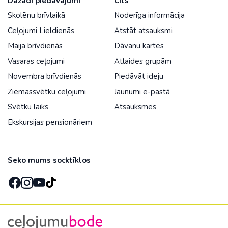
Dažādi piedāvājumi
Cits
Skolēnu brīvlaikā
Noderīga informācija
Ceļojumi Lieldienās
Atstāt atsauksmi
Maija brīvdienās
Dāvanu kartes
Vasaras ceļojumi
Atlaides grupām
Novembra brīvdienās
Piedāvāt ideju
Ziemassvētku ceļojumi
Jaunumi e-pastā
Svētku laiks
Atsauksmes
Ekskursijas pensionāriem
Seko mums socktīklos