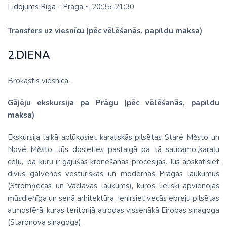
Lidojums Rīga - Prāga ~ 20:35-21:30
Transfers uz viesnīcu (pēc vēlēšanās, papildu maksa)
2.DIENA
Brokastis viesnīcā.
Gājēju ekskursija pa Prāgu (pēc vēlēšanās, papildu
maksa)
Ekskursija laikā aplūkosiet karaliskās pilsētas Staré Město un
Nové Město. Jūs dosieties pastaigā pa tā saucamo,,karaļu
ceļu,, pa kuru ir gājušas kronēšanas procesijas. Jūs apskatīsiet
divus galvenos vēsturiskās un modernās Prāgas laukumus
(Stromņecas un Vāclavas laukums), kuros lieliski apvienojas
mūsdienīga un senā arhitektūra. Ienirsiet vecās ebreju pilsētas
atmosfērā, kuras teritorijā atrodas vissenākā Eiropas sinagoga
(Staronova sinagoga).