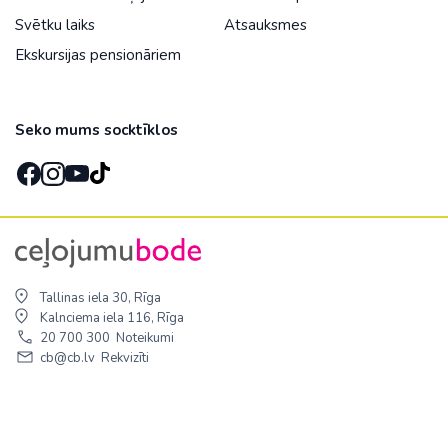
Svētku laiks
Atsauksmes
Ekskursijas pensionāriem
Seko mums socktīklos
Tallinas iela 30, Rīga
Kalnciema iela 116, Rīga
20 700 300
Noteikumi
cb@cb.lv
Rekvizīti