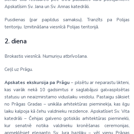
Apskatīsim Sv. Jana un Sv. Annas katedrāli.
Pusdienas (par papildus samaksu). Tranzīts pa Polijas
teritoriju. Izmitināšana viesnīcā Polijas teritorijā.
2. diena
Brokastis viesnīcā. Numuriņu atbrīvošana.
Ceļš uz Prāgu.
Apskates ekskursija pa Prāgu
– pilsētu ar neparastu likteni,
kas vairāk nekā 10 gadsimtus ir saglabājusi galvaspilsētas
statusu un neaizmirstamo viduslaiku veidolu. Pastaigu sāksiet
no Prāgas Gradas – unikāla arhitektūras pieminekļa, kas ilgu
laiku kalpoja kā čehu valdnieku rezidence. Apskatīsiet Sv. Vita
katedrāli – Čehijas galveno gotiskās arhitektūras pieminekli,
kur senatnē notika valdnieku kronēšanas ceremonijas,
apmeklēsiet eleganto Sv. Jura baziliku – vēl vienu Prāgas