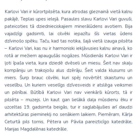
Karlovi Vari ir kūrortpilsēta, kura atrodas gleznainā vietā kalnu
pakājē, Teplas upes ielejā. Pasaules slavu Karlovi Vari guvuši,
pateicoties tā dziednieciskajiem minerālūdens avotiem. Bija
vajadzīgi gadsimti, lai cilvēki iepazītu šīs vietas ūdens
dzīvinošo spēku. Taču, kad tas notika, šajā vietā izauga pilsēta
– Karlovi Vari, kas nu ir harmoniski iekļāvusies kalnu ainavā, ko
rotā ar mežiem apaugušās nogāzes. Mūsdienās Karlovi Vari ir
ļoti īpaša vieta, kura dziedē dvēseli un miesu. Šeit nav skaļu
kompāniju un trakojošu alus dzērāju. Šeit valda klusums un
miers. Šurp brauc cilvēki, kuri spēj novērtēt skaistumu un
veselību. Un kuriem veselīgs dzīvesveids ir atslēga veiksmei
un pilnībai. Būtībā Karlovi Vari nav vienkārši kūrorts, tā ir
pilsēta – muzejs. Un kaut gan lielākā daļa mūsdienu ēku ir
uzceltas 19. gadsimta beigās, tur ir saglabājušies arī daudzi
arhitektūras pieminekļi no senākiem laikiem. Piemēram, Kārļa
Ceturtā pils tornis, Pētera un Pāvila pareizticīgo katedrāle,
Marijas Magdalēnas katedrāle.