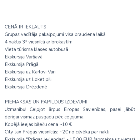
CENĀ IR IEKĻAUTS
Grupas vadītāja pakalpojumi visa brauciena laikā
4 naktis 3* viesnīcā ar brokastīm
Vieta tūrisma klases autobusā
Ekskursija Varšavā
Ekskursija Prāgā
Ekskursija uz Karlovi Vari
Ekskursija uz Loket pili
Ekskursija Drēzdenē
PIEMAKSAS UN PAPILDUS IZDEVUMI
Uzmanību! Ceļojot ārpus Eiropas Savienības, pasei jābūt
derīgai vismaz pusgadu pēc ceļojuma.
Kopējā ieejas biļešu cena ~10 €
City tax Prāgas viesnīcās: ~2€ no cilvēka par nakti
Ekskursija "Prāgas leģendas" - 15.00 EUR (apmaksa uz vietas)