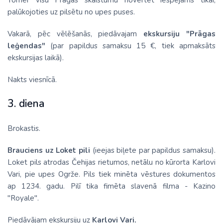
Tomēr visu Prāgas skaistumu novērtēt iespējams tikai,
palūkojoties uz pilsētu no upes puses.
Vakarā, pēc vēlēšanās, piedāvajam
ekskursiju "Prāgas
leģendas"
(par papildus samaksu 15 €, tiek apmaksāts
ekskursijas laikā).
Nakts viesnīcā.
3. diena
Brokastis.
Brauciens uz Loket pili
(ieejas biļete par papildus samaksu).
Loket pils atrodas Čehijas rietumos, netālu no kūrorta Karlovi
Vari, pie upes Ogrže. Pils tiek minēta vēstures dokumentos
ap 1234. gadu. Pilī tika fimēta slavenā filma - Kazino
"Royale".
Piedāvājam ekskursiju uz
Karlovi Vari.