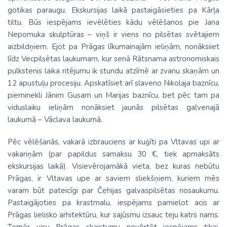
gotikas paraugu. Ekskursijas laikā pastaigāsieties pa Kārļa
tiltu. Būs iespējams ievēlēties kādu vēlēšanos pie Jana
Nepomuka skulptūras – viņš ir viens no pilsētas svētajiem
aizbildņiem. Ejot pa Prāgas līkumainajām ieliņām, nonāksiiet
līdz Vecpilsētas laukumam, kur senā Rātsnama astronomiskais
pulkstenis laika ritējumu ik stundu atzīmē ar zvanu skaņām un
12 apustuļu procesiju. Apskatīsiet arī slaveno Nikolaja baznīcu,
pieminekli Jānim Gusam un Marijas baznīcu, bet pēc tam pa
viduslaiku ieliņām nonāksiet jaunās pilsētas galvenajā
laukumā – Vāclava laukumā.
Pēc vēlēšanās, vakarā izbrauciens ar kuģīti pa Vltavas upi ar
vakariņām (par papildus samaksu 30 €, tiek apmaksāts
ekskursijas laikā). Visievērojamākā vieta, bez kuras nebūtu
Prāgas, ir Vltavas upe ar saviem sliekšņiem, kuriem mēs
varam būt pateicīgi par Čehijas galvaspilsētas nosaukumu.
Pastaigājoties pa krastmalu, iespējams pamielot acis ar
Prāgas lielisko arhitektūru, kur sajūsmu izsauc teju katrs nams.