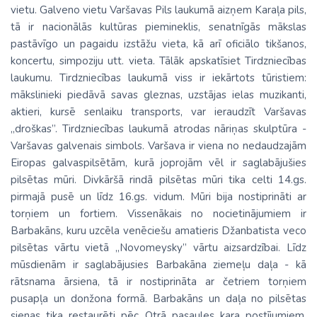
vietu. Galveno vietu Varšavas Pils laukumā aizņem Karaļa pils,
tā ir nacionālās kultūras piemineklis, senatnīgās mākslas
pastāvīgo un pagaidu izstāžu vieta, kā arī oficiālo tikšanos,
koncertu, simpoziju utt. vieta. Tālāk apskatīsiet Tirdzniecības
laukumu. Tirdzniecības laukumā viss ir iekārtots tūristiem:
mākslinieki piedāvā savas gleznas, uzstājas ielas muzikanti,
aktieri, kursē senlaiku transports, var ieraudzīt Varšavas
„droškas”. Tirdzniecības laukumā atrodas nāriņas skulptūra -
Varšavas galvenais simbols. Varšava ir viena no nedaudzajām
Eiropas galvaspilsētām, kurā joprojām vēl ir saglabājušies
pilsētas mūri. Divkāršā rindā pilsētas mūri tika celti 14.gs.
pirmajā pusē un līdz 16.gs. vidum. Mūri bija nostiprināti ar
torņiem un fortiem. Vissenākais no nocietinājumiem ir
Barbakāns, kuru uzcēla venēciešu amatieris Džanbatista veco
pilsētas vārtu vietā „Novomeysky” vārtu aizsardzībai. Līdz
mūsdienām ir saglabājusies Barbakāna ziemeļu daļa - kā
rātsnama ārsiena, tā ir nostiprināta ar četriem torņiem
pusapļa un donžona formā. Barbakāns un daļa no pilsētas
sienas tika restaurēti pēc Otrā pasaules kara postījumiem.