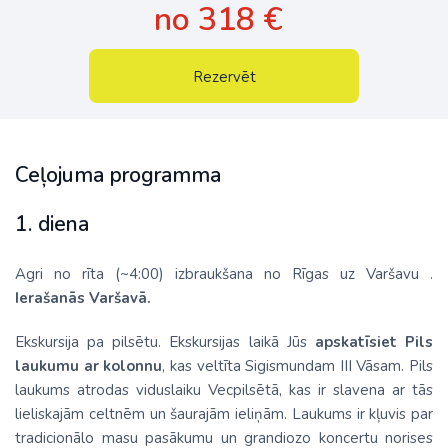
no 318 €
Rezervēt
Ceļojuma programma
1. diena
Agri no rīta (~4:00) izbraukšana no Rīgas uz Varšavu .
Ierašanās Varšavā.
Ekskursija pa pilsētu. Ekskursijas laikā Jūs
apskatīsiet Pils
laukumu ar kolonnu
, kas veltīta Sigismundam III Vāsam. Pils
laukums atrodas viduslaiku Vecpilsētā, kas ir slavena ar tās
lieliskajām celtnēm un šaurajām ieliņām. Laukums ir kļuvis par
tradicionālo masu pasākumu un grandiozo koncertu norises