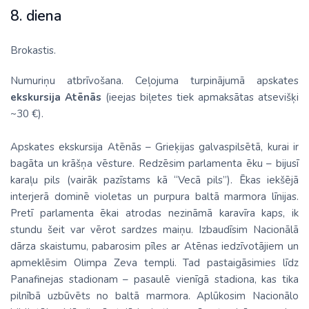
8. diena
Brokastis.
Numuriņu atbrīvošana. Ceļojuma turpinājumā apskates
ekskursija Atēnās
(ieejas biļetes tiek apmaksātas atsevišķi
~30 €).
Apskates ekskursija Atēnās – Grieķijas galvaspilsētā, kurai ir
bagāta un krāšņa vēsture. Redzēsim parlamenta ēku – bijusī
karaļu pils (vairāk pazīstams kā “Vecā pils”). Ēkas iekšējā
interjerā dominē violetas un purpura baltā marmora līnijas.
Pretī parlamenta ēkai atrodas nezināmā karavīra kaps, ik
stundu šeit var vērot sardzes maiņu. Izbaudīsim Nacionālā
dārza skaistumu, pabarosim pīles ar Atēnas iedzīvotājiem un
apmeklēsim Olimpa Zeva templi. Tad pastaigāsimies līdz
Panafinejas stadionam – pasaulē vienīgā stadiona, kas tika
pilnībā uzbūvēts no baltā marmora. Aplūkosim Nacionālo