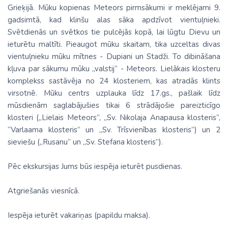
Grieķijā. Mūku kopienas Meteors pirmsākumi ir meklējami 9.
gadsimtā, kad klinšu alas sāka apdzīvot vientuļnieki.
Svētdienās un svētkos tie pulcējās kopā, lai lūgtu Dievu un
ieturētu maltīti. Pieaugot mūku skaitam, tika uzceltas divas
vientuļnieku mūku mītnes - Dupiani un Stadži. To dibināšana
kļuva par sākumu mūku „valstij” - Meteors. Lielākais klosteru
komplekss sastāvēja no 24 klosteriem, kas atradās klints
virsotnē. Mūku centrs uzplauka līdz 17.gs., pašlaik līdz
mūsdienām saglabājušies tikai 6 strādājošie pareizticīgo
klosteri („Lielais Meteors”, „Sv. Nikolaja Anapausa klosteris”,
“Varlaama klosteris” un „Sv. Trīsvienības klosteris”) un 2
sieviešu („Rusanu” un „Sv. Stefana klosteris”).
Pēc ekskursijas Jums būs iespēja ieturēt pusdienas.
Atgriešanās viesnīcā.
Iespēja ieturēt vakariņas (papildu maksa).