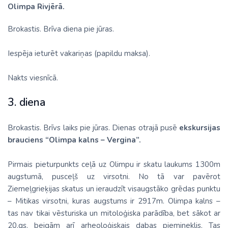
Olimpa Rivjērā.
Brokastis. Brīva diena pie jūras.
Iespēja ieturēt vakariņas (papildu maksa).
Nakts viesnīcā.
3. diena
Brokastis. Brīvs laiks pie jūras. Dienas otrajā pusē
ekskursijas
brauciens “Olimpa kalns – Vergina”.
Pirmais pieturpunkts ceļā uz Olimpu ir skatu laukums 1300m
augstumā, pusceļš uz virsotni. No tā var pavērot
Ziemeļgrieķijas skatus un ieraudzīt visaugstāko grēdas punktu
– Mitikas virsotni, kuras augstums ir 2917m. Olimpa kalns –
tas nav tikai vēsturiska un mitoloģiska parādība, bet sākot ar
20.gs. beigām arī arheoloģiskais dabas piemineklis. Tas