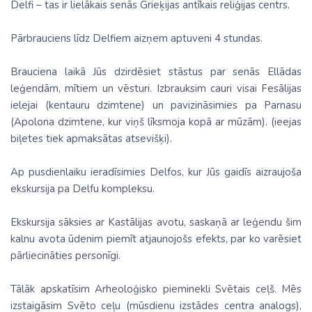
Delfi – tas ir lielākais senās Grieķijas antīkais reliģijas centrs.
Pārbrauciens līdz Delfiem aizņem aptuveni 4 stundas.
Brauciena laikā Jūs dzirdēsiet stāstus par senās Ellādas
leģendām, mītiem un vēsturi. Izbrauksim cauri visai Fesālijas
ielejai (kentauru dzimtene) un pavizināsimies pa Parnasu
(Apolona dzimtene, kur viņš līksmoja kopā ar mūzām). (ieejas
biļetes tiek apmaksātas atsevišķi).
Ap pusdienlaiku ieradīsimies Delfos, kur Jūs gaidīs aizraujoša
ekskursija pa Delfu kompleksu.
Ekskursija sāksies ar Kastālijas avotu, saskaņā ar leģendu šim
kalnu avota ūdenim piemīt atjaunojošs efekts, par ko varēsiet
pārliecināties personīgi.
Tālāk apskatīsim Arheoloģisko pieminekli Svētais ceļš. Mēs
izstaigāsim Svēto ceļu (mūsdienu izstādes centra analogs),