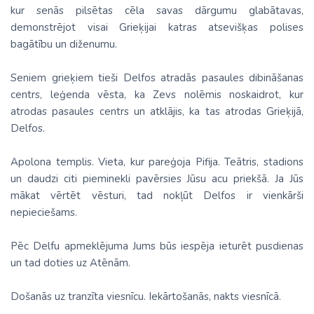
kur senās pilsētas cēla savas dārgumu glabātavas,
demonstrējot visai Grieķijai katras atsevišķas polises
bagātību un diženumu.
Seniem grieķiem tieši Delfos atradās pasaules dibināšanas
centrs, leģenda vēsta, ka Zevs nolēmis noskaidrot, kur
atrodas pasaules centrs un atklājis, ka tas atrodas Grieķijā,
Delfos.
Apolona templis. Vieta, kur pareģoja Pifija. Teātris, stadions
un daudzi citi pieminekli pavērsies Jūsu acu priekšā. Ja Jūs
mākat vērtēt vēsturi, tad nokļūt Delfos ir vienkārši
nepieciešams.
Pēc Delfu apmeklējuma Jums būs iespēja ieturēt pusdienas
un tad doties uz Atēnām.
Došanās uz tranzīta viesnīcu. Iekārtošanās, nakts viesnīcā.