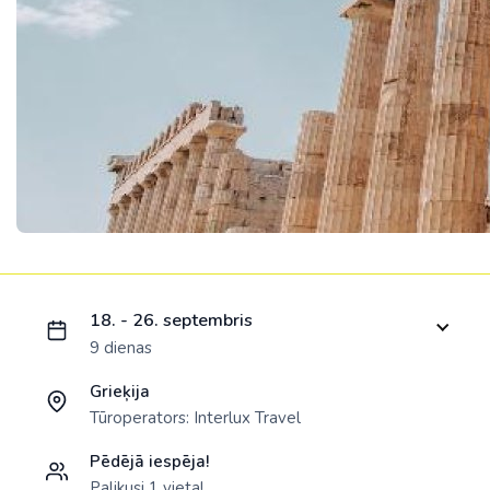
Ielādējam piedāvājumu...
18. - 26. septembris
9 dienas
Grieķija
Tūroperators:
Interlux Travel
Pēdējā iespēja!
Palikusi 1 vieta!