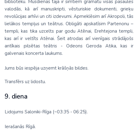
bibliotēku. Mūsdienās tajā ir simtiem grāmatu visās pasaules
valodās, kā arī manuskripti, vēsturiskie dokumenti, grieķu
revolūcijas arhīvi un citi izdevumi. Apmeklēsim arī Akropoli, tās
lielākos tempļus un teātrus. Obligāti apskatīsim Partenonu –
templi, kas tika uzcelts par godu Atēnai, Erehtejona templi,
kas arī ir veltīts Atēnai. Šeit atrodas arī vienīgais strādājošs
antīkais pilsētas teātris - Odeons Geroda Atika, kas ir
galvenais koncerta laukums.
Jums būs iespēja uzņemt krāšņās bildes.
Transfērs uz lidostu.
9. diena
Lidojums Saloniki-Rīga (~03:35 - 06:25).
Ierašanās Rīgā.