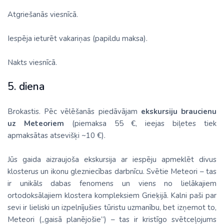
Atgriešanās viesnīcā.
Iespēja ieturēt vakariņas (papildu maksa).
Nakts viesnīcā.
5. diena
Brokastis. Pēc vēlēšanās piedāvājam
ekskursiju braucienu
uz Meteoriem
(piemaksa 55 €, ieejas biļetes tiek
apmaksātas atsevišķi ~10 €).
Jūs gaida aizraujoša ekskursija ar iespēju apmeklēt divus
klosterus un ikonu glezniecības darbnīcu. Svētie Meteori – tas
ir unikāls dabas fenomens un viens no lielākajiem
ortodoksālajiem klostera kompleksiem Grieķijā. Kalni paši par
sevi ir lieliski un izpelnījušies tūristu uzmanību, bet izņemot to,
Meteori („gaisā planējošie”) – tas ir kristīgo svētceļojums