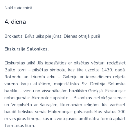
Nakts viesnīcā.
4. diena
Brokastis. Brīvs laiks pie jūras. Dienas otrajā pusē
Ekskursija Salonikos.
Ekskursijas laikā Jūs iepazīsities ar pilsētas vēsturi, redzēsiet
Balto torni – pilsētas simbolu, kas tika uzcelta 1430. gadā,
Rotondu un triumfa arku – Galeriju ar iespaidīgiem reljefa
vareno kauju attēliem, majestātisko Sv. Dmitrija Solunska
baziliku – vienu no vissenākajām bazilikām Grieķijā. Ekskursijas
nobeigumā ir Akropoles apskate – Bizantijas cietokšņa sienas
un Vecpilsēta ar šaurajām, līkumainām ieliņām. Jūs varēsiet
baudīt lieliskus senās Maķedonijas galvaspilsētas skatus 300
m virs jūras līmeņa, kas ir izvietojusies amfiteātra formā apkārt
Termaikas līcim.