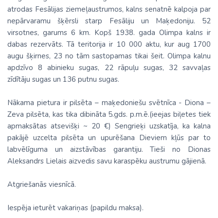
atrodas Fesālijas ziemeļaustrumos, kalns senatnē kalpoja par
nepārvaramu šķērsli starp Fesāliju un Maķedoniju. 52
virsotnes, garums 6 km. Kopš 1938. gada Olimpa kalns ir
dabas rezervāts. Tā teritorija ir 10 000 aktu, kur aug 1700
augu šķirnes, 23 no tām sastopamas tikai šeit. Olimpa kalnu
apdzīvo 8 abinieku sugas, 22 rāpuļu sugas, 32 savvaļas
zīdītāju sugas un 136 putnu sugas.
Nākama pietura ir pilsēta – maķedoniešu svētnīca - Diona –
Zeva pilsēta, kas tika dibināta 5.gds. p.m.ē.(ieejas biļetes tiek
apmaksātas atsevišķi ~ 20 €) Sengrieķi uzskatīja, ka kalna
pakājē uzcelta pilsēta un upurēšana Dieviem kļūs par to
labvēlīguma un aizstāvības garantiju. Tieši no Dionas
Aleksandrs Lielais aizvedis savu karaspēku austrumu gājienā.
Atgriešanās viesnīcā.
Iespēja ieturēt vakariņas (papildu maksa).