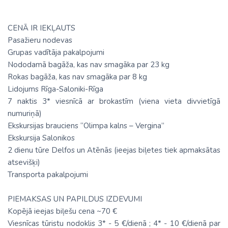
CENĀ IR IEKĻAUTS
Pasažieru nodevas
Grupas vadītāja pakalpojumi
Nododamā bagāža, kas nav smagāka par 23 kg
Rokas bagāža, kas nav smagāka par 8 kg
Lidojums Rīga-Saloniki-Rīga
7 naktis 3* viesnīcā ar brokastīm (viena vieta divvietīgā
numuriņā)
Ekskursijas brauciens “Olimpa kalns – Vergina”
Ekskursija Salonikos
2 dienu tūre Delfos un Atēnās (ieejas biļetes tiek apmaksātas
atsevišķi)
Transporta pakalpojumi
PIEMAKSAS UN PAPILDUS IZDEVUMI
Kopējā ieejas biļešu cena ~70 €
Viesnīcas tūristu nodoklis 3* - 5 €/dienā ; 4* - 10 €/dienā par