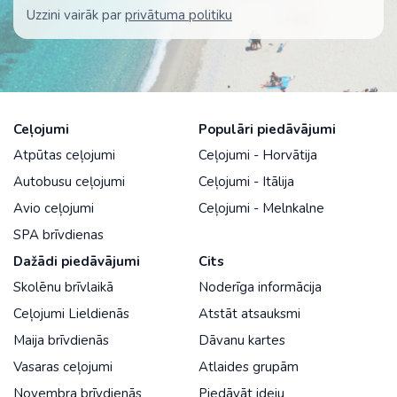
Uzzini vairāk par
privātuma politiku
Ceļojumi
Populāri piedāvājumi
Atpūtas ceļojumi
Ceļojumi - Horvātija
Autobusu ceļojumi
Ceļojumi - Itālija
Avio ceļojumi
Ceļojumi - Melnkalne
SPA brīvdienas
Dažādi piedāvājumi
Cits
Skolēnu brīvlaikā
Noderīga informācija
Ceļojumi Lieldienās
Atstāt atsauksmi
Maija brīvdienās
Dāvanu kartes
Vasaras ceļojumi
Atlaides grupām
Novembra brīvdienās
Piedāvāt ideju