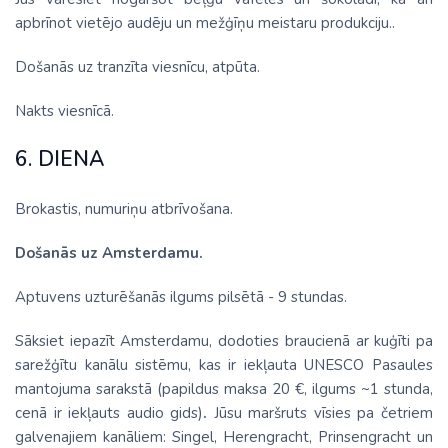
apbrīnot vietējo audēju un mežģīņu meistaru produkciju..
Došanās uz tranzīta viesnīcu, atpūta.
Nakts viesnīcā.
6. DIENA
Brokastis, numuriņu atbrīvošana.
Došanās uz Amsterdamu.
Aptuvens uzturēšanās ilgums pilsētā - 9 stundas.
Sāksiet iepazīt Amsterdamu, dodoties braucienā ar kuģīti pa
sarežģītu kanālu sistēmu, kas ir iekļauta UNESCO Pasaules
mantojuma sarakstā (papildus maksa 20 €, ilgums ~1 stunda,
cenā ir iekļauts audio gids)
.
Jūsu maršruts vīsies pa četriem
galvenajiem kanāliem: Singel, Herengracht, Prinsengracht un