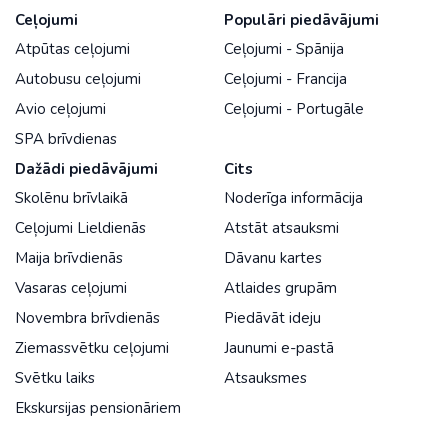
Ceļojumi
Populāri piedāvājumi
Atpūtas ceļojumi
Ceļojumi - Spānija
Autobusu ceļojumi
Ceļojumi - Francija
Avio ceļojumi
Ceļojumi - Portugāle
SPA brīvdienas
Dažādi piedāvājumi
Cits
Skolēnu brīvlaikā
Noderīga informācija
Ceļojumi Lieldienās
Atstāt atsauksmi
Maija brīvdienās
Dāvanu kartes
Vasaras ceļojumi
Atlaides grupām
Novembra brīvdienās
Piedāvāt ideju
Ziemassvētku ceļojumi
Jaunumi e-pastā
Svētku laiks
Atsauksmes
Ekskursijas pensionāriem