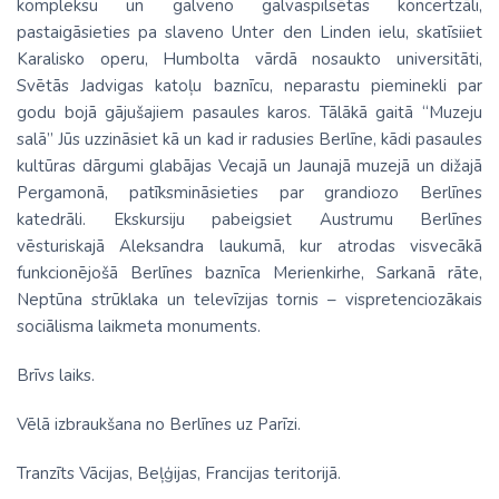
kompleksu un galveno galvaspilsētas koncertzāli,
pastaigāsieties pa slaveno Unter den Linden ielu, skatīsiiet
Karalisko operu, Humbolta vārdā nosaukto universitāti,
Svētās Jadvigas katoļu baznīcu, neparastu pieminekli par
godu bojā gājušajiem pasaules karos. Tālākā gaitā “Muzeju
salā” Jūs uzzināsiet kā un kad ir radusies Berlīne, kādi pasaules
kultūras dārgumi glabājas Vecajā un Jaunajā muzejā un dižajā
Pergamonā, patīksmināsieties par grandiozo Berlīnes
katedrāli. Ekskursiju pabeigsiet Austrumu Berlīnes
vēsturiskajā Aleksandra laukumā, kur atrodas visvecākā
funkcionējošā Berlīnes baznīca Merienkirhe, Sarkanā rāte,
Neptūna strūklaka un televīzijas tornis – vispretenciozākais
sociālisma laikmeta monuments.
Brīvs laiks.
Vēlā izbraukšana no Berlīnes uz Parīzi.
Tranzīts Vācijas, Beļģijas, Francijas teritorijā.