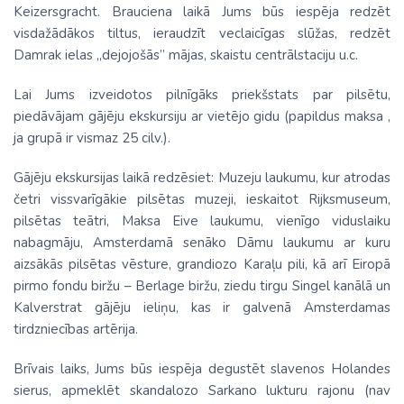
Keizersgracht. Brauciena laikā Jums būs iespēja redzēt
visdažādākos tiltus, ieraudzīt veclaicīgas slūžas, redzēt
Damrak ielas „dejojošās” mājas, skaistu centrālstaciju u.c.
Lai Jums izveidotos pilnīgāks priekšstats par pilsētu,
piedāvājam gājēju ekskursiju ar vietējo gidu (papildus maksa ,
ja grupā ir vismaz 25 cilv.).
Gājēju ekskursijas laikā redzēsiet: Muzeju laukumu, kur atrodas
četri vissvarīgākie pilsētas muzeji, ieskaitot Rijksmuseum,
pilsētas teātri, Maksa Eive laukumu, vienīgo viduslaiku
nabagmāju, Amsterdamā senāko Dāmu laukumu ar kuru
aizsākās pilsētas vēsture, grandiozo Karaļu pili, kā arī Eiropā
pirmo fondu biržu – Berlage biržu, ziedu tirgu Singel kanālā un
Kalverstrat gājēju ieliņu, kas ir galvenā Amsterdamas
tirdzniecības artērija.
Brīvais laiks, Jums būs iespēja degustēt slavenos Holandes
sierus, apmeklēt skandalozo Sarkano lukturu rajonu (nav