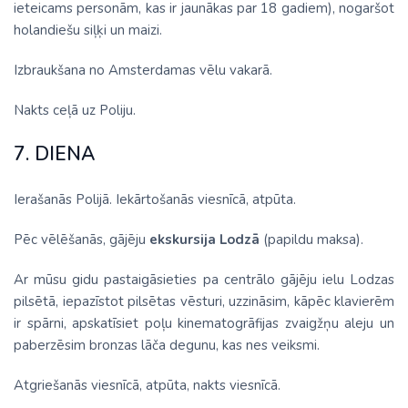
ieteicams personām, kas ir jaunākas par 18 gadiem), nogaršot
holandiešu siļķi un maizi.
Izbraukšana no Amsterdamas vēlu vakarā.
Nakts ceļā uz Poliju.
7. DIENA
Ierašanās Polijā. Iekārtošanās viesnīcā, atpūta.
Pēc vēlēšanās, gājēju
ekskursija Lodzā
(papildu maksa).
Ar mūsu gidu pastaigāsieties pa centrālo gājēju ielu Lodzas
pilsētā, iepazīstot pilsētas vēsturi, uzzināsim, kāpēc klavierēm
ir spārni, apskatīsiet poļu kinematogrāfijas zvaigžņu aleju un
paberzēsim bronzas lāča degunu, kas nes veiksmi.
Atgriešanās viesnīcā, atpūta, nakts viesnīcā.