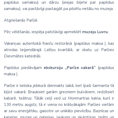
papildus samaksu) un dārzu (ieejas biļete par papildus
samaksu), vai pastāvīgi pastaigāt pa pilsētu netālu no muzeja.
Atgriešanās Parīzē.
Pēc vēlēšanās, iespēja patstāvīgi apmeklēt
muzeju Luvru.
Vakariņas autentiskā franču restorānā (papildus maksa ), kas
atrodas leģendārajā Latīņu kvartālā, ar skatu uz Parīzes
Dievmātes katedrāli.
Papildus piedāvājam
ekskursiju „Parīze vakarā”
(papildus
maksa ).
Parīze ir lieliska jebkurā diennakts laikā, bet īpaši šarmanta tā
kļūst vakarā. Brauksiet garām grezniem bulvāriem, redzēsiet
kabarē, teātrus. Tālāk ceļš ved uz Monmartras kalna, kurš ir
130 metru augsts, tā ir viena no krāšņākajām Parīzes vietām
ar savu enerģētiku, gaisotni un unikālo pievilcību. Baznīcas un
kapelas, muzeji un galerijas, laukumi un skulptūras, teātri un