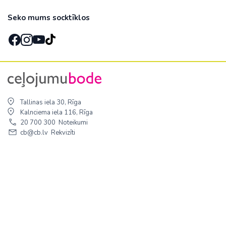
Seko mums socktīklos
Tallinas iela 30, Rīga
Kalnciema iela 116, Rīga
20 700 300
Noteikumi
cb@cb.lv
Rekvizīti