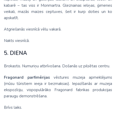
kabarē – tas viss ir Monmartra. Gleznainas ieliņas, ģimenes
veikali, mazās maizes ceptuves, šeit ir kurp doties un ko
apskatīt.
Atgriešanās viesnīcā vēlu vakarā.
Nakts viesnīcā.
5. DIENA
Brokastis. Numuriņu atbrīvošana. Došanās uz pilsētas centru.
Fragonard parfimērijas
vēstures muzeja apmeklējums
(mūsu tūristiem ieeja ir bezmaksas). Iepazīšanās ar muzeja
ekspozīciju, vispopulārāko Fragonard fabrikas produkcijas
paraugu demonstrēšana.
Brīvs laiks.