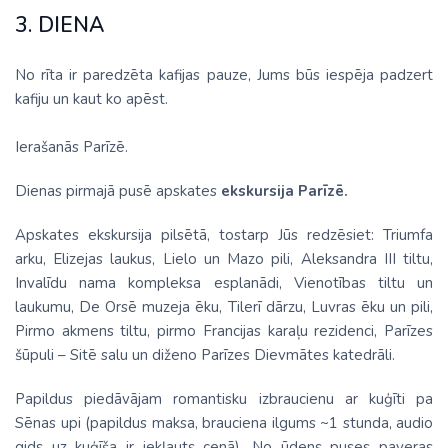
3. DIENA
No rīta ir paredzēta kafijas pauze, Jums būs iespēja padzert
kafiju un kaut ko apēst.
Ierašanās Parīzē.
Dienas pirmajā pusē apskates
ekskursija Parīzē.
Apskates ekskursija pilsētā, tostarp Jūs redzēsiet: Triumfa
arku, Elizejas laukus, Lielo un Mazo pili, Aleksandra III tiltu,
Invalīdu nama kompleksa esplanādi, Vienotības tiltu un
laukumu, De Orsē muzeja ēku, Tilerī dārzu, Luvras ēku un pili,
Pirmo akmens tiltu, pirmo Francijas karaļu rezidenci, Parīzes
šūpuli – Sitē salu un diženo Parīzes Dievmātes katedrāli.
Papildus piedāvājam romantisku izbraucienu ar kuģīti pa
Sēnas upi (papildus maksa, brauciena ilgums ~1 stunda, audio
gids uz kuģīša ir iekļauts cenā). No ūdens puses paveras