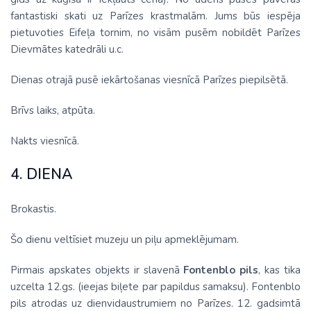
fantastiski skati uz Parīzes krastmalām. Jums būs iespēja
pietuvoties Eifeļa tornim, no visām pusēm nobildēt Parīzes
Dievmātes katedrāli u.c.
Dienas otrajā pusē iekārtošanas viesnīcā Parīzes piepilsētā.
Brīvs laiks, atpūta.
Nakts viesnīcā.
4. DIENA
Brokastis.
Šo dienu veltīsiet muzeju un piļu apmeklējumam.
Pirmais apskates objekts ir slavenā
Fontenblo pils
, kas tika
uzcelta 12.gs. (ieejas biļete par papildus samaksu). Fontenblo
pils atrodas uz dienvidaustrumiem no Parīzes. 12. gadsimtā