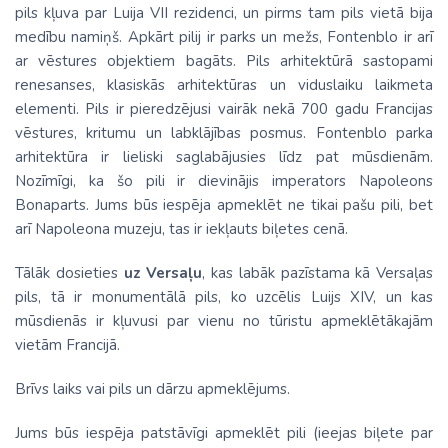
pils kļuva par Luija VII rezidenci, un pirms tam pils vietā bija
medību namiņš. Apkārt pilij ir parks un mežs, Fontenblo ir arī
ar vēstures objektiem bagāts. Pils arhitektūrā sastopami
renesanses, klasiskās arhitektūras un viduslaiku laikmeta
elementi. Pils ir pieredzējusi vairāk nekā 700 gadu Francijas
vēstures, kritumu un labklājības posmus. Fontenblo parka
arhitektūra ir lieliski saglabājusies līdz pat mūsdienām.
Nozīmīgi, ka šo pili ir dievinājis imperators Napoleons
Bonaparts. Jums būs iespēja apmeklēt ne tikai pašu pili, bet
arī Napoleona muzeju, tas ir iekļauts biļetes cenā.
Tālāk dosieties
uz Versaļu
, kas labāk pazīstama kā Versaļas
pils, tā ir monumentālā pils, ko uzcēlis Luijs XIV, un kas
mūsdienās ir kļuvusi par vienu no tūristu apmeklētākajām
vietām Francijā.
Brīvs laiks vai pils un dārzu apmeklējums.
Jums būs iespēja patstāvīgi apmeklēt pili (ieejas biļete par