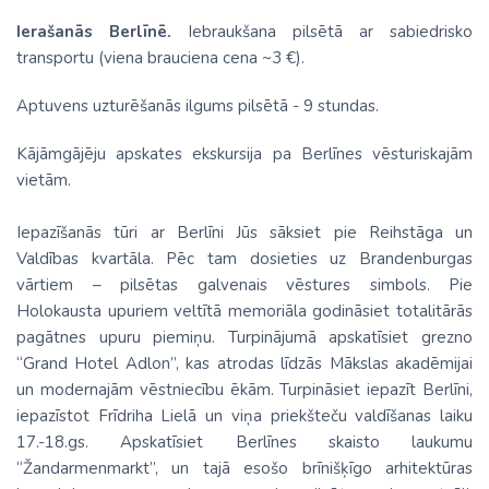
Ierašanās Berlīnē.
Iebraukšana pilsētā ar sabiedrisko
transportu (viena brauciena cena ~3 €).
Aptuvens uzturēšanās ilgums pilsētā - 9 stundas.
Kājāmgājēju apskates ekskursija pa Berlīnes vēsturiskajām
vietām.
Iepazīšanās tūri ar Berlīni Jūs sāksiet pie Reihstāga un
Valdības kvartāla. Pēc tam dosieties uz Brandenburgas
vārtiem – pilsētas galvenais vēstures simbols. Pie
Holokausta upuriem veltītā memoriāla godināsiet totalitārās
pagātnes upuru piemiņu. Turpinājumā apskatīsiet grezno
“Grand Hotel Adlon”, kas atrodas līdzās Mākslas akadēmijai
un modernajām vēstniecību ēkām. Turpināsiet iepazīt Berlīni,
iepazīstot Frīdriha Lielā un viņa priekšteču valdīšanas laiku
17.-18.gs. Apskatīsiet Berlīnes skaisto laukumu
“Žandarmenmarkt”, un tajā esošo brīnišķīgo arhitektūras