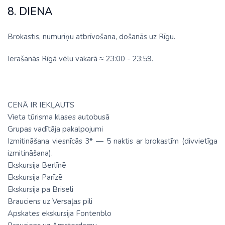
8. DIENA
Brokastis, numuriņu atbrīvošana, došanās uz Rīgu.
Ierašanās Rīgā vēlu vakarā ≈ 23:00 - 23:59.
CENĀ IR IEKĻAUTS
Vieta tūrisma klases autobusā
Grupas vadītāja pakalpojumi
Izmitināšana viesnīcās 3* — 5 naktis ar brokastīm (divvietīga
izmitināšana).
Ekskursija Berlīnē
Ekskursija Parīzē
Ekskursija pa Briseli
Brauciens uz Versaļas pili
Apskates ekskursija Fontenblo