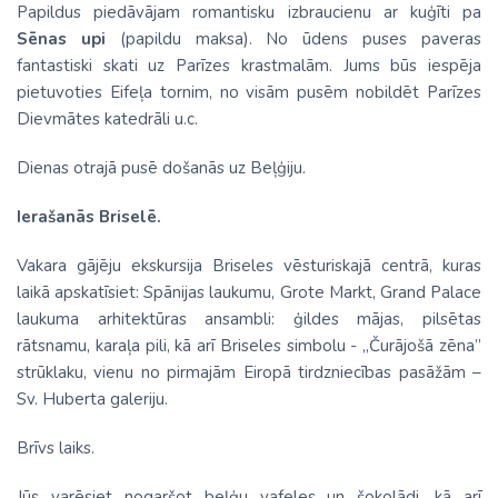
Papildus piedāvājam romantisku izbraucienu ar kuģīti pa
Sēnas upi
(papildu maksa). No ūdens puses paveras
fantastiski skati uz Parīzes krastmalām. Jums būs iespēja
pietuvoties Eifeļa tornim, no visām pusēm nobildēt Parīzes
Dievmātes katedrāli u.c.
Dienas otrajā pusē došanās uz Beļģiju.
Ierašanās Briselē.
Vakara gājēju ekskursija Briseles vēsturiskajā centrā, kuras
laikā apskatīsiet: Spānijas laukumu, Grote Markt, Grand Palace
laukuma arhitektūras ansambli: ģildes mājas, pilsētas
rātsnamu, karaļa pili, kā arī Briseles simbolu - „Čurājošā zēna”
strūklaku, vienu no pirmajām Eiropā tirdzniecības pasāžām –
Sv. Huberta galeriju.
Brīvs laiks.
Jūs varēsiet nogaršot beļģu vafeles un šokolādi, kā arī