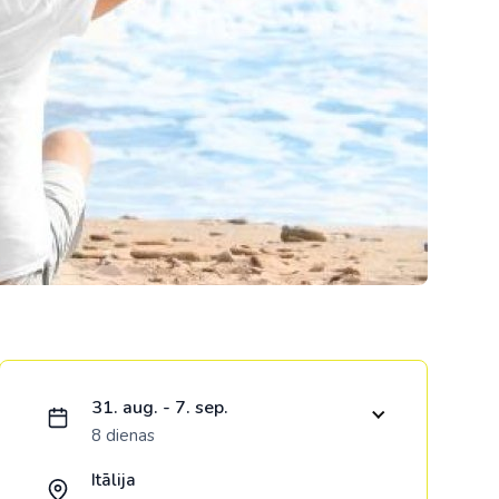
Kolumbija
Kostarika
Meksika
Panama
Ielādējam piedāvājumu...
31. aug. - 7. sep.
8 dienas
Itālija