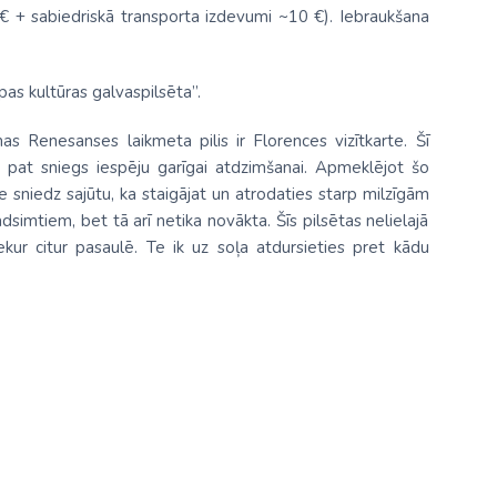
€ + sabiedriskā transporta izdevumi ~10 €). Iebraukšana
pas kultūras galvaspilsēta”.
as Renesanses laikmeta pilis ir Florences vizītkarte. Šī
t pat sniegs iespēju garīgai atdzimšanai. Apmeklējot šo
nce sniedz sajūtu, ka staigājat un atrodaties starp milzīgām
dsimtiem, bet tā arī netika novākta. Šīs pilsētas nelielajā
kur citur pasaulē. Te ik uz soļa atdursieties pret kādu