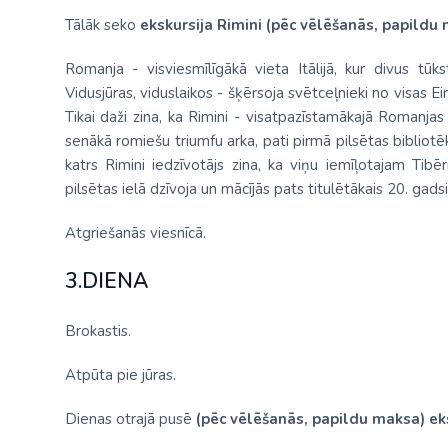
Tālāk seko
ekskursija Rimini (pēc vēlēšanās, papildu
Romanja - visviesmīlīgākā vieta Itālijā, kur divus t
Vidusjūras, viduslaikos - šķērsoja svētceļnieki no visas 
Tikai daži zina, ka Rimini - visatpazīstamākajā Romanjas
senākā romiešu triumfu arka, pati pirmā pilsētas biblio
katrs Rimini iedzīvotājs zina, ka viņu iemīļotajam Tib
pilsētas ielā dzīvoja un mācījās pats titulētākais 20. gads
Atgriešanās viesnīcā.
3.DIENA
Brokastis.
Atpūta pie jūras.
Dienas otrajā pusē
(pēc vēlēšanās, papildu maksa)
ek