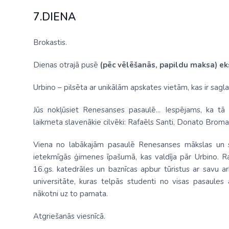
7.DIENA
Brokastis.
Dienas otrajā pusē
(pēc vēlēšanās, papildu maksa)
ek
Urbino – pilsēta ar unikālām apskates vietām, kas ir sagla
Jūs nokļūsiet Renesanses pasaulē... Iespējams, ka tā 
laikmeta slavenākie cilvēki: Rafaēls Santi, Donato Bromante
Viena no labākajām pasaulē Renesanses mākslas un sk
ietekmīgās ģimenes īpašumā, kas valdīja pār Urbino. R
16.gs. katedrāles un baznīcas apbur tūristus ar savu a
universitāte, kuras telpās studenti no visas pasaules
nākotni uz to pamata.
Atgriešanās viesnīcā.