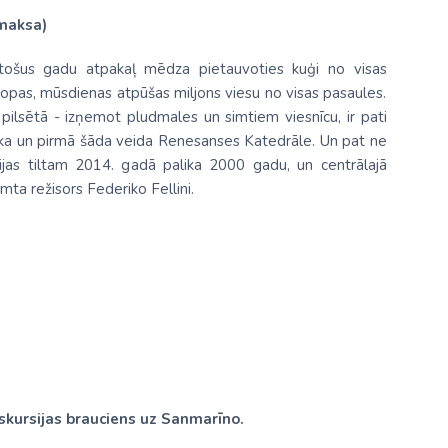
 maksa)
ūkstošus gadu atpakaļ mēdza pietauvoties kuģi no visas
Eiropas, mūsdienas atpūšas miljons viesu no visas pasaules.
 pilsētā - izņemot pludmales un simtiem viesnīcu, ir pati
tēka un pirmā šāda veida Renesanses Katedrāle. Un pat ne
ērijas tiltam 2014. gadā palika 2000 gadu, un centrālajā
imta režisors Federiko Fellini.
skursijas brauciens uz Sanmarīno.