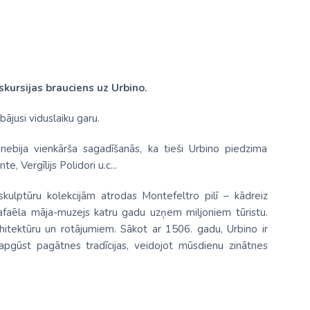
skursijas brauciens uz Urbino.
bājusi viduslaiku garu.
nebija vienkārša sagadīšanās, ka tieši Urbino piedzima
, Vergīlijs Polidori u.c...
ulptūru kolekcijām atrodas Montefeltro pilī – kādreiz
afaēla māja-muzejs katru gadu uzņem miljoniem tūristu.
rhitektūru un rotājumiem. Sākot ar 1506. gadu, Urbino ir
 apgūst pagātnes tradīcijas, veidojot mūsdienu zinātnes