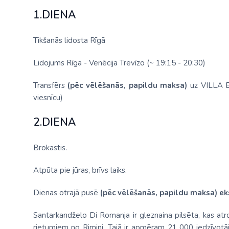
1.DIENA
Tikšanās lidosta Rīgā
Lidojums Rīga - Venēcija Trevīzo (~ 19:15 - 20:30)
Transfērs
(pēc vēlēšanās, papildu maksa)
uz VILLA EL
viesnīcu)
2.DIENA
Brokastis.
Atpūta pie jūras, brīvs laiks.
Dienas otrajā pusē
(pēc vēlēšanās, papildu maksa) eks
Santarkandželo Di Romanja ir gleznaina pilsēta, kas at
rietumiem no Rimini. Tajā ir apmēram 21 000 iedzīvotā