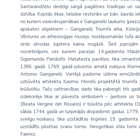
Santarandželo dedzīgi sargā pagātnes tradīcijas un sav
dzīvība. Koptās ēkas, lieliskie restorāni un bāri, šaurās i
no kuriem visievērojamākais ir Ganganelli laukums (piazza
apskates objektiem – Ganganelli Triumfa arka, Koleģiāl
Vēstures un arheoloģijas muzejs, noslēpumainās tufa alas
sirds atrodas Jupitera kalna nogāzē. Šeit joprojām 
nocietinājumi, virs kuriem paceļas 14.gadsimta Malat
Sigismunda Pandolfo Matatesta pavēles, tika izmantot
1386. gadā. 1769. gadā pāvesta amatā nokļuva Kleme
Antonio Ganganelli. Vietējā padome izlēma iemūžinā
uzbūvēta arhitekta Kasimo Morelli projektētā triumfa a
krūšutēlu. Taču celtniecības darbi tika pabeigti trīs 
izdekorēja tikai ar pāvesta simboliem – ģerboni un t
(Beata Vergine del Rosario) ir būvēta pēc arhitekta D
sākās 1744. gadā un turpinājās divpadsmit gadus. 1779. ga
svinīgu noskaņu, tika uzstādītas ērģeles. 19. gadsimt
uzstādīts pilsētas zvanu tornis. Neogotikas stila torn
Faencs.