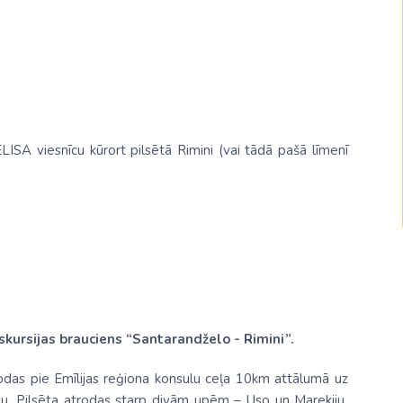
Malaizija
Nepāla
Omāna
Saūda Arābija
ISA viesnīcu kūrort pilsētā Rimini (vai tādā pašā līmenī
Singapūra
Šrilanka
Tadžikistāna
Taizeme
Uzbekistāna
Vjetnama
kursijas brauciens “Santarandželo - Rimini”.
rodas pie Emīlijas reģiona konsulu ceļa 10km attālumā uz
ju. Pilsēta atrodas starp divām upēm – Uso un Marekiju.