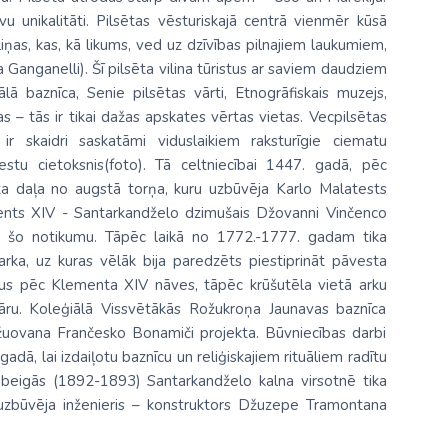
u unikalitāti. Pilsētas vēsturiskajā centrā vienmēr kūsā
eliņas, kas, kā likums, ved uz dzīvības pilnajiem laukumiem,
 Ganganelli). Šī pilsēta vilina tūristus ar saviem daudziem
ā baznīca, Senie pilsētas vārti, Etnogrāfiskais muzejs,
 – tās ir tikai dažas apskates vērtas vietas. Vecpilsētas
ir skaidri saskatāmi viduslaikiem raksturīgie ciematu
estu cietoksnis(foto). Tā celtniecībai 1447. gadā, pēc
a daļa no augstā torņa, kuru uzbūvēja Karlo Malatests
nts XIV - Santarkandželo dzimušais Džovanni Vinčenco
t šo notikumu. Tāpēc laikā no 1772.-1777. gadam tika
rka, uz kuras vēlāk bija paredzēts piestiprināt pāvesta
gadus pēc Klementa XIV nāves, tāpēc krūšutēla vietā arku
iāru. Koleģiālā Vissvētākās Rožukroņa Jaunavas baznīca
žuovana Frančesko Bonamiči projekta. Būvniecības darbi
dā, lai izdaiļotu baznīcu un reliģiskajiem rituāliem radītu
a beigās (1892-1893) Santarkandželo kalna virsotnē tika
i uzbūvēja inženieris – konstruktors Džuzepe Tramontana