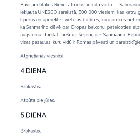
Pavisam blakus Rimini atrodas unikāla vieta — Sanmarīno, 
iekļauta UNESCO sarakstā. 500 000 viesiem, kas katru g
liķierus un apmeklēt vietējas bodītes, kuru preces netiek 
ka Sanmarīno dēvē par Eiropas balkonu, pateicoties el
augstuma. Turklāt, tieši uz šejieni, pie Sanmarīno Repub
visas pasaules, kuru vidū ir Romas pāvesti un pareizticīgie
Atgriešanās viesnīcā.
4.DIENA
Brokastis.
Atpūta pie jūras.
5.DIENA
Brokastis.