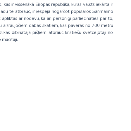
kas ir vissenākā Eiropas republika, kuras valsts iekārta ir
adu te atbrauc, ir iespēja nogaršot populāros Sanmarīno
apliktas ar nodevu, kā arī personīgi pārliecināties par to,
pu aizraujošiem dabas skatiem, kas paveras no 700 metru
likas dibinātāja pīšļiem atbrauc kristiešu svētceļotāji no
 mācītāji.