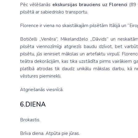
Pēc vēlēšanās
ekskursijas brauciens uz Florenci
(89 
pilsētā ar sabiedrisko transportu.
Florence ir viena no skaistākajām pilsētām Itālijā un “Eiro
Botičelli „Venēra”, Mikelandželo „Dāvids” un neskaitām
pilsēta viennozīmīgi atgriezīs baudu dzīvot, bet varbū
pilsētu, jūs ienirsiet mākslas un artefaktu virpulī. Flore
teātra dekorācijām, kas tika uzstādīta pirms vairākiem ga
platībā atrodas tik daudz unikālu mākslas darbu, kā ne
vēstures pieminekli.
Atgriešanās viesnīcā.
6.DIENA
Brokastis.
Brīva diena. Atpūta pie jūras.