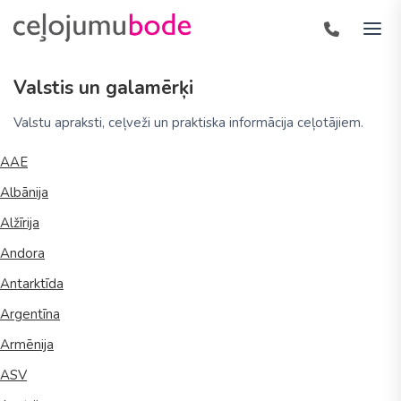
Valstis un galamērķi
Valstu apraksti, ceļveži un praktiska informācija ceļotājiem.
AAE
Albānija
Alžīrija
Andora
Antarktīda
Argentīna
Armēnija
ASV