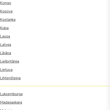
Kongo
Kosova
Kostarika
Kuba
Laosa
Latvija
Libāna
Lielbritānija
Lietuva
Lihtenšteina
Luksemburga
Madagaskara