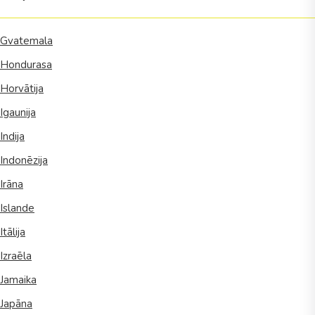
Gvatemala
Hondurasa
Horvātija
Igaunija
Indija
Indonēzija
Irāna
Islande
Itālija
Izraēla
Jamaika
Japāna