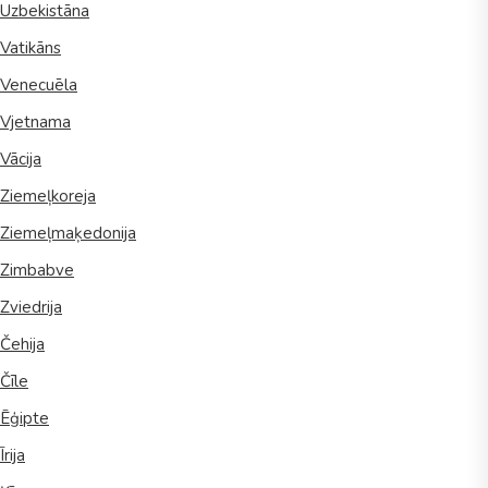
Uzbekistāna
Vatikāns
Venecuēla
Vjetnama
Vācija
Ziemeļkoreja
Ziemeļmaķedonija
Zimbabve
Zviedrija
Čehija
Čīle
Ēģipte
Īrija