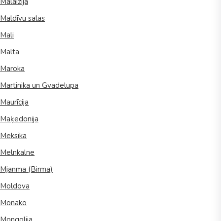
Malaizija
Maldīvu salas
Mali
Malta
Maroka
Martinika un Gvadelupa
Maurīcija
Maķedonija
Meksika
Melnkalne
Mjanma (Birma)
Moldova
Monako
Mongolija