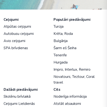
Ceļojumi
Populāri piedāvājumi
Atpūtas ceļojumi
Turcija
Autobusu ceļojumi
Krēta
,
Roda
Avio ceļojumi
Bulgārija
SPA brīvdienas
Šarm eš Šeiha
Tenerife
Hurgada
Impro
,
Interlux
,
Remiro
Novatours
,
Teztour
,
Coral
travel
Dažādi piedāvājumi
Cits
Skolēnu brīvlaikā
Noderīga informācija
Ceļojumi Lieldienās
Atstāt atsauksmi