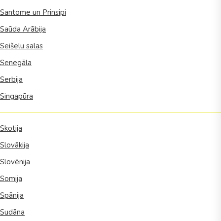
Santome un Prinsipi
Saūda Arābija
Seišelu salas
Senegāla
Serbija
Singapūra
Skotija
Slovākija
Slovēnija
Somija
Spānija
Sudāna