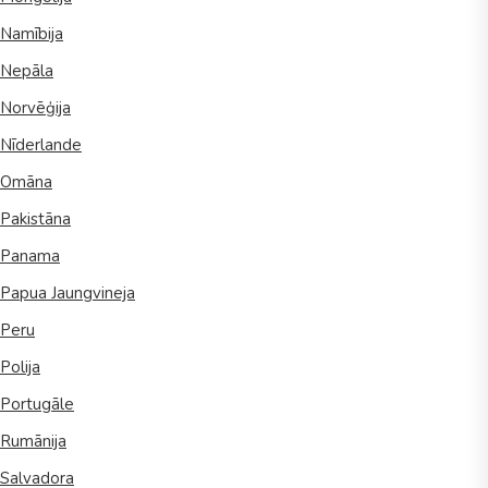
Namībija
Nepāla
Norvēģija
Nīderlande
Omāna
Pakistāna
Panama
Papua Jaungvineja
Peru
Polija
Portugāle
Rumānija
Salvadora