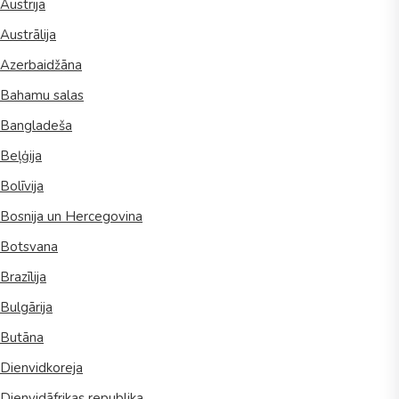
Austrija
Austrālija
Azerbaidžāna
Bahamu salas
Bangladeša
Beļģija
Bolīvija
Bosnija un Hercegovina
Botsvana
Brazīlija
Bulgārija
Butāna
Dienvidkoreja
Dienvidāfrikas republika