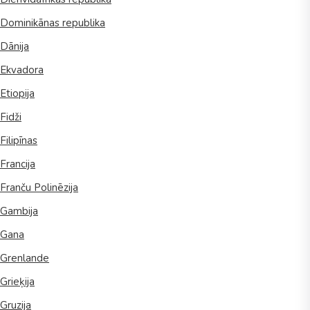
Dominikānas republika
Dānija
Ekvadora
Etiopija
Fidži
Filipīnas
Francija
Franču Polinēzija
Gambija
Gana
Grenlande
Grieķija
Gruzija