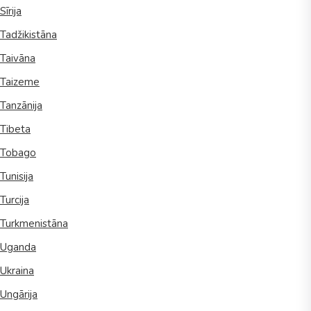
Sīrija
Tadžikistāna
Taivāna
Taizeme
Tanzānija
Tibeta
Tobago
Tunisija
Turcija
Turkmenistāna
Uganda
Ukraina
Ungārija