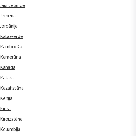
Jaunzēlande
Jemena
Jordānija
Kaboverde
Kambodža
Kamerūna
Kanāda
Katara
Kazahstāna
Kenija
Kipra
Kirgizstāna
Kolumbija