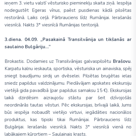
ieņem 3. vietu valstī vēsturisko pieminekļu skaita ziņā. Iespēja
nodegustēt Egeras vīnus, paēst pusdienas kādā pilsētas
restorānā. Laiks ceļā. Pārbrauciens līdz Rumānijai. Ierašanās
viesnīcā. Nakts 3* viesnīcā Rumānijas teritorijā.
3.diena. 04.09. „Pasakainā Transilvānija un tikšanās ar
saulaino Bulgāriju...”
Brokastis. Dodamies uz Transilvānijas galvaspilsētu
Brašovu
.
Karpatu kalnu ieskauta, sportiska, vēsturiska un ainaviska, spēj
sniegt baudījumu sirdij un dvēselei. Pilsētas bruģētas ielas
sniedz papildus valdzinājumu. Piedāvājam apskates ekskursiju
vietējā gida pavadībā (par papildus samaksu 15 €). Ekskursijas
laikā dzirdēsim aizraujošu stāstu par šeit dzīvojošās
neordinārās tautas vēsturi. Pēc ekskursijas, brīvajā laikā, Jums
būs iespēja nobaudīt vietējo virtuvi, iegādāties nacionālos
produktus, kas tipiski tikai Rumānijai. Pārbrauciens līdz
Bulgārijai. Ierašanās viesnīcā. Nakts 3* viesnīcā vienā no
labākajiem kūrortiem – Saulainais krasts.