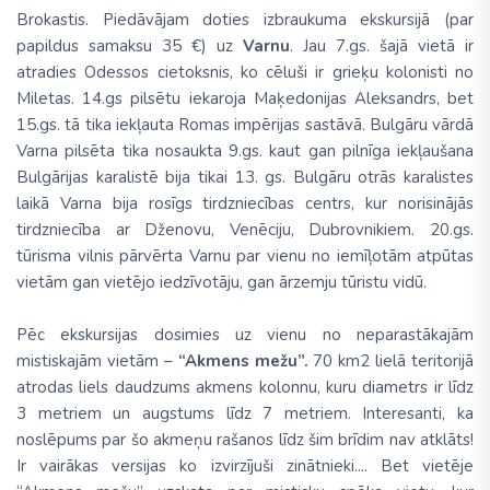
Brokastis. Piedāvājam doties izbraukuma ekskursijā (par
papildus samaksu 35 €) uz
Varnu
. Jau 7.gs. šajā vietā ir
atradies Odessos cietoksnis, ko cēluši ir grieķu kolonisti no
Miletas. 14.gs pilsētu iekaroja Maķedonijas Aleksandrs, bet
15.gs. tā tika iekļauta Romas impērijas sastāvā. Bulgāru vārdā
Varna pilsēta tika nosaukta 9.gs. kaut gan pilnīga iekļaušana
Bulgārijas karalistē bija tikai 13. gs. Bulgāru otrās karalistes
laikā Varna bija rosīgs tirdzniecības centrs, kur norisinājās
tirdzniecība ar Dženovu, Venēciju, Dubrovnikiem. 20.gs.
tūrisma vilnis pārvērta Varnu par vienu no iemīļotām atpūtas
vietām gan vietējo iedzīvotāju, gan ārzemju tūristu vidū.
Pēc ekskursijas dosimies uz vienu no neparastākajām
mistiskajām vietām –
“Akmens mežu”.
70 km2 lielā teritorijā
atrodas liels daudzums akmens kolonnu, kuru diametrs ir līdz
3 metriem un augstums līdz 7 metriem. Interesanti, ka
noslēpums par šo akmeņu rašanos līdz šim brīdim nav atklāts!
Ir vairākas versijas ko izvirzījuši zinātnieki.... Bet vietēje