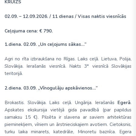
KRUĪZS
02.09. – 12.09.2026. / 11 dienas / Visas naktis viesnīcās
Ceļojuma cena: € 790.
1.diena. 02.09. „Un ceļojums sākas...”
Agri no rīta izbraukšana no Rīgas. Laiks ceļā. Lietuva, Polija,
Slovākija. Ierašanās viesnīcā. Nakts 3* viesnīcā Slovākijas
teritorijā.
2.diena. 03.09. „Vīnogulāju apskāvienos...”
Brokastis. Slovākija. Laiks ceļā. Ungārija. Ierašanās
Egerā
.
Apskates ekskursija vietējā gida pavadībā (par papildus
samaksu 15 €). Pilsēta ir slavena ar saviem arhitektūras
pieminekļiem, vīniem un ārstnieciskajiem avotiem. Cietoksnis,
turku laika minarets, katedrāle, Minoretu baznīca. Egera