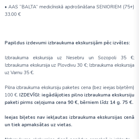
• AAS “BALTA” medicīniskā apdrošināšana SENIORIEM (75+)
33.00 €
Papildus izdevumi izbraukuma ekskursijām pēc izvēles:
Izbraukuma ekskursija uz Nesebru un Sozopoli 35 €;
Izbraukuma ekskursija uz Plovdivu 30 €; Izbraukuma ekskursija
uz Varnu 35 €.
Pilna izbraukuma ekskursiju paketes cena (bez ieejas biļetēm)
100 €.
IZDEVĪGI: iegādājoties pilno izbraukuma ekskursiju
paketi pirms ceļojuma cena 90 €, bērniem līdz 14 g. 75 €.
Ieejas biļetes nav iekļautas izbraukuma ekskursijas cenā
un tiek apmaksātas uz vietas.