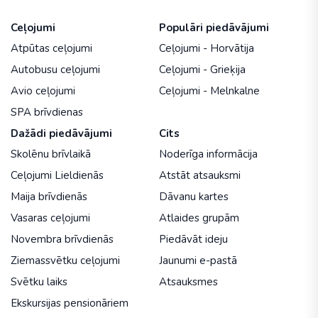
Ceļojumi
Populāri piedāvājumi
Atpūtas ceļojumi
Ceļojumi - Horvātija
Autobusu ceļojumi
Ceļojumi - Grieķija
Avio ceļojumi
Ceļojumi - Melnkalne
SPA brīvdienas
Dažādi piedāvājumi
Cits
Skolēnu brīvlaikā
Noderīga informācija
Ceļojumi Lieldienās
Atstāt atsauksmi
Maija brīvdienās
Dāvanu kartes
Vasaras ceļojumi
Atlaides grupām
Novembra brīvdienās
Piedāvāt ideju
Ziemassvētku ceļojumi
Jaunumi e-pastā
Svētku laiks
Atsauksmes
Ekskursijas pensionāriem