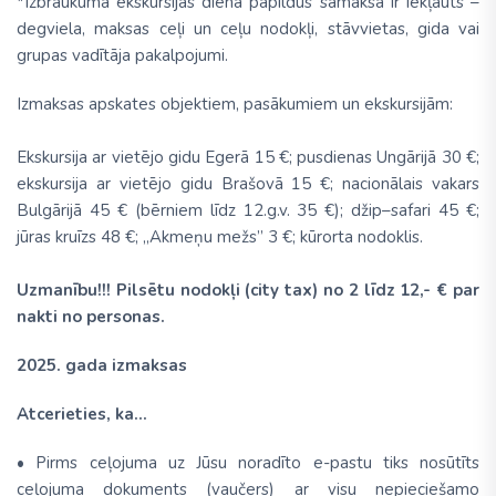
*Izbraukuma ekskursijas dienā papildus samaksā ir iekļauts –
degviela, maksas ceļi un ceļu nodokļi, stāvvietas, gida vai
grupas vadītāja pakalpojumi.
Izmaksas apskates objektiem, pasākumiem un ekskursijām:
Ekskursija ar vietējo gidu Egerā 15 €; pusdienas Ungārijā 30 €;
ekskursija ar vietējo gidu Brašovā 15 €; nacionālais vakars
Bulgārijā 45 € (bērniem līdz 12.g.v. 35 €); džip–safari 45 €;
jūras kruīzs 48 €; „Akmeņu mežs” 3 €; kūrorta nodoklis.
Uzmanību!!! Pilsētu nodokļi (city tax) no 2 līdz 12,- € par
nakti no personas.
2025. gada izmaksas
Atcerieties, ka...
• Pirms ceļojuma uz Jūsu noradīto e-pastu tiks nosūtīts
ceļojuma dokuments (vaučers) ar visu nepieciešamo