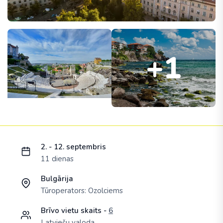
+1
Ielādējam piedāvājumu...
2. - 12. septembris
11 dienas
Bulgārija
Tūroperators:
Ozolciems
Brīvo vietu skaits -
6
Latviešu valoda