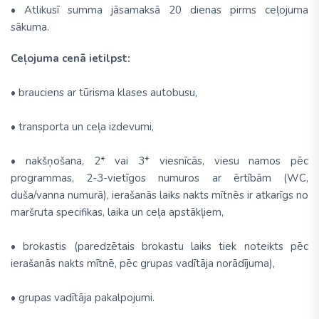
• Atlikusī summa jāsamaksā 20 dienas pirms ceļojuma
sākuma.
Ceļojuma cenā ietilpst:
• brauciens ar tūrisma klases autobusu,
• transporta un ceļa izdevumi,
• nakšņošana, 2* vai 3* viesnīcās, viesu namos pēc
programmas, 2-3-vietīgos numuros ar ērtībām (WC,
duša/vanna numurā), ierašanās laiks nakts mītnēs ir atkarīgs no
maršruta specifikas, laika un ceļa apstākļiem,
• brokastis (paredzētais brokastu laiks tiek noteikts pēc
ierašanās nakts mītnē, pēc grupas vadītāja norādījuma),
• grupas vadītāja pakalpojumi.