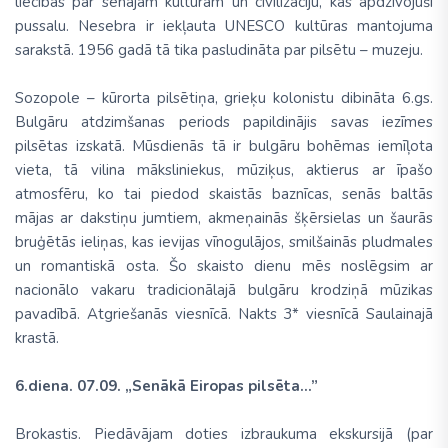
liecības par senajām kultūrām un civilizāciju, kas apdzīvojuši
pussalu. Nesebra ir iekļauta UNESCO kultūras mantojuma
sarakstā. 1956 gadā tā tika pasludināta par pilsētu – muzeju.
Sozopole – kūrorta pilsētiņa, grieķu kolonistu dibināta 6.gs.
Bulgāru atdzimšanas periods papildinājis savas iezīmes
pilsētas izskatā. Mūsdienās tā ir bulgāru bohēmas iemīļota
vieta, tā vilina māksliniekus, mūziķus, aktierus ar īpašo
atmosfēru, ko tai piedod skaistās baznīcas, senās baltās
mājas ar dakstiņu jumtiem, akmeņainās šķērsielas un šaurās
bruģētās ieliņas, kas ievijas vīnogulājos, smilšainās pludmales
un romantiskā osta. Šo skaisto dienu mēs noslēgsim ar
nacionālo vakaru tradicionālajā bulgāru krodziņā mūzikas
pavadībā. Atgriešanās viesnīcā. Nakts 3* viesnīcā Saulainajā
krastā.
6.diena. 07.09. „Senākā Eiropas pilsēta...”
Brokastis. Piedāvājam doties izbraukuma ekskursijā (par