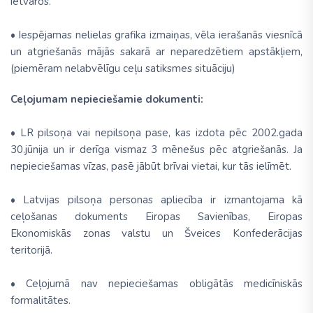
ietvaros.
• Iespējamas nelielas grafika izmaiņas, vēla ierašanās viesnīcā
un atgriešanās mājās sakarā ar neparedzētiem apstākļiem,
(piemēram nelabvēlīgu ceļu satiksmes situāciju)
Ceļojumam nepieciešamie dokumenti:
• LR pilsoņa vai nepilsoņa pase, kas izdota pēc 2002.gada
30.jūnija un ir derīga vismaz 3 mēnešus pēc atgriešanās. Ja
nepieciešamas vīzas, pasē jābūt brīvai vietai, kur tās ielīmēt.
• Latvijas pilsoņa personas apliecība ir izmantojama kā
ceļošanas dokuments Eiropas Savienības, Eiropas
Ekonomiskās zonas valstu un Šveices Konfederācijas
teritorijā.
• Ceļojumā nav nepieciešamas obligātās medicīniskās
formalitātes.