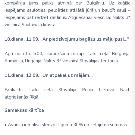
kompānija jums paliks atmiņā par Bulgāriju. Uz kuģīša
iespējams sauļoties, peldēties atklātā jūrā un baudīt sauli –
iespējams pat redzēt delfīnus. Atgriešanās viesnīcā. Nakts 3*
viesnīcā Saulainajā krastā.
10.diena. 11.09. „Ar piedzīvojumu bagāžu uz māju pusi...”
Agri no rīta, 5:00, izbraukšana mājup. Laiks ceļā. Bulgārija,
Rumānija, Ungārija. Nakts 3* viesnīcā Slovākijas teritorijā.
11.diena. 12.09. „Un atpakaļ uz mājām...”
Brokastis. Laiks ceļā. Slovākija. Polija. Lietuva. Naktī
atgriešanās Rīgā.
Samaksas kārtība
• Avansa iemaksa slēdzot līgumu 30% no ceļojuma summas.