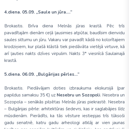
4.diena. 05.09. „Saule un jūra....”
Brokastis. Brīva diena Melnās jūras krastā. Pēc trīs
pavadītajām dienām ceļā ļausimies atpūtai, baudīsim dienvidu
saules siltumu un jūru. Vakaru var pavadīt kādā no kolorītajiem
krodziņiem, kur plašā klāstā tiek piedāvāta vietējā virtuve, kā
arī ļauties nakts dzīves virpulim. Nakts 3* viesnīcā Saulainajā
krastā.
5.diena. 06.09. „Bulgārijas pērles...”
Brokastis. Piedāvājam doties izbraukuma ekskursijā (par
papildus samaksu 35 €) uz
Nesebru un Sozopoli
. Nesebra un
Sozopola – senākās pilsētas Melnās jūras piekrastē. Nesebra
– Bulgārijas pērle: arhitektūras šedevrs, kas ir saglabājies līdz
mūsdienām. Pierādīts, ka tās vēsture iestiepjas trīs tūksoši
gadu senatnē, katru gadu arheologi atklāj ar vien jaunas