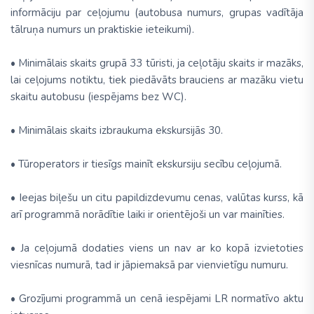
informāciju par ceļojumu (autobusa numurs, grupas vadītāja
tālruņa numurs un praktiskie ieteikumi).
• Minimālais skaits grupā 33 tūristi, ja ceļotāju skaits ir mazāks,
lai ceļojums notiktu, tiek piedāvāts brauciens ar mazāku vietu
skaitu autobusu (iespējams bez WC).
• Minimālais skaits izbraukuma ekskursijās 30.
• Tūroperators ir tiesīgs mainīt ekskursiju secību ceļojumā.
• Ieejas biļešu un citu papildizdevumu cenas, valūtas kurss, kā
arī programmā norādītie laiki ir orientējoši un var mainīties.
• Ja ceļojumā dodaties viens un nav ar ko kopā izvietoties
viesnīcas numurā, tad ir jāpiemaksā par vienvietīgu numuru.
• Grozījumi programmā un cenā iespējami LR normatīvo aktu