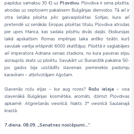
papildus samaksu 30 €) uz
Plovdivu
. Plovdiva ir sena pilsēta,
atrodas uz septiņiem pakalniem Bulgārijas dienvidos. Tā arī ir
otra lielāka pilsēta pēc galvaspilsētas Sofijas, kura arī
pretendē uz senākās Eiropas pilsētas titulu, Plovdiva atrodas
pie upes Marica, kas sadala pilsētu divās daļās. Ekskursijas
laikā apskatīsim Romas impērijas laika antīko teātri, kurš
savulaik varēja ietilpināt 6000 skatītājus. Pilsētā ir saglabājies
arī imperatora Adriana senais stadions, no kura paveras elpu
aizraujošs skats uz pilsētu. Savukārt uz Bunardžik pakalna 50-
jos gados bija uzstādīts slavenais piemineklis padomju
karavīram – atbrīvotājam Aļjošam.
Slavenās rožu eļļas – kur aug rozes?
Rožu ieleja
– visa
slavenākā Bulgārijas kosmētika, aromāti, dzimst Plovdivas
apkaimē. Atgriešanās viesnīcā. Nakts 3* viesnīcā Saulainajā
krastā.
7.diena. 08.09. „Senatnes noslēpumi...”