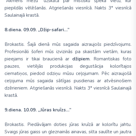
“Akmens mežu” uzskata par mistisku spēka vietu, kur
piepildās vēlēšanās. Atgriešanās viesnīcā. Nakts 3* viesnīcā
Saulainajā krastā.
8.diena. 09.09. „Džip-safari...”
Brokastis. Šajā dienā mūs sagaida aizraujošs piedzīvojums.
Profesionāli šoferi mūs izvizinās pa skaistām vietām, kuras
pieejams ir tikai braucienā ar
džipiem
. Romantiskas foto
pauzes, vietējās produkcijas degustācija kolorītajos
ciematiņos, piedod odziņu mūsu ceļojumam. Pēc aizraujošā
ceļojuma mūs sagaida sātīgas pusdienas ar atvēsinošiem
dzērieniem. Atgriešanās viesnīcā. Nakts 3* viesnīcā Saulainajā
krastā.
9.diena. 10.09. „Jūras kruīzs...”
Brokastis. Piedāvājam doties jūras kruīzā ar kolorītu jahtu.
Svaigs jūras gaiss un gleznainās ainavas, silta saulīte un jautra