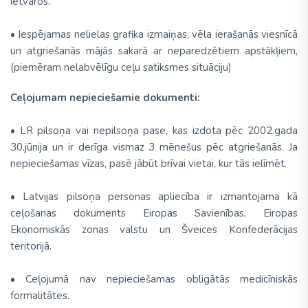
ietvaros.
• Iespējamas nelielas grafika izmaiņas, vēla ierašanās viesnīcā
un atgriešanās mājās sakarā ar neparedzētiem apstākļiem,
(piemēram nelabvēlīgu ceļu satiksmes situāciju)
Ceļojumam nepieciešamie dokumenti:
• LR pilsoņa vai nepilsoņa pase, kas izdota pēc 2002.gada
30.jūnija un ir derīga vismaz 3 mēnešus pēc atgriešanās. Ja
nepieciešamas vīzas, pasē jābūt brīvai vietai, kur tās ielīmēt.
• Latvijas pilsoņa personas apliecība ir izmantojama kā
ceļošanas dokuments Eiropas Savienības, Eiropas
Ekonomiskās zonas valstu un Šveices Konfederācijas
teritorijā.
• Ceļojumā nav nepieciešamas obligātās medicīniskās
formalitātes.