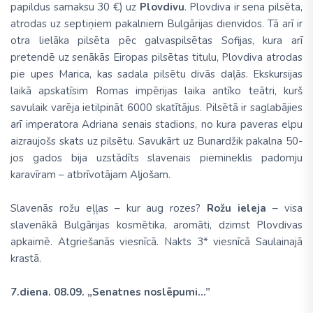
papildus samaksu 30 €) uz
Plovdivu
. Plovdiva ir sena pilsēta,
atrodas uz septiņiem pakalniem Bulgārijas dienvidos. Tā arī ir
otra lielāka pilsēta pēc galvaspilsētas Sofijas, kura arī
pretendē uz senākās Eiropas pilsētas titulu, Plovdiva atrodas
pie upes Marica, kas sadala pilsētu divās daļās. Ekskursijas
laikā apskatīsim Romas impērijas laika antīko teātri, kurš
savulaik varēja ietilpināt 6000 skatītājus. Pilsētā ir saglabājies
arī imperatora Adriana senais stadions, no kura paveras elpu
aizraujošs skats uz pilsētu. Savukārt uz Bunardžik pakalna 50-
jos gados bija uzstādīts slavenais piemineklis padomju
karavīram – atbrīvotājam Aļjošam.
Slavenās rožu eļļas – kur aug rozes?
Rožu ieleja
– visa
slavenākā Bulgārijas kosmētika, aromāti, dzimst Plovdivas
apkaimē. Atgriešanās viesnīcā. Nakts 3* viesnīcā Saulainajā
krastā.
7.diena. 08.09. „Senatnes noslēpumi...”