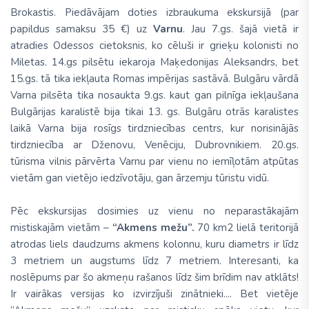
Brokastis. Piedāvājam doties izbraukuma ekskursijā (par
papildus samaksu 35 €) uz
Varnu
. Jau 7.gs. šajā vietā ir
atradies Odessos cietoksnis, ko cēluši ir grieķu kolonisti no
Miletas. 14.gs pilsētu iekaroja Maķedonijas Aleksandrs, bet
15.gs. tā tika iekļauta Romas impērijas sastāvā. Bulgāru vārdā
Varna pilsēta tika nosaukta 9.gs. kaut gan pilnīga iekļaušana
Bulgārijas karalistē bija tikai 13. gs. Bulgāru otrās karalistes
laikā Varna bija rosīgs tirdzniecības centrs, kur norisinājās
tirdzniecība ar Dženovu, Venēciju, Dubrovnikiem. 20.gs.
tūrisma vilnis pārvērta Varnu par vienu no iemīļotām atpūtas
vietām gan vietējo iedzīvotāju, gan ārzemju tūristu vidū.
Pēc ekskursijas dosimies uz vienu no neparastākajām
mistiskajām vietām –
“Akmens mežu”.
70 km2 lielā teritorijā
atrodas liels daudzums akmens kolonnu, kuru diametrs ir līdz
3 metriem un augstums līdz 7 metriem. Interesanti, ka
noslēpums par šo akmeņu rašanos līdz šim brīdim nav atklāts!
Ir vairākas versijas ko izvirzījuši zinātnieki.... Bet vietēje