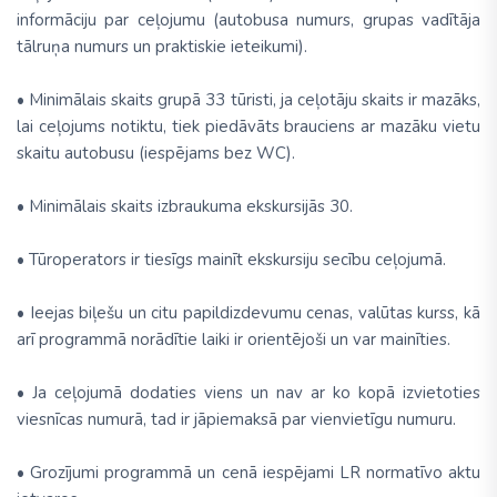
informāciju par ceļojumu (autobusa numurs, grupas vadītāja
tālruņa numurs un praktiskie ieteikumi).
• Minimālais skaits grupā 33 tūristi, ja ceļotāju skaits ir mazāks,
lai ceļojums notiktu, tiek piedāvāts brauciens ar mazāku vietu
skaitu autobusu (iespējams bez WC).
• Minimālais skaits izbraukuma ekskursijās 30.
• Tūroperators ir tiesīgs mainīt ekskursiju secību ceļojumā.
• Ieejas biļešu un citu papildizdevumu cenas, valūtas kurss, kā
arī programmā norādītie laiki ir orientējoši un var mainīties.
• Ja ceļojumā dodaties viens un nav ar ko kopā izvietoties
viesnīcas numurā, tad ir jāpiemaksā par vienvietīgu numuru.
• Grozījumi programmā un cenā iespējami LR normatīvo aktu