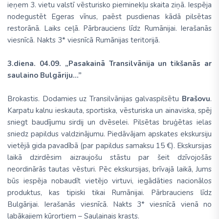
ieņem 3. vietu valstī vēsturisko pieminekļu skaita ziņā. Iespēja
nodegustēt Egeras vīnus, paēst pusdienas kādā pilsētas
restorānā. Laiks ceļā. Pārbrauciens līdz Rumānijai. Ierašanās
viesnīcā. Nakts 3* viesnīcā Rumānijas teritorijā.
3.diena. 04.09. „Pasakainā Transilvānija un tikšanās ar
saulaino Bulgāriju...”
Brokastis. Dodamies uz Transilvānijas galvaspilsētu
Brašovu
.
Karpatu kalnu ieskauta, sportiska, vēsturiska un ainaviska, spēj
sniegt baudījumu sirdij un dvēselei. Pilsētas bruģētas ielas
sniedz papildus valdzinājumu. Piedāvājam apskates ekskursiju
vietējā gida pavadībā (par papildus samaksu 15 €). Ekskursijas
laikā dzirdēsim aizraujošu stāstu par šeit dzīvojošās
neordinārās tautas vēsturi. Pēc ekskursijas, brīvajā laikā, Jums
būs iespēja nobaudīt vietējo virtuvi, iegādāties nacionālos
produktus, kas tipiski tikai Rumānijai. Pārbrauciens līdz
Bulgārijai. Ierašanās viesnīcā. Nakts 3* viesnīcā vienā no
labākajiem kūrortiem – Saulainais krasts.