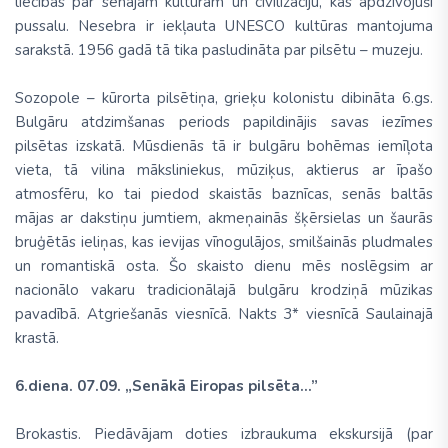
liecības par senajām kultūrām un civilizāciju, kas apdzīvojuši
pussalu. Nesebra ir iekļauta UNESCO kultūras mantojuma
sarakstā. 1956 gadā tā tika pasludināta par pilsētu – muzeju.
Sozopole – kūrorta pilsētiņa, grieķu kolonistu dibināta 6.gs.
Bulgāru atdzimšanas periods papildinājis savas iezīmes
pilsētas izskatā. Mūsdienās tā ir bulgāru bohēmas iemīļota
vieta, tā vilina māksliniekus, mūziķus, aktierus ar īpašo
atmosfēru, ko tai piedod skaistās baznīcas, senās baltās
mājas ar dakstiņu jumtiem, akmeņainās šķērsielas un šaurās
bruģētās ieliņas, kas ievijas vīnogulājos, smilšainās pludmales
un romantiskā osta. Šo skaisto dienu mēs noslēgsim ar
nacionālo vakaru tradicionālajā bulgāru krodziņā mūzikas
pavadībā. Atgriešanās viesnīcā. Nakts 3* viesnīcā Saulainajā
krastā.
6.diena. 07.09. „Senākā Eiropas pilsēta...”
Brokastis. Piedāvājam doties izbraukuma ekskursijā (par