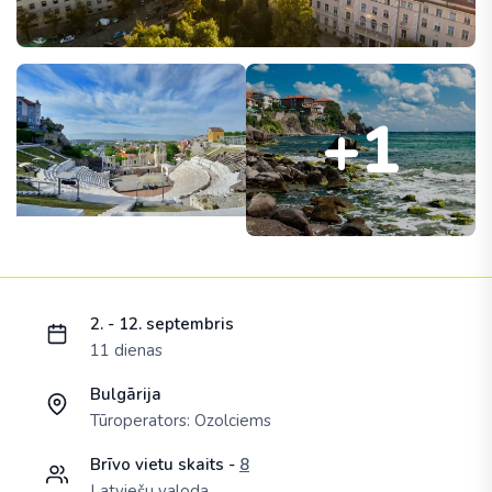
+1
Ielādējam piedāvājumu...
2. - 12. septembris
11 dienas
Bulgārija
Tūroperators:
Ozolciems
Brīvo vietu skaits -
8
Latviešu valoda