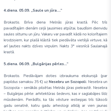
4.diena. 05.09. „Saule un jūra....”
Brokastis. Brīva diena Melnās jūras krastā. Pēc trīs
pavadītajām dienām ceļā ļausimies atpūtai, baudīsim dienvidu
saules siltumu un jūru. Vakaru var pavadīt kādā no kolorītajiem
krodziņiem, kur plašā klāstā tiek piedāvāta vietējā virtuve, kā
arī ļauties nakts dzīves virpulim. Nakts 3* viesnīcā Saulainajā
krastā.
5.diena. 06.09. „Bulgārijas pērles...”
Brokastis. Piedāvājam doties izbraukuma ekskursijā (par
papildus samaksu 35 €) uz
Nesebru un Sozopoli
. Nesebra un
Sozopola – senākās pilsētas Melnās jūras piekrastē. Nesebra
– Bulgārijas pērle: arhitektūras šedevrs, kas ir saglabājies līdz
mūsdienām. Pierādīts, ka tās vēsture iestiepjas trīs tūksoši
gadu senatnē, katru gadu arheologi atklāj ar vien jaunas