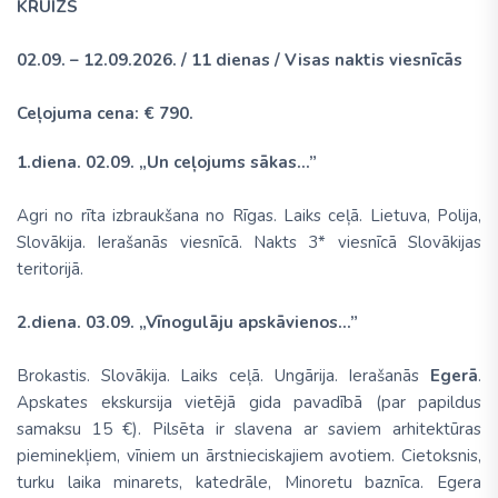
KRUĪZS
02.09. – 12.09.2026. / 11 dienas / Visas naktis viesnīcās
Ceļojuma cena: € 790.
1.diena. 02.09. „Un ceļojums sākas...”
Agri no rīta izbraukšana no Rīgas. Laiks ceļā. Lietuva, Polija,
Slovākija. Ierašanās viesnīcā. Nakts 3* viesnīcā Slovākijas
teritorijā.
2.diena. 03.09. „Vīnogulāju apskāvienos...”
Brokastis. Slovākija. Laiks ceļā. Ungārija. Ierašanās
Egerā
.
Apskates ekskursija vietējā gida pavadībā (par papildus
samaksu 15 €). Pilsēta ir slavena ar saviem arhitektūras
pieminekļiem, vīniem un ārstnieciskajiem avotiem. Cietoksnis,
turku laika minarets, katedrāle, Minoretu baznīca. Egera