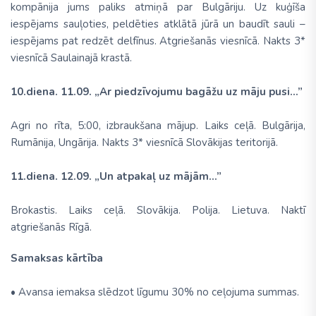
kompānija jums paliks atmiņā par Bulgāriju. Uz kuģīša
iespējams sauļoties, peldēties atklātā jūrā un baudīt sauli –
iespējams pat redzēt delfīnus. Atgriešanās viesnīcā. Nakts 3*
viesnīcā Saulainajā krastā.
10.diena. 11.09. „Ar piedzīvojumu bagāžu uz māju pusi...”
Agri no rīta, 5:00, izbraukšana mājup. Laiks ceļā. Bulgārija,
Rumānija, Ungārija. Nakts 3* viesnīcā Slovākijas teritorijā.
11.diena. 12.09. „Un atpakaļ uz mājām...”
Brokastis. Laiks ceļā. Slovākija. Polija. Lietuva. Naktī
atgriešanās Rīgā.
Samaksas kārtība
• Avansa iemaksa slēdzot līgumu 30% no ceļojuma summas.