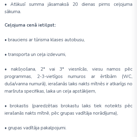
• Atlikusī summa jāsamaksā 20 dienas pirms ceļojuma
sākuma.
Ceļojuma cenā ietilpst:
• brauciens ar tūrisma klases autobusu,
• transporta un ceļa izdevumi,
• nakšņošana, 2* vai 3* viesnīcās, viesu namos pēc
programmas, 2-3-vietīgos numuros ar ērtībām (WC,
duša/vanna numurā), ierašanās laiks nakts mītnēs ir atkarīgs no
maršruta specifikas, laika un ceļa apstākļiem,
• brokastis (paredzētais brokastu laiks tiek noteikts pēc
ierašanās nakts mītnē, pēc grupas vadītāja norādījuma),
• grupas vadītāja pakalpojumi.