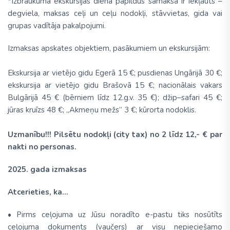
*Izbraukuma ekskursijas dienā papildus samaksā ir iekļauts –
degviela, maksas ceļi un ceļu nodokļi, stāvvietas, gida vai
grupas vadītāja pakalpojumi.
Izmaksas apskates objektiem, pasākumiem un ekskursijām:
Ekskursija ar vietējo gidu Egerā 15 €; pusdienas Ungārijā 30 €;
ekskursija ar vietējo gidu Brašovā 15 €; nacionālais vakars
Bulgārijā 45 € (bērniem līdz 12.g.v. 35 €); džip–safari 45 €;
jūras kruīzs 48 €; „Akmeņu mežs” 3 €; kūrorta nodoklis.
Uzmanību!!! Pilsētu nodokļi (city tax) no 2 līdz 12,- € par
nakti no personas.
2025. gada izmaksas
Atcerieties, ka...
• Pirms ceļojuma uz Jūsu noradīto e-pastu tiks nosūtīts
ceļojuma dokuments (vaučers) ar visu nepieciešamo