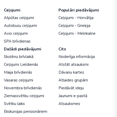
Ceļojumi
Populāri piedāvājumi
Atpūtas ceļojumi
Ceļojumi - Horvātija
Autobusu ceļojumi
Ceļojumi - Grieķija
Avio ceļojumi
Ceļojumi - Melnkalne
SPA brīvdienas
Dažādi piedāvājumi
Cits
Skolēnu brīvlaikā
Noderīga informācija
Ceļojumi Lieldienās
Atstāt atsauksmi
Maija brīvdienās
Dāvanu kartes
Vasaras ceļojumi
Atlaides grupām
Novembra brīvdienās
Piedāvāt ideju
Ziemassvētku ceļojumi
Jaunumi e-pastā
Svētku laiks
Atsauksmes
Ekskursijas pensionāriem