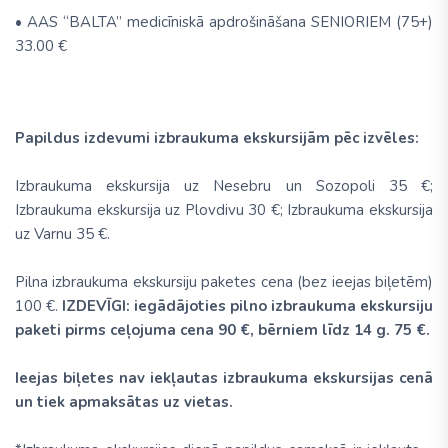
• AAS “BALTA” medicīniskā apdrošināšana SENIORIEM (75+)
33.00 €
Papildus izdevumi izbraukuma ekskursijām pēc izvēles:
Izbraukuma ekskursija uz Nesebru un Sozopoli 35 €;
Izbraukuma ekskursija uz Plovdivu 30 €; Izbraukuma ekskursija
uz Varnu 35 €.
Pilna izbraukuma ekskursiju paketes cena (bez ieejas biļetēm)
100 €.
IZDEVĪGI: iegādājoties pilno izbraukuma ekskursiju
paketi pirms ceļojuma cena 90 €, bērniem līdz 14 g. 75 €.
Ieejas biļetes nav iekļautas izbraukuma ekskursijas cenā
un tiek apmaksātas uz vietas.