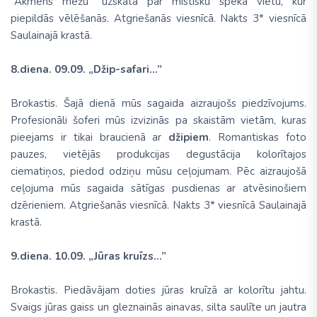
“Akmens mežu” uzskata par mistisku spēka vietu, kur
piepildās vēlēšanās. Atgriešanās viesnīcā. Nakts 3* viesnīcā
Saulainajā krastā.
8.diena. 09.09. „Džip-safari...”
Brokastis. Šajā dienā mūs sagaida aizraujošs piedzīvojums.
Profesionāli šoferi mūs izvizinās pa skaistām vietām, kuras
pieejams ir tikai braucienā ar
džipiem
. Romantiskas foto
pauzes, vietējās produkcijas degustācija kolorītajos
ciematiņos, piedod odziņu mūsu ceļojumam. Pēc aizraujošā
ceļojuma mūs sagaida sātīgas pusdienas ar atvēsinošiem
dzērieniem. Atgriešanās viesnīcā. Nakts 3* viesnīcā Saulainajā
krastā.
9.diena. 10.09. „Jūras kruīzs...”
Brokastis. Piedāvājam doties jūras kruīzā ar kolorītu jahtu.
Svaigs jūras gaiss un gleznainās ainavas, silta saulīte un jautra