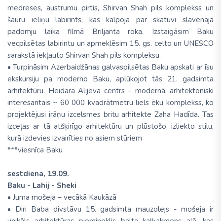
medreses, austrumu pirtis, Shirvan Shah pils komplekss un
šauru ieliņu labirints, kas kalpoja par skatuvi slavenajā
padomju laika filmā Briljanta roka. Izstaigāsim Baku
vecpilsētas labirintu un apmeklēsim 15. gs. celto un UNESCO
sarakstā iekļauto Shirvan Shah pils kompleksu.
• Turpināsim Azerbaidžānas galvaspilsētas Baku apskati ar īsu
ekskursiju pa moderno Baku, aplūkojot tās 21. gadsimta
arhitektūru. Heidara Alijeva centrs – modernā, arhitektoniski
interesantais ~ 60 000 kvadrātmetru liels ēku komplekss, ko
projektējusi irāņu izcelsmes britu arhitekte Zaha Hadīda. Tas
izceļas ar tā atšķirīgo arhitektūru un plūstošo, izliekto stilu,
kurā izdevies izvairīties no asiem stūriem
***viesnīca Baku
sestdiena, 19.09.
Baku - Lahij - Sheki
• Juma mošeja – vecākā Kaukāzā
• Diri Baba divstāvu 15. gadsimta mauzolejs - mošeja ir