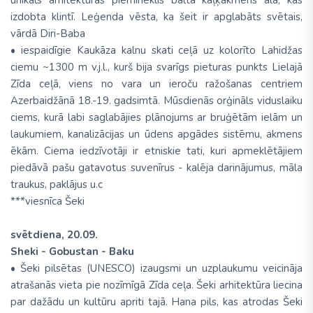
unikāls arhitektūras piemineklis balta kaļķakmens alā, kas
izdobta klintī. Leģenda vēsta, ka šeit ir apglabāts svētais,
vārdā Diri-Baba
• iespaidīgie Kaukāza kalnu skati ceļā uz kolorīto Lahidžas
ciemu ~1300 m v.j.l., kurš bija svarīgs pieturas punkts Lielajā
Zīda ceļā, viens no vara un ieroču ražošanas centriem
Azerbaidžānā 18.-19. gadsimtā. Mūsdienās orģināls viduslaiku
ciems, kurā labi saglabājies plānojums ar bruģētām ielām un
laukumiem, kanalizācijas un ūdens apgādes sistēmu, akmens
ēkām. Ciema iedzīvotāji ir etniskie tati, kuri apmeklētājiem
piedāvā pašu gatavotus suvenīrus - kalēja darinājumus, māla
traukus, paklājus u.c
***viesnīca Šeki
svētdiena, 20.09.
Sheki - Gobustan - Baku
• Šeki pilsētas (UNESCO) izaugsmi un uzplaukumu veicināja
atrašanās vieta pie nozīmīgā Zīda ceļa. Šeki arhitektūra liecina
par dažādu un kultūru apriti tajā. Hana pils, kas atrodas Šeki