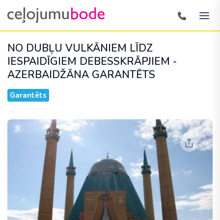
NO DUBĻU VULKĀNIEM LĪDZ
IESPAIDĪGIEM DEBESSKRĀPJIEM -
AZERBAIDŽĀNA
GARANTĒTS
Garantēts