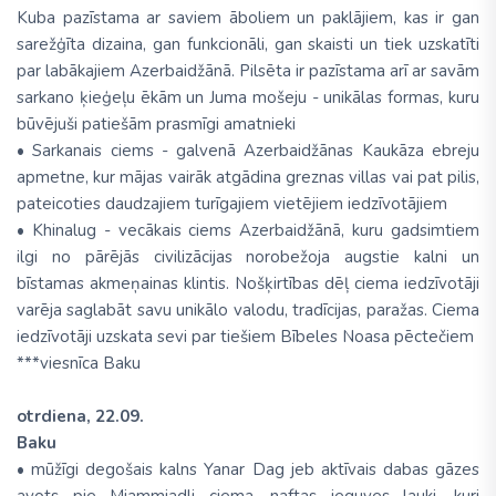
Kuba pazīstama ar saviem āboliem un paklājiem, kas ir gan
sarežģīta dizaina, gan funkcionāli, gan skaisti un tiek uzskatīti
par labākajiem Azerbaidžānā. Pilsēta ir pazīstama arī ar savām
sarkano ķieģeļu ēkām un Juma mošeju - unikālas formas, kuru
būvējuši patiešām prasmīgi amatnieki
• Sarkanais ciems - galvenā Azerbaidžānas Kaukāza ebreju
apmetne, kur mājas vairāk atgādina greznas villas vai pat pilis,
pateicoties daudzajiem turīgajiem vietējiem iedzīvotājiem
• Khinalug - vecākais ciems Azerbaidžānā, kuru gadsimtiem
ilgi no pārējās civilizācijas norobežoja augstie kalni un
bīstamas akmeņainas klintis. Nošķirtības dēļ ciema iedzīvotāji
varēja saglabāt savu unikālo valodu, tradīcijas, paražas. Ciema
iedzīvotāji uzskata sevi par tiešiem Bībeles Noasa pēctečiem
***viesnīca Baku
otrdiena, 22.09.
Baku
• mūžīgi degošais kalns Yanar Dag jeb aktīvais dabas gāzes