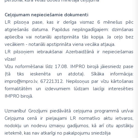
personai, kura vēlas doties minētajā ceļojumā
Ceļojumam nepieciešamie dokumenti
LR pilsoņa pase, kas ir derīga vismaz 6 mēnešus pēc
atgriešanās datuma. Papildus nepilngadīgajiem: dzimšanas
apliecība vai notariāli apstiprināta tās kopija. Ja ceļo bez
vecākiem - notariāli apstiprināta viena vecāka atļauja.
LR pilsoņiem iebraukšanai Azerbaidžānā ir nepieciešamas
vīzas!
Vīzu noformēšanai līdz 17.08. IMPRO birojā jāiesniedz pase
(tā tiks ieskenēta un atdota). Sīkāka informācija:
impro@impro.lv, 67221312. Nepilsoņus par vīzu kārtošanas
formalitātēm un izdevumiem lūdzam laicīgi interesēties
IMPRO birojā.
Uzmanību! Grozījumi piedāvātā ceļojuma programmā un/vai
Ceļojuma cenā ir pieļaujami LR normatīvo aktu ietvaros,
nodokļu un nodevu izmaiņu gadījumos, kā arī citu apstākļu
ietekmē, kas nav atkarīgi no pakalpojumu sniedzēja