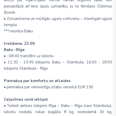
avots pie Mjammjadli ciema, naftas ieguves lauki, kuri
piesaistījuši arī kino ļaužu uzmanību, jo te filmējies Džeimss
Bonds
• Zoroastrisma un mūžīgās uguns svētvietu – Ateshgah uguns
templis
***viesnīca Baku
trešdiena, 23.09.
Baku -Rīga
• ~08:40 transfērs uz lidostu
• 11:30 - 13:45 lidojums Baku – Stambula, 16:00 - 18:05
lidojums Stambula - Rīga
Piemaksa par komfortu un atlaides
• piemaksa par vienvietīgu istabu viesnīcā EUR 150
Ceļazīmes cenā ietilpst
• Turkish airlines lidojumi Rīga – Baku – Rīga (caur Stambulu),
lidostu nodokļi, rokas bagāža 8 kg, nododamā 30 kg,