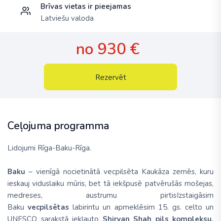
Brīvas vietas ir pieejamas
Latviešu valoda
no 930 €
Rezervēt
Ceļojuma programma
Lidojumi
Rīga-Baku-Rīga
.
Baku
– vienīgā nocietinātā vecpilsēta Kaukāza zemēs, kuru
ieskauj viduslaiku mūris, bet tā iekšpusē patvērušās mošejas,
medreses, austrumu pirtisIzstaigāsim
Baku
vecpilsētas
labirintu un apmeklēsim 15. gs. celto un
UNESCO sarakstā iekļauto
Shirvan Shah
pils kompleksu.