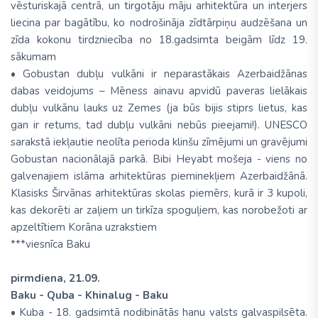
vēsturiskajā centrā, un tirgotāju māju arhitektūra un interjers
liecina par bagātību, ko nodrošināja zīdtārpiņu audzēšana un
zīda kokonu tirdzniecība no 18.gadsimta beigām līdz 19.
sākumam
• Gobustan dubļu vulkāni ir neparastākais Azerbaidžānas
dabas veidojums – Mēness ainavu apvidū paveras lielākais
dubļu vulkānu lauks uz Zemes (ja būs bijis stiprs lietus, kas
gan ir retums, tad dubļu vulkāni nebūs pieejami!). UNESCO
sarakstā iekļautie neolīta perioda klinšu zīmējumi un gravējumi
Gobustan nacionālajā parkā. Bibi Heyabt mošeja - viens no
galvenajiem islāma arhitektūras pieminekļiem Azerbaidžānā.
Klasisks Širvānas arhitektūras skolas piemērs, kurā ir 3 kupoli,
kas dekorēti ar zaļiem un tirkīza spoguļiem, kas norobežoti ar
apzeltītiem Korāna uzrakstiem
***viesnīca Baku
pirmdiena, 21.09.
Baku - Quba - Khinalug - Baku
• Kuba - 18. gadsimtā nodibinātās hanu valsts galvaspilsēta.