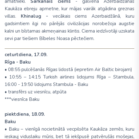
amatnieki.
Sarkanais ciems
- galvenā Azerbaidžānas
Kaukāza ebreju apmetne, kur mājas vairāk atgādina greznas
villas.
Khinalug
-
vecākais ciems Azerbaidžānā, kuru
gadsimtiem ilgi no pārējās civilizācijas norobežoja augstie
kalni un bīstamas akmeņainas klintis. Ciema iedzīvotāji uzskata
sevi par tiešiem Bībeles Noasa pēctečiem.
ceturtdiena, 17.09.
Rīga - Baku
• 08:55 pulcēšanās Rīgas lidostā (iepretim Air Baltic birojam)
• 10:55 – 14:15 Turkish airlines lidojums Rīga – Stambula,
16:00 - 19:50 lidojums Stambula - Baku
• transfērs uz viesnīcu, atpūta
***viesnīca Baku
piektdiena, 18.09.
Baku
• Baku – vienīgā nocietinātā vecpilsēta Kaukāza zemēs, kuru
ieskauj viduslaiku mūris, bet tā iekšpusē patvērušās mošejas,