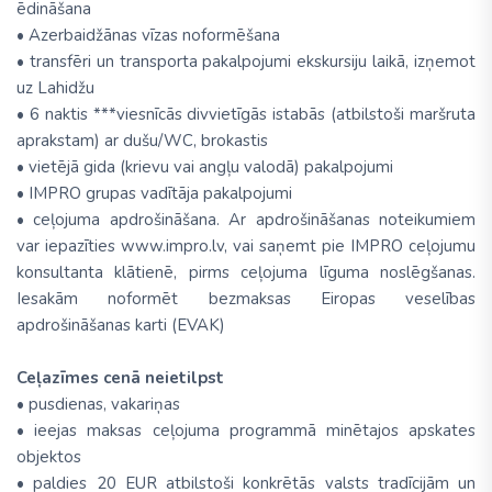
ēdināšana
• Azerbaidžānas vīzas noformēšana
• transfēri un transporta pakalpojumi ekskursiju laikā, izņemot
uz Lahidžu
• 6 naktis ***viesnīcās divvietīgās istabās (atbilstoši maršruta
aprakstam) ar dušu/WC, brokastis
• vietējā gida (krievu vai angļu valodā) pakalpojumi
• IMPRO grupas vadītāja pakalpojumi
• ceļojuma apdrošināšana. Ar apdrošināšanas noteikumiem
var iepazīties www.impro.lv, vai saņemt pie IMPRO ceļojumu
konsultanta klātienē, pirms ceļojuma līguma noslēgšanas.
Iesakām noformēt bezmaksas Eiropas veselības
apdrošināšanas karti (EVAK)
Ceļazīmes cenā neietilpst
• pusdienas, vakariņas
• ieejas maksas ceļojuma programmā minētajos apskates
objektos
• paldies 20 EUR atbilstoši konkrētās valsts tradīcijām un