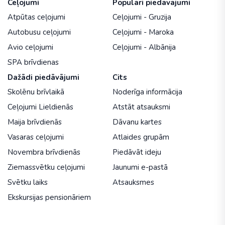
Ceļojumi
Populāri piedāvājumi
Atpūtas ceļojumi
Ceļojumi - Gruzija
Autobusu ceļojumi
Ceļojumi - Maroka
Avio ceļojumi
Ceļojumi - Albānija
SPA brīvdienas
Dažādi piedāvājumi
Cits
Skolēnu brīvlaikā
Noderīga informācija
Ceļojumi Lieldienās
Atstāt atsauksmi
Maija brīvdienās
Dāvanu kartes
Vasaras ceļojumi
Atlaides grupām
Novembra brīvdienās
Piedāvāt ideju
Ziemassvētku ceļojumi
Jaunumi e-pastā
Svētku laiks
Atsauksmes
Ekskursijas pensionāriem