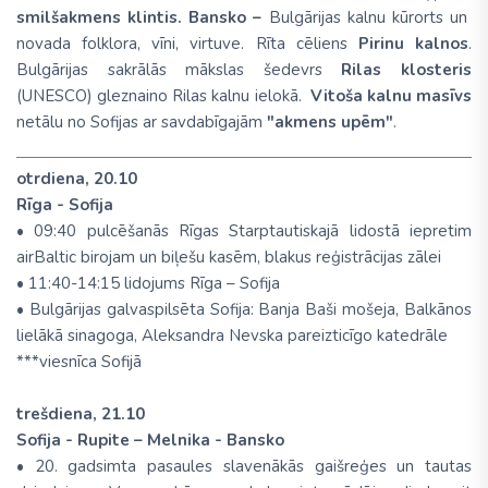
smilšakmens klintis. Bansko –
Bulgārijas kalnu kūrorts un
novada folklora, vīni, virtuve. Rīta cēliens
Pirinu kalnos
.
Bulgārijas sakrālās mākslas šedevrs
Rilas klosteris
(UNESCO)
gleznaino Rilas kalnu ielokā.
Vitoša kalnu masīvs
netālu no Sofijas ar savdabīgajām
"akmens upēm"
.
otrdiena, 20.10
Rīga - Sofija
• 09:40 pulcēšanās Rīgas Starptautiskajā lidostā iepretim
airBaltic birojam un biļešu kasēm, blakus reģistrācijas zālei
• 11:40-14:15 lidojums Rīga – Sofija
• Bulgārijas galvaspilsēta Sofija: Banja Baši mošeja, Balkānos
lielākā sinagoga, Aleksandra Nevska pareizticīgo katedrāle
***viesnīca Sofijā
trešdiena, 21.10
Sofija - Rupite – Melnika - Bansko
• 20. gadsimta pasaules slavenākās gaišreģes un tautas