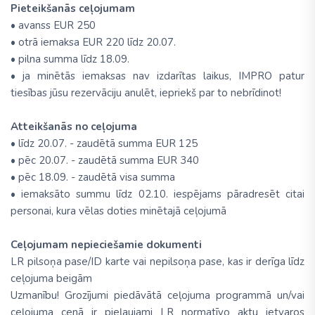
Pieteikšanās ceļojumam
• avanss EUR 250
• otrā iemaksa EUR 220 līdz 20.07.
• pilna summa līdz 18.09.
• ja minētās iemaksas nav izdarītas laikus, IMPRO patur
tiesības jūsu rezervāciju anulēt, iepriekš par to nebrīdinot!
Atteikšanās no ceļojuma
• līdz 20.07. - zaudētā summa EUR 125
• pēc 20.07. - zaudētā summa EUR 340
• pēc 18.09. - zaudētā visa summa
• iemaksāto summu līdz 02.10. iespējams pāradresēt citai
personai, kura vēlas doties minētajā ceļojumā
Ceļojumam nepieciešamie dokumenti
LR pilsoņa pase/ID karte vai nepilsoņa pase, kas ir derīga līdz
ceļojuma beigām
Uzmanību! Grozījumi piedāvātā ceļojuma programmā un/vai
ceļojuma cenā ir pieļaujami LR normatīvo aktu ietvaros