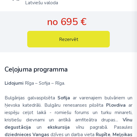
Latviešu valoda
no 695 €
Rezervēt
Ceļojuma programma
Lidojumi
Rīga – Sofija – Rīga.
Bulgārijas galvaspilsēta
Sofija
ar varenajiem bulvāriem un
Ņevska katedrāli. Bulgāru renesanses pilsēta
Plovdiva
ar
iespēju ceļot laikā - romiešu forums un turku minareti,
kristiešu dievnami un antīkā amfiteātra drupas...
Vīnu
degustācija
un
ekskursija
vīnu pagrabā. Pasaules
dziednieces Vangas
dzīves un darba vieta
Rupīte
,
Meļņikas