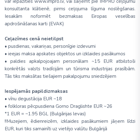
var iepazīties www.impro.lv, vai saņemt pie IMPRO ceļojumu
konsultanta klātienē, pirms ceļojuma līguma noslēgšanas.
Iesakām noformēt bezmaksas Eiropas veselības
apdrošināšanas karti (EVAK)
Ceļazīmes cenā neietilpst
• pusdienas, vakariņas, personīgie izdevumi
• ieejas maksa apskates objektos un izklaides pasākumos
• paldies apkalpojoajam personālam ~15 EUR atbilstoši
konkrētās valsts tradīcijām un tūrisma industrijas prasībām.
Tās tiks maksātas tiešajiem pakalpojumu sniedzējiem
Iespējamās papildizmaksas
• vīnu degustācija EUR ~18
• folkloras pēcpusdiena Gorno Draglishte EUR ~26
*1 EUR = ~1.95 BGL (Bulgārijas levas)
!!Muzejiem, ēdienreizēm, izklaides pasākumiem jāņem līdzi
EUR, kuri tiks samainīti uz vietējo valūtu Bulgārijā