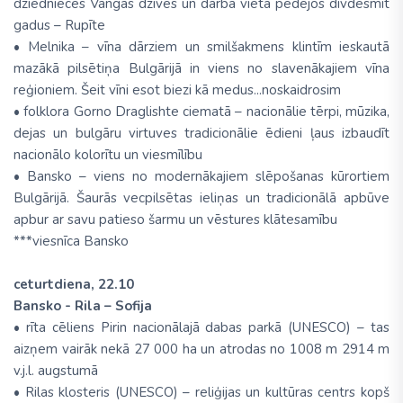
dziednieces Vangas dzīves un darba vieta pēdējos divdesmit
gadus – Rupīte
• Melnika – vīna dārziem un smilšakmens klintīm ieskautā
mazākā pilsētiņa Bulgārijā in viens no slavenākajiem vīna
reģioniem. Šeit vīni esot biezi kā medus...noskaidrosim
• folklora Gorno Draglishte ciematā – nacionālie tērpi, mūzika,
dejas un bulgāru virtuves tradicionālie ēdieni ļaus izbaudīt
nacionālo kolorītu un viesmīlību
• Bansko – viens no modernākajiem slēpošanas kūrortiem
Bulgārijā. Šaurās vecpilsētas ieliņas un tradicionālā apbūve
apbur ar savu patieso šarmu un vēstures klātesamību
***viesnīca Bansko
ceturtdiena, 22.10
Bansko - Rila – Sofija
• rīta cēliens Pirin nacionālajā dabas parkā (UNESCO) – tas
aizņem vairāk nekā 27 000 ha un atrodas no 1008 m 2914 m
v.j.l. augstumā
• Rilas klosteris (UNESCO) – reliģijas un kultūras centrs kopš