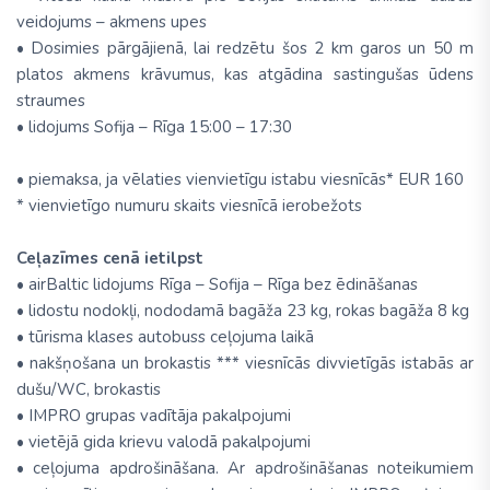
veidojums – akmens upes
• Dosimies pārgājienā, lai redzētu šos 2 km garos un 50 m
platos akmens krāvumus, kas atgādina sastingušas ūdens
straumes
• lidojums Sofija – Rīga 15:00 – 17:30
• piemaksa, ja vēlaties vienvietīgu istabu viesnīcās* EUR 160
* vienvietīgo numuru skaits viesnīcā ierobežots
Ceļazīmes cenā ietilpst
• airBaltic lidojums Rīga – Sofija – Rīga bez ēdināšanas
• lidostu nodokļi, nododamā bagāža 23 kg, rokas bagāža 8 kg
• tūrisma klases autobuss ceļojuma laikā
• nakšņošana un brokastis *** viesnīcās divvietīgās istabās ar
dušu/WC, brokastis
• IMPRO grupas vadītāja pakalpojumi
• vietējā gida krievu valodā pakalpojumi
• ceļojuma apdrošināšana. Ar apdrošināšanas noteikumiem