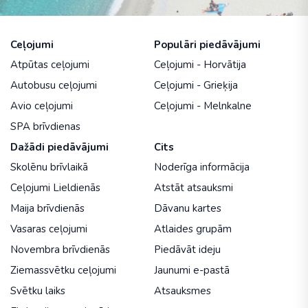
Ceļojumi
Populāri piedāvājumi
Atpūtas ceļojumi
Ceļojumi - Horvātija
Autobusu ceļojumi
Ceļojumi - Grieķija
Avio ceļojumi
Ceļojumi - Melnkalne
SPA brīvdienas
Dažādi piedāvājumi
Cits
Skolēnu brīvlaikā
Noderīga informācija
Ceļojumi Lieldienās
Atstāt atsauksmi
Maija brīvdienās
Dāvanu kartes
Vasaras ceļojumi
Atlaides grupām
Novembra brīvdienās
Piedāvāt ideju
Ziemassvētku ceļojumi
Jaunumi e-pastā
Svētku laiks
Atsauksmes