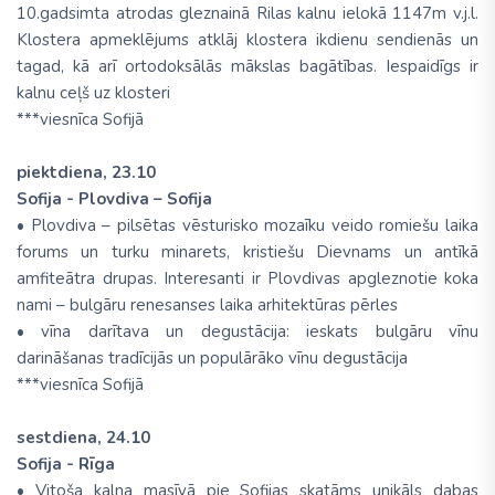
10.gadsimta atrodas gleznainā Rilas kalnu ielokā 1147m v.j.l.
Klostera apmeklējums atklāj klostera ikdienu sendienās un
tagad, kā arī ortodoksālās mākslas bagātības. Iespaidīgs ir
kalnu ceļš uz klosteri
***viesnīca Sofijā
piektdiena, 23.10
Sofija - Plovdiva – Sofija
• Plovdiva – pilsētas vēsturisko mozaīku veido romiešu laika
forums un turku minarets, kristiešu Dievnams un antīkā
amfiteātra drupas. Interesanti ir Plovdivas apgleznotie koka
nami – bulgāru renesanses laika arhitektūras pērles
• vīna darītava un degustācija: ieskats bulgāru vīnu
darināšanas tradīcijās un populārāko vīnu degustācija
***viesnīca Sofijā
sestdiena, 24.10
Sofija - Rīga
• Vitoša kalna masīvā pie Sofijas skatāms unikāls dabas