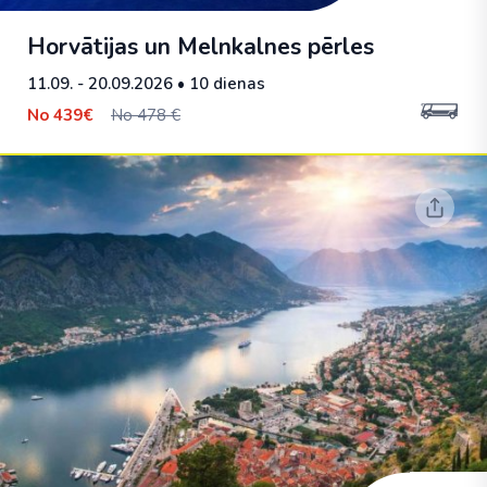
Horvātijas un Melnkalnes pērles
11.09. - 20.09.2026
• 10 dienas
No
439€
No 478 €