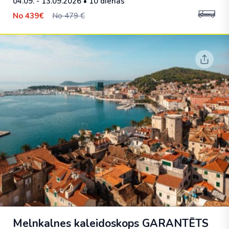
04.09. - 13.09.2026
• 10 dienas
No
439€
No 479 €
Melnkalnes kaleidoskops
GARANTĒTS