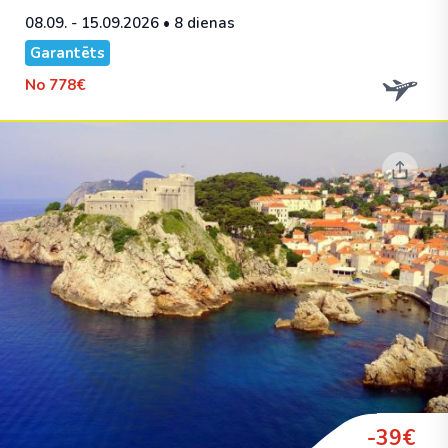
08.09. - 15.09.2026
• 8 dienas
Garantēts
No
778€
-39€