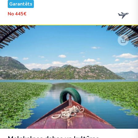
Garantēts
No
445€