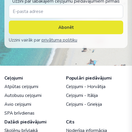
Uzzini par labākajiem ceļojumu piedāvājumiem pirmais
Abonēt
Uzzini vairāk par
privātuma politiku
Ceļojumi
Populāri piedāvājumi
Atpūtas ceļojumi
Ceļojumi - Horvātija
Autobusu ceļojumi
Ceļojumi - Itālija
Avio ceļojumi
Ceļojumi - Grieķija
SPA brīvdienas
Dažādi piedāvājumi
Cits
Skolēnu brīvlaikā
Noderīga informācija