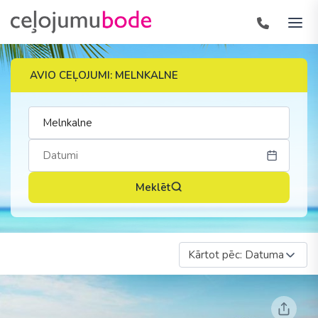
AVIO CEĻOJUMI: MELNKALNE
Meklēt
Kārtot pēc: Datuma