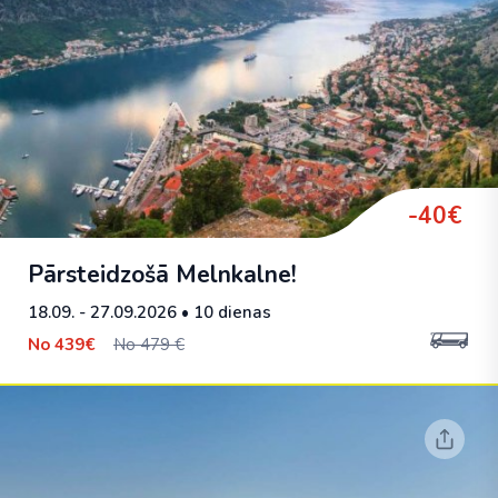
-40€
Pārsteidzošā Melnkalne!
18.09. - 27.09.2026
• 10 dienas
No
439€
No 479 €