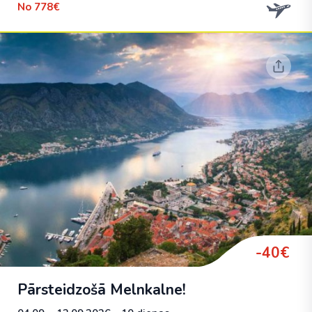
No
778€
-40€
Pārsteidzošā Melnkalne!