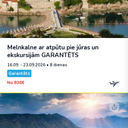
Melnkalne ar atpūtu pie jūras un
ekskursijām
GARANTĒTS
16.09. - 23.09.2026
• 8 dienas
Garantēts
No
838€