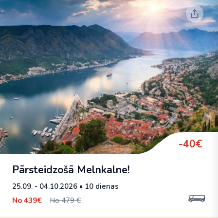
-40€
Pārsteidzošā Melnkalne!
25.09. - 04.10.2026
• 10 dienas
No
439€
No 479 €