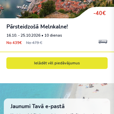
-40€
Pārsteidzošā Melnkalne!
16.10. - 25.10.2026
• 10 dienas
No
439€
No 479 €
Ielādēt vēl piedāvājumus
Jaunumi Tavā e-pastā