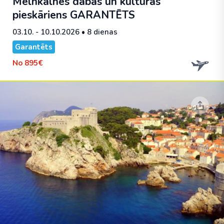
Melnkalnes dabas un kultūras
pieskāriens
GARANTĒTS
03.10. - 10.10.2026
• 8 dienas
Garantēts
No
895€