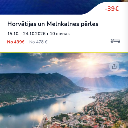
-39€
Horvātijas un Melnkalnes pērles
15.10. - 24.10.2026
• 10 dienas
No
439€
No 478 €