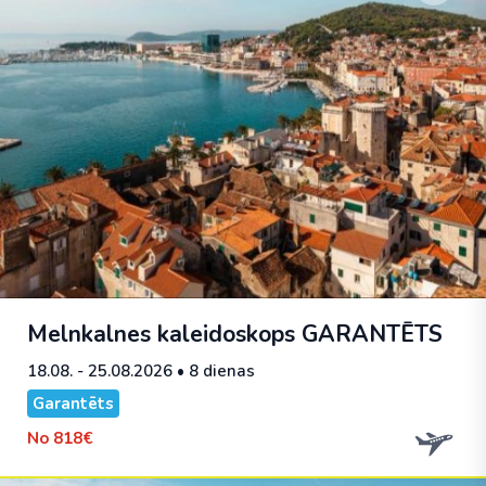
Melnkalnes kaleidoskops
GARANTĒTS
18.08. - 25.08.2026
• 8 dienas
Garantēts
No
818€