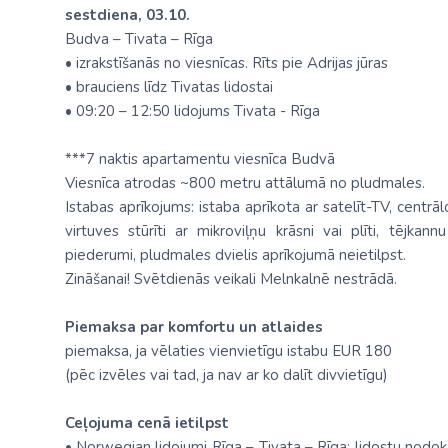
sestdiena, 03.10.
Budva – Tivata – Rīga
• izrakstīšanās no viesnīcas. Rīts pie Adrijas jūras
• brauciens līdz Tivatas lidostai
• 09:20 – 12:50 lidojums Tivata - Rīga
***7 naktis apartamentu viesnīca Budvā
Viesnīca atrodas ~800 metru attālumā no pludmales.
Istabas aprīkojums: istaba aprīkota ar satelīt-TV, centrā
virtuves stūrīti ar mikroviļņu krāsni vai plīti, tējk
piederumi, pludmales dvielis aprīkojumā neietilpst.
Zināšanai! Svētdienās veikali Melnkalnē nestrādā.
Piemaksa par komfortu un atlaides
piemaksa, ja vēlaties vienvietīgu istabu EUR 180
(pēc izvēles vai tad, ja nav ar ko dalīt divvietīgu)
Ceļojuma cenā ietilpst
• Norwegian lidojumi Rīga – Tivata – Rīga; lidostu no