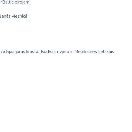
irBaltic birojam)
šanās viesnīcā
drijas jūras krastā. Budvas rivjēra ir Melnkalnes lielākais