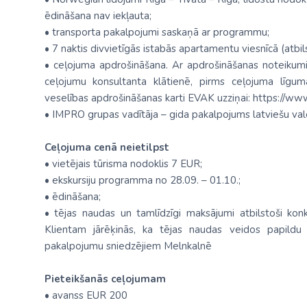
ēdināšana nav iekļauta;
• transporta pakalpojumi saskaņā ar programmu;
• 7 naktis divvietīgās istabās apartamentu viesnīcā (atb
• ceļojuma apdrošināšana. Ar apdrošināšanas noteikum
ceļojumu konsultanta klātienē, pirms ceļojuma līg
veselības apdrošināšanas karti EVAK uzziņai: https://ww
• IMPRO grupas vadītāja – gida pakalpojums latviešu va
Ceļojuma cenā neietilpst
• vietējais tūrisma nodoklis 7 EUR;
• ekskursiju programma no 28.09. – 01.10.;
• ēdināšana;
• tējas naudas un tamlīdzīgi maksājumi atbilstoši konk
Klientam jārēķinās, ka tējas naudas veidos papild
pakalpojumu sniedzējiem Melnkalnē
Pieteikšanās ceļojumam
• avanss EUR 200