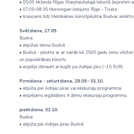
• 05:00 tikšanās Rīgas Starptautiskajā lidostā (iepretim a
• 07:05-08:35 Norwegian lidojums Rīga – Tivata
• brauciens līdz Melnkalnes kūrortpilsētai Budvai, iekārto
Svētdiena, 27.09.
Budva
• atpūtas diena Budvā
• Budva - pilsēta ar ar vairāk kā 2500 gadu senu vēsturi A
un populārākais kūrorts
• iespēja izbraukt ar kuģīti pa Adrijas jūru (~15 EUR)
Pirmdiena - ceturtdiena, 28.09.- 01.10.
• atpūta pie Adrijas jūras vai ekskursiju programma.
• iespējams iegādāties 4 dienu ekskursiju programmu
piektdiena, 02.10.
Budva
• atpūta pie Adrijas jūras Budvā