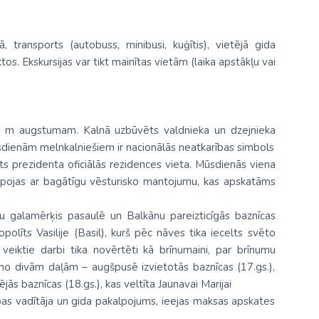
 transports (autobuss, minibusi, kuģītis), vietējā gida
s. Ekskursijas var tikt mainītas vietām (laika apstākļu vai
0 m augstumam. Kalnā uzbūvēts valdnieka un dzejnieka
sdienām melnkalniešiem ir nacionālās neatkarības simbols
sts prezidenta oficiālās rezidences vieta. Mūsdienās viena
epojas ar bagātīgu vēsturisko mantojumu, kas apskatāms
ešu galamērķis pasaulē un Balkānu pareizticīgās baznīcas
olīts Vasilije (Basil), kurš pēc nāves tika iecelts svēto
 veiktie darbi tika novērtēti kā brīnumaini, par brīnumu
āv no divām daļām – augšpusē izvietotās baznīcas (17.gs.),
s baznīcas (18.gs.), kas veltīta Jaunavai Marijai
upas vadītāja un gida pakalpojums, ieejas maksas apskates