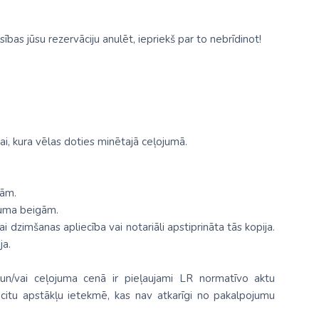
ības jūsu rezervāciju anulēt, iepriekš par to nebrīdinot!
i, kura vēlas doties minētajā ceļojumā.
gām.
juma beigām.
 dzimšanas apliecība vai notariāli apstiprināta tās kopija.
ja.
n/vai ceļojuma cenā ir pieļaujami LR normatīvo aktu
citu apstākļu ietekmē, kas nav atkarīgi no pakalpojumu