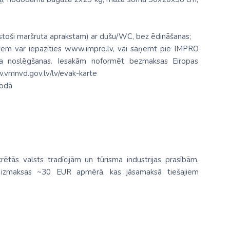
ilstoši maršruta aprakstam) ar dušu/WC, bez ēdināšanas;
iem var iepazīties www.impro.lv, vai saņemt pie IMPRO
uma noslēgšanas. Iesakām noformēt bezmaksas Eiropas
w.vmnvd.gov.lv/lv/evak-karte
lodā
rētās valsts tradīcijām un tūrisma industrijas prasībām.
u izmaksas ~30 EUR apmērā, kas jāsamaksā tiešajiem