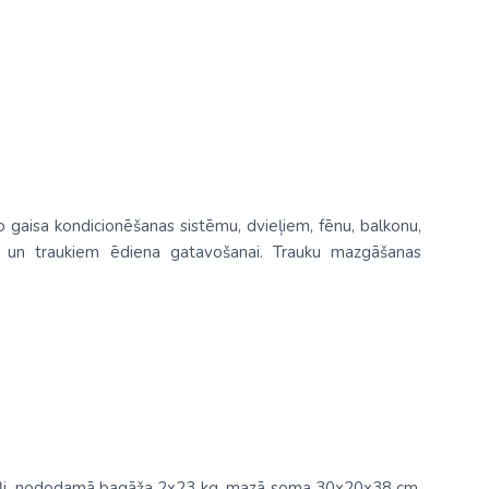
lo gaisa kondicionēšanas sistēmu, dvieļiem, fēnu, balkonu,
annu un traukiem ēdiena gatavošanai. Trauku mazgāšanas
dokļi, nododamā bagāža 2x23 kg, mazā soma 30x20x38 cm,