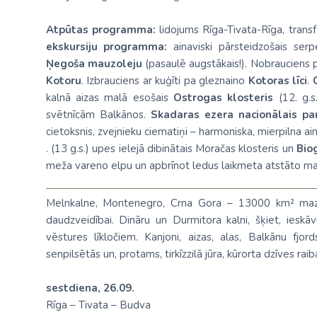
Atpūtas programma:
lidojums Rīga-Tivata-Rīga, trans
ekskursiju programma:
ainaviski pārsteidzošais ser
Ņegoša mauzoleju
(pasaulē augstākais!). Nobrauciens p
Kotoru
. Izbrauciens ar kuģīti pa gleznaino
Kotoras līci
.
kalnā aizas malā esošais
Ostrogas klosteris
(12. g.s
svētnīcām Balkānos.
Skadaras ezera nacionālais
pa
cietoksnis, zvejnieku ciematiņi – harmoniska, mierpilna ai
. (13 g.s.) upes ielejā dibinātais Moračas klosteris un
Bio
meža vareno elpu un apbrīnot ledus laikmeta atstāto ma
Melnkalne, Montenegro, Crna Gora – 13000 km² mazā v
daudzveidībai. Dināru un Durmitora kalni, šķiet, ieskāv
vēstures līkločiem. Kanjoni, aizas, alas, Balkānu fjord
senpilsētās un, protams, tirkīzzilā jūra, kūrorta dzīves raib
sestdiena, 26.09.
Rīga – Tivata – Budva