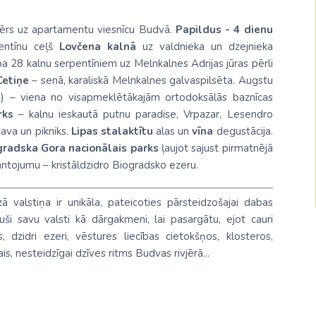
Malaizija
fērs uz apartamentu viesnīcu Budvā.
Papildus
- 4 dienu
Nepāla
pentīnu ceļš
Lovčena kalnā
uz valdnieka un dzejnieka
a 28 kalnu serpentīniem uz Melnkalnes Adrijas jūras pērli
Omāna
Cetiņe
– senā, karaliskā Melnkalnes galvaspilsēta. Augstu
Saūda Arābija
.) – viena no visapmeklētākajām ortodoksālās baznīcas
rks
– kalnu ieskautā putnu paradise,
Vrpazar
, Lesendro
Singapūra
nava un pikniks.
Lipas stalaktītu
alas un
vīna
degustācija.
gradska Gora nacionālais parks
ļaujot sajust pirmatnējā
Šrilanka
ntojumu – kristāldzidro Biogradsko ezeru.
Taizeme
alstiņa ir unikāla, pateicoties pārsteidzošajai dabas
Uzbekistāna
uši savu valsti kā dārgakmeni, lai pasargātu, ejot cauri
Vjetnama
s, dzidri ezeri, vēstures liecības cietokšņos, klosteros,
ais, nesteidzīgai dzīves ritms Budvas rivjērā...