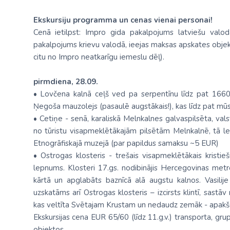
Ekskursiju programma un cenas vienai personai!
Cenā ietilpst: Impro gida pakalpojums latviešu valodā,
pakalpojums krievu valodā, ieejas maksas apskates objekto
citu no Impro neatkarīgu iemeslu dēļ).
pirmdiena, 28.09.
• Lovčena kalnā ceļš ved pa serpentīnu līdz pat 166
Ņegoša mauzolejs (pasaulē augstākais!), kas līdz pat mū
• Cetiņe - senā, karaliskā Melnkalnes galvaspilsēta, val
no tūristu visapmeklētākajām pilsētām Melnkalnē, tā l
Etnogrāfiskajā muzejā (par papildus samaksu ~5 EUR)
• Ostrogas klosteris - trešais visapmeklētākais kristi
lepnums. Klosteri 17.gs. nodibinājis Hercegovinas metrop
kārtā un apglabāts baznīcā alā augstu kalnos. Vasilije
uzskatāms arī Ostrogas klosteris – izcirsts klintī, sast
kas veltīta Svētajam Krustam un nedaudz zemāk - apakšējā
Ekskursijas cena EUR 65/60 (līdz 11.g.v.) transporta, gr
objektos.