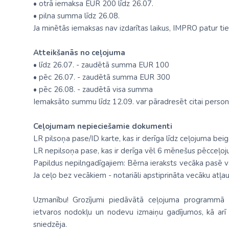
• otrā iemaksa EUR 200 līdz 26.07.
• pilna summa līdz 26.08.
Ja minētās iemaksas nav izdarītas laikus, IMPRO patur ties
Atteikšanās no ceļojuma
• līdz 26.07. - zaudētā summa EUR 100
• pēc 26.07. - zaudētā summa EUR 300
• pēc 26.08. - zaudētā visa summa
Iemaksāto summu līdz 12.09. var pāradresēt citai persona
Ceļojumam nepieciešamie dokumenti
LR pilsoņa pase/ID karte, kas ir derīga līdz ceļojuma bei
LR nepilsoņa pase, kas ir derīga vēl 6 mēnešus pēcceļo
Papildus nepilngadīgajiem: Bērna ieraksts vecāka pasē vai
Ja ceļo bez vecākiem - notariāli apstiprināta vecāku atļau
Uzmanību! Grozījumi piedāvātā ceļojuma programmā u
ietvaros nodokļu un nodevu izmaiņu gadījumos, kā arī 
sniedzēja.