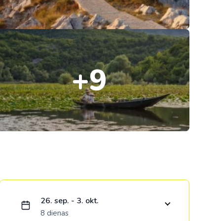
Kolumbija
Kostarika
Kuba
+9
Meksika
Panama
Ielādējam piedāvājumu...
26. sep. - 3. okt.
8 dienas