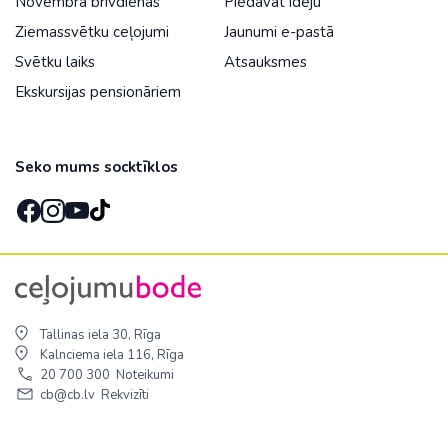
Novembra brīvdienās
Piedāvāt ideju
Ziemassvētku ceļojumi
Jaunumi e-pastā
Svētku laiks
Atsauksmes
Ekskursijas pensionāriem
Seko mums socktīklos
Tallinas iela 30, Rīga
Kalnciema iela 116, Rīga
20 700 300
Noteikumi
cb@cb.lv
Rekvizīti