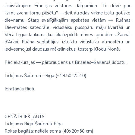
skaistākajiem Francijas vēstures dārgumiem. To dēvē par
“simt zvanu torņu pilsētu” — šeit atrodas virkne izcilu gotisko
dievnamu. Starp svarīgākajām apskates vietām — Ruānas
Dievmātes katedrāle, viduslaiku pusspāru māju kvartāli un
Vecā tirgus laukums, kur tika izpildīts nāves spriedums Žannai
d’Arkai. Ruāna saglabājusi izteiktu viduslaiku atmosfēru un
iedvesmojusi daudzus māksliniekus, tostarp Klodu Monē.
Pēc ekskursijas — pārbrauciens uz Briseles–Šarleruā lidostu.
Lidojums Šarleruā - Rīga (~19:50-23:10)
Ierašanās Rīgā.
CENĀ IR IEKĻAUTS
Lidojums Rīga-Šarleruā-Rīga
Rokas bagāža: neliela soma (40х20х30 cm)