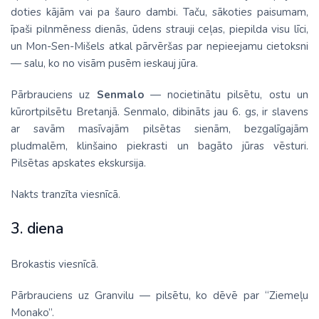
doties kājām vai pa šauro dambi. Taču, sākoties paisumam,
īpaši pilnmēness dienās, ūdens strauji ceļas, piepilda visu līci,
un Mon­-Sen­-Mišels atkal pārvēršas par nepieejamu cietoksni
— salu, ko no visām pusēm ieskauj jūra.
Pārbrauciens uz
Senmalo
— nocietinātu pilsētu, ostu un
kūrortpilsētu Bretanjā. Senmalo, dibināts jau 6. gs, ir slavens
ar savām masīvajām pilsētas sienām, bezgalīgajām
pludmalēm, klinšaino piekrasti un bagāto jūras vēsturi.
Pilsētas apskates ekskursija.
Nakts tranzīta viesnīcā.
3. diena
Brokastis viesnīcā.
Pārbrauciens uz Granvilu — pilsētu, ko dēvē par “Ziemeļu
Monako”.