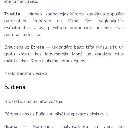
īstenu franču šiku.
Truvilla
— pirmais Normandijas kūrorts, kas kļuva populārs
pateicoties Flobēram un Dimā. Šeit saglabājušās
izsmalcinātas villas, pievilcīga promenāde, iecienīti zivju
restorāni un kazino.
Brauciens uz
Etreta
— leģendāro balto krīta klinšu, arku un
grotu krastu, kas iedvesmojis Monē un daudzus citus
māksliniekus. Skatu laukumu apmeklējums.
Nakts tranzīta viesnīcā.
5. diena
Brokastis, numuru atbrīvošana.
Pārbrauciens uz Ruānu un pilsētas apskates ekskursija.
Ruāna
— Normandijas galvaspilsēta un viens no