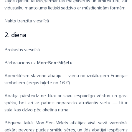
zaļos ganību laukus,šarmantās mazpilsētas un arhitektūru, kur
viduslaiku mantojums lieliski sadzīvo ar mūsdienīgām formām.
Nakts tranzīta viesnīcā
2. diena
Brokastis viesnīcā.
Pārbrauciens uz
Mon-Sen-Mišelu.
Apmeklēsim slaveno abatiju — vienu no izcilākajiem Francijas
simboliem (ieejas biļete no 16 €).
Abatija pārsteidz ne tikai ar savu iespaidīgo vēsturi un gara
spēku, bet arī ar patiesi neparasto atrašanās vietu — tā ir
sala, kas dzīvo pēc okeāna ritma.
Bēguma laikā Mon­-Sen­-Mišels atklājas visā savā varenībā:
apkārt paveras plašas smilšu sēres, un līdz abatijai iespējams