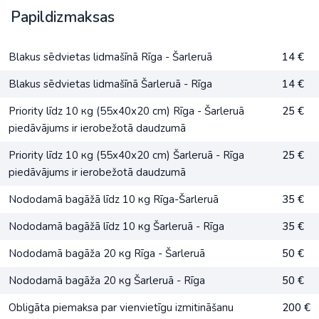
Papildizmaksas
Blakus sēdvietas lidmašīnā Rīga - Šarleruā
14 €
Blakus sēdvietas lidmašīnā Šarleruā - Rīga
14 €
Priority līdz 10 кg (55x40x20 cm) Rīga - Šarleruā
25 €
piedāvājums ir ierobežotā daudzumā
Priority līdz 10 кg (55x40x20 cm) Šarleruā - Rīga
25 €
piedāvājums ir ierobežotā daudzumā
Nododamā bagāžā līdz 10 кg Rīga-Šarleruā
35 €
Nododamā bagāžā līdz 10 кg Šarleruā - Rīga
35 €
Nododamā bagāža 20 кg Rīga - Šarleruā
50 €
Nododamā bagāža 20 кg Šarleruā - Rīga
50 €
Obligāta piemaksa par vienvietīgu izmitināšanu
200 €