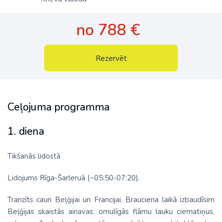
no 788 €
Rezervēt
Ceļojuma programma
1. diena
Tikšanās lidostā
Lidojums Rīga-Šarleruā (~05:50-07:20).
Tranzīts cauri Beļģijai un Francijai. Brauciena laikā izbaudīsim
Beļģijas skaistās ainavas: omulīgās flāmu lauku ciematiņus,