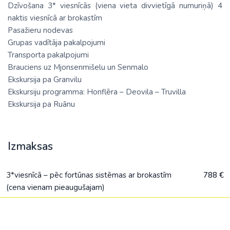
Dzīvošana 3* viesnīcās (viena vieta divvietīgā numuriņā) 4
naktis viesnīcā ar brokastīm
Pasažieru nodevas
Grupas vadītāja pakalpojumi
Transporta pakalpojumi
Brauciens uz Mjonsenmišelu un Senmalo
Ekskursija pa Granvilu
Ekskursiju programma: Honflēra – Deovila – Truvilla
Ekskursija pa Ruānu
Izmaksas
3*viesnīcā – pēc fortūnas sistēmas ar brokastīm
788 €
(cena vienam pieaugušajam)