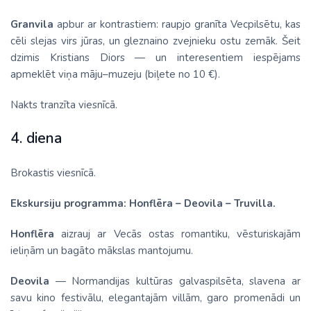
Granvila
apbur ar kontrastiem: raupjo granīta Vecpilsētu, kas
cēli slejas virs jūras, un gleznaino zvejnieku ostu zemāk. Šeit
dzimis Kristians Diors — un interesentiem iespējams
apmeklēt viņa māju–muzeju (biļete no 10 €).
Nakts tranzīta viesnīcā.
4. diena
Brokastis viesnīcā.
Ekskursiju programma: Honflēra – Deovila – Truvilla.
Honflēra
aizrauj ar Vecās ostas romantiku, vēsturiskajām
ieliņām un bagāto mākslas mantojumu.
Deovila
— Normandijas kultūras galvaspilsēta, slavena ar
savu kino festivālu, elegantajām villām, garo promenādi un