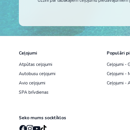
Uzzini par labākajiem ceļojumu piedāvājumiem 
Ceļojumi
Populāri p
Atpūtas ceļojumi
Ceļojumi - G
Autobusu ceļojumi
Ceļojumi - 
Avio ceļojumi
Ceļojumi - A
SPA brīvdienas
Seko mums socktīklos