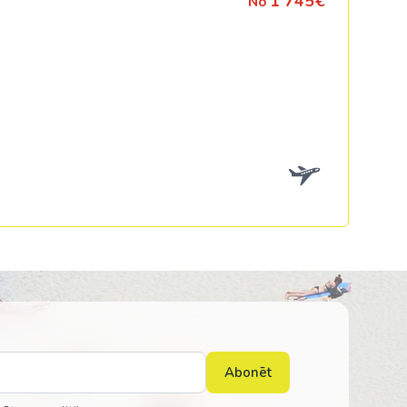
1 745€
No
Abonēt