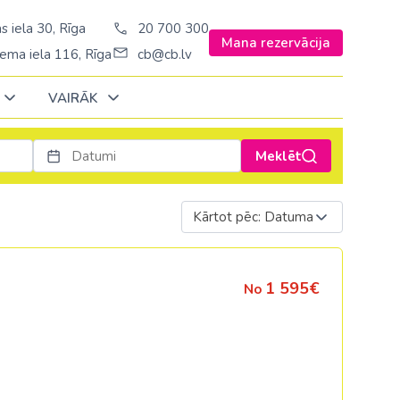
s iela 30, Rīga
20 700 300
Mana rezervācija
ema iela 116, Rīga
cb@cb.lv
VAIRĀK
Meklēt
Decembrī
Decembrī
Decembrī
Janvārī
Janvārī
Janvārī
Kārtot pēc: Datuma
Amerika
Amerika
Ungārija
Stambulā)
Argentīna
Vācija
1 595€
No
š. Stambulā/
ASV
Zviedrija
ēš. Stambulā)
Brazīlija
sēš. Stambulā)
Dominikānas republika
Kanāda