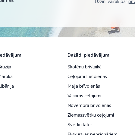
pirmais
Uzzini vairāk par
pri
iedāvājumi
Dažādi piedāvājumi
ruzija
Skolēnu brīvlaikā
Maroka
Ceļojumi Lieldienās
lbānija
Maija brīvdienās
Vasaras ceļojumi
Novembra brīvdienās
Ziemassvētku ceļojumi
Svētku laiks
Ekskursijas pensionāriem