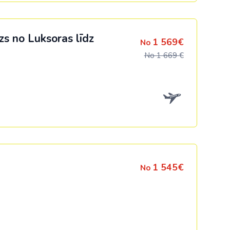
zs no Luksoras līdz
1 569€
No
No 1 669 €
1 545€
No