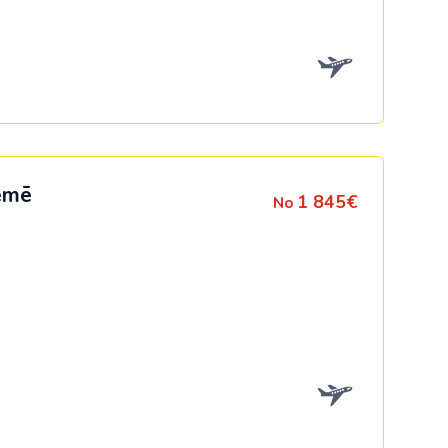
Kolumbija
Kostarika
Meksika
Panama
zemē
1 845€
No