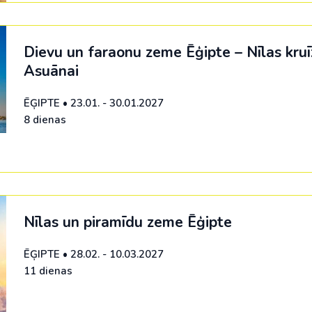
Malaizija
Nepāla
Dievu un faraonu zeme Ēģipte – Nīlas kruī
Omāna
Asuānai
Saūda Arābija
ĒĢIPTE
•
23.01. - 30.01.2027
Singapūra
8 dienas
Šrilanka
Tadžikistāna
Taizeme
Nīlas un piramīdu zeme Ēģipte
Uzbekistāna
ĒĢIPTE
•
28.02. - 10.03.2027
Vjetnama
11 dienas