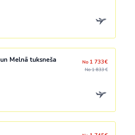
 un Melnā tuksneša
1 733€
No
No 1 833 €