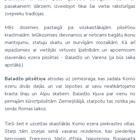
pasakainiem dārziem, izveidojot tikai šai vietai raksturīgas
zvejnieku tradīcijas.
Mēs dosimies pastaigā pa visskaistākajām pilsētiņu
krastmalām. Ielūkosimies dievnamos ar neticami bagātu ikonu
mantojumu, statuju skaitu un burvīgām mozaīkām. Kā arī
iepazīsimies ar vietējās virtuves īpatnībām un apciemosim
slavenāko ezera pilsētas - Baladžo un Varena (ja būs laika
apstākļi.)
Baladžo pilsētiņa
atrodas uz zemesraga, kas sadala Komo
ezeru divās daļās, un var lepoties ar savu neatkārtojamo
krasta līniju un Alpu skatiem. Baladžo kļuva par vienu no
pirmajām kūrortpilsētām Ziemeļitālijā, starpcitu tas notika jau
senās Romas laikos.
Tieši šeit ir uzceltas skaistākās Komo ezera piekrastes villas.
Starp tām izceļas senā vasaras rezidence, kas piederēja
hercogam Francesco Melzi d'Erila, Napoleona Bonaparta