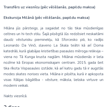
Transfērs uz viesnīcu (pēc vēlēšanās, papildu maksa)
Ekskursija Milānā (pēc vēlēšanās, papildu maksa)
Milāna jūs pārsteigs, ja sagaidat no tās tikai mūsdienīgas
celtnes un hi-tech stilu. Šajā pilsēgtā Jūs redzēsiet neskaitāmi
daudz vēsturisku pieminekļu, kā Sforcesko pili, ko radījis
Leonardo Da Vinči, slaveno La Skala teātri kā arī Doma
katedrāli, kurā glabājas kristietības pasaules mēroga relikvija –
viena no Tā Kunga krusta naglām. Milānai mūsdienās ir liela
nozīme kā Eiropas ekonomiskajam centram. 2015. gada šeit
tika rīkota Vispasaules izstāde, kā arī katru gadu tā ir augstās
modes skates norises vieta. Milāna ir pilsēta, kurā ir apkopota
visas Itālijas bāgātība - vēsture, māksla, lieliska virtuve un
moderni veikali.
Nakts viesnīcā.