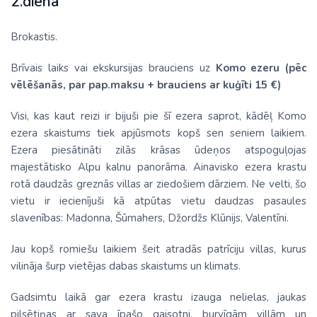
2.diena
Brokastis.
Brīvais laiks vai ekskursijas brauciens uz
Komo ezeru
(pēc
vēlēšanās, par pap.maksu + brauciens ar kuģīti 15 €)
Visi, kas kaut reizi ir bijuši pie šī ezera saprot, kādēļ Komo
ezera skaistums tiek apjūsmots kopš sen seniem laikiem.
Ezera piesātināti zilās krāsas ūdeņos atspoguļojas
majestātisko Alpu kalnu panorāma. Ainavisko ezera krastu
rotā daudzās greznās villas ar ziedošiem dārziem. Ne velti, šo
vietu ir iecienījuši kā atpūtas vietu daudzas pasaules
slavenības: Madonna, Šūmahers, Džordžs Klūnijs, Valentīni.
Jau kopš romiešu laikiem šeit atradās patrīciju villas, kurus
vilināja šurp vietējas dabas skaistums un klimats.
Gadsimtu laikā gar ezera krastu izauga nelielas, jaukas
pilsētiņas ar sava īpašo gaisotni, burvīgām villām un