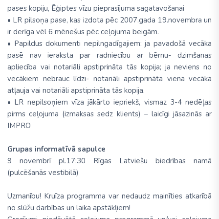
pases kopiju, Ēģiptes vīzu pieprasījuma sagatavošanai
• LR pilsoņa pase, kas izdota pēc 2007.gada 19.novembra un
ir derīga vēl 6 mēnešus pēc ceļojuma beigām.
• Papildus dokumenti nepilngadīgajiem: ja pavadošā vecāka
pasē nav ieraksta par radniecību ar bērnu- dzimšanas
apliecība vai notariāli apstiprināta tās kopija; ja neviens no
vecākiem nebrauc līdzi- notariāli apstiprināta viena vecāka
atļauja vai notariāli apstiprināta tās kopija.
• LR nepilsoņiem vīza jākārto iepriekš, vismaz 3-4 nedēļas
pirms ceļojuma (izmaksas sedz klients) – laicīgi jāsazinās ar
IMPRO
Grupas informatīvā sapulce
9 novembrī pl.17:30 Rīgas Latviešu biedrības namā
(pulcēšanās vestibilā)
Uzmanību! Kruīza programma var nedaudz mainīties atkarībā
no slūžu darbības un laika apstākļiem!