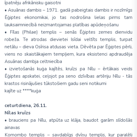
īpatnēju afrikānisku gaisotni
• Asuānas dambis – 1971. gadā pabeigtais dambis ir nozīmīgs
Ēģiptes ekonomikai, jo tas nodrošina lielas pirms tam
lauksaimniecībā neizmantojamas platības apūdeņošanu
• Fīlas (Philae) templis – senās Ēģiptes zemes dienvidu
robeža. Te atrodas dievietei Isīdai veltīts templis, turpat
netālu – dieva Osīrisa atdusas vieta. Dēvēta par Ēģiptes pērli,
viens no skaistākajiem tempļiem, kura eksistenci apdraudēja
Asuānas dambja celtniecība
• izvietošanās kuģa kajītēs, kruīzs pa Nīlu – ērtākais veids
Ēģiptes apskatei, ceļojot pa seno dzīvības artēriju Nīlu - tās
krastos risinājušies tūkstošiem gadu seni notikumi
kajīte uz ****kuģa
ceturtdiena, 26.11.
Nīlas kruīzs
• brauciens pa Nīlu, atpūta uz klāja, baudot garām slīdošās
ainavas
Komombo templis – savdabīgs dvīņu templis, kur paralēli