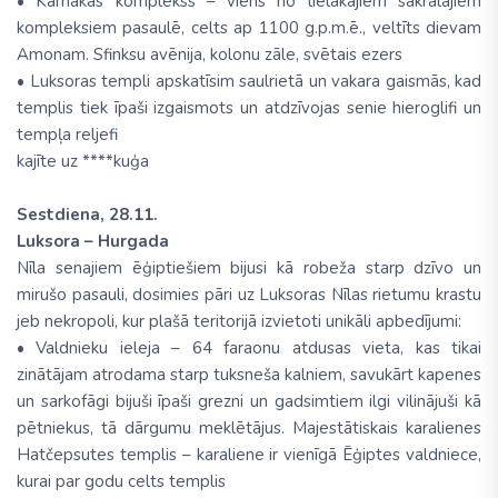
• Karnakas komplekss – viens no lielākajiem sakrālajiem
kompleksiem pasaulē, celts ap 1100 g.p.m.ē., veltīts dievam
Amonam. Sfinksu avēnija, kolonu zāle, svētais ezers
• Luksoras templi apskatīsim saulrietā un vakara gaismās, kad
templis tiek īpaši izgaismots un atdzīvojas senie hieroglifi un
tempļa reljefi
kajīte uz ****kuģa
Sestdiena, 28.11.
Luksora – Hurgada
Nīla senajiem ēģiptiešiem bijusi kā robeža starp dzīvo un
mirušo pasauli, dosimies pāri uz Luksoras Nīlas rietumu krastu
jeb nekropoli, kur plašā teritorijā izvietoti unikāli apbedījumi:
• Valdnieku ieleja – 64 faraonu atdusas vieta, kas tikai
zinātājam atrodama starp tuksneša kalniem, savukārt kapenes
un sarkofāgi bijuši īpaši grezni un gadsimtiem ilgi vilinājuši kā
pētniekus, tā dārgumu meklētājus. Majestātiskais karalienes
Hatčepsutes templis – karaliene ir vienīgā Ēģiptes valdniece,
kurai par godu celts templis