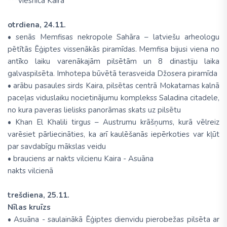
***viesnīca Kairā
otrdiena, 24.11.
• senās Memfisas nekropole Sahāra – latviešu arheologu
pētītās Ēģiptes vissenākās piramīdas. Memfisa bijusi viena no
antīko laiku varenākajām pilsētām un 8 dinastiju laika
galvaspilsēta. Imhotepa būvētā terasveida Džosera piramīda
• arābu pasaules sirds Kaira, pilsētas centrā Mokatamas kalnā
paceļas viduslaiku nocietinājumu komplekss Saladina citadele,
no kura paveras lielisks panorāmas skats uz pilsētu
• Khan El Khalili tirgus – Austrumu krāšņums, kurā vēlreiz
varēsiet pārliecināties, ka arī kaulēšanās iepērkoties var kļūt
par savdabīgu mākslas veidu
• brauciens ar nakts vilcienu Kaira - Asuāna
nakts vilcienā
trešdiena, 25.11.
Nīlas kruīzs
• Asuāna - saulainākā Ēģiptes dienvidu pierobežas pilsēta ar