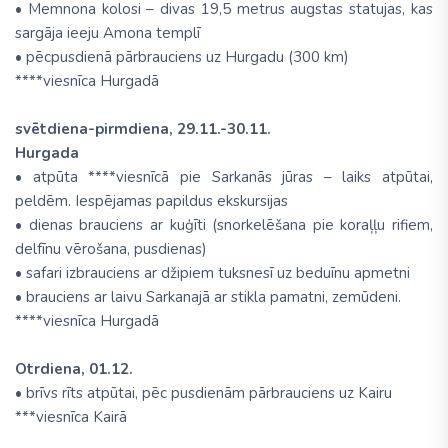
• Memnona kolosi – divas 19,5 metrus augstas statujas, kas
sargāja ieeju Amona templī
• pēcpusdienā pārbrauciens uz Hurgadu (300 km)
****viesnīca Hurgadā
svētdiena-pirmdiena, 29.11.-30.11.
Hurgada
• atpūta ****viesnīcā pie Sarkanās jūras – laiks atpūtai,
peldēm. Iespējamas papildus ekskursijas
• dienas brauciens ar kuģīti (snorkelēšana pie koraļļu rifiem,
delfīnu vērošana, pusdienas)
• safari izbrauciens ar džipiem tuksnesī uz beduīnu apmetni
• brauciens ar laivu Sarkanajā ar stikla pamatni, zemūdeni.
****viesnīca Hurgadā
Otrdiena, 01.12.
• brīvs rīts atpūtai, pēc pusdienām pārbrauciens uz Kairu
***viesnīca Kairā