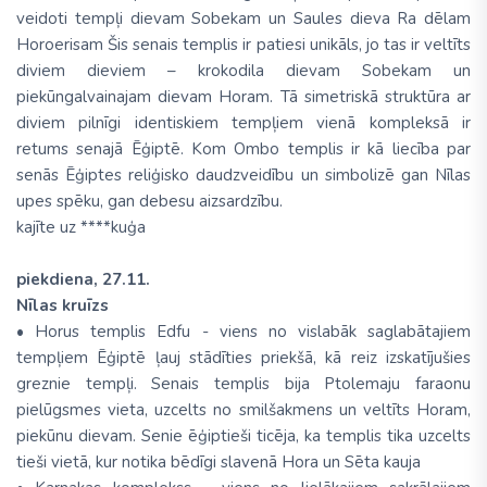
veidoti tempļi dievam Sobekam un Saules dieva Ra dēlam
Horoerisam Šis senais templis ir patiesi unikāls, jo tas ir veltīts
diviem dieviem – krokodila dievam Sobekam un
piekūngalvainajam dievam Horam. Tā simetriskā struktūra ar
diviem pilnīgi identiskiem tempļiem vienā kompleksā ir
retums senajā Ēģiptē. Kom Ombo templis ir kā liecība par
senās Ēģiptes reliģisko daudzveidību un simbolizē gan Nīlas
upes spēku, gan debesu aizsardzību.
kajīte uz ****kuģa
piekdiena, 27.11.
Nīlas kruīzs
• Horus templis Edfu - viens no vislabāk saglabātajiem
tempļiem Ēģiptē ļauj stādīties priekšā, kā reiz izskatījušies
greznie tempļi. Senais templis bija Ptolemaju faraonu
pielūgsmes vieta, uzcelts no smilšakmens un veltīts Horam,
piekūnu dievam. Senie ēģiptieši ticēja, ka templis tika uzcelts
tieši vietā, kur notika bēdīgi slavenā Hora un Sēta kauja