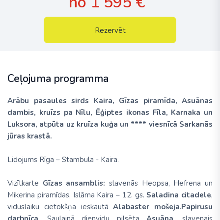
no 1 595 €
Rezervēt
Ceļojuma programma
Arābu pasaules sirds Kaira, Gīzas piramīda, Asuānas
dambis, kruīzs pa Nīlu, Ēģiptes ikonas Fīla, Karnaka un
Luksora, atpūta uz kruīza kuģa un **** viesnīcā Sarkanās
jūras krastā.
Lidojums
Rīga – Stambula - Kaira
.
Vizītkarte
Gīzas ansamblis:
slavenās Heopsa, Hefrena un
Mikerina piramīdas, Islāma Kaira – 12. gs.
Saladina citadele
,
viduslaiku cietokšņa ieskautā
Alabaster
mošeja
.
Papirusu
darbnīca
. Saulainā dienvidu pilsēta
Asuāna
, slavenais