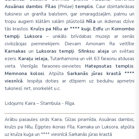
Asuānas dambis
.
Fīlas
(
Philae
)
templis
. Caur dzintarkrāsas
tuksnesi un granīta balstiem, gar smaragdzaļām, palmu un
tropu augiem klātām salām plūstošā
Nīla
un ikdienas dzīve
tās krastos.
Kruīzs pa Nīlu ar **** kuģi. Edfu
un
Komombo
tempļi
.
Luksora
– unikāls brīvdabas muzejs ar senās
civilizācijas pieminekļiem. Dievam Amonam Ra veltītie
Karnakas
un
Luksoras tempļi
.
Sfinksu aleja
un svētais
ezers.
Karaļu ieleja,
Tutanhamona un vēl 63 faraonu atdusas
vieta. Vienīgās faraones-sievietes
Hatepsutas templis
.
Memnona kolosi
. Atpūta
Sarkanās jūras krastā ****
viesnīcā
. Iespēja doties ar džipiem uz beduīnu apmetni
tuksnesī, nirt, snorkelēt u.c.
Lidojums
Kaira – Stambula - Rīga.
Arābu pasaules sirds Kaira, Gīzas piramīda, Asuānas dambis,
kruīzs pa Nīlu, Ēģiptes ikonas Fīla, Karnaka un Luksora, atpūta
uz kruīza kuģa un **** viesnīcā Sarkanās jūras krastā