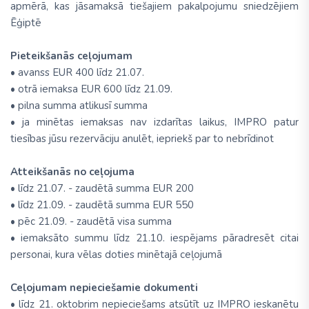
apmērā, kas jāsamaksā tiešajiem pakalpojumu sniedzējiem
Ēģiptē
Pieteikšanās ceļojumam
• avanss EUR 400 līdz 21.07.
• otrā iemaksa EUR 600 līdz 21.09.
• pilna summa atlikusī summa
• ja minētas iemaksas nav izdarītas laikus, IMPRO patur
tiesības jūsu rezervāciju anulēt, iepriekš par to nebrīdinot
Atteikšanās no ceļojuma
• līdz 21.07. - zaudētā summa EUR 200
• līdz 21.09. - zaudētā summa EUR 550
• pēc 21.09. - zaudētā visa summa
• iemaksāto summu līdz 21.10. iespējams pāradresēt citai
personai, kura vēlas doties minētajā ceļojumā
Ceļojumam nepieciešamie dokumenti
• līdz 21. oktobrim nepieciešams atsūtīt uz IMPRO ieskanētu