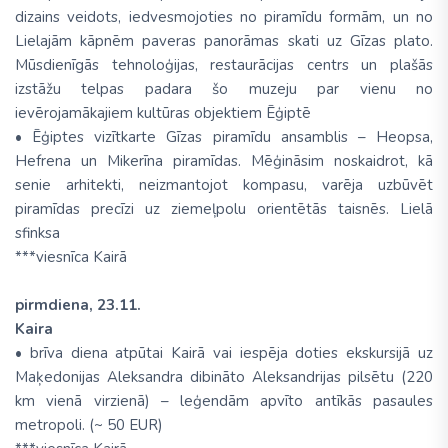
dizains veidots, iedvesmojoties no piramīdu formām, un no
Lielajām kāpnēm paveras panorāmas skati uz Gīzas plato.
Mūsdienīgās tehnoloģijas, restaurācijas centrs un plašās
izstāžu telpas padara šo muzeju par vienu no
ievērojamākajiem kultūras objektiem Ēģiptē
• Ēģiptes vizītkarte Gīzas piramīdu ansamblis – Heopsa,
Hefrena un Mikerīna piramīdas. Mēģināsim noskaidrot, kā
senie arhitekti, neizmantojot kompasu, varēja uzbūvēt
piramīdas precīzi uz ziemeļpolu orientētās taisnēs. Lielā
sfinksa
***viesnīca Kairā
pirmdiena, 23.11.
Kaira
• brīva diena atpūtai Kairā vai iespēja doties ekskursijā uz
Maķedonijas Aleksandra dibināto Aleksandrijas pilsētu (220
km vienā virzienā) – leģendām apvīto antīkās pasaules
metropoli. (~ 50 EUR)