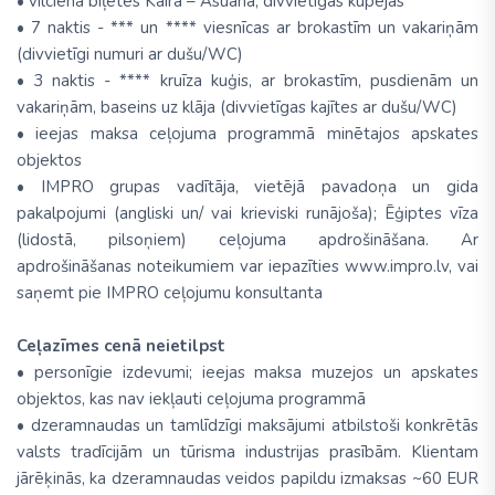
• vilciena biļetes Kaira – Asuāna, divvietīgas kupejas
• 7 naktis - *** un **** viesnīcas ar brokastīm un vakariņām
(divvietīgi numuri ar dušu/WC)
• 3 naktis - **** kruīza kuģis, ar brokastīm, pusdienām un
vakariņām, baseins uz klāja (divvietīgas kajītes ar dušu/WC)
• ieejas maksa ceļojuma programmā minētajos apskates
objektos
• IMPRO grupas vadītāja, vietējā pavadoņa un gida
pakalpojumi (angliski un/ vai krieviski runājoša); Ēģiptes vīza
(lidostā, pilsoņiem) ceļojuma apdrošināšana. Ar
apdrošināšanas noteikumiem var iepazīties www.impro.lv, vai
saņemt pie IMPRO ceļojumu konsultanta
Ceļazīmes cenā neietilpst
• personīgie izdevumi; ieejas maksa muzejos un apskates
objektos, kas nav iekļauti ceļojuma programmā
• dzeramnaudas un tamlīdzīgi maksājumi atbilstoši konkrētās
valsts tradīcijām un tūrisma industrijas prasībām. Klientam
jārēķinās, ka dzeramnaudas veidos papildu izmaksas ~60 EUR