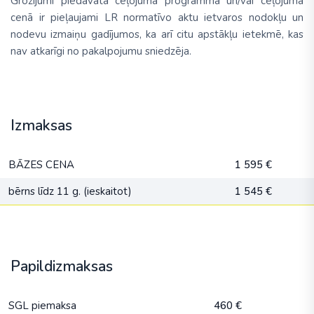
Grozījumi piedāvātā ceļojuma programmā un/vai ceļojuma
cenā ir pieļaujami LR normatīvo aktu ietvaros nodokļu un
nodevu izmaiņu gadījumos, ka arī citu apstākļu ietekmē, kas
nav atkarīgi no pakalpojumu sniedzēja.
Izmaksas
BĀZES CENA
1 595 €
bērns līdz 11 g. (ieskaitot)
1 545 €
Papildizmaksas
SGL piemaksa
460 €