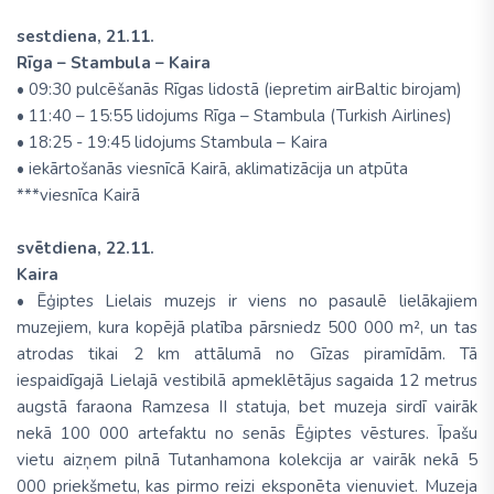
sestdiena, 21.11.
Rīga – Stambula – Kaira
• 09:30 pulcēšanās Rīgas lidostā (iepretim airBaltic birojam)
• 11:40 – 15:55 lidojums Rīga – Stambula (Turkish Airlines)
• 18:25 - 19:45 lidojums Stambula – Kaira
• iekārtošanās viesnīcā Kairā, aklimatizācija un atpūta
***viesnīca Kairā
svētdiena, 22.11.
Kaira
• Ēģiptes Lielais muzejs ir viens no pasaulē lielākajiem
muzejiem, kura kopējā platība pārsniedz 500 000 m², un tas
atrodas tikai 2 km attālumā no Gīzas piramīdām. Tā
iespaidīgajā Lielajā vestibilā apmeklētājus sagaida 12 metrus
augstā faraona Ramzesa II statuja, bet muzeja sirdī vairāk
nekā 100 000 artefaktu no senās Ēģiptes vēstures. Īpašu
vietu aizņem pilnā Tutanhamona kolekcija ar vairāk nekā 5
000 priekšmetu, kas pirmo reizi eksponēta vienuviet. Muzeja