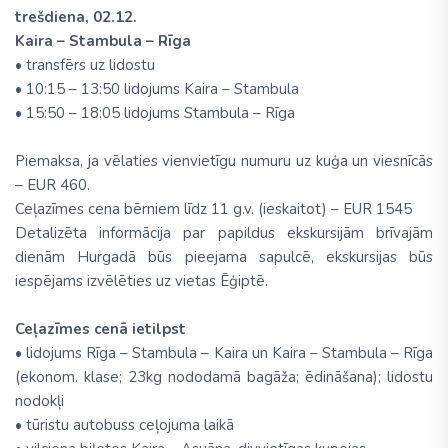
trešdiena, 02.12.
Kaira – Stambula – Rīga
• transfērs uz lidostu
• 10:15 – 13:50 lidojums Kaira – Stambula
• 15:50 – 18:05 lidojums Stambula – Rīga
Piemaksa, ja vēlaties vienvietīgu numuru uz kuģa un viesnīcās
– EUR 460.
Ceļazīmes cena bērniem līdz 11 g.v. (ieskaitot) – EUR 1545
Detalizēta informācija par papildus ekskursijām brīvajām
dienām Hurgadā būs pieejama sapulcē, ekskursijas būs
iespējams izvēlēties uz vietas Ēģiptē.
Ceļazīmes cenā ietilpst
• lidojums Rīga – Stambula – Kaira un Kaira – Stambula – Rīga
(ekonom. klase; 23kg nododamā bagāža; ēdināšana); lidostu
nodokļi
• tūristu autobuss ceļojuma laikā