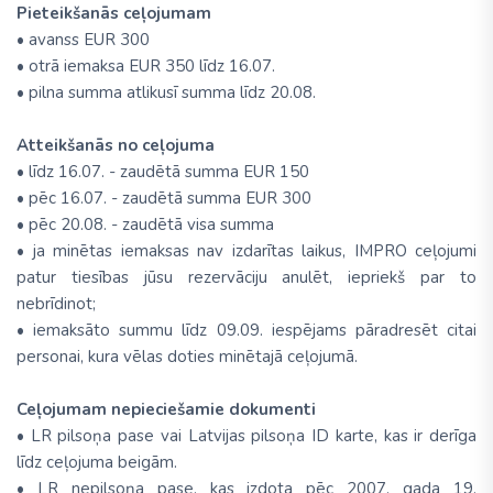
Pieteikšanās ceļojumam
• avanss EUR 300
• otrā iemaksa EUR 350 līdz 16.07.
• pilna summa atlikusī summa līdz 20.08.
Atteikšanās no ceļojuma
• līdz 16.07. - zaudētā summa EUR 150
• pēc 16.07. - zaudētā summa EUR 300
• pēc 20.08. - zaudētā visa summa
• ja minētas iemaksas nav izdarītas laikus, IMPRO ceļojumi
patur tiesības jūsu rezervāciju anulēt, iepriekš par to
nebrīdinot;
• iemaksāto summu līdz 09.09. iespējams pāradresēt citai
personai, kura vēlas doties minētajā ceļojumā.
Ceļojumam nepieciešamie dokumenti
• LR pilsoņa pase vai Latvijas pilsoņa ID karte, kas ir derīga
līdz ceļojuma beigām.
• LR nepilsoņa pase, kas izdota pēc 2007. gada 19.