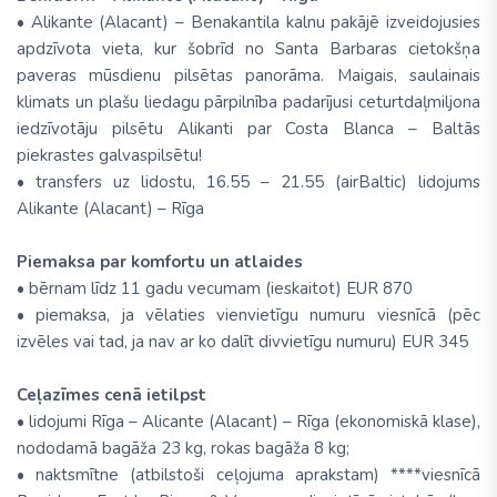
• Alikante (Alacant) – Benakantila kalnu pakājē izveidojusies
apdzīvota vieta, kur šobrīd no Santa Barbaras cietokšņa
paveras mūsdienu pilsētas panorāma. Maigais, saulainais
klimats un plašu liedagu pārpilnība padarījusi ceturtdaļmiljona
iedzīvotāju pilsētu Alikanti par Costa Blanca – Baltās
piekrastes galvaspilsētu!
• transfers uz lidostu, 16.55 – 21.55 (airBaltic) lidojums
Alikante (Alacant) – Rīga
Piemaksa par komfortu un atlaides
• bērnam līdz 11 gadu vecumam (ieskaitot) EUR 870
• piemaksa, ja vēlaties vienvietīgu numuru viesnīcā (pēc
izvēles vai tad, ja nav ar ko dalīt divvietīgu numuru) EUR 345
Ceļazīmes cenā ietilpst
• lidojumi Rīga – Alicante (Alacant) – Rīga (ekonomiskā klase),
nododamā bagāža 23 kg, rokas bagāža 8 kg;
• naktsmītne (atbilstoši ceļojuma aprakstam) ****viesnīcā