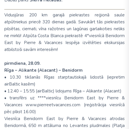
Vidusjūras 200 km garajā piekrastes reģionā saule
atpūtniekus priecē 320 dienas gadā. Savukārt tās piekrastes
pilsētas, ciemati, vīna ražotnes un lagūnas garlaikoties neliks
ne mirkli! Atpūta Costa Blanca piekrastē 4*viesnīcā Benidorm
East by Pierre & Vacances Iespēja izvēlēties ekskursijas
atbilstoši savām interesēm!
pirmdiena, 28.09.
Rīga – Alikante (Alacant) – Benidorm
• 10.30 tikšanās Rīgas starptautiskajā lidostā (iepretim
airBaltic kasēm)
• 12.40 – 15.55 (airBaltic) lidojums Rīga – Alikante (Alacant)
• transfērs uz ****viesnīcu Benidorm East by Pierre &
Vacances www.pierreetvacances.com (reģistrācija viesnīcā
pēc plkst 16.00)
Viesnīca Benidorm East by Pierre & Vacances atrodas
Benidormā, 650 m attāluma no Levantes pludmales (Platja