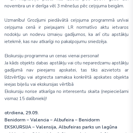
novembra un ir derīga vēl 3 mēnešus pēc ceļojuma beigām.
Uzmanību! Grozījumi piedāvātā ceļojuma programmā un/vai
ceļojuma cenā ir pieļaujami LR normatīvo aktu ietvaros
nodokļu un nodevu izmaiņu gadījumos, ka arī citu apstākļu
ietekmē, kas nav atkarīgi no pakalpojumu sniedzēja.
Ekskursiju programma un cenas vienai personai!
Ja kāds objekts dabas apstākļu vai citu neparedzamu apstākļu
gadījumā nav pieejams apskatei, tas tiks aizvietots ar
līdzvērtīgu vai atgriezta samaksa konkrētā apskates objekta
ieejas biļešu vai ekskursijas vērtībā
Ekskursiju norise atkarīga no interesentu skaita (nepieciešami
vismaz 15 dalībnieki)!
otrdiena, 29.09.
Benidorm – Valencia – Albufeira – Benidorm
EKSKURSIJA – Valensija, Albufeiras parks un lagūna