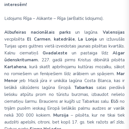
interesēm!
Lidojums
Rīga – Alikante – Rīga
(
airBaltic
lidojums).
Albufeiras nacionālais parks
un lagūna.
Valensijas
vecpilsēta
El Carmen
,
katedrāle
,
La Lonja
un izžuvušās
Turijas upes gultnes vietā izveidotais jaunais pilsētas kvartāls.
Kalnu ciematiņš
Gvadaleste
un pastaiga līdz
Algar
ūdenskritumam.
227. gadā pirms Kristus dibinātā pilsēta
Kartahena
, kurā skatīt apbrīnojamu kultūras mozaīku, sākot
no romiešiem un feniķiešiem līdz arābiem un spāņiem.
Mar
Menor
jeb Mazā jūra ir unikāla lagūna
Costa Blanca
, kas ir
lielākā sālsūdens lagūna Eiropā.
Tabarkas
salas piedāvā
lielisku atpūtu prom no tūristu burzmas, izbaudot nelielo
ciematiņu šarmu. Brauciens ar kuģīti uz Tabarkas salu.
Elči
no
trijām pusēm ieskauj Eiropā lielākās palmu audzes ar vairāk
nekā 300 000 kokiem.
Mursija
– pilsēta, kur ne tikai tiek
audzēti apelsīni, citroni, bet kopš 17. gs. tiek ražots arī zīds.
Dabas parks
Sierra Heladas.