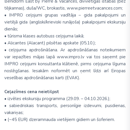
Benidorm East by Pierre & Vacances, divvietīgās istabās (bez
tējkannas), duša/WC, brokastis, www.pierreetvacances.com;
• IMPRO ceļojumi grupas vadītāja – gida pakalpojumi un
vietējā gida (angliski/krieviski runājoša) pakalpojumi ekskursiju
dienās;
• tūrisma klases autobuss ceļojuma laikā;
• Alicantes (Alacant) pilsētas apskate (05.10.);
• ceļojuma apdrošināšana. Ar apdrošināšanas noteikumiem
var iepazīties mājas lapā www.impro.lv vai tos saņemt pie
IMPRO ceļojumi konsultanta klātienē, pirms ceļojuma līguma
noslēgšanas. Iesakām noformēt un ņemt līdzi arī Eiropas
veselības apdrošināšanas karti (EVAK).
Ceļazīmes cena neietilpst
• izvēles ekskursiju programma (29.09. – 04.10.2026.);
• sabiedriskais transports, personīgie izdevumi, pusdienas,
vakariņas;
• (~45 EUR) dzeramnauda vietējiem gidiem un šoferiem.