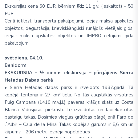
Ekskursijas cena 60 EUR, bērniem līdz 11 g.v. (ieskaitot) – 50
EUR.
Cenā ietilpst: transporta pakalpojumi, ieejas maksa apskates
objektos, degustācija, krieviski/angliski runājošs vietējais gids,
ieejas maksa apskates objektos un IMPRO ceļojumi gida
pakalpojumi.
svētdiena, 04.10.
Benidorm
EKSKURSIJA – ½ dienas ekskursija – pārgājiens Sierra
Heladas Dabas parkā
• Sierra Heladas dabas parks ir izveidots 1987.gadā. Tā
kopējā teritorija ir 27 km² liela. No tās augstākās virsotnes
Puig Campana (1410 m.v.j.l.) paveras krāšņs skats uz Costa
Blanca Vidusjūras piekrasti. Te izveidotas un labiekārtotas
pastaigu takas. Dosimies vieglas grūtības pārgājienā Faro de
l`Albir – Cala de la Mina. Takas kopējais garums ir 5,6 km un
kāpums – 206 metri. Iespēja nopeldēties