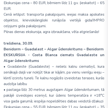
Ekskursijas cena – 80 EUR, bērniem līdz 11 g.v. (ieskaitot) – 65
EUR.
Cenā ietilpst: transporta pakalpojumi, ieejas maksa apskates
objektos, krieviski/angliski runājoša vietējā gida/IMPRO
ceļojumi gida pakalpojumi.
Pilnas dienas ekskursija, agra izbraukšana, vēla atgriešanās!
trešdiena, 30.09.
Benidorm – Guadalest – Algar ūdenskritums – Benidorm
EKSKURSIJA - Costa Blanca ciemats Gvadaleste un
Algar ūdenskritums
• Gvadaleste (Guadaleste) – neliels kalnu ciematiņš, kura
senākajā daļā var nokļūt tikai ar kājām, pa vienu vienīgu ieeju –
klintī izcirstu tuneli. Te kalnu nogāzēs izveidotas terases, kurās
audzēja labību
• pastaiga līdz 30 metrus augstajam Algar ūdenskritumam, tā
pakājē izveidojies ezeriņš, kur ūdens temperatūra ir +18°C
visa gada garumā; iespēja nopeldēties dabas veidotā džakuzi
Ekskursijas cena – 55 EUR, bērniem līdz 11 g.v. (ieskaitot) – 35