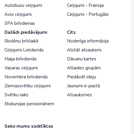
Autobusu ceļojumi
Ceļojumi - Francija
Avio ceļojumi
Ceļojumi - Portugāle
SPA brīvdienas
Dažādi piedāvājumi
Cits
Skolēnu brīvlaikā
Noderīga informācija
Ceļojumi Lieldienās
Atstāt atsauksmi
Maija brīvdienās
Dāvanu kartes
Vasaras ceļojumi
Atlaides grupām
Novembra brīvdienās
Piedāvāt ideju
Ziemassvētku ceļojumi
Jaunumi e-pastā
Svētku laiks
Atsauksmes
Ekskursijas pensionāriem
Seko mums socktīklos