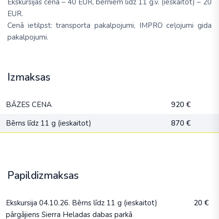
Ekskursijas cena – 40 EUR, bērniem līdz 11 g.v. (ieskaitot) – 20
EUR.
Cenā ietilpst: transporta pakalpojumi, IMPRO ceļojumi gida
pakalpojumi.
Izmaksas
BĀZES CENA
920 €
Bērns līdz 11 g (ieskaitot)
870 €
Papildizmaksas
Ekskursija 04.10.26. Bērns līdz 11 g (ieskaitot)
20 €
pārgājiens Sierra Heladas dabas parkā