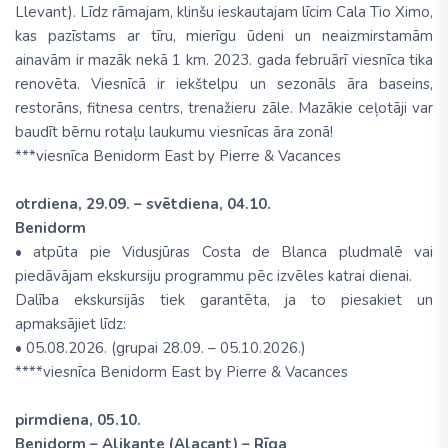
Llevant). Līdz rāmajam, klinšu ieskautajam līcim Cala Tio Ximo,
kas pazīstams ar tīru, mierīgu ūdeni un neaizmirstamām
ainavām ir mazāk nekā 1 km. 2023. gada februārī viesnīca tika
renovēta. Viesnīcā ir iekštelpu un sezonāls āra baseins,
restorāns, fitnesa centrs, trenažieru zāle. Mazākie ceļotāji var
baudīt bērnu rotaļu laukumu viesnīcas āra zonā!
***viesnīca Benidorm East by Pierre & Vacances
otrdiena, 29.09. – svētdiena, 04.10.
Benidorm
• atpūta pie Vidusjūras Costa de Blanca pludmalē vai
piedāvājam ekskursiju programmu pēc izvēles katrai dienai.
Dalība ekskursijās tiek garantēta, ja to piesakiet un
apmaksājiet līdz:
• 05.08.2026. (grupai 28.09. – 05.10.2026.)
****viesnīca Benidorm East by Pierre & Vacances
pirmdiena, 05.10.
Benidorm – Alikante (Alacant) – Rīga