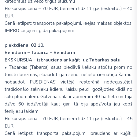
katedrāles uz veco tirgus laukumu
Ekskursijas cena – 70 EUR, bērniem līdz 11 g.v. (ieskaitot) – 40
EUR.
Cenā ietilpst: transporta pakalpojumi, ieejas maksas objektos,
IMPRO ceļojumi gida pakalpojumi.
piektdiena, 02.10.
Benidorm – Tabarca – Benidorm
EKSKURSIJA – izbrauciens ar kuģīti uz Tabarkas salu
• Tabarkas (Tabarca) salas piedāvā lielisku atpūtu prom no
tūristu burzmas, izbaudot gan seno, nelielo ciematiņu šarmu,
nobaudot PUSDIENAS vietējā restorānā nodegustējot
tradicionālo salinieku ēdienu, laisku peldi, gozējoties kādā no
salu pludmalēm. Galvenā sala ir apmēram 40 ha liela un tajā
dzīvo 60 iedzīvotāji, kaut gan tā bija apdzīvota jau kopš
feniķiešu laikiem
Ekskursijas cena – 70 EUR, bērniem līdz 11 g.v. (ieskaitot) – 45
EUR.
Cenā ietilpst: transporta pakalpojumi, brauciens ar kuģīti,