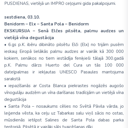
PUSDIENAS, vietējā un IMPRO ceļojumi gida pakalpojumi.
sestdiena, 03.10.
Benidorm – Elx – Santa Pola – Benidorm
EKSKURSIJA – Senā Elčes pilsēta, palmu audzes un
vietējā vīna degustācija
• 6.gs p.K. ibēru dibināto pilsētu Elči (Elx) no trijām pusēm
ieskauj Eiropā lielākās palmu audzes ar vairāk kā 300 000
kokiem, senākos no tiem iestādīja feniķieši tālajā 300.gadā
p.K. Palmu dārzs Huerto del Cura un tās 100 000
dateļpalmas ir iekļautas UNESCO Pasaules mantojuma
sarakstā
• iepazīšanās ar Costa Blanca piekrastes nogāzēs augošo
vīnogulāju audzēm un vīna darīšanas tradīcijām un vietējā vīna
degustācija
• Santa Pola – nosaukums cēlies no Svētā Pāvila vārda, jo
leģenda vēsta, ka ceļu uz Tabarkas salu viņš sācis no ostas,
mūsdienās ietilpst Salines de Santa Pola dabas parka
teritorijā. Pilsētā ir vairāki sāls tvaicēšanas dīķi