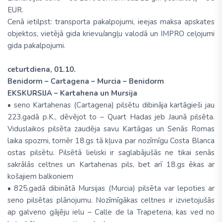
EUR.
Cenā ietilpst: transporta pakalpojumi, ieejas maksa apskates
objektos, vietējā gida krievu/angļu valodā un IMPRO ceļojumi
gida pakalpojumi.
ceturtdiena, 01.10.
Benidorm – Cartagena – Murcia – Benidorm
EKSKURSIJA – Kartahena un Mursija
• seno Kartahenas (Cartagena) pilsētu dibināja kartāgieši jau
223.gadā p.K., dēvējot to – Quart Hadas jeb Jaunā pilsēta.
Viduslaikos pilsēta zaudēja savu Kartāgas un Senās Romas
laika spozmi, tomēr 18.gs tā kļuva par nozīmīgu Costa Blanca
ostas pilsētu. Pilsētā lieliski ir saglabājušās ne tikai senās
sakrālās celtnes un Kartahenas pils, bet arī 18.gs ēkas ar
košajiem balkoniem
• 825.gadā dibinātā Mursijas (Murcia) pilsēta var lepoties ar
seno pilsētas plānojumu. Nozīmīgākas celtnes ir izvietojušās
ap galveno gājēju ielu – Calle de la Trapeteria, kas ved no