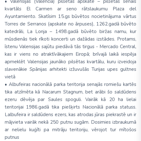
• Valensijas (Valencia) pilsētas apskate – pilsētas senais
kvartāls El Carmen ar seno rātslaukumu Plaza del
Ayuntamiento. Skatīsim 15.gs būvētos nocietinājuma vārtus
Torres de Serranos (apskate no ārpuses), 1262.gadā būvēto
katedrāli, La Lonja – 1498.gadā būvēto biržas namu, kur
mūsdienās tiek rīkoti koncerti un dažādas izstādes. Protams,
īstenu Valensijas sajūtu piedāvā tās tirgus - Mercado Central,
kas ir viens no atraktīvākajiem Eiropā; brīvajā laikā iespēja
apmeklēt Valensijas jaunāko pilsētas kvartālu, kuru izveidoja
slavenākie Spānijas arhitekti izžuvušās Turijas upes gultnes
vietā
• Albufeiras nacionālā parka teritorija senajās romiešu kartēs
tika atzīmēta kā Nacarum Stagnum, bet arābi šo saldūdens
ezeru dēvēja par Saules spoguli. Vairāk kā 20 ha lielai
teritorijai 1986.gadā tika piešķirts Nacionālā parka statuss.
Lalbufeira ir saldūdens ezers, kas atrodas jūras piekrastē un ir
mājvieta vairāk nekā 250 putnu sugām. Dosimies izbraukumā
ar nelielu kuģīti pa mitrāju teritoriju, vērojot tur mītošos
putnus