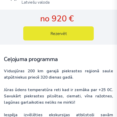
Latviešu valoda
no 920 €
Rezervēt
Ceļojuma programma
Vidusjūras 200 km garajā piekrastes reģionā saule
atpūtniekus priecē 320 dienas gadā.
Jūras ūdens temperatūra reti kad ir zemāka par +25
0
C.
Savukārt piekrastes pilsētas, ciemati, vīna ražotnes,
lagūnas garlaikoties neliks ne mirkli!
Iespēja izvēlēties ekskursijas atbilstoši savām