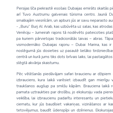
Persijas līča piekrastē esošais Dubaijas emirāts skaitās p
arī Tuvo Austrumu galvenais tūrisma centrs. Jaunā Du
smalkajām viesnīcām, un apburs jūs ar savu neparasto au
- „Buru” Burj Al Arab, kas uzbūvēta uz salas, kas atroda
Venēciju – Jumeirah rajons tā nodēvēts pateicoties plaša
pa kuriem pārvietojas tradicionālās laivas – abras. Tāpa
vismodernāko Dubaijas rajonu – Dubai Marina, kas ir ī
noslēgumā jūs dosieties uz pasaulē lielāko tirdzniecība
centrā un kurā jums tiks dots brīvais laiks, lai pastaigāt
slēgtā akvārija skaistumu.
Pēc vēlēšanās piedāvājam safari braucienu ar džipiem (
izbrauciens, kura laikā varēsiet izbaudīt gan mierīg
traukšanos augšup pa smilšu kāpām. Brauciena laikā ro
pamata uztraukties par drošību, jo ekskursiju vada piere
veiklība, lai izbraucienu padarītu interesantu un pieti
ciematu, kur jūs baudīsiet vakariņas, vizināšanos ar k
tetovējumus, baudīt ūdenspīpi un dzērienus. Ekskursij