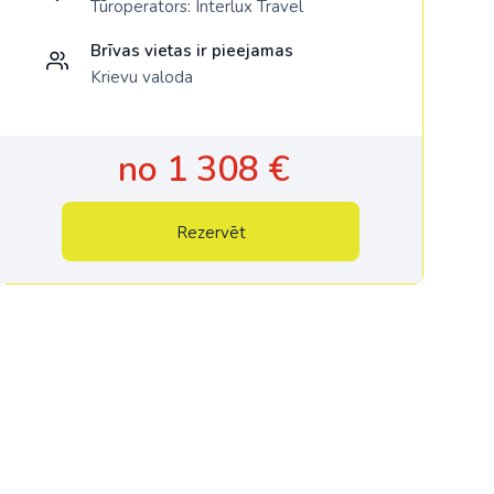
Tūroperators:
Interlux Travel
Brīvas vietas ir pieejamas
Krievu valoda
no 1 308 €
Rezervēt