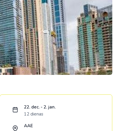
Kolumbija
Kostarika
Meksika
Panama
Ielādējam piedāvājumu...
22. dec. - 2. jan.
12 dienas
AAE