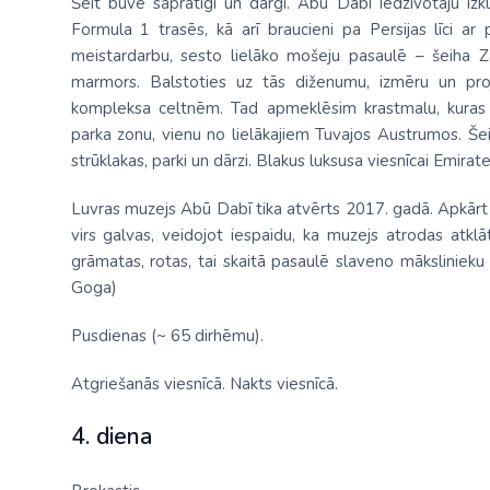
Šeit būvē saprātīgi un dārgi. Abū Dabī iedzīvotāju izk
Formula 1 trasēs, kā arī braucieni pa Persijas līci ar 
meistardarbu, sesto lielāko mošeju pasaulē – šeiha Za
marmors. Balstoties uz tās diženumu, izmēru un pro
kompleksa celtnēm. Tad apmeklēsim krastmalu, kuras 
parka zonu, vienu no lielākajiem Tuvajos Austrumos. Šeit
strūklakas, parki un dārzi. Blakus luksusa viesnīcai Emirat
Luvras muzejs Abū Dabī tika atvērts 2017. gadā. Apkārt m
virs galvas, veidojot iespaidu, ka muzejs atrodas atklā
grāmatas, rotas, tai skaitā pasaulē slaveno mākslinieku
Goga)
Pusdienas (~ 65 dirhēmu).
Atgriešanās viesnīcā. Nakts viesnīcā.
4. diena