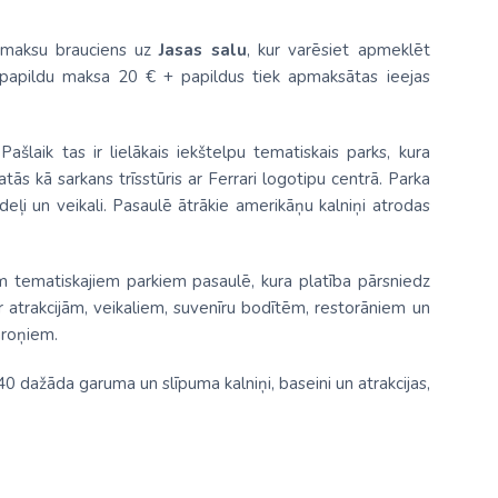
 maksu brauciens uz
Jasas salu
, kur varēsiet apmeklēt
(papildu maksa 20 € + papildus tiek apmaksātas ieejas
ašlaik tas ir lielākais iekštelpu tematiskais parks, kura
ās kā sarkans trīsstūris ar Ferrari logotipu centrā. Parka
odeļi un veikali. Pasaulē ātrākie amerikāņu kalniņi atrodas
m tematiskajiem parkiem pasaulē, kura platība pārsniedz
r atrakcijām, veikaliem, suvenīru bodītēm, restorāniem un
aroņiem.
0 dažāda garuma un slīpuma kalniņi, baseini un atrakcijas,