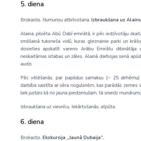
5. diena
Brokastis. Numuriņu atbrīvošana.
Izbraukšana uz Alain
Alaina, pilsēta Abū Dabī emirātā, ir pēc iedzīvotāju skait
smilšainā tuksneša vidū, kuras gleznainie parki un krāš
dosieties apskatīt vareno Arābu Emirātu dibinātāja un
neskaitāmas istabas un zāles. Alainā darbojas senā apū
audzi.
Pēc vēlēšanās, par papildus samaksu (~ 25 dirhēmu)
darbība saistīta ar sēra nogulsnēm, kas parādās zemes v
liek justies kā no jauna piedzimušam, tā sniedz mundrumu
Izbraukšana uz viesnīcu. Iekārtošanās, atpūta.
6. diena
Brokastis.
Ekskursija „Jaunā Dubaija”.