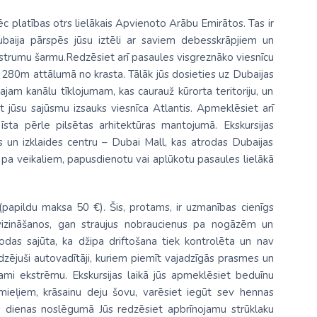
ēc platības otrs lielākais Apvienoto Arābu Emirātos. Tas ir
baija pārspēs jūsu iztēli ar saviem debesskrāpjiem un
strumu šarmu.Redzēsiet arī pasaules visgreznāko viesnīcu
s 280m attālumā no krasta. Tālāk jūs dosieties uz Dubaijas
jam kanālu tīklojumam, kas caurauž kūrorta teritoriju, un
t jūsu sajūsmu izsauks viesnīca Atlantis. Apmeklēsiet arī
sta pērle pilsētas arhitektūras mantojumā. Ekskursijas
s un izklaides centru – Dubai Mall, kas atrodas Dubaijas
os pa veikaliem, papusdienotu vai aplūkotu pasaules lielākā
papildu maksa 50 €). Šis, protams, ir uzmanības cienīgs
u vizināšanos, gan straujus nobraucienus pa nogāzēm un
das sajūta, ka džipa driftošana tiek kontrolēta un nav
dzējuši autovadītāji, kuriem piemīt vajadzīgās prasmes un
ekami ekstrēmu. Ekskursijas laikā jūs apmeklēsiet beduīnu
amieļiem, krāsainu deju šovu, varēsiet iegūt sev hennas
as dienas noslēgumā Jūs redzēsiet apbrīnojamu strūklaku