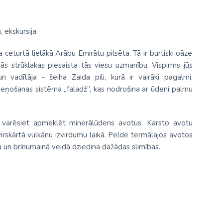
u
, ekskursija.
a ceturtā lielākā Arābu Emirātu pilsēta. Tā ir burtiski oāze
ņās strūklakas piesaista tās viesu uzmanību. Vispirms jūs
 vadītāja - šeiha Zaida pili, kurā ir vairāki pagalmi,
deņošanas sistēma „faladž”, kas nodrošina ar ūdeni palmu
 varēsiet apmeklēt minerālūdens avotus. Karsto avotu
irskārtā vulkānu izvirdumu laikā. Pelde termālajos avotos
 un brīnumainā veidā dziedina dažādas slimības.