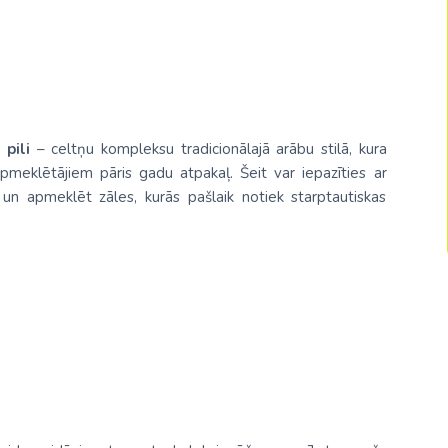
Malaizija
Nepāla
Omāna
Saūda Arābija
pili
– celtņu kompleksu tradicionālajā arābu stilā, kura
Singapūra
apmeklētājiem pāris gadu atpakaļ. Šeit var iepazīties ar
un apmeklēt zāles, kurās pašlaik notiek starptautiskas
Šrilanka
.
Tadžikistāna
Taizeme
Uzbekistāna
Vjetnama