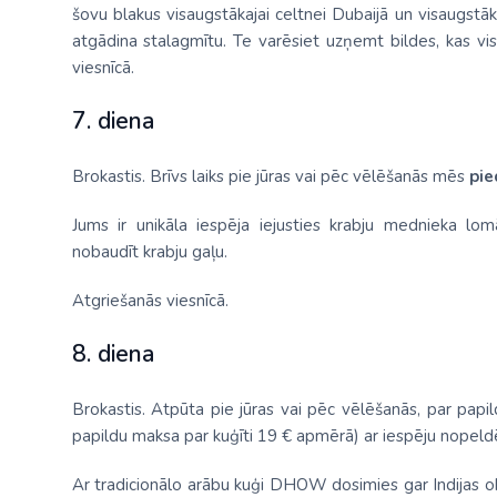
šovu blakus visaugstākajai celtnei Dubaijā un visaugst
atgādina stalagmītu. Te varēsiet uzņemt bildes, kas v
viesnīcā.
7. diena
Brokastis. Brīvs laiks pie jūras vai pēc vēlēšanās mēs
pie
Jums ir unikāla iespēja iejusties krabju mednieka lom
nobaudīt krabju gaļu.
Atgriešanās viesnīcā.
8. diena
Brokastis. Atpūta pie jūras vai pēc vēlēšanās, par pap
papildu maksa par kuģīti 19 € apmērā) ar iespēju nopeldē
Ar tradicionālo arābu kuģi DHOW dosimies gar Indijas o