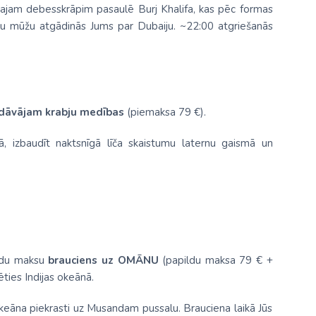
ākajam debesskrāpim pasaulē Burj Khalifa, kas pēc formas
isu mūžu atgādinās Jums par Dubaiju. ~22:00 atgriešanās
dāvājam krabju medības
(piemaksa 79 €).
ā, izbaudīt naktsnīgā līča skaistumu laternu gaismā un
ildu maksu
brauciens uz OMĀNU
(papildu maksa 79 € +
ties Indijas okeānā.
keāna piekrasti uz Musandam pussalu. Brauciena laikā Jūs