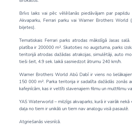
Brokastis.
Brīvs laiks vai pēc vēlēšanās piedāvājam par papildu
Akvaparku, Ferrari parku vai Warner Brothers World 
biļetes).
Tematiskais Ferrari parks atrodas mākslīgā Jasas salā. P
platība ir 200000 m². Skatoties no augstuma, parks izskat
teritorijā atrodas dažādas atrakcijas, simulētāji, auto m
tieši šeit, 4.9 sek. laikā sasniedzot ātrumu 240 km/h.
Warner Brothers World Abū Dabī ir viens no lielākajie
150 000 m². Parka teritorija ir sadalīta dažādās zonās a
kafejnīcām, kas ir veltīti slavenajiem filmu un multfilmu v
YAS Waterworld – milzīgs akvaparks, kurā ir vairāk nekā 4
daļa no tiem ir unikāli un tiem nav analogu visā pasaulē.
Atgriešanās viesnīcā.