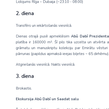
Lidojums Rīga – Dubaija (~23:10 - 08:00)
2. diena
Transfērs un iekārtošanās viesnīcā.
Dienas otrajā pusē apmeklēsim
Abū Dabī Prezidenta 
platība ir 160000 m². Šī pils tika uzcelta un atvērta 
grāmatu un manuskriptu kolekciju par Emirātu vēsturi 
pārrunas (papildus apmaksā ieejas biļetes ~ 65 dirhēmu)
Atgriešanās viesnīcā. Nakts viesnīcā.
3. diena
Brokastis.
Ekskursija Abū Dabī un Saadat salu