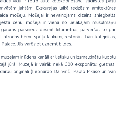
laides vidū ir retro auto kolekcionēšana, sacīkstes pašu
privātām jahtām. Ekskursijas laikā redzēsim arhitektūras
ida mošeju. Mošejai ir nevainojams dizains, sniegbalts
jekta cenu, mošeja ir viena no lielākajām musulmaņu
garums pārsniedz desmit kilometrus, pārvēršot to par
 atrodas bērnu spēļu laukumi, restorāni, bāri, kafejnīcas,
e Palace, Jūs varēsiet uzņemt bildes.
uzejam ir ūdens kanāli ar lielisku un izsmalcinātu kupolu
tajā jūrā. Muzejā ir vairāk nekā 300 eksponātu: gleznas,
 darbu oriģināli (Leonardo Da Vinči, Pablo Pikaso un Van